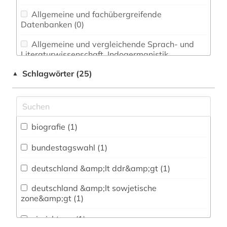
Allgemeine und fachübergreifende
Datenbanken (0)
Allgemeine und vergleichende Sprach- und
Literaturwissenschaft. Indogermanistik.
Außereuropäische Sprachen und Literaturen (0)
Schlagwörter (25)
▲
Anglistik. Amerikanistik (0)
Archäologie (0)
Architektur, Bauingenieur- und
biografie (1)
Vermessungswesen (0)
bundestagswahl (1)
Biologie, Biotechnologie (0)
deutschland &amp;lt ddr&amp;gt (1)
Buch- und Bibliothekswesen,
Informationswissenschaft (0)
deutschland &amp;lt sowjetische
zone&amp;gt (1)
Chemie und Pharmazie (0)
einrichtung (1)