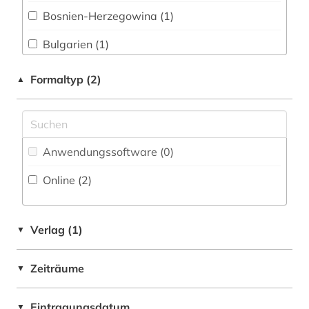
Bosnien-Herzegowina (1)
Philosophie (0)
Bulgarien (1)
Physik (0)
Deutschland (1)
Formaltyp (2)
▲
Politologie (4)
Deutschland (DDR) (1)
Psychologie (0)
Estland (1)
Rechtswissenschaft (0)
Anwendungssoftware (0
)
Europa (1)
Romanistik (0)
Online (2
)
Finnland (1)
Slavistik (0)
GUS (1)
Soziologie (1)
Verlag (1)
▼
Jugoslawien (1)
Sport (0)
Zeiträume
▼
Kroatien (1)
Technik (0)
Lettland (1)
Eintragungsdatum
Theologie und Religionswissenschaften (0)
▼