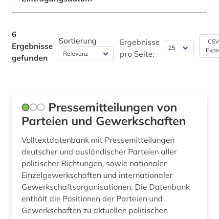
Litauen (1)
Werkstoffwissenschaften und
Fertigungstechnik (0)
Makedonien (1)
6
Sortierung
Ergebnisse
CSV
Ergebnisse
Wirtschaftswissenschaften (0)
Expo
Moldawien (1)
pro Seite:
gefunden
Wissenschaftskunde, Forschung, Hochschul-,
Montenegro (1)
Museumswesen (0)
Osteuropa (2)
Pressemitteilungen von
Ostmitteleuropa (1)
Parteien und Gewerkschaften
Polen (1)
Volltextdatenbank mit Pressemitteilungen
deutscher und ausländischer Parteien aller
Rumänien (1)
politischer Richtungen, sowie nationaler
Russland, Sowjetunion (1)
Einzelgewerkschaften und internationaler
Gewerkschaftsorganisationen. Die Datenbank
Serbien (1)
enthält die Positionen der Parteien und
Gewerkschaften zu aktuellen politischen
Slowakei (1)