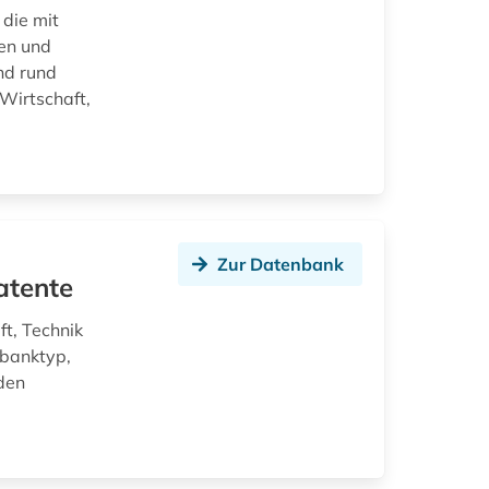
die mit
en und
nd rund
Wirtschaft,
Zur Datenbank
atente
t, Technik
nbanktyp,
den