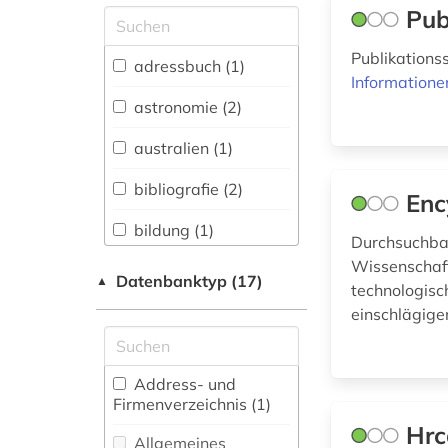
Pub
Allgemeine und
vergleichende Sprach-
Publikation
und
adressbuch (1)
Literaturwissenschaft.
Informatione
Indogermanistik.
astronomie (2)
Außereuropäische
Sprachen und
australien (1)
Literaturen (2)
bibliografie (2)
Enc
Anglistik.
Amerikanistik (0)
bildung (1)
Durchsuchbar
Archäologie (0)
Wissenschaft
bioingenieurwesen
Datenbanktyp (17)
▲
(1)
technologisc
Architektur,
einschlägige
Bauingenieur- und
biologie (3)
Vermessungswesen (2)
biomedizin (2)
Biologie,
Address- und
Biotechnologie (8)
Firmenverzeichnis (1
)
biowissenschaften
(2)
Hrc
Buch- und
Allgemeines