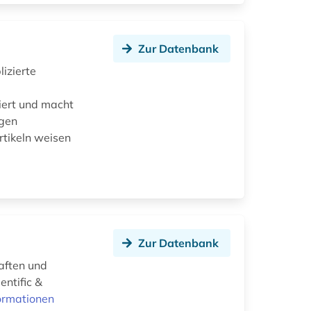
Zur Datenbank
izierte
iert und macht
ngen
rtikeln weisen
Zur Datenbank
aften und
entific &
ormationen