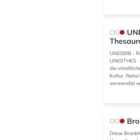
(0)
open access
transformation (1)
Werkstoffwissenschaften
patente (1)
und Fertigungstechnik (1)
UNE
pharmazie (2)
Thesaur
Wirtschaftswissenschaften
(0)
philosophie (1)
UNESBIB - R
UNESTHES - 
physik (2)
die inhaltli
Wissenschaftskunde,
Forschung, Hochschul-,
Kultur, Natu
psychologie (1)
Museumswesen (1)
verwendet w
pädagogik (1)
race (1)
raumfahrttechnik (1)
Bro
schweden (1)
Diese Brockh