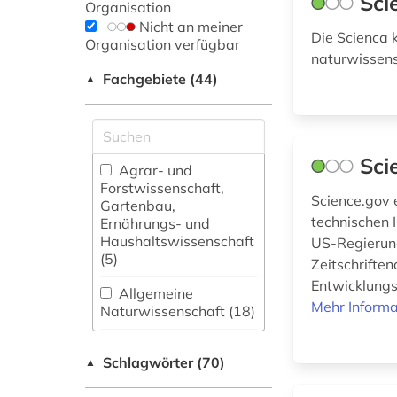
Sci
Organisation
Nicht an meiner
Die Scienca 
Organisation verfügbar
naturwissens
Fachgebiete (44)
▲
Sci
Agrar- und
Forstwissenschaft,
Science.gov 
Gartenbau,
technischen 
Ernährungs- und
Haushaltswissenschaft
US-Regierung
(5)
Zeitschrifte
Entwicklungse
Allgemeine
Mehr Informa
Naturwissenschaft (18)
Allgemeine und
Schlagwörter (70)
fachübergreifende
▲
Datenbanken (4)