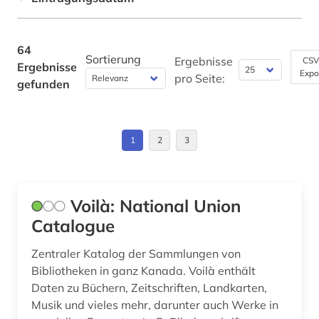
entscheidungssammlung (1)
USA (9)
Werkstoffwissenschaften und
europa (1)
Fertigungstechnik (0)
64
Sortierung
Ergebnisse
CSV
Ergebnisse
fachdidaktik (1)
Wirtschaftswissenschaften (0)
Expo
pro Seite:
gefunden
Wissenschaftskunde, Forschung, Hochschul-,
fallsammlung (1)
Museumswesen (0)
feminismus (2)
1
2
3
fid darstellende kunst (2)
flüchtling (1)
Voilà: National Union
fotosammlung (1)
Catalogue
frankreich (1)
Zentraler Katalog der Sammlungen von
Bibliotheken in ganz Kanada. Voilà enthält
französisch (1)
Daten zu Büchern, Zeitschriften, Landkarten,
frau (1)
Musik und vieles mehr, darunter auch Werke in