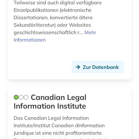
Teilweise sind auch digital verfügbare
lgbt (1)
Einzelpublikationen (elektronische
Dissertationen, konvertierte ältere
lgbtq+ (1)
Sekundärliteratur) oder Websites
geschichtswissenschaftlich r...
Mehr
literatur (4)
Informationen
literaturwissenschaft (2)
lyrik (1)
Zur Datenbank
mecklenburg-schwerin (1)
medienwissenschaft (1)
Canadian Legal
menschenrecht (2)
Information Institute
menschenrechte (1)
Das Canadian Legal Information
mitteleuropa (1)
Institute/Institut Canadien dInformation
Juridique ist eine nicht profitorientierte
musikwissenschaft (1)