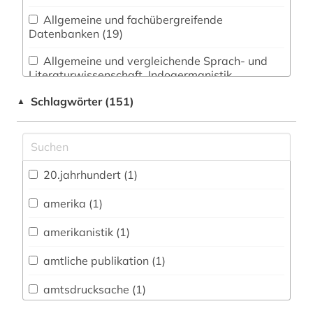
Allgemeine und fachübergreifende
Datenbanken (19)
Allgemeine und vergleichende Sprach- und
Literaturwissenschaft. Indogermanistik.
Außereuropäische Sprachen und Literaturen (3)
Schlagwörter (151)
▲
Anglistik. Amerikanistik (24)
Archäologie (0)
Architektur, Bauingenieur- und
20.jahrhundert (1)
Vermessungswesen (0)
amerika (1)
Biologie, Biotechnologie (0)
amerikanistik (1)
Buch- und Bibliothekswesen,
Informationswissenschaft (0)
amtliche publikation (1)
Chemie und Pharmazie (0)
amtsdrucksache (1)