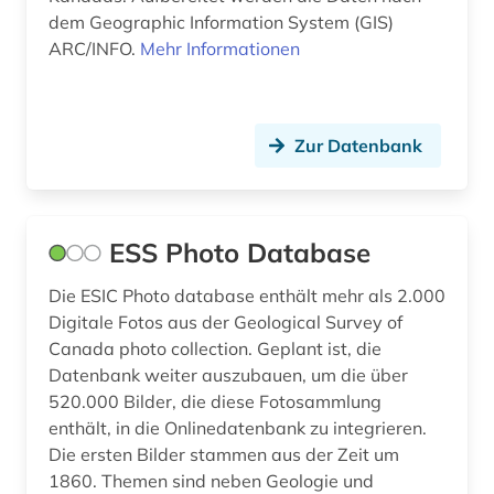
dem Geographic Information System (GIS)
politik (1)
ARC/INFO.
Mehr Informationen
politischer flüchtling (1)
portal (1)
Zur Datenbank
primärquelle (1)
quelle (1)
ESS Photo Database
recht (2)
Die ESIC Photo database enthält mehr als 2.000
regierung (1)
Digitale Fotos aus der Geological Survey of
Canada photo collection. Geplant ist, die
regionale geologie (1)
Datenbank weiter auszubauen, um die über
520.000 Bilder, die diese Fotosammlung
schriftsteller (2)
enthält, in die Onlinedatenbank zu integrieren.
schweden (2)
Die ersten Bilder stammen aus der Zeit um
1860. Themen sind neben Geologie und
schwedisch (1)