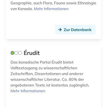
Geographie, auch Flora, Fauna sowie Ethnologie
von Kanada.
Mehr Informationen
singapur (2)
sklaverei (1)
sprachwissenschaft (2)
Zur Datenbank
statistik (1)
tagebuch (1)
Érudit
theater (2)
Das kanadische Portal Érudit bietet
Volltextzugang zu wissenschaftlichen
theaterstück (1)
Zeitschriften, Dissertationen und anderer
theaterwissenschaft (1)
wissenschaftlicher Literatur. Ca. 80% der
angebotenen Texte ist kostenlos zugänglich.
theologie (1)
Mehr Informationen
united kingdom (1)