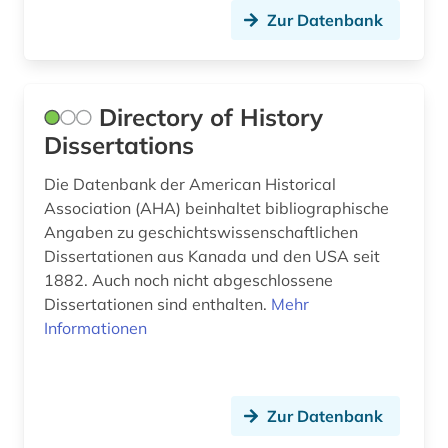
united nations (1)
Zur Datenbank
urteil (1)
usa (19)
Directory of History
verbunddatenbank (1)
Dissertations
verbundkatalog (1)
Die Datenbank der American Historical
verfassungsrecht (1)
Association (AHA) beinhaltet bibliographische
Angaben zu geschichtswissenschaftlichen
verwaltungswissenschaft (1)
Dissertationen aus Kanada und den USA seit
1882. Auch noch nicht abgeschlossene
video (1)
Dissertationen sind enthalten.
Mehr
Informationen
volkszählung (1)
volltext (1)
wahl (1)
Zur Datenbank