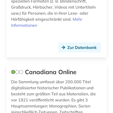
speziellen Formaten (z. B. Blindenschrift,
frauenforschung (2)
Großdruck, Hörbücher, Videos mit Untertiteln
usw.) für Personen, die in ihrer Lese- oder
frauenwahlrecht (2)
Hörfähigkeit eingeschränkt sind.
Mehr
Informationen
galloromanistik (2)
geisteswissenschaften (1)
geologie (1)
Zur Datenbank
geowissenschaften (1)
geschichte (8)
Canadiana Online
geschichte &lt;1550-1921&gt; (1)
Die Sammlung umfasst über 200.000 Titel
geschichte 1700 - 1900 (1)
digitalisierter historischer Publikationen und
besteht zum größten Teil aus Materialien, die
geschichte 1800-2010 (1)
vor 1921 veröffentlicht wurden. Es gibt 3
Hauptsammlungen: Monographien, Serien
geschichte 1931-2000 (1)
(einschließlich Zeitungen, Zeitschriften,