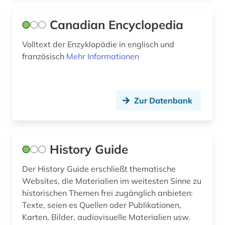
katalog (1)
Canadian Encyclopedia
klimatologie (1)
Volltext der Enzyklopädie in englisch und
kolonie (1)
französisch
Mehr Informationen
korpus (1)
korpus <linguistik> (1)
Zur Datenbank
kultur (1)
kulturwissenschaften (2)
History Guide
künstler (1)
Der History Guide erschließt thematische
landeskunde (4)
Websites, die Materialien im weitesten Sinne zu
historischen Themen frei zugänglich anbieten:
law (1)
Texte, seien es Quellen oder Publikationen,
Karten, Bilder, audiovisuelle Materialien usw.
lexikon (1)