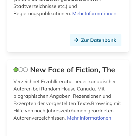
Stadtverzeichnisse etc.) und
geschlechterforschung (2)
Regierungspublikationen.
Mehr Informationen
geschlechtergeschichte (1)
gesellschaft für kanada-studien (1)
Zur Datenbank
gesetz (1)
großbritanien (1)
New Face of Fiction, The
großbritannien (5)
Verzeichnet Erzählliteratur neuer kanadischer
herkunftsland (1)
Autoren bei Random House Canada. Mit
hochschulschrift (1)
biographischen Angaben, Rezensionen und
Exzerpten der vorgestellten Texte.Browsing mit
hong kong (1)
Hilfe von nach Jahreszeiträumen geordneten
Autorenverzeichnissen.
Mehr Informationen
hongkong (1)
indianer (1)