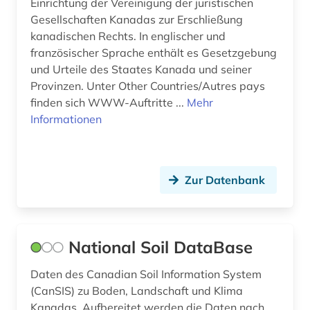
Einrichtung der Vereinigung der juristischen
Gesellschaften Kanadas zur Erschließung
naturwissenschaften (1)
kanadischen Rechts. In englischer und
neuseeland (4)
französischer Sprache enthält es Gesetzgebung
und Urteile des Staates Kanada und seiner
nigeria (1)
Provinzen. Unter Other Countries/Autres pays
finden sich WWW-Auftritte ...
Mehr
nordamerika (7)
Informationen
nordirland (1)
norwegen (2)
Zur Datenbank
online-publikation (1)
ostafrika (2)
National Soil DataBase
panama (1)
Daten des Canadian Soil Information System
patent (1)
(CanSIS) zu Boden, Landschaft und Klima
Kanadas. Aufbereitet werden die Daten nach
philippinen (2)