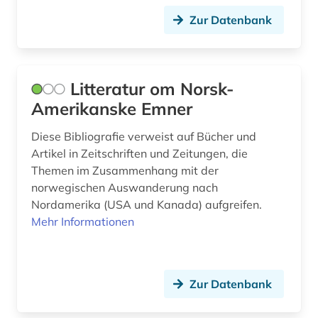
indien (2)
Zur Datenbank
international law (1)
internationale beziehungen (2)
Litteratur om Norsk-
Amerikanske Emner
internationales recht (1)
irland (3)
Diese Bibliografie verweist auf Bücher und
Artikel in Zeitschriften und Zeitungen, die
island (1)
Themen im Zusammenhang mit der
norwegischen Auswanderung nach
jamaica (1)
Nordamerika (USA und Kanada) aufgreifen.
Mehr Informationen
japanisch (1)
japanologie (1)
jugendkultur (1)
Zur Datenbank
kanada (65)