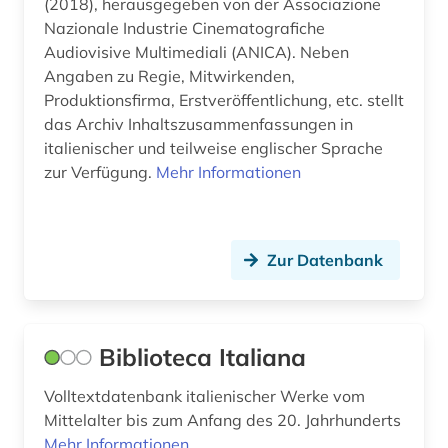
(2018), herausgegeben von der Associazione
Nazionale Industrie Cinematografiche
somalia (1)
Audiovisive Multimediali (ANICA). Neben
Angaben zu Regie, Mitwirkenden,
sozialwissenschaften (1)
Produktionsfirma, Erstveröffentlichung, etc. stellt
sprachatlas (1)
das Archiv Inhaltszusammenfassungen in
italienischer und teilweise englischer Sprache
sprachgeografie (1)
zur Verfügung.
Mehr Informationen
sprachpraxis (2)
sprachwissenschaft (4)
Zur Datenbank
statistik (1)
tafelmalerei (1)
Biblioteca Italiana
unternehmen (1)
Volltextdatenbank italienischer Werke vom
usa (1)
Mittelalter bis zum Anfang des 20. Jahrhunderts
Mehr Informationen
verbundkatalog (2)