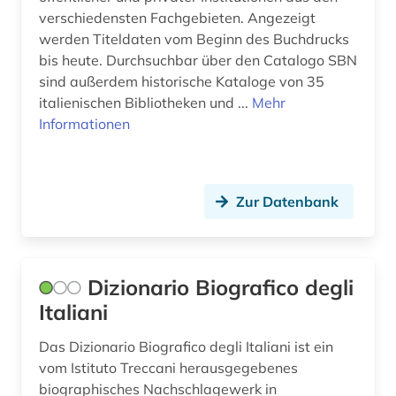
verschiedensten Fachgebieten. Angezeigt
literarische zeitschrift (1)
werden Titeldaten vom Beginn des Buchdrucks
bis heute. Durchsuchbar über den Catalogo SBN
literatur (1)
sind außerdem historische Kataloge von 35
literaturgeschichte (1)
italienischen Bibliotheken und ...
Mehr
Informationen
literaturwissenschaft (7)
mailand (1)
Zur Datenbank
malerei (1)
massimo (1)
medienwissenschaft (6)
Dizionario Biografico degli
Italiani
minderheitensprachen (1)
Das Dizionario Biografico degli Italiani ist ein
mitteleuropa (1)
vom Istituto Treccani herausgegebenes
monetäre statistik (1)
biographisches Nachschlagewerk in