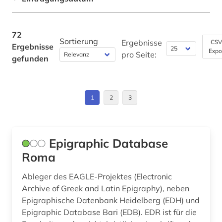
geisteswissenschaften (1)
Werkstoffwissenschaften und
geschichte (4)
Fertigungstechnik (0)
72
Sortierung
Ergebnisse
CSV
Ergebnisse
Wirtschaftswissenschaften (4)
geschichte &lt;1493-1878&gt; (1)
Expo
pro Seite:
gefunden
Wissenschaftskunde, Forschung, Hochschul-,
geschichte 1300-1500 (1)
Museumswesen (0)
geschichte 1300-1600 (1)
1
2
3
geschichte 1350-1800 (1)
geschichte 1420-1600 (1)
Epigraphic Database
geschichte 1490-1960 (1)
Roma
geschichte 1600-1800 (1)
Ableger des EAGLE-Projektes (Electronic
Archive of Greek and Latin Epigraphy), neben
geschichte 1900- (1)
Epigraphische Datenbank Heidelberg (EDH) und
geschichte 1930 - (1)
Epigraphic Database Bari (EDB). EDR ist für die