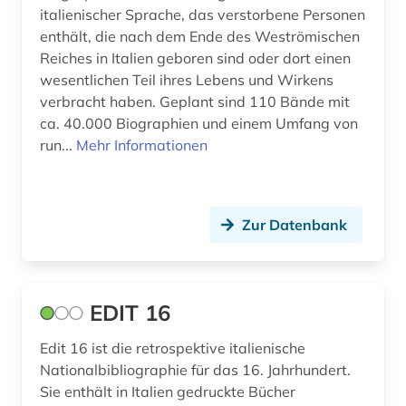
italienischer Sprache, das verstorbene Personen
moskau (1)
enthält, die nach dem Ende des Weströmischen
Reiches in Italien geboren sind oder dort einen
musik (2)
wesentlichen Teil ihres Lebens und Wirkens
verbracht haben. Geplant sind 110 Bände mit
nationalbibliografie (4)
ca. 40.000 Biographien und einem Umfang von
niederlande (1)
run...
Mehr Informationen
online-publikation (1)
oper (1)
Zur Datenbank
partitur (1)
photographie (2)
EDIT 16
polen (1)
Edit 16 ist die retrospektive italienische
protestantismus (1)
Nationalbibliographie für das 16. Jahrhundert.
Sie enthält in Italien gedruckte Bücher
pädagogik (1)