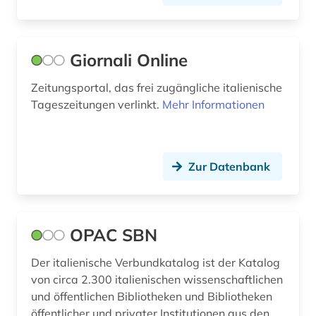
kulturwissenschaften (6)
kunst (3)
Giornali Online
kunstauktion (1)
Zeitungsportal, das frei zugängliche italienische
Tageszeitungen verlinkt.
kunstgeschichte (3)
Mehr Informationen
kunsthandel (1)
kunstzeitschrift (1)
Zur Datenbank
kupferstichkabinett (1)
künstler (1)
OPAC SBN
landeskunde (5)
Der italienische Verbundkatalog ist der Katalog
latein (1)
von circa 2.300 italienischen wissenschaftlichen
und öffentlichen Bibliotheken und Bibliotheken
libyen (1)
öffentlicher und privater Institutionen aus den