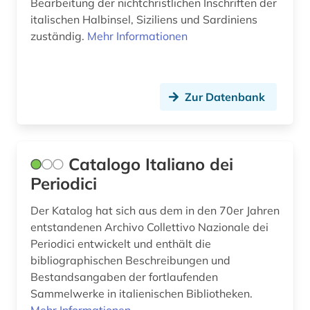
Bearbeitung der nichtchristlichen In­schriften der
geschichte 1943-1945 (1)
italischen Halbinsel, Siziliens und Sardiniens
zuständig.
Mehr Informationen
geschichte <1800-1900> (1)
großbritannien (1)
Zur Datenbank
hagiographie (1)
handschrift (1)
holzschnitt (1)
Catalogo Italiano dei
Periodici
humanismus (1)
Der Katalog hat sich aus dem in den 70er Jahren
inschrift (1)
entstandenen Archivo Collettivo Nazionale dei
italianistik (10)
Periodici entwickelt und enthält die
bibliographischen Beschreibungen und
italien (72)
Bestandsangaben der fortlaufenden
Sammelwerke in italienischen Bibliotheken.
italienisch (1)