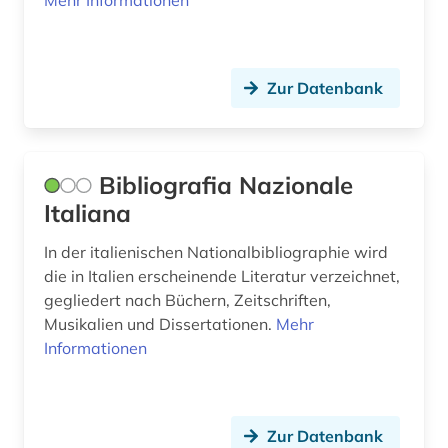
Mehr Informationen
italienische dialekte (1)
jahrbuch (1)
Zur Datenbank
kalabresisch (1)
karikatur (1)
Bibliografia Nazionale
karl viktor von (1)
Italiana
katalog (3)
In der italienischen Nationalbibliographie wird
kino (1)
die in Italien erscheinende Literatur verzeichnet,
gegliedert nach Büchern, Zeitschriften,
kolonialismus (1)
Musikalien und Dissertationen.
Mehr
Informationen
korpus (1)
kultur (3)
kulturgeschichte (1)
Zur Datenbank