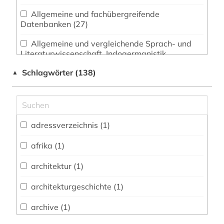
Allgemeine und fachübergreifende
Datenbanken (27)
Allgemeine und vergleichende Sprach- und
Literaturwissenschaft. Indogermanistik.
Außereuropäische Sprachen und Literaturen (3)
Schlagwörter (138)
▲
Anglistik. Amerikanistik (0)
Archäologie (2)
Architektur, Bauingenieur- und
adressverzeichnis (1)
Vermessungswesen (3)
afrika (1)
Biologie, Biotechnologie (0)
architektur (1)
Buch- und Bibliothekswesen,
Informationswissenschaft (1)
architekturgeschichte (1)
Chemie und Pharmazie (0)
archive (1)