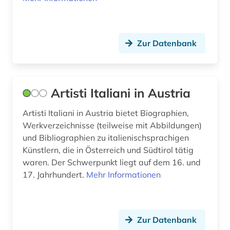
verlag (1)
verzeichnis (4)
Zur Datenbank
vokalmusik (1)
wirtschaft (1)
Artisti Italiani in Austria
wissenschaftliche zeitschrift (1)
Artisti Italiani in Austria bietet Biographien,
Werkverzeichnisse (teilweise mit Abbildungen)
wörterbuch (1)
und Bibliographien zu italienischsprachigen
zahlungsbilanzstatistik (1)
Künstlern, die in Österreich und Südtirol tätig
waren. Der Schwerpunkt liegt auf dem 16. und
zeichnung (1)
17. Jahrhundert.
Mehr Informationen
zeitschrift (1)
zeitung (9)
Zur Datenbank