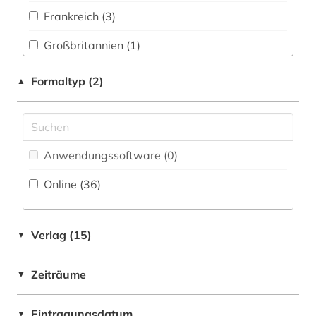
epigraphik (1)
Frankreich (3)
Philosophie (0)
eritrea (1)
Großbritannien (1)
Physik (0)
fachdidaktik (2)
Italien (57)
Formaltyp (2)
▲
Politologie (1)
familie (2)
Niederlande (1)
Psychologie (0)
film (1)
Oesterreich (2)
Rechtswissenschaft (3)
finanzstatistik (1)
Anwendungssoftware (0
)
Polen (1)
Romanistik (21)
firma (1)
Online (36
)
Roemisches Reich (1)
Slavistik (1)
firmeninformation (1)
San Marino (1)
Soziologie (2)
Verlag (15)
▼
frankreich (2)
Schweiz (1)
Sport (0)
futurismus (1)
Zeiträume
▼
USA (1)
Technik (0)
fürstenhaus (1)
Eintragungsdatum
Theologie und Religionswissenschaften (4)
▼