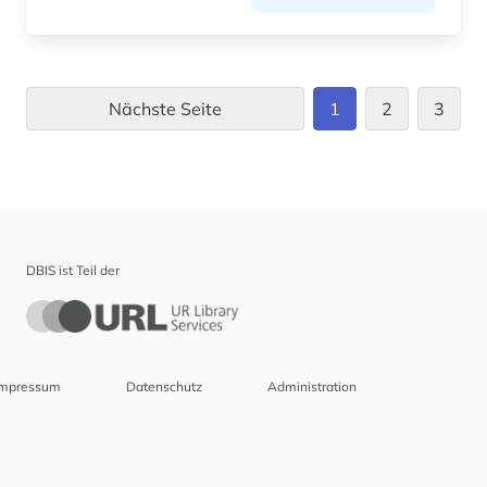
Nächste Seite
1
2
3
DBIS ist Teil der
Impressum
Datenschutz
Administration