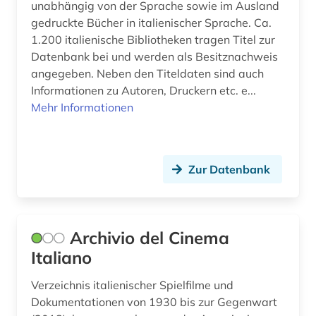
unabhängig von der Sprache sowie im Ausland
gedruckte Bücher in italienischer Sprache. Ca.
quelle (5)
1.200 italienische Bibliotheken tragen Titel zur
recht (2)
Datenbank bei und werden als Besitznachweis
angegeben. Neben den Titeldaten sind auch
reformation (1)
Informationen zu Autoren, Druckern etc. e...
Mehr Informationen
reisebericht (1)
renaissance (3)
rezension (1)
Zur Datenbank
rom (2)
römerzeit (1)
Archivio del Cinema
Italiano
san marino (1)
satirezeitschrift (1)
Verzeichnis italienischer Spielfilme und
Dokumentationen von 1930 bis zur Gegenwart
schriftstellerin (1)