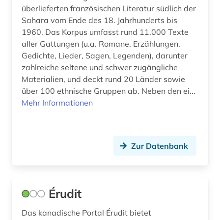
überlieferten französischen Literatur südlich der
iberoromanistik (18)
Sahara vom Ende des 18. Jahrhunderts bis
1960. Das Korpus umfasst rund 11.000 Texte
internetportal (1)
aller Gattungen (u.a. Romane, Erzählungen,
italia (1)
Gedichte, Lieder, Sagen, Legenden), darunter
zahlreiche seltene und schwer zugängliche
italianistik (24)
Materialien, und deckt rund 20 Länder sowie
über 100 ethnische Gruppen ab. Neben den ei...
italienisch (3)
Mehr Informationen
jiddisch (1)
kanada (2)
Zur Datenbank
karibik (1)
karte (1)
Érudit
katalog (1)
Das kanadische Portal Érudit bietet
kino (1)