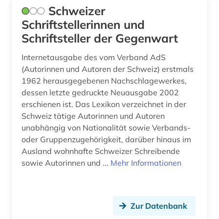
romanistin (1)
Schweizer
russisch (1)
Schriftstellerinnen und
Schriftsteller der Gegenwart
rätoromanisch (4)
Internetausgabe des vom Verband AdS
sage (1)
(Autorinnen und Autoren der Schweiz) erstmals
1962 herausgegebenen Nachschlagewerkes,
sammlung (1)
dessen letzte gedruckte Neuausgabe 2002
schriftsteller (5)
erschienen ist. Das Lexikon verzeichnet in der
Schweiz tätige Autorinnen und Autoren
schwarzafrika (1)
unabhängig von Nationalität sowie Verbands-
oder Gruppenzugehörigkeit, darüber hinaus im
schweiz (4)
Ausland wohnhafte Schweizer Schreibende
schweizerische nationalbibliothek (1)
sowie Autorinnen und ...
Mehr Informationen
slavistik (1)
sozialwissenschaften (1)
Zur Datenbank