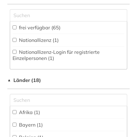
Zugriff vor Ort
fachdidaktik (7)
Werkstoffwissenschaften und
Fertigungstechnik (0)
fachgeschichte (1)
frei verfügbar (65)
fachliteratur (1)
Wirtschaftswissenschaften (0)
Nationallizenz (1)
Wissenschaftskunde, Forschung, Hochschul-,
fernsehen (1)
Museumswesen (1)
Nationallizenz-Login für registrierte
film (1)
Einzelpersonen (1)
filmgeschichte (1)
Länder (18)
forschung (1)
▲
forschungsprojekt (1)
foto (1)
Afrika (1)
fotografie (1)
Bayern (1)
frankokanadisch (1)