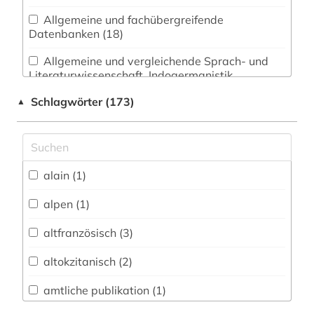
Allgemeine und fachübergreifende
Datenbanken (18)
Allgemeine und vergleichende Sprach- und
Literaturwissenschaft. Indogermanistik.
Außereuropäische Sprachen und Literaturen (13)
Schlagwörter (173)
▲
Anglistik. Amerikanistik (15)
Archäologie (1)
Architektur, Bauingenieur- und
alain (1)
Vermessungswesen (1)
alpen (1)
Biologie, Biotechnologie (0)
altfranzösisch (3)
Buch- und Bibliothekswesen,
Informationswissenschaft (1)
altokzitanisch (2)
Chemie und Pharmazie (0)
amtliche publikation (1)