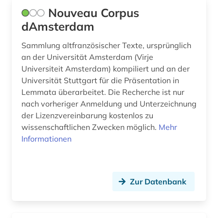
Nouveau Corpus
portugiesisch (2)
dAmsterdam
quelle (6)
Sammlung altfranzösischer Texte, ursprünglich
an der Universität Amsterdam (Virje
recht (1)
Universiteit Amsterdam) kompiliert und an der
robbe-grillet (1)
Universität Stuttgart für die Präsentation in
Lemmata überarbeitet. Die Recherche ist nur
romania (1)
nach vorheriger Anmeldung und Unterzeichnung
der Lizenzvereinbarung kostenlos zu
romanische philologie (1)
wissenschaftlichen Zwecken möglich.
Mehr
Informationen
romanische sprachen (1)
romanische sprachen und literaturen (1)
romanist (1)
Zur Datenbank
romanistik (5)