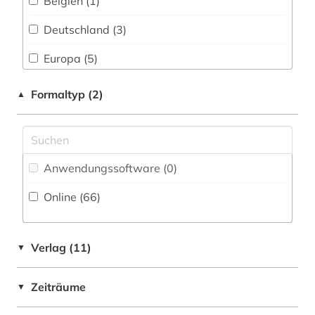
Belgien (1)
frankophonie (1)
Deutschland (3)
frankreich (15)
Europa (5)
französisch (15)
Frankreich (29)
Formaltyp (2)
▲
französische revolution (1)
Italien (5)
frauenforschung (1)
Kanada (2)
galloromanisch (1)
Anwendungssoftware (0
)
Liechtenstein (1)
galloromanistik (73)
Online (66
)
Luxemburg (2)
geisteswissenschaften (2)
Mittelamerika (2)
germanistik (1)
Verlag (11)
▼
Oesterreich (2)
geschichte (4)
Zeiträume
▼
Portugal (1)
geschichte &lt;1550-1921&gt; (1)