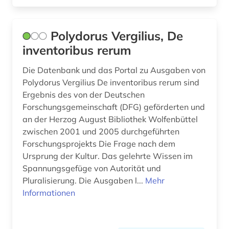
spanisch (3)
sprachpraxis (8)
Polydorus Vergilius, De
sprachschwierigkeit (1)
inventoribus rerum
sprachunterricht (1)
Die Datenbank und das Portal zu Ausgaben von
Polydorus Vergilius De inventoribus rerum sind
sprachwissenschaft (30)
Ergebnis des von der Deutschen
Forschungsgemeinschaft (DFG) geförderten und
subsaharisches afrika (1)
an der Herzog August Bibliothek Wolfenbüttel
textcorpus (1)
zwischen 2001 und 2005 durchgeführten
Forschungsprojekts Die Frage nach dem
textkorpus (2)
Ursprung der Kultur. Das gelehrte Wissen im
Spannungsgefüge von Autorität und
textsammlung (1)
Pluralisierung. Die Ausgaben l...
Mehr
theaterwissenschaft (1)
Informationen
translationswissenschaft (2)