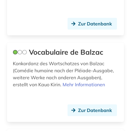
niederlandistik (1)
orthographie (1)
Zur Datenbank
ortsname (1)
paris (2)
Vocabulaire de Balzac
parlamentsdebatte (1)
Konkordanz des Wortschatzes von Balzac
(Comédie humaine nach der Pléiade-Ausgabe,
personenlexikon (1)
weitere Werke nach anderen Ausgaben),
philosophie (1)
erstellt von Kauo Kirin.
Mehr Informationen
phonologie (1)
politik (2)
Zur Datenbank
polnisch (1)
polydorus (1)