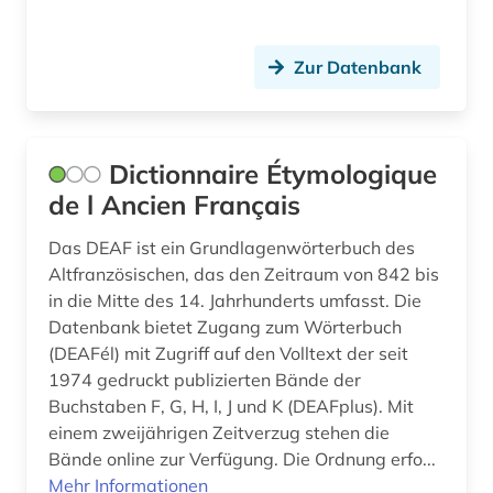
mersch (1)
Zur Datenbank
michel (1)
mittelalter (1)
Dictionnaire Étymologique
mittelfranzösisch (1)
de l Ancien Français
mundart (1)
Das DEAF ist ein Grundlagenwörterbuch des
musik (1)
Altfranzösischen, das den Zeitraum von 842 bis
in die Mitte des 14. Jahrhunderts umfasst. Die
märchen (1)
Datenbank bietet Zugang zum Wörterbuch
(DEAFél) mit Zugriff auf den Volltext der seit
nationalbibliografie (2)
1974 gedruckt publizierten Bände der
nationalkonvent (1)
Buchstaben F, G, H, I, J und K (DEAFplus). Mit
einem zweijährigen Zeitverzug stehen die
naturwissenschaften (2)
Bände online zur Verfügung. Die Ordnung erfo...
Mehr Informationen
neuerwerbung (1)