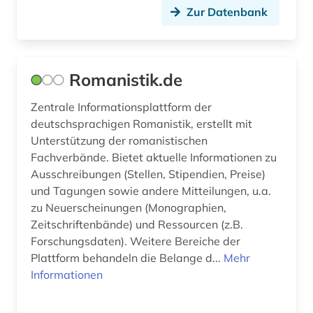
troubadourlyrik (1)
Zur Datenbank
tschechisch (1)
unterricht (1)
Romanistik.de
vergilius (1)
Zentrale Informationsplattform der
verlag (1)
deutschsprachigen Romanistik, erstellt mit
Unterstützung der romanistischen
vinck (1)
Fachverbände. Bietet aktuelle Informationen zu
Ausschreibungen (Stellen, Stipendien, Preise)
vogesen (1)
und Tagungen sowie andere Mitteilungen, u.a.
wirtschaft (2)
zu Neuerscheinungen (Monographien,
Zeitschriftenbände) und Ressourcen (z.B.
wissenschaftsgeschichte (1)
Forschungsdaten). Weitere Bereiche der
Plattform behandeln die Belange d...
Mehr
wörterbuch (18)
Informationen
zeitschriften (2)