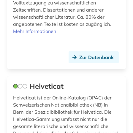
Volltextzugang zu wissenschaftlichen
kognitive linguistik (1)
Zeitschriften, Dissertationen und anderer
wissenschaftlicher Literatur. Ca. 80% der
konkordanz (1)
angebotenen Texte ist kostenlos zugänglich.
Mehr Informationen
korpus (1)
korpus (5)
korpus <linguistik> (1)
Zur Datenbank
kultur (3)
kulturgeschichte (1)
Helveticat
kulturwissenschaften (29)
Helveticat ist der Online-Katalog (OPAC) der
Schweizerischen Nationalbibliothek (NB) in
landeskunde (13)
Bern, der Spezialbibliothek für Helvetica. Die
latein (1)
Helvetica-Sammlung umfasst nicht nur die
gesamte literarische und wissenschaftliche
lexikon (1)