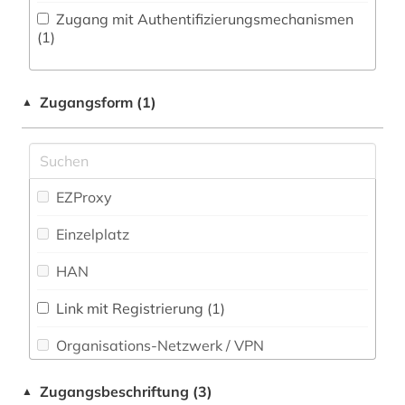
dolmetschen (1)
Zugang mit Authentifizierungsmechanismen
Philosophie (3)
(1)
drama (1)
Physik (0)
druckgraphik (1)
Zugangsform (1)
▲
Politologie (1)
druckwerk (1)
Psychologie (0)
elektronische bibliothek (2)
Rechtswissenschaft (0)
EZProxy
elektronische zeitschrift (2)
Romanistik (65)
Einzelplatz
elektronisches buch (4)
Slavistik (5)
HAN
elektronisches publizieren (1)
Soziologie (0)
englisch (3)
Link mit Registrierung (1)
Sport (0)
Organisations-Netzwerk / VPN
enzyklopädie (1)
Technik (0)
Shibboleth
etymologie (2)
Zugangsbeschriftung (3)
▲
Theologie und Religionswissenschaften (2)