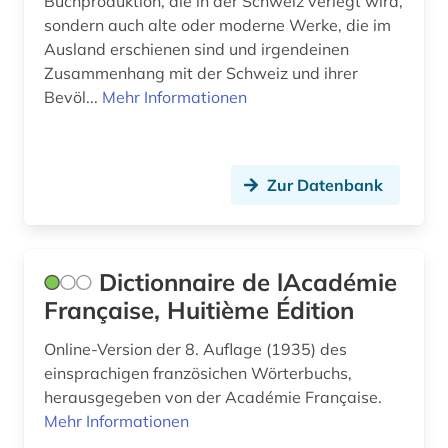
Buchproduktion, die in der Schweiz verlegt wird,
sondern auch alte oder moderne Werke, die im
linguistik (4)
Ausland erschienen sind und irgendeinen
literatur (8)
Zusammenhang mit der Schweiz und ihrer
Bevöl...
Mehr Informationen
literaturgeschichte (1)
literaturwissenschaft (37)
Zur Datenbank
lothringen (1)
lusitanistik (16)
Dictionnaire de lAcadémie
luxemburg (2)
Française, Huitième Édition
luxemburger literaturarchiv (1)
Online-Version der 8. Auflage (1935) des
ländername (1)
einsprachigen französichen Wörterbuchs,
herausgegeben von der Académie Française.
medienwissenschaft (16)
Mehr Informationen
mediävistik (1)