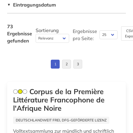
Rumänien (1)
Eintragungsdatum
▼
geschichte 1450-1912 (1)
Schweiz (6)
geschichte 1606-1935 (1)
Slowakei (1)
73
Sortierung
geschichte 1751-1772 (1)
Ergebnisse
CSV
Ergebnisse
Expo
Spanien (2)
pro Seite:
gefunden
geschichte 1789-1960 (1)
Suedamerika (1)
geschichte der philologie (1)
1
2
3
geschichte der romanistik (1)
griechisch (1)
Corpus de la Première
handschrift (1)
Littérature Francophone de
hennin (1)
l'Afrique Noire
hispanistik (18)
DEUTSCHLANDWEIT FREI, DFG-GEFÖRDERTE LIZENZ
honoré de (1)
Volltextsammlung zur mündlich und schriftlich