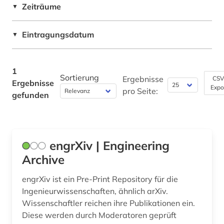
Zeiträume
▼
Philosophie (0)
Eintragungsdatum
▼
Physik (0)
Politologie (0)
1
Sortierung
Ergebnisse
Psychologie (0)
CSV
Ergebnisse
Expo
pro Seite:
gefunden
Rechtswissenschaft (0)
Romanistik (0)
Slavistik (0)
engrXiv | Engineering
Archive
Soziologie (0)
engrXiv ist ein Pre-Print Repository für die
Sport (0)
Ingenieurwissenschaften, ähnlich arXiv.
Technik (1)
Wissenschaftler reichen ihre Publikationen ein.
Diese werden durch Moderatoren geprüft
Theologie und Religionswissenschaften (0)