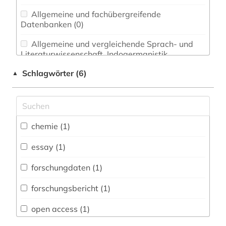
Allgemeine und fachübergreifende
Datenbanken (0)
Allgemeine und vergleichende Sprach- und
Literaturwissenschaft. Indogermanistik.
Außereuropäische Sprachen und Literaturen (0)
Schlagwörter (6)
▲
Anglistik. Amerikanistik (0)
Archäologie (0)
Architektur, Bauingenieur- und
chemie (1)
Vermessungswesen (1)
essay (1)
Biologie, Biotechnologie (1)
forschungdaten (1)
Buch- und Bibliothekswesen,
Informationswissenschaft (0)
forschungsbericht (1)
Chemie und Pharmazie (1)
open access (1)