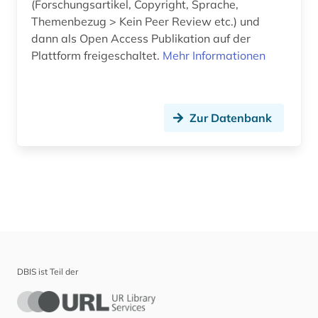
(Forschungsartikel, Copyright, Sprache,
Themenbezug > Kein Peer Review etc.) und
Werkstoffwissenschaften und
dann als Open Access Publikation auf der
Fertigungstechnik (1)
Plattform freigeschaltet.
Mehr Informationen
Wirtschaftswissenschaften (0)
Wissenschaftskunde, Forschung, Hochschul-,
Museumswesen (0)
Zur Datenbank
DBIS ist Teil der