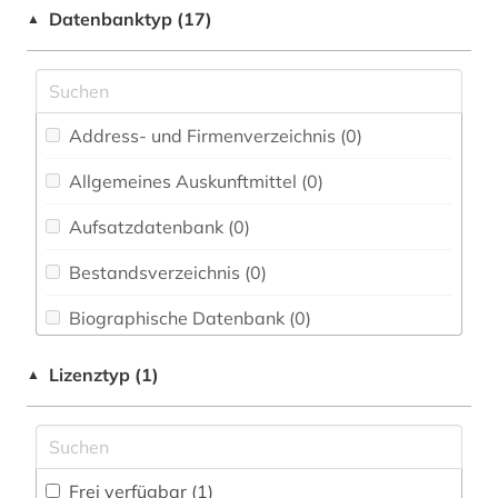
Elektrotechnik, Elektronik, Nachrichtentechnik
review (1)
Datenbanktyp (17)
▲
(1)
Energietechnik (1)
Ethnologie (0)
Address- und Firmenverzeichnis (0
)
Geographie (0)
Allgemeines Auskunftmittel (0
)
Geowissenschaften (0)
Aufsatzdatenbank (0
)
Germanistik. Niederlandistik. Skandinavistik
(0)
Bestandsverzeichnis (0
)
Geschichte (0)
Biographische Datenbank (0
)
Geschichte der Pädagogik und des
Buchhandelsverzeichnis (0
)
Lizenztyp (1)
▲
Bildungswesens (0)
Disziplinäre Forschungsdatenrepositorien (0
)
Gesundheitswissenschaften (0)
Disziplinäre Repositorien (0
)
Informatik (0)
Frei verfügbar (1)