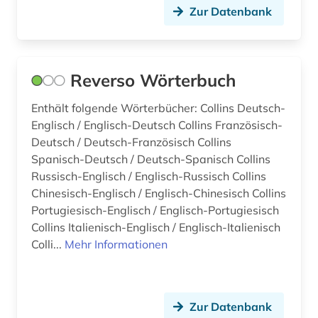
Zur Datenbank
nährmittelindustrie (1)
onkologie (1)
ostafrika (2)
Reverso Wörterbuch
pali (2)
Enthält folgende Wörterbücher: Collins Deutsch-
Englisch / Englisch-Deutsch Collins Französisch-
paschtu (1)
Deutsch / Deutsch-Französisch Collins
persisch (3)
Spanisch-Deutsch / Deutsch-Spanisch Collins
Russisch-Englisch / Englisch-Russisch Collins
personalwesen (1)
Chinesisch-Englisch / Englisch-Chinesisch Collins
Portugiesisch-Englisch / Englisch-Portugiesisch
pharmazie (2)
Collins Italienisch-Englisch / Englisch-Italienisch
Colli...
Mehr Informationen
philippinen (2)
philosophie (2)
phraseologie (4)
Zur Datenbank