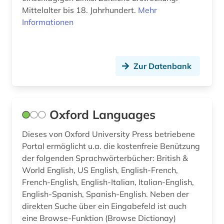
Mittelalter bis 18. Jahrhundert.
Mehr
sprachvariante (2)
Informationen
sprachwissenschaft (5)
sprichwort (3)
Zur Datenbank
stilistik (2)
strafverfolgung (1)
Oxford Languages
streaming (2)
Dieses von Oxford University Press betriebene
synonym (3)
Portal ermöglicht u.a. die kostenfreie Benützung
der folgenden Sprachwörterbücher: British &
tamil (1)
World English, US English, English-French,
technik (6)
French-English, English-Italian, Italian-English,
English-Spanish, Spanish-English. Neben der
telekommunikation (1)
direkten Suche über ein Eingabefeld ist auch
eine Browse-Funktion (Browse Dictionay)
telugu-sprache (1)