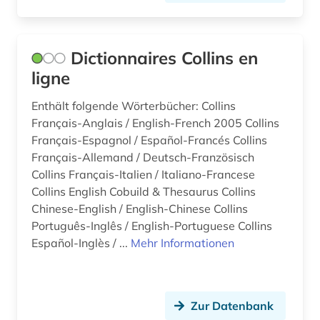
physik (2)
pidgin-englisch (1)
Dictionnaires Collins en
poesie (1)
ligne
politik (2)
Enthält folgende Wörterbücher: Collins
Français-Anglais / English-French 2005 Collins
polnisch (7)
Français-Espagnol / Español-Francés Collins
Français-Allemand / Deutsch-Französisch
portal (1)
Collins Français-Italien / Italiano-Francese
portugiesisch (13)
Collins English Cobuild & Thesaurus Collins
Chinese-English / English-Chinese Collins
presse (2)
Português-Inglês / English-Portuguese Collins
Español-Inglès / ...
Mehr Informationen
prosa (1)
quelle (2)
Zur Datenbank
rajasthani (1)