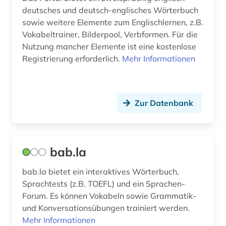
kreolisch-englisch (1)
deutsches und deutsch-englisches Wörterbuch
sowie weitere Elemente zum Englischlernen, z.B.
kriminalliteratur (1)
Vokabeltrainer, Bilderpool, Verbformen. Für die
kulturtheorie (1)
Nutzung mancher Elemente ist eine kostenlose
Registrierung erforderlich.
Mehr Informationen
kymrisch (3)
latein (8)
Zur Datenbank
lebensmittel (1)
lehrbuch (1)
lexikon (2)
bab.la
lieferbares buch (1)
bab.la bietet ein interaktives Wörterbuch,
Sprachtests (z.B. TOEFL) und ein Sprachen-
literatur (22)
Forum. Es können Vokabeln sowie Grammatik-
und Konversationsübungen trainiert werden.
literatur 1700-1780 (1)
Mehr Informationen