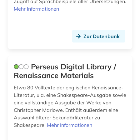
Zugriff auf Sprachbeispiele aller Übersetzungen.
e-book-paket (1)
Mehr Informationen
einsprachiges wörterbuch (1)
elektrische energietechnik (1)
Zur Datenbank
elektronik (2)
elektronisches buch (3)
Perseus Digital Library /
elektrotechnik (3)
Renaissance Materials
elvish (1)
Etwa 80 Volltexte der englischen Renaissance-
Literatur, u.a. eine Shakespeare-Ausgabe sowie
england (4)
eine vollständige Ausgabe der Werke von
englisch (299)
Christopher Marlowe. Enthält außerdem eine
Auswahl älterer Sekundärliteratur zu
englisch language teaching (1)
Shakespeare.
Mehr Informationen
englisches sprachgebiet (6)