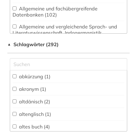
Allgemeine und fachübergreifende
Datenbanken (102)
Allgemeine und vergleichende Sprach- und
Literaturwissenschaft. Indogermanistik.
Außereuropäische Sprachen und Literaturen (59)
Schlagwörter (292)
▲
Anglistik. Amerikanistik (163)
Archäologie (0)
Architektur, Bauingenieur- und
abkürzung (1)
Vermessungswesen (6)
akronym (1)
Biologie, Biotechnologie (8)
altdänisch (2)
Buch- und Bibliothekswesen,
Informationswissenschaft (2)
altenglisch (1)
Chemie und Pharmazie (1)
altes buch (4)