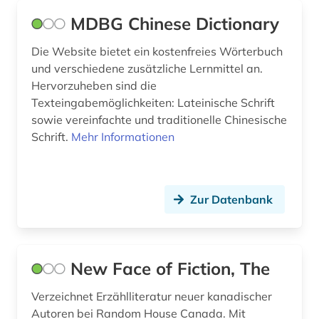
MDBG Chinese Dictionary
geschichte (4)
geschichte &lt;1731-1869&gt; (1)
Die Website bietet ein kostenfreies Wörterbuch
und verschiedene zusätzliche Lernmittel an.
geschichte &lt;600-1900&gt; (1)
Hervorzuheben sind die
Texteingabemöglichkeiten: Lateinische Schrift
geschichte 1400-2015 (1)
sowie vereinfachte und traditionelle Chinesische
Schrift.
Mehr Informationen
geschichte 1500-1640 (1)
geschichte 1500-1700 (1)
geschichte 1500-1900 (1)
Zur Datenbank
geschichte 1535-1820 (1)
geschichte 1641-1700 (1)
New Face of Fiction, The
geschichte 1650 (1)
Verzeichnet Erzählliteratur neuer kanadischer
geschichte 1700-1800 (1)
Autoren bei Random House Canada. Mit