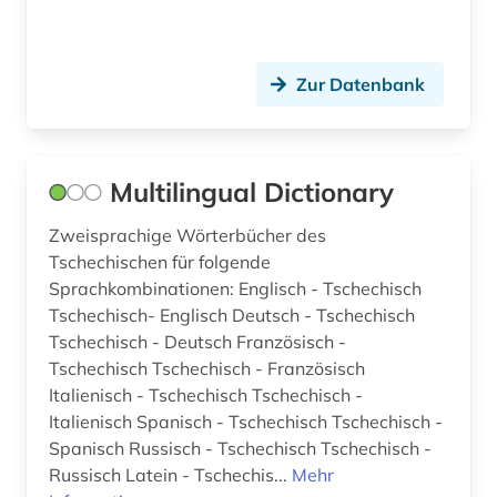
literaturen und kulturen (2)
literaturtheorie (1)
Zur Datenbank
literaturwissenschaft (4)
logistik (2)
Multilingual Dictionary
lushai-sprache (1)
Zweisprachige Wörterbücher des
lusitanistik (2)
Tschechischen für folgende
lyrik (8)
Sprachkombinationen: Englisch - Tschechisch
Tschechisch- Englisch Deutsch - Tschechisch
lyriker (2)
Tschechisch - Deutsch Französisch -
Tschechisch Tschechisch - Französisch
malaiisch (2)
Italienisch - Tschechisch Tschechisch -
mandarin (1)
Italienisch Spanisch - Tschechisch Tschechisch -
Spanisch Russisch - Tschechisch Tschechisch -
marathi (1)
Russisch Latein - Tschechis...
Mehr