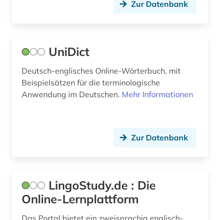
klassische musik (1)
Zur Datenbank
kochen (1)
kodikologie (1)
UniDict
kommunikationstechnik (1)
Deutsch-englisches Online-Wörterbuch, mit
komponist (1)
Beispielsätzen für die terminologische
Anwendung im Deutschen.
Mehr Informationen
koreanisch (3)
korpus (4)
Zur Datenbank
korpus (8)
korpus &lt;linguistik&gt; (1)
korpus <liguistik> (1)
LingoStudy.de : Die
Online-Lernplattform
korpus <linguistik> (3)
Das Portal bietet ein zweisprachig englisch-