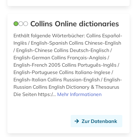
rechnungslegung (1)
rechnungswesen (1)
Collins Online dictionaries
recht (4)
Enthält folgende Wörterbücher: Collins Español-
Inglès / English-Spanish Collins Chinese-English
rechtschreibung (1)
/ English-Chinese Collins Deutsch-Englisch /
rechtssprache (1)
English-German Collins Français-Anglais /
English-French 2005 Collins Português-Inglês /
rechtswissenschaft (1)
English-Portuguese Collins Italiano-Inglese /
English-Italian Collins Russian-English / English-
reim (2)
Russian Collins English Dictionary & Thesaurus
Die Seiten https:/...
Mehr Informationen
reiseliteratur (1)
reiseverkehrsgeographie (1)
rhetorik (1)
Zur Datenbank
rohdaten (2)