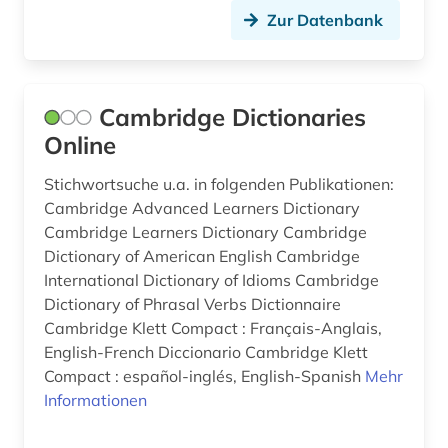
Zur Datenbank
indische sprachen (1)
industrie (1)
Cambridge Dictionaries
informatik (1)
Online
informationstechnik (2)
Stichwortsuche u.a. in folgenden Publikationen:
interimsprache (1)
Cambridge Advanced Learners Dictionary
Cambridge Learners Dictionary Cambridge
internationales recht (1)
Dictionary of American English Cambridge
International Dictionary of Idioms Cambridge
interviews (1)
Dictionary of Phrasal Verbs Dictionnaire
irisch (2)
Cambridge Klett Compact : Français-Anglais,
English-French Diccionario Cambridge Klett
irland (2)
Compact : español-inglés, English-Spanish
Mehr
Informationen
isländisch (3)
italianistik (4)