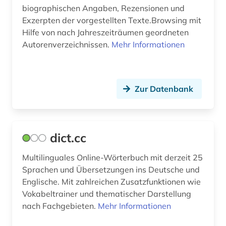
biographischen Angaben, Rezensionen und
geschichte 1755-1773 (1)
Exzerpten der vorgestellten Texte.Browsing mit
Hilfe von nach Jahreszeiträumen geordneten
geschichte 1900-2000 (3)
Autorenverzeichnissen.
Mehr Informationen
geschichte 1945 (2)
geschichte 600-1900 (2)
Zur Datenbank
geschichte <1475-1700> (2)
geschichte <1701-1800> (1)
dict.cc
gesprochene sprache (2)
Multilinguales Online-Wörterbuch mit derzeit 25
grammatik (4)
Sprachen und Übersetzungen ins Deutsche und
griechisch (4)
Englische. Mit zahlreichen Zusatzfunktionen wie
Vokabeltrainer und thematischer Darstellung
grossbritannien (2)
nach Fachgebieten.
Mehr Informationen
großbritannien (3)