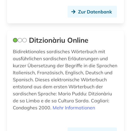
italienisch (27)
Zur Datenbank
jamaica (1)
japanisch (5)
Ditzionàriu Online
jiddisch (3)
Bidirektionales sardisches Wörterbuch mit
ausführlichen sardischen Erläuterungen und
jugendliteratur (1)
kurzer Übersetzung der Begriffe in die Sprachen
kanada (5)
Italienisch, Französisch, Englisch, Deutsch und
Spanisch. Dieses elektronische Wörterbuch
kaschmiri (1)
entstand aus dem ersten Wörterbuch der
sardischen Sprache: Mario Puddu: Ditzionàriu
katalog (1)
de sa Limba e de sa Cultura Sarda. Cagliari:
Condaghes 2000.
kinderliteratur (1)
Mehr Informationen
kirchenlied (1)