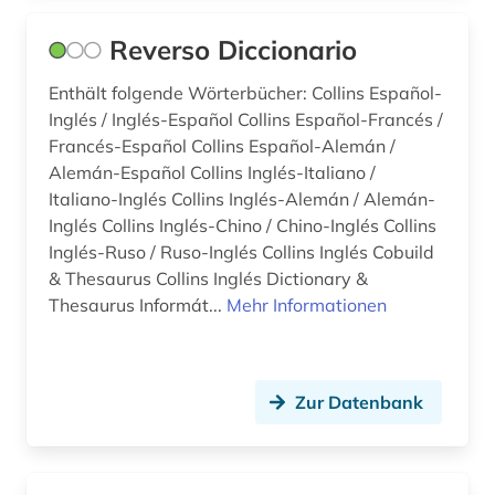
roman (3)
Reverso Diccionario
romantik (1)
Enthält folgende Wörterbücher: Collins Español-
Inglés / Inglés-Español Collins Español-Francés /
rumänisch (1)
Francés-Español Collins Español-Alemán /
russisch (14)
Alemán-Español Collins Inglés-Italiano /
Italiano-Inglés Collins Inglés-Alemán / Alemán-
sanskrit (1)
Inglés Collins Inglés-Chino / Chino-Inglés Collins
Inglés-Ruso / Ruso-Inglés Collins Inglés Cobuild
sardisch (1)
& Thesaurus Collins Inglés Dictionary &
schriftsteller (6)
Thesaurus Informát...
Mehr Informationen
schwedisch (7)
sindhi-sprache (1)
Zur Datenbank
singapore (1)
singapur (2)