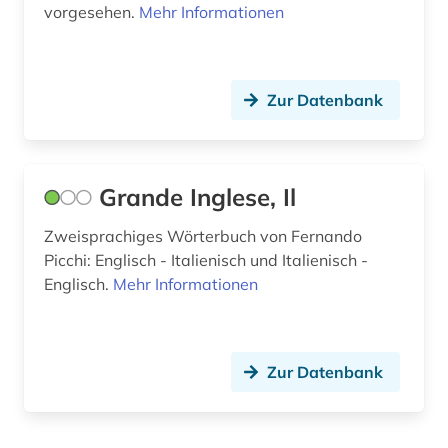
vorgesehen.
Mehr Informationen
terminologie (4)
thailändisch (1)
Zur Datenbank
theater (4)
thesaurus (1)
Grande Inglese, Il
tourismus (1)
Zweisprachiges Wörterbuch von Fernando
tschechisch (5)
Picchi: Englisch - Italienisch und Italienisch -
türkisch (6)
Englisch.
Mehr Informationen
umwelt (1)
umwelttechnik (1)
Zur Datenbank
ungarisch (2)
unterricht (1)