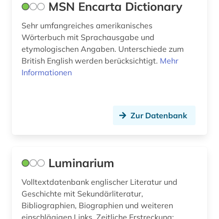
MSN Encarta Dictionary
skandinavien (1)
Sehr umfangreiches amerikanisches
slang (2)
Wörterbuch mit Sprachausgabe und
etymologischen Angaben. Unterschiede zum
slowakisch (1)
British English werden berücksichtigt.
Mehr
Informationen
slowenisch (2)
spanisch (39)
sprachatlas (1)
Zur Datenbank
sprachdidaktik (1)
sprache (1)
Luminarium
sprachgebrauch (1)
Volltextdatenbank englischer Literatur und
Geschichte mit Sekundärliteratur,
sprachpraxis (3)
Bibliographien, Biographien und weiteren
sprachunterricht (2)
einschlägigen Links. Zeitliche Erstreckung: