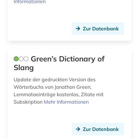
Informationen
maschinenbau (5)
mathematik (1)
Zur Datenbank
medizin (2)
meerestier (1)
mehrsprachig&gt (2)
Green’s Dictionary of
Slang
mehrsprachiges wörterbuch (2)
Update der gedruckten Version des
mikroelektronik (1)
Wörterbuchs von Jonathon Green,
mittelalter (2)
Lemmataeinträge kostenlos, Zitate mit
Subskription
Mehr Informationen
mittelenglisch (1)
mittellatein (2)
Zur Datenbank
mongolisch (1)