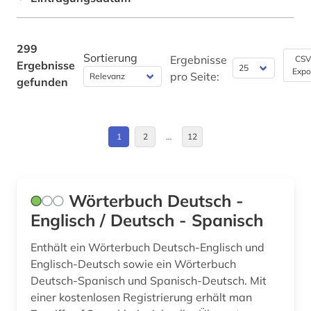
buchhandel (1)
Nordamerika (2)
Werkstoffwissenschaften und
chemie (5)
Fertigungstechnik (6)
Norwegen (1)
299
Sortierung
Ergebnisse
CSV
Ergebnisse
chinesisch (13)
Wirtschaftswissenschaften (25)
Expo
Roemisches Reich (1)
pro Seite:
gefunden
Wissenschaftskunde, Forschung, Hochschul-,
christopher marlowe (1)
Rumänien (1)
Museumswesen (1)
computer (1)
Schweden (3)
1
2
…
12
corpus (1)
Skandinavien (1)
deutsch (101)
Suedasien (1)
Wörterbuch Deutsch -
dictionary (1)
Englisch / Deutsch - Spanisch
USA (12)
didaktik (2)
Enthält ein Wörterbuch Deutsch-Englisch und
Englisch-Deutsch sowie ein Wörterbuch
drama (7)
Deutsch-Spanisch und Spanisch-Deutsch. Mit
dänisch (5)
einer kostenlosen Registrierung erhält man