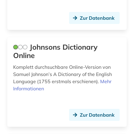
finanzwirtschaft (1)
Zur Datenbank
finnisch (6)
finnougristik (2)
französisch (41)
Johnsons Dictionary
Online
frauenliteratur (1)
Komplett durchsuchbare Online-Version von
fremdsprache (2)
Samuel Johnson’s A Dictionary of the English
fremdwort (3)
Language (1755 erstmals erschienen).
Mehr
Informationen
färöisch (1)
galloromanistik (3)
Zur Datenbank
gastronomie (1)
gaststättengewerbe (1)