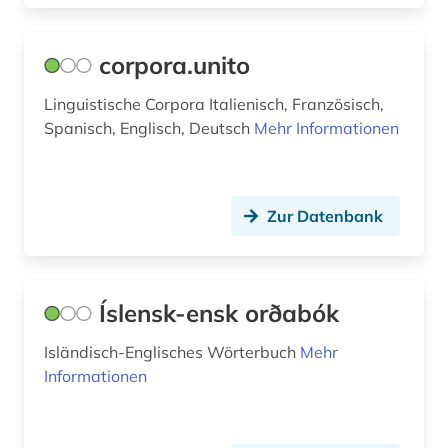
mundart (3)
musik (1)
corpora.unito
musikdruck (1)
Linguistische Corpora Italienisch, Französisch,
Spanisch, Englisch, Deutsch
Mehr Informationen
n-gramm (2)
name (2)
Zur Datenbank
naturwissenschaften (1)
nepali (1)
neuseeland (3)
Íslensk-ensk orðabók
niederländisch (6)
Isländisch-Englisches Wörterbuch
Mehr
Informationen
nigeria (1)
norwegisch (4)