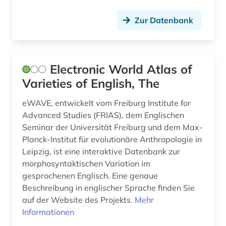
englischunterricht (1)
Zur Datenbank
english (1)
enzyklopädie (3)
Electronic World Atlas of
epik (1)
Varieties of English, The
eponym (1)
eWAVE, entwickelt vom Freiburg Institute for
etymologie (3)
Advanced Studies (FRIAS), dem Englischen
Seminar der Universität Freiburg und dem Max-
fachsprache (1)
Planck-Institut für evolutionäre Anthropologie in
Leipzig, ist eine interaktive Datenbank zur
fid asien (1)
morphosyntaktischen Variation im
gesprochenen Englisch. Eine genaue
fid darstellende kunst (1)
Beschreibung in englischer Sprache finden Sie
fid finnisch-ugrische/uralische sprachen (2)
auf der Website des Projekts.
Mehr
Informationen
film (2)