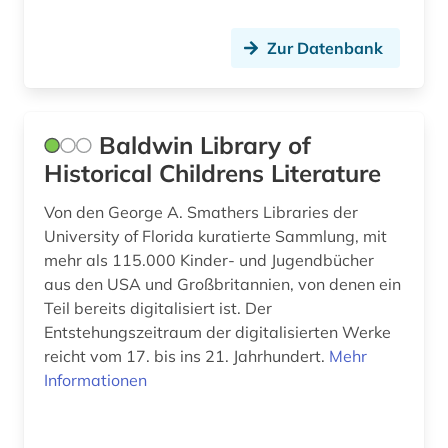
handel (1)
Zur Datenbank
hindi (2)
hispanistik (2)
Baldwin Library of
hochschule (2)
Historical Childrens Literature
hong kong (1)
Von den George A. Smathers Libraries der
University of Florida kuratierte Sammlung, mit
hongkong (1)
mehr als 115.000 Kinder- und Jugendbücher
hotelgewerbe (1)
aus den USA und Großbritannien, von denen ein
Teil bereits digitalisiert ist. Der
iberoromanistik (3)
Entstehungszeitraum der digitalisierten Werke
reicht vom 17. bis ins 21. Jahrhundert.
Mehr
immobilienwirtschaft (1)
Informationen
immunologie (1)
indien (2)