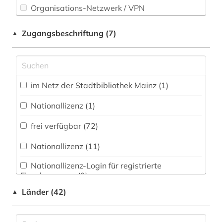
astrophysik (1)
Organisations-Netzwerk / VPN
Werkstoffwissenschaften und
atmosphäre (1)
Shibboleth
Fertigungstechnik (30)
Zugangsbeschriftung (7)
▲
audiovisuelle medien (1)
Zugriff vor Ort
Wirtschaftswissenschaften (105)
aufgabensammlung (5)
Wissenschaftskunde, Forschung, Hochschul-,
Museumswesen (15)
im Netz der Stadtbibliothek Mainz (1)
auswanderung (1)
Nationallizenz (1)
autobiografie (1)
frei verfügbar (72)
autographen (1)
Nationallizenz (11)
baden (1)
Nationallizenz-Login für registrierte
baden-württemberg (3)
Einzelpersonen (9)
badische landesbibliothek (1)
Länder (42)
▲
behindertenarbeit (1)