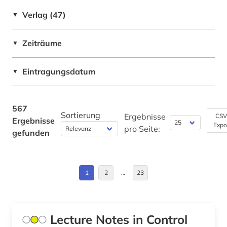
Deutschland (31)
bibliothek (7)
Verlag (47)
▼
Europa (4)
bibliotheksservice-zentrum baden-
württemberg (1)
Zeiträume
▼
Frankreich (3)
biblische studien (1)
Griechenland (1)
Eintragungsdatum
▼
bilddatenbank (1)
Griechenland (Altertum) (2)
bildung (1)
Großbritannien (9)
567
Sortierung
Ergebnisse
CSV
Ergebnisse
bildungsforschung (2)
Expo
Hessen (1)
pro Seite:
gefunden
bildungswesen (1)
Irland (1)
biochemie (1)
Israel (2)
1
2
…
23
biochemische labormethoden (1)
Italien (2)
biodiversität (1)
Japan (2)
Lecture Notes in Control
biologie (8)