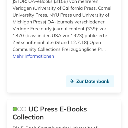
JSTOR: OA-eBooks (3158) von mehreren
Verlagen (University of California Press, Cornell
iranistik (1)
University Press, NYU Press und University of
irisch (1)
Michigan Press) OA-Journals verschiedener
Verlage Free early journal content (339): vor
islam (4)
1870 (bzw. in den USA vor 1923) publizierte
Zeitschrifteninhalte (Stand 12.7.18) Open
islamische staaten (1)
Community Collections Frei zugängliche Pr...
islamische studien (1)
Mehr Informationen
islamwissenschaft (3)
it-sicherheit (2)
Zur Datenbank
italien (1)
italienisch (1)
UC Press E-Books
japan (2)
Collection
japanisch (1)