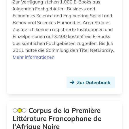
Zur Verfügung stehen 1.000 E-Books aus
folgenden Fachgebieten: Business and
entwicklungspsychologie (1)
Economics Science and Engineering Social and
Behavioral Sciences Humanities Area Studies
enzym (1)
Zusätzlich können registrierte Institutionen und
erneuerbare energien (1)
Einzelpersonen auf 3.400 kostenfreie E-Books
aus sämtlichen Fachgebieten zugreifen. Bis Juli
ernährung (1)
2011 hatte die Sammlung den Titel NetLibrary.
Mehr Informationen
ernährungswissenschaft (1)
erotische literatur (1)
erotische lyrik (1)
Zur Datenbank
erwachsenenbildung (2)
erziehung (1)
Corpus de la Première
Littérature Francophone de
erziehungswesen (1)
l'Afrique Noire
erziehungswissenschaft (1)