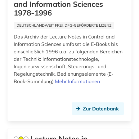
and Information Sciences
Kanada (2)
1978-1996
biomedizin (7)
Korea (1)
biotechnologie (2)
DEUTSCHLANDWEIT FREI, DFG-GEFÖRDERTE LIZENZ
Kroatien (1)
Das Archiv der Lecture Notes in Control and
biowissenschaften (5)
Luxemburg (1)
Information Sciences umfasst die E-Books bis
botanik (1)
einschließlich 1996 u.a. zu folgenden Bereichen
Mittelamerika (2)
der Technik: Informationstechnologie,
brecht, bertolt | schriftsteller;
Ingenieurwissenschaft, Steuerungs- und
Niederlande (1)
theaterintendant; theaterregisseur; dramatiker;
Regelungstechnik, Bedienungselemente (E-
schauspieler; lyriker; regisseur; drehbuchautor;
Nordamerika (2)
Book-Sammlung)
musiker; librettist (1)
Mehr Informationen
Oesterreich (1)
briefsammlung (1)
Ostasien (1)
british academy (1)
Zur Datenbank
Osteuropa (1)
bruchmechanik (1)
Portugal (2)
buch (2)
Lecture Notes in