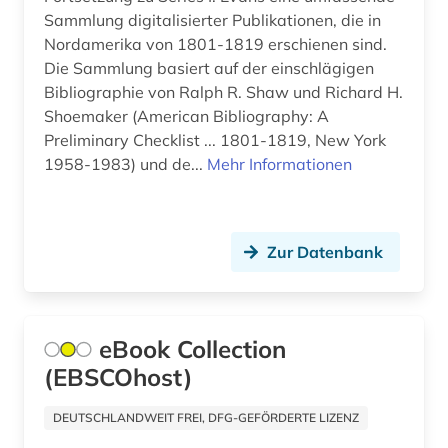
Sammlung digitalisierter Publikationen, die in
elektrotechnik (7)
Nordamerika von 1801-1819 erschienen sind.
Die Sammlung basiert auf der einschlägigen
empirische sozialforschung (1)
Bibliographie von Ralph R. Shaw und Richard H.
Shoemaker (American Bibliography: A
energie (1)
Preliminary Checklist ... 1801-1819, New York
energiemanagement (1)
1958-1983) und de...
Mehr Informationen
energietechnik (2)
energiewirtschaft (1)
Zur Datenbank
england (4)
englisch (3)
eBook Collection
englisch literatur (1)
(EBSCOhost)
englisches sprachgebiet (1)
DEUTSCHLANDWEIT FREI, DFG-GEFÖRDERTE LIZENZ
englischsprachige literatur (1)