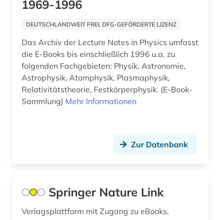
1969-1996
digitalisat (10)
DEUTSCHLANDWEIT FREI, DFG-GEFÖRDERTE LIZENZ
digitalisierung (1)
Das Archiv der Lecture Notes in Physics umfasst
die E-Books bis einschließlich 1996 u.a. zu
drama (1)
folgenden Fachgebieten: Physik, Astronomie,
druckgraphik (1)
Astrophysik, Atomphysik, Plasmaphysik,
Relativitätstheorie, Festkörperphysik. (E-Book-
e-book (20)
Sammlung)
Mehr Informationen
e-commerce (1)
e-learning (1)
Zur Datenbank
e-tutorial (1)
e-zeischriften (1)
Springer Nature Link
ebook (7)
Verlagsplattform mit Zugang zu eBooks,
ecocriticism (1)