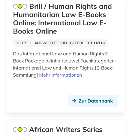
filmwissenschaft (2)
Brill / Human Rights and
Humanitarian Law E-Books
finance (2)
Online; International Law E-
finanzen (2)
Books Online
finanzierung (1)
DEUTSCHLANDWEIT FREI, DFG-GEFÖRDERTE LIZENZ
finanztheorie (1)
Das International Law and Human Rights E-
Book Package beinhaltet zwei Fachkategorien:
finanzwirtschaft (4)
International Law und Human Rights [E-Book-
finanzwissenschaft (2)
Sammlung]
Mehr Informationen
finnougristik (1)
flucht (1)
Zur Datenbank
forschung (1)
forschungsmethode (1)
African Writers Series