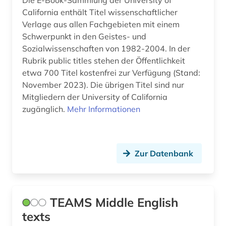
Die E-Book-Sammlung der University of
California enthält Titel wissenschaftlicher
japanologie (1)
Verlage aus allen Fachgebieten mit einem
Schwerpunkt in den Geistes- und
judaica (1)
Sozialwissenschaften von 1982-2004. In der
judaistik (2)
Rubrik public titles stehen der Öffentlichkeit
etwa 700 Titel kostenfrei zur Verfügung (Stand:
judentum (1)
November 2023). Die übrigen Titel sind nur
Mitgliedern der University of California
judenverfolgung (1)
zugänglich.
Mehr Informationen
judenvernichtung (1)
jüdische geschichte (1)
Zur Datenbank
kabbalah (1)
karibik (1)
TEAMS Middle English
karriere (2)
texts
karriereratgeber (1)