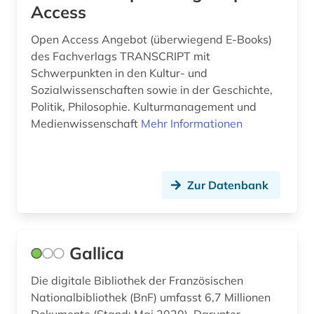
Access
gesundheitsökonomie (1)
Open Access Angebot (überwiegend E-Books)
gewalt (1)
des Fachverlags TRANSCRIPT mit
gewalttätigkeit (1)
Schwerpunkten in den Kultur- und
Sozialwissenschaften sowie in der Geschichte,
goethe, johann wolfgang von | schriftsteller;
Politik, Philosophie. Kulturmanagement und
publizist; politiker; jurist; naturwissenschaftler;
Medienwissenschaft
Mehr Informationen
theaterintendant; maler; zeichner (1)
gothic studies (1)
graphik (1)
Zur Datenbank
graphiken (2)
griechisch (5)
Gallica
großbritannien (3)
Die digitale Bibliothek der Französischen
Nationalbibliothek (BnF) umfasst 6,7 Millionen
handbuch (5)