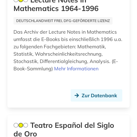
Roemisches Reich (1)
buchhandel (1)
Mathematics 1964-1996
Rumänien (1)
business (2)
DEUTSCHLANDWEIT FREI, DFG-GEFÖRDERTE LIZENZ
Russland, Sowjetunion (4)
chemie (43)
Das Archiv der Lecture Notes in Mathematics
umfasst die E-Books bis einschließlich 1996 u.a.
Schweiz (1)
china (4)
zu folgenden Fachgebieten: Mathematik,
Statistik, Wahrscheinlichkeitsrechnung,
Spanien (4)
chirurgie (1)
Stochastik, Differentialgleichung, Analysis. (E-
Suedamerika (2)
Book-Sammlung)
Mehr Informationen
christian gottlob (1)
Suedostasien (2)
cicognara (1)
USA (10)
coaching (1)
Zur Datenbank
Ukraine (1)
commonwealth (2)
Ungarn (2)
computer (3)
Teatro Español del Siglo
computer science (1)
de Oro