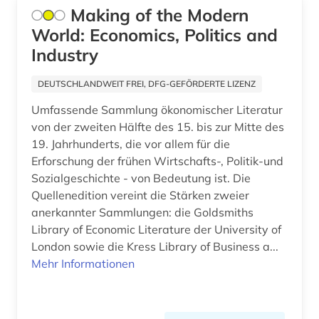
Making of the Modern
fernerkundung (1)
World: Economics, Politics and
festigkeitslehre (1)
Industry
festkörperphysik (1)
DEUTSCHLANDWEIT FREI, DFG-GEFÖRDERTE LIZENZ
fid allgemeine und vergleichende
Umfassende Sammlung ökonomischer Literatur
literaturwissenschaft (1)
von der zweiten Hälfte des 15. bis zur Mitte des
19. Jahrhunderts, die vor allem für die
fid altertumswissenschaften - propylaeum (9)
Erforschung der frühen Wirtschafts-, Politik-und
fid asien crossasia (1)
Sozialgeschichte - von Bedeutung ist. Die
Quellenedition vereint die Stärken zweier
fid benelux (1)
anerkannter Sammlungen: die Goldsmiths
Library of Economic Literature der University of
fid biodiversitätsforschung (1)
London sowie die Kress Library of Business a...
fid finnisch-ugrische/uralische sprachen (1)
Mehr Informationen
fid geschichtswissenschaft (2)