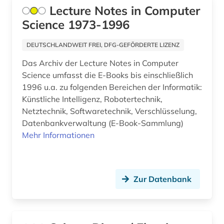
frühe neuzeit (1)
Lecture Notes in Computer
Science 1973-1996
frühpädagogik (1)
galloromanistik (4)
DEUTSCHLANDWEIT FREI, DFG-GEFÖRDERTE LIZENZ
Das Archiv der Lecture Notes in Computer
geistesleben (2)
Science umfasst die E-Books bis einschließlich
geisteswissenschaft (1)
1996 u.a. zu folgenden Bereichen der Informatik:
Künstliche Intelligenz, Robotertechnik,
geisteswissenschaften (43)
Netztechnik, Softwaretechnik, Verschlüsselung,
Datenbankverwaltung (E-Book-Sammlung)
gender (1)
Mehr Informationen
geochemie (2)
geoinformationssystem (1)
Zur Datenbank
geologie (2)
georg thomas von (1)