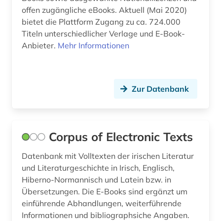
offen zugängliche eBooks. Aktuell (Mai 2020)
humanitäres völkerrecht (2)
bietet die Plattform Zugang zu ca. 724.000
humanmedizin (1)
Titeln unterschiedlicher Verlage und E-Book-
Anbieter.
Mehr Informationen
humanwissenschaften (1)
hydrologie (1)
Zur Datenbank
hämatologie (1)
iberoromanistik (5)
indien (1)
Corpus of Electronic Texts
indische sprachen (1)
Datenbank mit Volltexten der irischen Literatur
und Literaturgeschichte in Irisch, Englisch,
indolologie (1)
Hiberno-Normannisch und Latein bzw. in
Übersetzungen. Die E-Books sind ergänzt um
industrie (1)
einführende Abhandlungen, weiterführende
informatik (25)
Informationen und bibliographsiche Angaben.