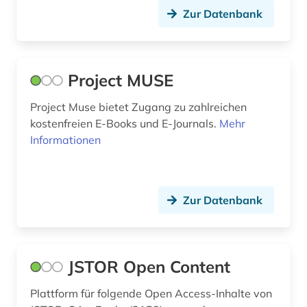
Zur Datenbank
insolvenzrecht (1)
interdisziplinarität (1)
interkulturalität (1)
Project MUSE
internationale beziehungen (1)
Project Muse bietet Zugang zu zahlreichen
kostenfreien E-Books und E-Journals.
Mehr
internationale studien (1)
Informationen
internationaler währungsfonds (1)
internationales arbeitsrecht (1)
Zur Datenbank
internationales handelsrecht (1)
internationales recht (1)
JSTOR Open Content
internationales öffentliches recht (1)
Plattform für folgende Open Access-Inhalte von
iran (1)