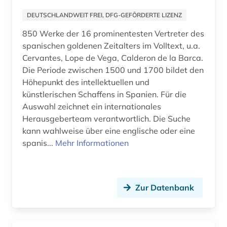
computerlinguistik (2)
DEUTSCHLANDWEIT FREI, DFG-GEFÖRDERTE LIZENZ
computerwissenschaft (1)
850 Werke der 16 prominentesten Vertreter des
spanischen goldenen Zeitalters im Volltext, u.a.
corbusier (1)
Cervantes, Lope de Vega, Calderon de la Barca.
Die Periode zwischen 1500 und 1700 bildet den
cytologie (1)
Höhepunkt des intellektuellen und
künstlerischen Schaffens in Spanien. Für die
darstellende kunst (1)
Auswahl zeichnet ein internationales
data science (1)
Herausgeberteam verantwortlich. Die Suche
kann wahlweise über eine englische oder eine
datentechnik (2)
spanis...
Mehr Informationen
datenverarbeitung (2)
deep learning (1)
Zur Datenbank
denkmalschutz (1)
design (4)