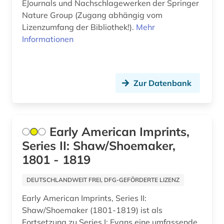
EJournals und Nachschlagewerken der Springer
Nature Group (Zugang abhängig vom
economics (1)
Lizenzumfang der Bibliothek!).
Mehr
economy (2)
Informationen
edition (1)
elektronik (1)
Zur Datenbank
elektronische bibliothek (13)
elektronische medien (2)
Early American Imprints,
elektronische publikation (5)
Series II: Shaw/Shoemaker,
1801 - 1819
elektronische ressource (7)
elektronische zeitschrift (46)
DEUTSCHLANDWEIT FREI, DFG-GEFÖRDERTE LIZENZ
Early American Imprints, Series II:
elektronische zeitung (2)
Shaw/Shoemaker (1801-1819) ist als
elektronisches buch (571)
Fortsetzung zu Series I: Evans eine umfassende