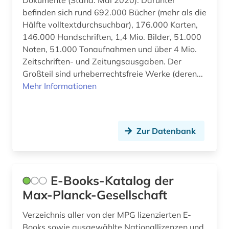
Dokumente (Stand: Mai 2020). Darunter
handschrift (4)
befinden sich rund 692.000 Bücher (mehr als die
Hälfte volltextdurchsuchbar), 176.000 Karten,
hardware (1)
146.000 Handschriften, 1,4 Mio. Bilder, 51.000
Noten, 51.000 Tonaufnahmen und über 4 Mio.
hassidismus (1)
Zeitschriften- und Zeitungsausgaben. Der
heyne (1)
Großteil sind urheberrechtsfreie Werke (deren...
Mehr Informationen
hispanistik (5)
hochschul- und universitätswesen (1)
Zur Datenbank
hochschulwesen (1)
holocaust (1)
hongkong (1)
E-Books-Katalog der
Max-Planck-Gesellschaft
horror (1)
Verzeichnis aller von der MPG lizenzierten E-
hr-management (1)
Books sowie ausgewählte Nationallizenzen und