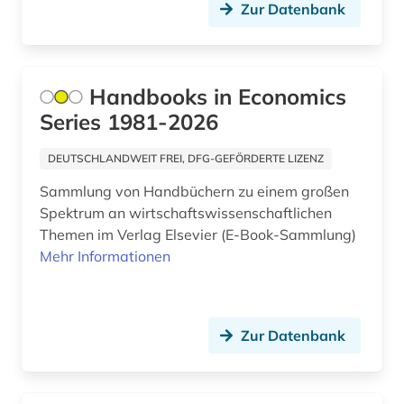
fid jüdische studien (2)
Zur Datenbank
fid kunst, fotografie, design (3)
fid kunst, photografie, design (1)
Handbooks in Economics
fid musikwissenschaft (4)
Series 1981-2026
fid nahost-, nordafrika- und islamstudien (2)
DEUTSCHLANDWEIT FREI, DFG-GEFÖRDERTE LIZENZ
fid ost-, ostmittel- und südosteuropa (1)
Sammlung von Handbüchern zu einem großen
Spektrum an wirtschaftswissenschaftlichen
fid slawistik (1)
Themen im Verlag Elsevier (E-Book-Sammlung)
Mehr Informationen
fid sozial- und kulturanthropologie (1)
film (3)
filmanalyse (1)
Zur Datenbank
filmschaffender (1)