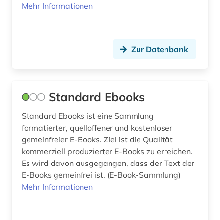
Mehr Informationen
informationsmanagement (1)
informationssystem (1)
Zur Datenbank
informationstechnik (1)
informationstechnologie (3)
informationstheorie (1)
Standard Ebooks
informationswissenschaften (1)
Standard Ebooks ist eine Sammlung
formatierter, quelloffener und kostenloser
ingenieurswissenschaft (1)
gemeinfreier E-Books. Ziel ist die Qualität
kommerziell produzierter E-Books zu erreichen.
ingenieurwesen (1)
Es wird davon ausgegangen, dass der Text der
ingenieurwissenschaften (14)
E-Books gemeinfrei ist. (E-Book-Sammlung)
Mehr Informationen
inklusion (1)
inkunabel (3)