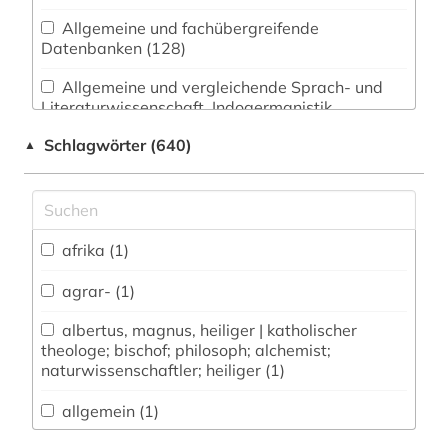
Allgemeine und fachübergreifende
Datenbanken (128)
Allgemeine und vergleichende Sprach- und
Literaturwissenschaft. Indogermanistik.
Außereuropäische Sprachen und Literaturen (78)
Schlagwörter (640)
▲
Anglistik. Amerikanistik (42)
Archäologie (24)
Architektur, Bauingenieur- und
afrika (1)
Vermessungswesen (35)
agrar- (1)
Biologie, Biotechnologie (54)
albertus, magnus, heiliger | katholischer
Buch- und Bibliothekswesen,
theologe; bischof; philosoph; alchemist;
Informationswissenschaft (23)
naturwissenschaftler; heiliger (1)
Chemie und Pharmazie (40)
allgemein (1)