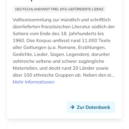
DEUTSCHLANDWEIT FREI, DFG-GEFÖRDERTE LIZENZ
erziehungswissenschaften (2)
Volltextsammlung zur mündlich und schriftlich
ethnologie (1)
überlieferten französischen Literatur südlich der
Sahara vom Ende des 18. Jahrhunderts bis
europa (5)
1960. Das Korpus umfasst rund 11.000 Texte
europäische geschichte (2)
aller Gattungen (u.a. Romane, Erzählungen,
Gedichte, Lieder, Sagen, Legenden), darunter
europäische kultur (1)
zahlreiche seltene und schwer zugängliche
Materialien, und deckt rund 20 Länder sowie
evolutionspsychologie (1)
über 100 ethnische Gruppen ab. Neben den ei...
Mehr Informationen
fachinformationsdienst allgemeine und
vergleichende literaturwissenschaft (1)
fachliteratur (2)
Zur Datenbank
fachübergreifend (1)
fashion (1)