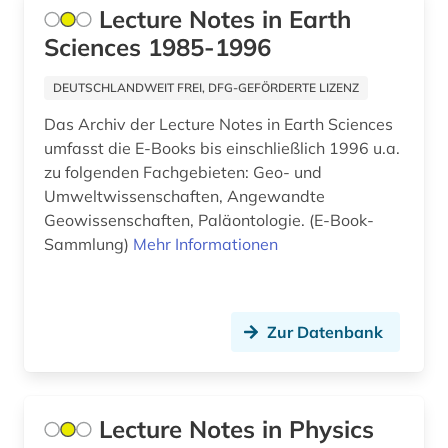
Lecture Notes in Earth
design &amp; publishing (2)
Sciences 1985-1996
desktop publishing (1)
DEUTSCHLANDWEIT FREI, DFG-GEFÖRDERTE LIZENZ
deutsche literatur (1)
Das Archiv der Lecture Notes in Earth Sciences
umfasst die E-Books bis einschließlich 1996 u.a.
deutsche sprache (1)
zu folgenden Fachgebieten: Geo- und
deutschland (2)
Umweltwissenschaften, Angewandte
Geowissenschaften, Paläontologie. (E-Book-
didaktik (2)
Sammlung)
Mehr Informationen
digital (1)
digitale bibliothek (1)
Zur Datenbank
digitale edition (1)
digitale fotografie (2)
Lecture Notes in Physics
digitale musikalien (1)