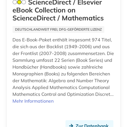
ScienceDirect / Elsevier
geowissenschaften (13)
eBook Collection on
germanistik (4)
ScienceDirect / Mathematics
germanistische mediävistik (1)
DEUTSCHLANDWEIT FREI, DFG-GEFÖRDERTE LIZENZ
geschichte (32)
Das E-Book-Paket enthält insgesamt 974 Titel,
die sich aus der Backlist (1949-2006) und aus
geschichte &lt;1475-1700&gt; (1)
der Frontlist (2007-2008) zusammensetzen. Die
Sammlung umfasst 22 Serien (Book Series) und
geschichte &lt;1801-1819&gt; (1)
Handbücher (Handbooks) sowie zahlreiche
geschichte 1450-1700 (1)
Monographien (Books) zu folgenden Bereichen
der Mathematik: Algebra and Number Theory
geschichte 1700-1900 (2)
Analysis Applied Mathematics Computational
Mathematics Control and Optimization Discret...
geschichte 1789-1960 (1)
Mehr Informationen
geschichte 1900-2000 (1)
geschichte <1475-1700> (2)
Zur Datenbank