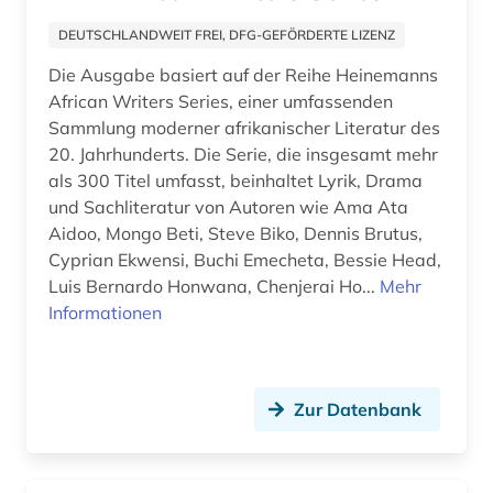
forstwissenschaft (1)
DEUTSCHLANDWEIT FREI, DFG-GEFÖRDERTE LIZENZ
foto (1)
Die Ausgabe basiert auf der Reihe Heinemanns
fotografie (2)
African Writers Series, einer umfassenden
Sammlung moderner afrikanischer Literatur des
franken (1)
20. Jahrhunderts. Die Serie, die insgesamt mehr
als 300 Titel umfasst, beinhaltet Lyrik, Drama
frankreich (2)
und Sachliteratur von Autoren wie Ama Ata
französisch (1)
Aidoo, Mongo Beti, Steve Biko, Dennis Brutus,
Cyprian Ekwensi, Buchi Emecheta, Bessie Head,
frauenliteratur (1)
Luis Bernardo Honwana, Chenjerai Ho...
Mehr
Informationen
freizeit (1)
friede (1)
Zur Datenbank
friedenssicherung (1)
frühchristentum (1)