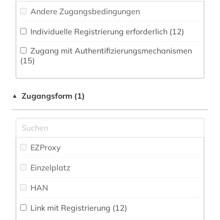
arbeitssicherheit (1)
Andere Zugangsbedingungen
Philosophie (63)
architektur (7)
Individuelle Registrierung erforderlich (12)
Physik (36)
archiv (4)
Zugang mit Authentifizierungsmechanismen
Politologie (56)
(15)
archäologie (8)
Psychologie (61)
aristoteles (2)
Zugangsform (1)
▲
Rechtswissenschaft (56)
asch (1)
Romanistik (23)
asean (1)
Slavistik (14)
asiatische studien (1)
EZProxy
Soziologie (85)
asien (1)
Einzelplatz
Sport (9)
asienforschung (1)
HAN
Technik (43)
astronomie (7)
Link mit Registrierung (12)
Theologie und Religionswissenschaften (59)