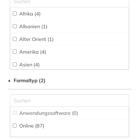
belgien (1)
Afrika (4)
belletristik (3)
Albanien (1)
beneluxländer (1)
Alter Orient (1)
berufsausbildung (1)
Amerika (4)
berufsbildung (2)
Asien (4)
berufspädagogik (1)
Australien, Ozeanien (1)
Formaltyp (2)
▲
betriebsführung (3)
Baden-Wuerttemberg (1)
betriebswirtschaft (3)
Belarus (1)
betriebswirtschaftslehre (1)
Anwendungssoftware (0
)
Belgien (1)
bibelwissenschaft (1)
Online (87
)
China (5)
bibliografie (2)