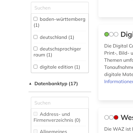
Allgemeine und
vergleichende Sprach-
und
baden-württemberg
Literaturwissenschaft.
(1)
Indogermanistik.
Dig
Außereuropäische
deutschland (1)
Sprachen und
Die Digital C
Literaturen (0)
deutschsprachiger
Print-, Bild
raum (1)
Anglistik.
Themen umfas
Amerikanistik (0)
digitale edition (1)
Tonaufnahmen
digitale Mate
Archäologie (0)
district of columbia
Informatione
Datenbanktyp (17)
▲
(1)
Architektur,
Bauingenieur- und
elektronische
Vermessungswesen (0)
bibliothek (2)
Biologie,
elektronische
Address- und
Wes
Biotechnologie (0)
publikation (1)
Firmenverzeichnis (0
)
Die WAZ ist 
Buch- und
elektronische
Allgemeines