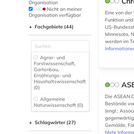
Chr
Organisation
Nicht an meiner
Eine von der
Organisation verfügbar
Funktion und
Fachgebiete (44)
US-Bundessta
▲
Minnesota, N
werden im Te
Informatione
Agrar- und
Forstwissenschaft,
Gartenbau,
Ernährungs- und
Haushaltswissenschaft
ASE
(0)
Die ASEAN Di
Allgemeine
Bestände von
Naturwissenschaft (0)
(engl.: Asso
Allgemeine und
gegenwärtig 
Schlagwörter (27)
fachübergreifende
▲
Gemälde, Fot
Datenbanken (9)
Mehr Informa