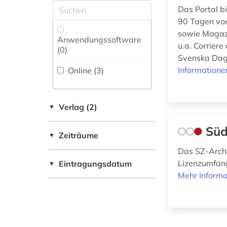
Maschinenbau (0)
Das Portal b
Schweiz (1)
Zeitungs-,
90 Tagen von
Zeitschriftenbibliographie
Mathematik (0)
Suedostasien (1)
sowie Magazi
(0
)
Anwendungssoftware
u.a. Corrier
Medien- und
(0
)
USA (2)
Kommunikationswissenschaften,
Svenska Dagb
Kommunikationsdesign (4)
Informatione
Online (3
)
Medizin (0)
Verlag (2)
▼
Militärwissenschaft
(0)
Süd
Zeiträume
▼
Musikwissenschaft
(0)
Das SZ-Archi
Lizenzumfang
Eintragungsdatum
▼
Natur- und
Mehr Informa
Umweltschutz (0)
Pädagogik (0)
Philosophie (0)