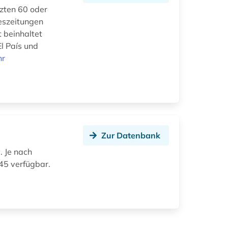
tzten 60 oder
eszeitungen
 beinhaltet
El País und
hr
Zur Datenbank
. Je nach
45 verfügbar.