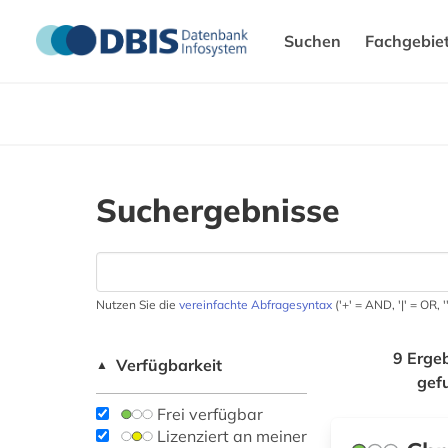
Suchen
Fachgebie
Suchergebnisse
Nutzen Sie die
vereinfachte Abfragesyntax
('+' = AND, '|' = OR,
9 Erge
Verfügbarkeit
▲
gef
Frei verfügbar
Lizenziert an meiner