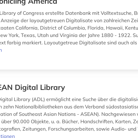
onicling America
 Library of Congress erstellte Datenbank mit Volltextsuche, 
 Anzeige der layoutgetreuen Digitalisate von zahlreichen Ze
aten California, District of Columbia, Florida, Hawaii, Kentu
ew York, Texas, Utah und Virginia der Jahre 1880 - 1922. S
xt farbig markiert. Layoutgetreue Digitalisate sind auch als
n
AN Digital Library
gital Library (ADL) ermöglicht eine Suche über die digitalisi
 zehn Nationalbibliotheken aus dem Verband südostasiatis
ciation of Southeast Asian Nations - ASEAN). Nachgewiesen
über 90.000 Objekte, u. a. Bücher, Handschriften, Karten, Z
ografien, Zeitungen, Forschungsarbeiten, sowie Audio- und 
tionen