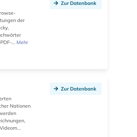
Zur Datenbank
Browse-
itungen der
cky,
uchwörter
 PDF-...
Mehr
Zur Datenbank
erten
cher Nationen
 werden
eichnungen,
Videom...