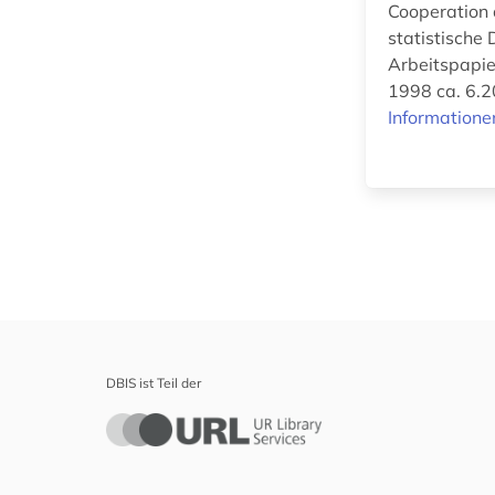
Cooperation 
Physik (0)
statistische
Arbeitspapie
Politologie (2)
1998 ca. 6.2
Informatione
Psychologie (0)
Rechtswissenschaft
(2)
Romanistik (0)
Slavistik (0)
Soziologie (2)
Sport (0)
DBIS ist Teil der
Technik (1)
Theologie und
Religionswissenschaften