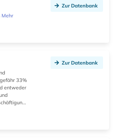
Zur Datenbank
n
Mehr
Zur Datenbank
und
ngefähr 33%
nd entweder
 und
chäftigun...