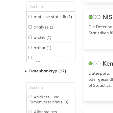
Allgemeine und
vergleichende Sprach-
und
NIS
amtliche statistik (1)
Literaturwissenschaft.
Indogermanistik.
Die Datenban
analyse (1)
Außereuropäische
Statistiken f
Sprachen und
archiv (1)
Literaturen (0)
arthur (1)
Anglistik.
Amerikanistik (0)
Ken
bevölkerungsentwicklung
Archäologie (0)
(1)
Datenbanktyp (17)
▲
Datenportal 
Architektur,
biografie (1)
oder gesundh
Bauingenieur- und
of Statistics.
Vermessungswesen (1)
bücher (1)
Biologie,
Address- und
daten (10)
Biotechnologie (0)
Firmenverzeichnis (0
)
dokument (1)
Buch- und
Allgemeines