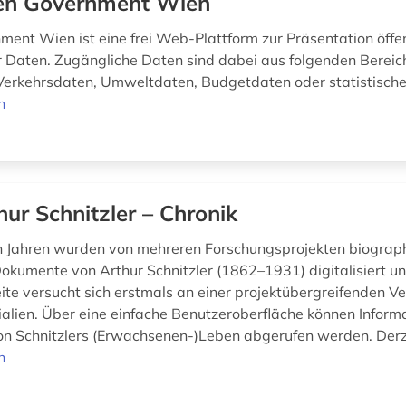
n Government Wien
ent Wien ist eine frei Web-Plattform zur Präsentation öffen
Daten. Zugängliche Daten sind dabei aus folgenden Bereic
erkehrsdaten, Umweltdaten, Budgetdaten oder statistisch
n
hur Schnitzler – Chronik
en Jahren wurden von mehreren Forschungsprojekten biograp
Dokumente von Arthur Schnitzler (1862–1931) digitalisiert un
te versucht sich erstmals an einer projektübergreifenden Ve
ialien. Über eine einfache Benutzeroberfläche können Inform
n Schnitzlers (Erwachsenen-)Leben abgerufen werden. Derze
n