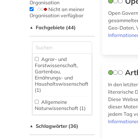
Ope
Organisation
Nicht an meiner
Open Governm
Organisation verfügbar
gesammelter 
Fachgebiete (44)
Geo-Daten, V
▲
Informatione
Agrar- und
Forstwissenschaft,
Art
Gartenbau,
Ernährungs- und
Haushaltswissenschaft
In den letzt
(1)
literarische 
Diese Websei
Allgemeine
dieser Mater
Naturwissenschaft (1)
jedem Tag vo
Allgemeine und
Informatione
Schlagwörter (36)
fachübergreifende
▲
Datenbanken (3)