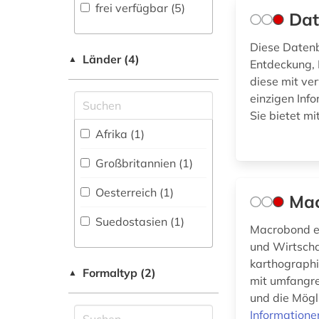
Fachbibliographie
Skandinavistik (1)
frei verfügbar (5)
(1
)
nordirland. statistics
Dat
and research agency
Geschichte (0)
(1)
Faktendatenbank (7
)
Diese Datenb
Geschichte der
Länder (4)
▲
Entdeckung,
National-,
Pädagogik und des
oecd (1)
diese mit ve
Regionalbibliographie
Bildungswesens (0)
einzigen Inf
(0
)
personenbezogene
daten (1)
Sie bietet mi
Gesundheitswissenschaften
Portal (5
)
Afrika (1)
(0)
philippinen (1)
Sammlung Nicht-
Großbritannien (1)
Textueller-Materialien
Informatik (0)
portal (1)
(0
)
Oesterreich (1)
Mac
Klassische
raumdaten (1)
Volltextdatenbank
Philologie.
Suedostasien (1)
(1
)
Byzantinistik.
Macrobond er
schnitzler (1)
Mittellateinische und
und Wirtscha
Wörterbuch,
Neugriechische
statistik (3)
karthographi
Enzyklopädie,
Philologie. Neulatein (0)
Formaltyp (2)
▲
mit umfangre
Nachschlagwerk (0
)
statistiken (1)
und die Mögl
Kunstgeschichte (0)
Zeitung (0
)
Informatione
umweltdaten (1)