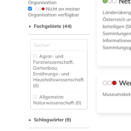
Net
Organisation
Nicht an meiner
Länderübergr
Organisation verfügbar
Österreich u
Fachgebiete (44)
beteiligen (
▲
Sammlungen 
Informatione
Sammlungsge
Agrar- und
Forstwissenschaft,
Gartenbau,
Ernährungs- und
Haushaltswissenschaft
Wer
(0)
Museumskata
Allgemeine
Naturwissenschaft (0)
Allgemeine und
Schlagwörter (9)
fachübergreifende
▲
Datenbanken (0)