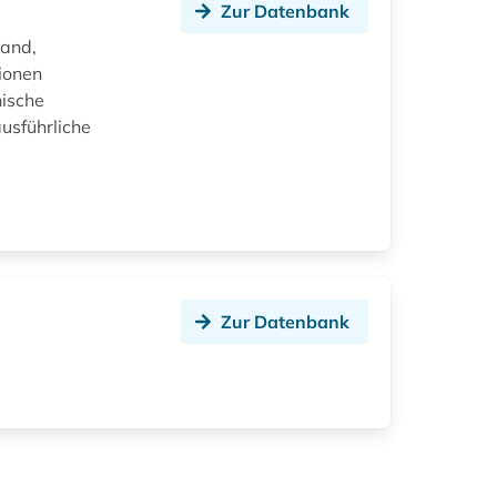
Zur Datenbank
land,
tionen
hische
usführliche
Zur Datenbank