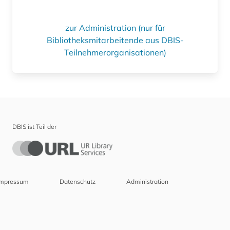
zur Administration (nur für
Bibliotheksmitarbeitende aus DBIS-
Teilnehmerorganisationen)
DBIS ist Teil der
Impressum
Datenschutz
Administration