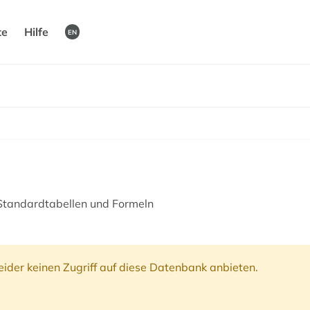
te
Hilfe
EN
tandardtabellen und Formeln
ider keinen Zugriff auf diese Datenbank anbieten.