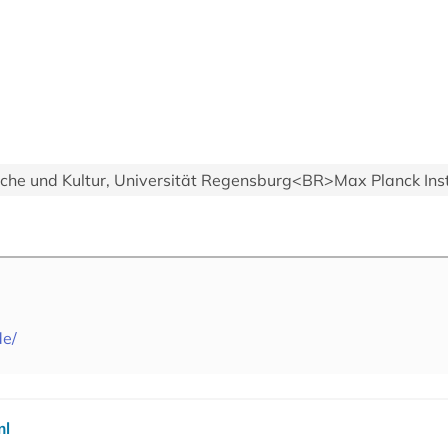
ache und Kultur, Universität Regensburg<BR>Max Planck Instit
de/
ml