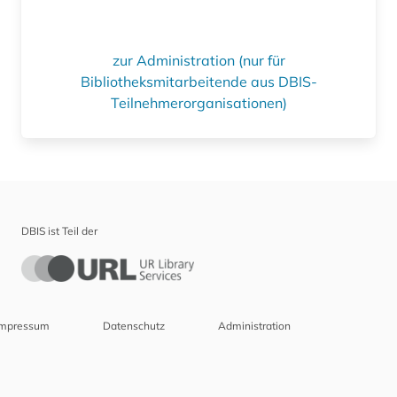
zur Administration (nur für
Bibliotheksmitarbeitende aus DBIS-
Teilnehmerorganisationen)
DBIS ist Teil der
Impressum
Datenschutz
Administration