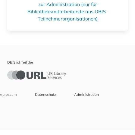
zur Administration (nur für
Bibliotheksmitarbeitende aus DBIS-
Teilnehmerorganisationen)
DBIS ist Teil der
Impressum
Datenschutz
Administration