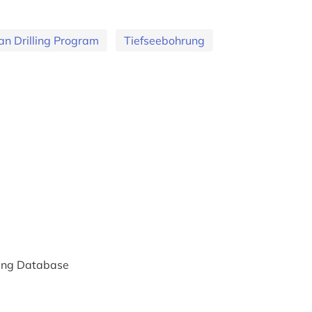
n Drilling Program
Tiefseebohrung
lling Database