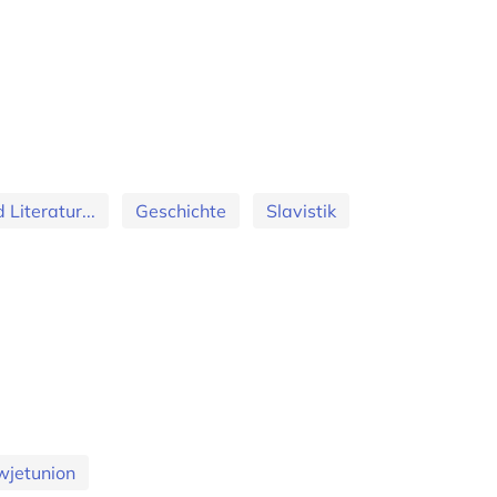
Literatur...
Geschichte
Slavistik
wjetunion