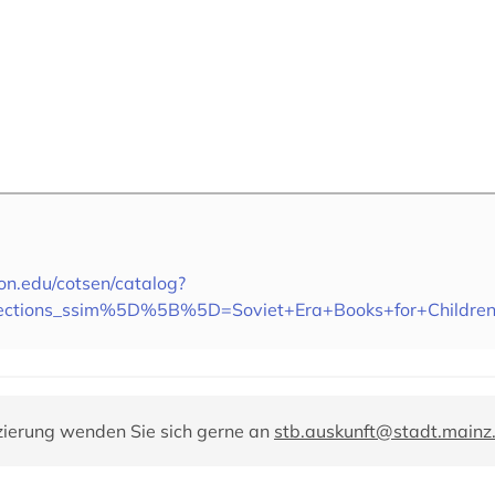
ton.edu/cotsen/catalog?
lections_ssim%5D%5B%5D=Soviet+Era+Books+for+Childre
zierung wenden Sie sich gerne an
stb.auskunft@stadt.mainz