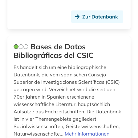
italien (1)
Zur Datenbank
jacob (1)
japan (2)
Bases de Datos
japanologie (1)
Bibliográficas del CSIC
johann wolfgang von (1)
Es handelt sich um eine bibliographische
judaica (1)
Datenbank, die vom spanischen Consejo
Superior de Investigaciones Scientíficas (CSIC)
judaistik (4)
getragen wird. Verzeichnet wird die seit den
70er Jahren in Spanien erschienene
juden (4)
wissenschaftliche Literatur, hauptsächlich
judentum (3)
Aufsätze aus Fachzeitschriften. Die Datenbank
ist in vier Themengebiete gegliedert:
kapuziner (1)
Sozialwissenschaften, Geisteswissenschaften,
Naturwissenschafte...
Mehr Informationen
karte (5)