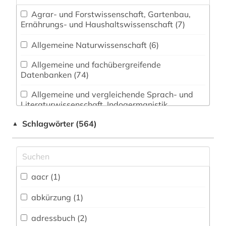
Agrar- und Forstwissenschaft, Gartenbau,
Ernährungs- und Haushaltswissenschaft (7)
Allgemeine Naturwissenschaft (6)
Allgemeine und fachübergreifende
Datenbanken (74)
Allgemeine und vergleichende Sprach- und
Literaturwissenschaft. Indogermanistik.
Außereuropäische Sprachen und Literaturen (27)
Schlagwörter (564)
▲
Anglistik. Amerikanistik (11)
Archäologie (14)
Architektur, Bauingenieur- und
aacr (1)
Vermessungswesen (9)
abkürzung (1)
Biologie, Biotechnologie (5)
adressbuch (2)