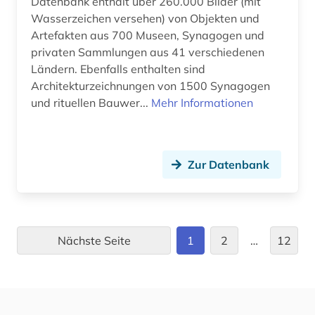
Datenbank enthält über 260.000 Bilder (mit
landesbibliothek und murhardsche bibliothek
Wasserzeichen versehen) von Objekten und
der stadt kassel (2)
Artefakten aus 700 Museen, Synagogen und
privaten Sammlungen aus 41 verschiedenen
landeskunde (1)
Ländern. Ebenfalls enthalten sind
langzeitarchivierung (1)
Architekturzeichnungen von 1500 Synagogen
und rituellen Bauwer...
Mehr Informationen
latein (8)
lausanne (1)
Zur Datenbank
lcsh (1)
lernförderung (1)
lernumgebung (1)
Nächste Seite
1
2
…
12
linguistik (1)
linksammlung (1)
listenverzeichnis (1)