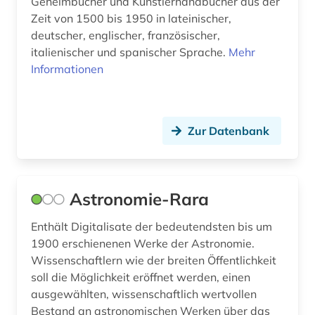
Geheimbücher und Künstlerhandbücher aus der
hispanistik (1)
Zeit von 1500 bis 1950 in lateinischer,
deutscher, englischer, französischer,
historiker (1)
italienischer und spanischer Sprache.
Mehr
Informationen
historische hilfswissenschaft (2)
historische landeskunde (1)
Zur Datenbank
hochschul- und landesbibliothek fulda (1)
holzschnitt (1)
höhlentempel (1)
Astronomie-Rara
iberoromanistik (1)
Enthält Digitalisate der bedeutendsten bis um
1900 erschienenen Werke der Astronomie.
illustration (2)
Wissenschaftlern wie der breiten Öffentlichkeit
informationskompetenz (1)
soll die Möglichkeit eröffnet werden, einen
ausgewählten, wissenschaftlich wertvollen
informationswesen (3)
Bestand an astronomischen Werken über das