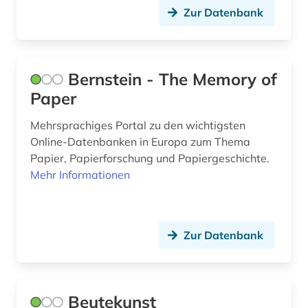
Zur Datenbank
korrepondenz (1)
kriegsbeute (2)
Bernstein - The Memory of
kultur (1)
Paper
kulturerbe (4)
Mehrsprachiges Portal zu den wichtigsten
kulturgeschichte (1)
Online-Datenbanken in Europa zum Thema
Papier, Papierforschung und Papiergeschichte.
kulturgut (2)
Mehr Informationen
kulturgutschutzgesetz (1)
kulturgutverlust (1)
Zur Datenbank
kulturgüterschutz (1)
kulturwissenschaften (1)
Beutekunst
kunst (4)