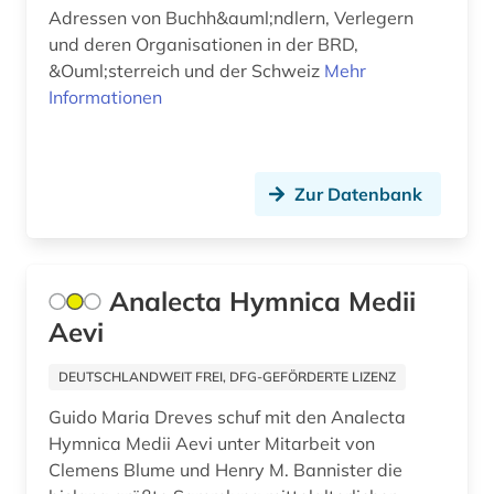
Rumänien (1)
Adressen von Buchh&auml;ndlern, Verlegern
bibliothekswesen (6)
und deren Organisationen in der BRD,
Russland, Sowjetunion (1)
bibliothekswissenschaft (4)
&Ouml;sterreich und der Schweiz
Mehr
Sachsen (1)
Informationen
bibliothekswissenschaften (1)
Schweden (7)
bibliothèque royale albert i. (1)
Schweiz (7)
Zur Datenbank
bilddatenbank (2)
Slowakei (1)
bildungsgeschichte (1)
Spanien (3)
bildungswesen (1)
Analecta Hymnica Medii
Suedosteuropa (2)
Aevi
biografie (1)
Thueringen (3)
DEUTSCHLANDWEIT FREI, DFG-GEFÖRDERTE LIZENZ
bodoni (1)
Tschechische Republik (10)
Guido Maria Dreves schuf mit den Analecta
bosnien-herzegowina (1)
Hymnica Medii Aevi unter Mitarbeit von
Tuerkei (2)
Clemens Blume und Henry M. Bannister die
branchenbuch (1)