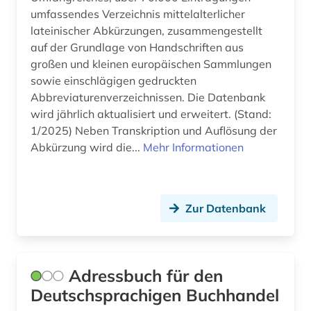
Kanada (1)
bibliographie (11)
umfassendes Verzeichnis mittelalterlicher
Niederlande (2)
lateinischer Abkürzungen, zusammengestellt
biblioteca apostolica vaticana (1)
auf der Grundlage von Handschriften aus
Nordrhein-Westfalen (1)
großen und kleinen europäischen Sammlungen
bibliothek (22)
sowie einschlägigen gedruckten
Norwegen (1)
Abbreviaturenverzeichnissen. Die Datenbank
bibliothek der hansestadt lübeck (1)
wird jährlich aktualisiert und erweitert. (Stand:
Oesterreich (9)
bibliotheksbau (1)
1/2025) Neben Transkription und Auflösung der
Osmanisches Reich (2)
Abkürzung wird die...
Mehr Informationen
bibliotheksbestand (2)
Ostasien (2)
bibliotheksgeschichte (1)
Osteuropa (1)
Zur Datenbank
bibliotheksgeschichte (1)
Palaestina (1)
bibliothekskatalog (1)
Polen (2)
bibliotheksmaterial (1)
Adressbuch für den
Roemisches Reich (1)
Deutschsprachigen Buchhandel
bibliothekssigel (1)