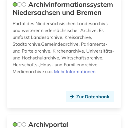
frau (2)
Archivinformationssystem
Niedersachsen und Bremen
frauenarbeit (1)
Portal des Niedersächsischen Landesarchivs
freie plattform (1)
und weiterer niedersächsischer Archive. Es
umfasst Landesarchive, Kreisarchive,
frühdruck (2)
Stadtarchive,Gemeindearchive, Parlaments-
frühe neuzeit (1)
und Parteiarchive, Kirchenarchive, Universitäts-
und Hochschularchive, Wirtschaftsarchive,
fürstlich waldecksche hofbibliothek (1)
Herrschafts-,Haus- und Familienarchive,
Medienarchive u.a.
Mehr Informationen
galloromanistik (1)
gebrauchsmuster (1)
gebäude (1)
Zur Datenbank
geisteswissenschaften (4)
gemeinsame normdatei <werk> (1)
Archivportal