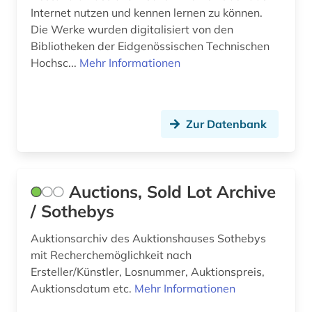
Internet nutzen und kennen lernen zu können.
informationswissenschaft (4)
Die Werke wurden digitalisiert von den
Bibliotheken der Eidgenössischen Technischen
informationswissenschaften (1)
Hochsc...
Mehr Informationen
inkunabel (14)
internationales recht (1)
Zur Datenbank
internet (2)
inventar (1)
Auctions, Sold Lot Archive
iran (1)
/ Sothebys
isbd (1)
Auktionsarchiv des Auktionshauses Sothebys
isbn (1)
mit Recherchemöglichkeit nach
Ersteller/Künstler, Losnummer, Auktionspreis,
islam (4)
Auktionsdatum etc.
Mehr Informationen
islamische kunst (1)