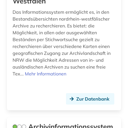
Westfalen
erziehungswissenschaften (1)
Das Informationssystem ermöglicht es, in den
ethnographie (1)
Bestandsübersichten nordrhein-westfälischer
ethnologie (1)
Archive zu recherchieren. Es bietet: die
Möglichkeit, in allen oder ausgewählten
europa (7)
Beständen per Stichwortsuche gezielt zu
recherchieren über verschiedene Karten einen
europäische geistesgeschichte (1)
geografischen Zugang zur Archivlandschaft in
exlibris (1)
NRW die Möglichkeit Adressen von in- und
ausländischen Archiven zu suchen eine freie
exponat (1)
Tex...
Mehr Informationen
faksimile (1)
farbherstellung (1)
Zur Datenbank
fernsehen (1)
film (1)
Archivinformationssystem