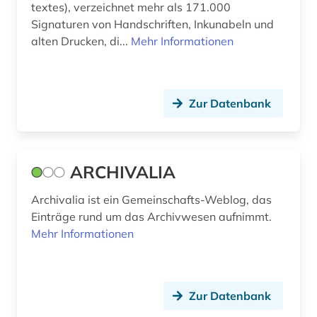
textes), verzeichnet mehr als 171.000
côte divoire (1)
Signaturen von Handschriften, Inkunabeln und
alten Drucken, di...
Mehr Informationen
datensammlung (1)
demotisch (1)
Zur Datenbank
dendi (1)
deutsch (3)
deutscher bibliothekartag (1)
ARCHIVALIA
deutsches sprachgebiet (2)
Archivalia ist ein Gemeinschafts-Weblog, das
Einträge rund um das Archivwesen aufnimmt.
deutschland (8)
Mehr Informationen
diaspora (1)
dienstleistungen (1)
Zur Datenbank
digital database (1)