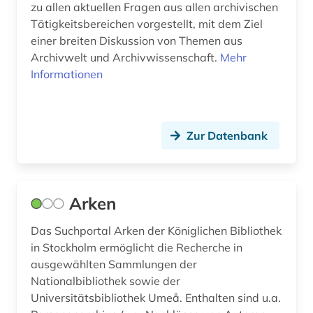
zu allen aktuellen Fragen aus allen archivischen
graphiken (2)
Tätigkeitsbereichen vorgestellt, mit dem Ziel
einer breiten Diskussion von Themen aus
gregorius <vii. (1)
Archivwelt und Archivwissenschaft.
Mehr
griechisch (6)
Informationen
griechisch-römisches ägypten (3)
grimm (2)
Zur Datenbank
großbritannien (1)
großbrittanien (1)
Arken
hagiographie (1)
Das Suchportal Arken der Königlichen Bibliothek
hamburg (1)
in Stockholm ermöglicht die Recherche in
ausgewählten Sammlungen der
handschrift (55)
Nationalbibliothek sowie der
Universitätsbibliothek Umeå. Enthalten sind u.a.
handschriften (2)