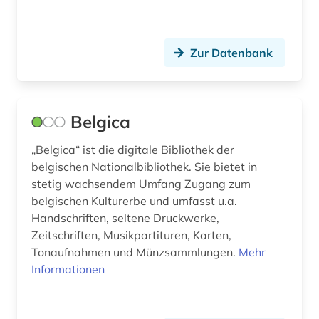
kartografie (1)
kassel (2)
Zur Datenbank
katalog (33)
katalogisierung (1)
Belgica
katalogisierungsregeln (1)
„Belgica“ ist die digitale Bibliothek der
belgischen Nationalbibliothek. Sie bietet in
kirchengesang (1)
stetig wachsendem Umfang Zugang zum
kleinschrifttum (1)
belgischen Kulturerbe und umfasst u.a.
Handschriften, seltene Druckwerke,
kloster lorsch (1)
Zeitschriften, Musikpartituren, Karten,
Tonaufnahmen und Münzsammlungen.
Mehr
klosterbibliothek (2)
Informationen
koptisch (2)
korbach (1)