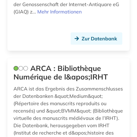
der Genossenschaft der Internet-Antiquare eG
bulgarien (1)
(GIAQ) z...
Mehr Informationen
bulgaristik (1)
burkina faso (1)
Zur Datenbank
byzantinisches ägypten (3)
bänkelsang (1)
ARCA : Bibliothèque
böhmen (2)
Numérique de l&apos;IRHT
böhmische länder (4)
ARCA ist das Ergebnis des Zusammenschlusses
der Datenbanken &quot;Medium&quot;
chemie (2)
(Répertoire des manuscrits reproduits ou
china (2)
recensés) und &quot;BVMM&quot; (Bibliothèque
virtuelle des manuscrits médiévaux de l’IRHT).
christian gottlob (1)
Die Datenbank, herausgegeben vom IRHT
(Institut de recherche et d&apos;histoire des
chronikhandschrift (1)