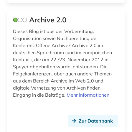
digital humanities (2)
Archive 2.0
digitale edition (1)
Dieses Blog ist aus der Vorbereitung,
digitale medien (1)
Organisation sowie Nachbereitung der
Konferenz Offene Archive? Archive 2.0 im
digitale musikalien (2)
deutschen Sprachraum (und im europäischen
digitalisat (7)
Kontext), die am 22./23. November 2012 in
Speyer abgehalten wurde, entstanden. Die
digitalisierung (11)
Folgekonferenzen, aber auch andere Themen
aus dem Bereich Archive im Web 2.0 und
discovery service (1)
digitale Vernetzung von Archiven finden
Eingang in die Beiträge.
dokumentlieferung (1)
Mehr Informationen
dreißigjähriger krieg (1)
drittes reich (1)
Zur Datenbank
druck (1)