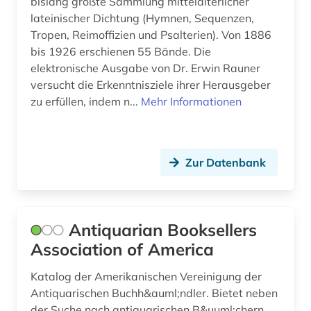
bislang größte Sammlung mittelalterlicher
USA (4)
bremen (1)
lateinischer Dichtung (Hymnen, Sequenzen,
Ukraine (2)
Tropen, Reimoffizien und Psalterien). Von 1886
brief (1)
bis 1926 erschienen 55 Bände. Die
Ungarn (2)
elektronische Ausgabe von Dr. Erwin Rauner
briefe (1)
versucht die Erkenntnisziele ihrer Herausgeber
Vatikanstadt (3)
zu erfüllen, indem n...
briefsammlung (3)
Mehr Informationen
browser (1)
brüssel (1)
Zur Datenbank
buch (8)
buchauktion (1)
Antiquarian Booksellers
buchdruck (7)
Association of America
buchdrucker (1)
Katalog der Amerikanischen Vereinigung der
Antiquarischen Buchh&auml;ndler. Bietet neben
bucheinband (3)
der Suche nach antiquarischen B&uuml;chern