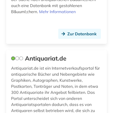
auch eine Datenbank mit gestohlenen
buchgeschichte (2)
B&uuml;chern.
Mehr Informationen
buchgeschichte &amp;lt;fach&amp;gt; (1)
buchgeschichte &lt;fach&gt; (3)
Zur Datenbank
buchgestaltung (1)
buchhandel (6)
Antiquariat.de
buchkunst (1)
Antiquariat.de ist ein Internetverkaufsportal für
buchmalerei (2)
antiquarische Bücher und Nebengebiete wie
buchproduktion (1)
Graphiken, Autographen, Kunstwerke,
Postkarten, Tonträger und Noten, in dem etwa
buchrolle (1)
300 Antiquariate ihr Angebot feilbieten. Das
Portal unterscheidet sich von anderen
buchwesen (6)
Antiquariatsportalen dadurch, dass es von
buchwissenschaft (5)
Antiquaren selbst betrieben wird, die sich zu