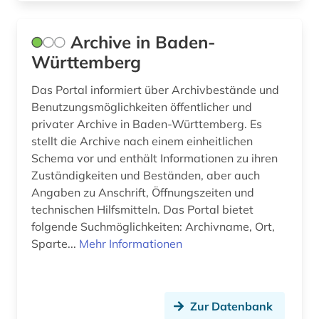
drucker (1)
Archive in Baden-
druckgeschichte (2)
Württemberg
druckgraphik (1)
Das Portal informiert über Archivbestände und
Benutzungsmöglichkeiten öffentlicher und
druckindustrie (1)
privater Archive in Baden-Württemberg. Es
stellt die Archive nach einem einheitlichen
druckwerk (8)
Schema vor und enthält Informationen zu ihren
dunhuang (1)
Zuständigkeiten und Beständen, aber auch
Angaben zu Anschrift, Öffnungszeiten und
dunhuang-handschriften (1)
technischen Hilfsmitteln. Das Portal bietet
folgende Suchmöglichkeiten: Archivname, Ort,
dänemark (1)
Sparte...
Mehr Informationen
e-learning (2)
edition (2)
Zur Datenbank