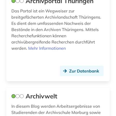
Archivportal Thüringen
geschichte <1455-1830> (1)
Das Portal ist ein Wegweiser zur
geschichte anfänge-1550 (1)
breitgefächerten Archivlandschaft Thüringens.
Es dient dem umfassenden Nachweis der
gesellschaft (1)
Bestände in den Archiven Thüringens. Mittels
Recherchefunktionen können
giambattista (1)
archivübergreifende Recherchen durchführt
gießen (1)
werden.
Mehr Informationen
glossar (1)
glosse (1)
Zur Datenbank
goethe (1)
gotha (4)
Archivwelt
grafik (2)
In diesem Blog werden Arbeitsergebnisse von
graphik (1)
Studierenden der Archivschule Marburg sowie