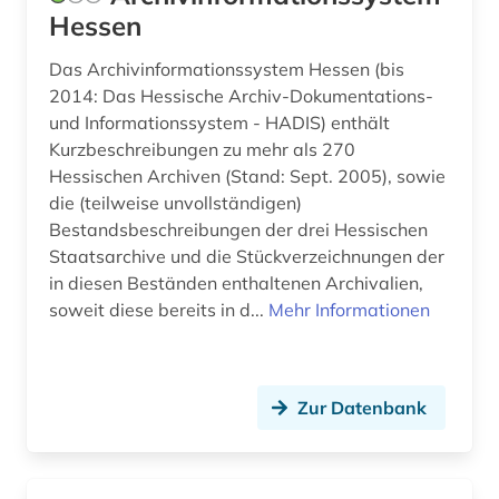
findmittel (1)
Hessen
finnland (4)
Das Archivinformationssystem Hessen (bis
2014: Das Hessische Archiv-Dokumentations-
firmen (1)
und Informationssystem - HADIS) enthält
formalkatalogisierung (1)
Kurzbeschreibungen zu mehr als 270
Hessischen Archiven (Stand: Sept. 2005), sowie
forschungsbibliothek (2)
die (teilweise unvollständigen)
Bestandsbeschreibungen der drei Hessischen
forschungsbibliothek gotha (1)
Staatsarchive und die Stückverzeichnungen der
forschungsdaten (2)
in diesen Beständen enthaltenen Archivalien,
soweit diese bereits in d...
Mehr Informationen
fotografie (1)
franken (1)
Zur Datenbank
frankreich (5)
französisch (1)