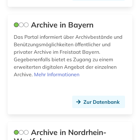
elektronische bibliothek (8)
elektronische publikation (1)
Archive in Bayern
elektronische ressource (4)
Das Portal informiert über Archivbestände und
elektronische zeitschrift (3)
Benützungsmöglichkeiten öffentlicher und
elektronisches buch (10)
privater Archive im Freistaat Bayern.
Gegebenenfalls bietet es Zugang zu einem
emigration (1)
erweiterten digitalen Angebot der einzelnen
Archive.
Mehr Informationen
england (1)
epigraphik (1)
Zur Datenbank
erfurt (1)
ernst i. (1)
erschließung (2)
Archive in Nordrhein-