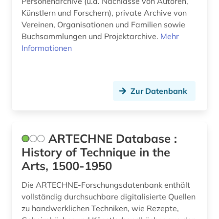
Personenarchive (u.a. Nachlässe von Autoren,
handschriftenkatalog (1)
Künstlern und Forschern), private Archive von
Vereinen, Organisationen und Familien sowie
handschriftenkunde (5)
Buchsammlungen und Projektarchive.
Mehr
Informationen
hausa (1)
hebraika (1)
hebräisch (2)
Zur Datenbank
herzog (1)
herzog-august-bibliothek (1)
ARTECHNE Database :
History of Technique in the
herzogin anna amalia bibliothek (2)
Arts, 1500-1950
hessen (1)
Die ARTECHNE-Forschungsdatenbank enthält
hessisches staatsarchiv marburg (2)
vollständig durchsuchbare digitalisierte Quellen
zu handwerklichen Techniken, wie Rezepte,
heyne (1)