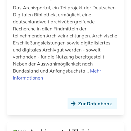
genf (1)
Das Archivportal, ein Teilprojekt der Deutschen
Digitalen Bibliothek, ermöglicht eine
georg thomas von (1)
deutschlandweit archivübergreifende
geschichte (27)
Recherche in allen Findmitteln der
teilnehmenden Archiveinrichtungen. Archivische
geschichte &lt;1400-1600&gt; (1)
Erschließungsleistungen sowie digitalisiertes
und digitales Archivgut werden - soweit
geschichte 1073-1085 (1)
vorhanden - für die Nutzung bereitgestellt.
geschichte 1480-1900 (1)
Neben der Auswahlmöglichkeit nach
Bundesland und Anfangsbuchsta...
Mehr
geschichte 1700-1836 (1)
Informationen
geschichte 1750-1848 (1)
geschichte 1801-1878 (1)
Zur Datenbank
geschichte 500 - 1250 (1)
geschichte 500-1520 (1)