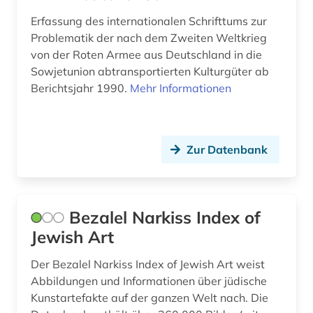
Erfassung des internationalen Schrifttums zur
kunstgeschichte (4)
Problematik der nach dem Zweiten Weltkrieg
von der Roten Armee aus Deutschland in die
kunsthandel (1)
Sowjetunion abtransportierten Kulturgüter ab
kunstraub (1)
Berichtsjahr 1990.
Mehr Informationen
kunsttechnologie (1)
kupferstecher (1)
Zur Datenbank
kupferstich (1)
köln (1)
Bezalel Narkiss Index of
künstlerdatenbank (1)
Jewish Art
künstlerische technik (1)
Der Bezalel Narkiss Index of Jewish Art weist
Abbildungen und Informationen über jüdische
landesarchiv thüringen - staatsarchiv gotha
(1)
Kunstartefakte auf der ganzen Welt nach. Die