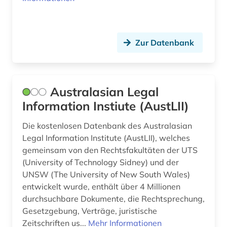
halluzination (1)
hamburg (1)
Zur Datenbank
handelsgericht (1)
handelsmarke (1)
handelsrecht (1)
Australasian Legal
Information Instiute (AustLII)
handelsregister (1)
Die kostenlosen Datenbank des Australasian
handschrift (2)
Legal Information Institute (AustLII), welches
hassrede (1)
gemeinsam von den Rechtsfakultäten der UTS
(University of Technology Sidney) und der
hate crime (1)
UNSW (The University of New South Wales)
entwickelt wurde, enthält über 4 Millionen
heiliges römisches reich. reichshofrat (1)
durchsuchbare Dokumente, die Rechtsprechung,
hessen (5)
Gesetzgebung, Verträge, juristische
Zeitschriften us...
Mehr Informationen