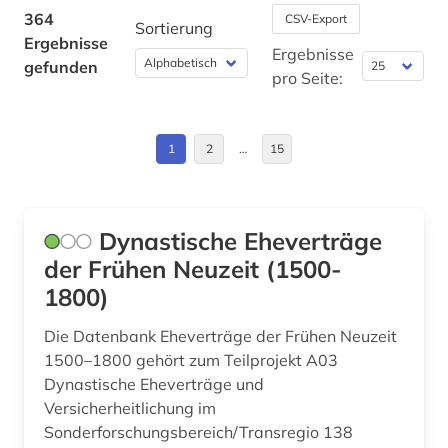
wissenschaft und kunst (1)
Europa (53)
364
CSV-Export
Sortierung
behörde (1)
Ergebnisse
Finnland (1)
Ergebnisse
gefunden
pro Seite:
belgien (3)
Frankreich (4)
berlin (3)
GUS (1)
1
2
…
15
besatzungsmacht (1)
Griechenland (Altertum) (1)
besonderer teil (1)
Großbritannien (8)
Dynastische Eheverträge
bestand (1)
Hamburg (4)
der Frühen Neuzeit (1500-
betriebswirtschaft (1)
1800)
Hessen (7)
bibliografie (6)
Die Datenbank Eheverträge der Frühen Neuzeit
Irland (3)
1500–1800 gehört zum Teilprojekt A03
bibliographie (3)
Italien (2)
Dynastische Eheverträge und
Versicherheitlichung im
bibliographische quellen (1)
Kanada (1)
Sonderforschungsbereich/Transregio 138