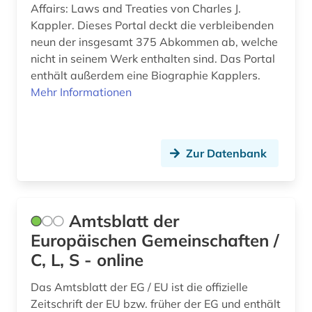
Affairs: Laws and Treaties von Charles J.
england (1)
Kappler. Dieses Portal deckt die verbleibenden
neun der insgesamt 375 Abkommen ab, welche
englisch (1)
nicht in seinem Werk enthalten sind. Das Portal
enteignung (1)
enthält außerdem eine Biographie Kapplers.
Mehr Informationen
entgeltsystem (1)
entscheidungssammlung (11)
Zur Datenbank
eth zürich (1)
eu (3)
eu-mitgliedsstaaten (1)
Amtsblatt der
Europäischen Gemeinschaften /
eu-recht (1)
C, L, S - online
europa (12)
Das Amtsblatt der EG / EU ist die offizielle
europarecht (3)
Zeitschrift der EU bzw. früher der EG und enthält