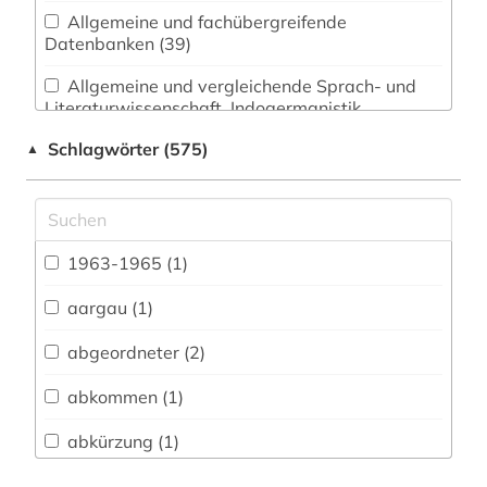
Allgemeine und fachübergreifende
Datenbanken (39)
Allgemeine und vergleichende Sprach- und
Literaturwissenschaft. Indogermanistik.
Außereuropäische Sprachen und Literaturen (25)
Schlagwörter (575)
▲
Anglistik. Amerikanistik (14)
Archäologie (8)
Architektur, Bauingenieur- und
1963-1965 (1)
Vermessungswesen (15)
aargau (1)
Biologie, Biotechnologie (18)
abgeordneter (2)
Buch- und Bibliothekswesen,
Informationswissenschaft (12)
abkommen (1)
Chemie und Pharmazie (15)
abkürzung (1)
Elektrotechnik, Elektronik, Nachrichtentechnik
abraham (1)