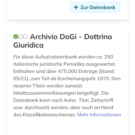
Zur Datenbank
geistiges eigentum (2)
gelegenheitsschrift (1)
gender (1)
Archivio DoGi - Dottrina
Giuridica
gender studies (1)
Für diese Aufsatzdatenbank werden ca. 250
generative ki (1)
italienische juristische Periodika ausgewertet.
genossenschaftsregister (1)
Enthalten sind über 475.000 Einträge (Stand:
05/21), zum Teil ab Erscheinungsjahr 1970. Den
geographie (1)
neueren Titeln werden zumeist
Inhaltszusammenfassungen beigefügt. Die
gericht (1)
Datenbank kann nach Autor, Titel, Zeitschrift
usw. durchsucht werden, aber auch an Hand
gerichtsentscheidung (8)
des Klassifikationsschemas.
Mehr Informationen
gerichtshof (1)
gerichtsurteil (1)