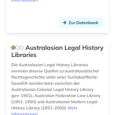
Informationen
gesetzgebungsprozess (1)
gesetzgebungsverfahren (1)
gesundheitsrecht (1)
Zur Datenbank
gewalt (2)
gewerbliche schutzrechte (4)
Australasian Legal History
gewerblicher rechtsschutz (5)
Libraries
gottfried wilhelm leibniz (1)
Die Australasian Legal History Libraries
vereinen diverse Quellen zu australasiatischer
graue literatur (1)
Rechtsgeschichte unter einer Suchoberfläche.
Gewählt werden kann zwischen der
großbritannien (7)
Australasian Colonial Legal History Library
gus (1)
(pre-1901), Australian Federation Law Library
(1901-1950) und Australasian Modern Legal
habsburger (1)
History Library (1951-2000).
Mehr
Informationen