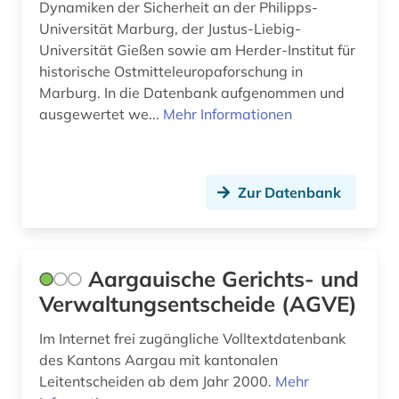
bibliothek (2)
Dynamiken der Sicherheit an der Philipps-
Liechtenstein (1)
Universität Marburg, der Justus-Liebig-
bibliotheksbestand (1)
Universität Gießen sowie am Herder-Institut für
Luxemburg (1)
historische Ostmitteleuropaforschung in
bildnis (1)
Mecklenburg-Vorpommern (2)
Marburg. In die Datenbank aufgenommen und
bildstock (1)
ausgewertet we...
Mehr Informationen
Moldawien (1)
biografie (1)
Niedersachsen (4)
biographie (1)
Zur Datenbank
Nordrhein-Westfalen (4)
bosnien und herzegowina (2)
Norwegen (1)
brandenburg (2)
Oesterreich (13)
Aargauische Gerichts- und
brasilien (1)
Verwaltungsentscheide (AGVE)
Osteuropa (2)
bremische evangelische kirche (1)
Im Internet frei zugängliche Volltextdatenbank
Polen (1)
des Kantons Aargau mit kantonalen
bundesarbeitsgericht (1)
Portugal (1)
Leitentscheiden ab dem Jahr 2000.
Mehr