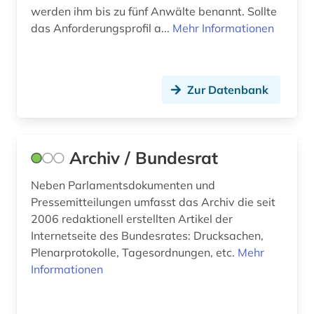
fundamentalismus (1)
werden ihm bis zu fünf Anwälte benannt. Sollte
das Anforderungsprofil a...
Mehr Informationen
fundstellenverzeichnis (1)
förderpreis für deutsche wissenschaftler im g.
w. leibniz-programm (1)
Zur Datenbank
führerschein (1)
gebietsänderung (1)
Archiv / Bundesrat
gebrauchsmuster (1)
Neben Parlamentsdokumenten und
gebrauchsmusteranmeldung (1)
Pressemitteilungen umfasst das Archiv die seit
2006 redaktionell erstellten Artikel der
gebrauchsmusterrecht (1)
Internetseite des Bundesrates: Drucksachen,
gefängnis (1)
Plenarprotokolle, Tagesordnungen, etc.
Mehr
Informationen
geisteswissenschaft (1)
geisteswissenschaften (7)