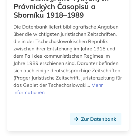
Právnických Časopisu̐ a
italien (1)
Sborníku̐ 1918–1989
judikatur (1)
Die Datenbank liefert bibliografische Angaben
über die wichtigsten juristischen Zeitschriften,
jura (1)
die in der Tschechoslowakischen Republik
jurist (1)
zwischen ihrer Entstehung im Jahre 1918 und
dem Fall des kommunistischen Regimes im
juristische informationen (1)
Jahre 1989 erschienen sind. Darunter befinden
sich auch einige deutschsprachige Zeitschriften
juristische zeitschrift (2)
(Prager Juristische Zeitschrift, Juristenzeitung für
das Gebiet der Tschechoslowaki...
justiz (2)
Mehr
Informationen
kahla (thür.) (1)
kalkulation (1)
Zur Datenbank
kanada (1)
kanonisches recht (1)