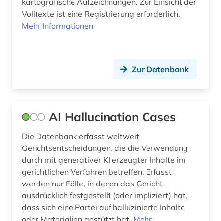
kartografische Aufzeichnungen. Zur Einsicht der
bundesverfassungsgericht (2)
Suedamerika (1)
Volltexte ist eine Registrierung erforderlich.
bundesverwaltungsgericht (2)
Mehr Informationen
Suedasien (3)
bürgerliches gesetzbuch (1)
Suedosteuropa (1)
bürokratie (1)
Zur Datenbank
Thueringen (5)
chemie (7)
Tschechische Republik (1)
codierung (1)
Tuerkei (1)
AI Hallucination Cases
commonwealth (1)
USA (8)
Die Datenbank erfasst weltweit
copyright (1)
Gerichtsentscheidungen, die die Verwendung
durch mit generativer KI erzeugter Inhalte im
corona (1)
gerichtlichen Verfahren betreffen. Erfasst
werden nur Fälle, in denen das Gericht
covid (1)
ausdrücklich festgestellt (oder impliziert) hat,
dass sich eine Partei auf halluzinierte Inhalte
datenanalyse (1)
oder Materialien gestützt hat.
Mehr