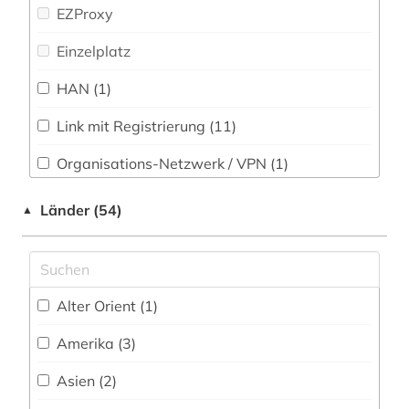
anwaltsverzeichnis (1)
EZProxy
Physik (13)
arbeitsrecht (3)
Einzelplatz
Politologie (91)
arbeitssicherheit (1)
HAN (1)
Psychologie (12)
archivbestand (1)
Link mit Registrierung (11)
Rechtswissenschaft (364)
asien (1)
Organisations-Netzwerk / VPN (1)
Romanistik (7)
asyl (3)
Shibboleth
Länder (54)
▲
Slavistik (10)
asylrecht (1)
Zugriff vor Ort
Soziologie (39)
aufklärung (1)
Sport (11)
auschwitz-prozess (1)
Alter Orient (1)
Technik (24)
ausländer (1)
Amerika (3)
Theologie und Religionswissenschaften (39)
ausländisches recht (1)
Asien (2)
Werkstoffwissenschaften und