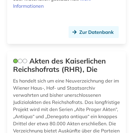
datenauswertung (1)
Informationen
design (1)
designschutz (1)
Zur Datenbank
deutscher presserat (1)
deutsches sprachgebiet (2)
Akten des Kaiserlichen
deutschland (30)
Reichshofrats (RHR), Die
deutschland <deutsches reich> (1)
Es handelt sich um eine Neuverzeichnung der im
Wiener Haus-, Hof- und Staatsarchiv
deutschland bundestag (1)
verwahrten und bisher unerschlossenen
deutschland. bundesrat (1)
Judizialakten des Reichshofrats. Das langfristige
Projekt wird mit den Serien „Alte Prager Akten“,
deutschland. deutscher bundestag (1)
„Antiqua“ und „Denegata antiqua“ ein knappes
Drittel der etwa 80.000 Akten erschließen. Die
deutschsprachige gemeinschaft belgien (1)
Verzeichnung bietet Auskünfte über die Parteien