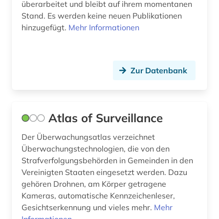
überarbeitet und bleibt auf ihrem momentanen
Stand. Es werden keine neuen Publikationen
gesetz gegen den unlauteren wettbewerb (1)
hinzugefügt.
Mehr Informationen
gesetzblatt (3)
gesetzbuch (2)
Zur Datenbank
gesetze (5)
gesetzentwurf (1)
Atlas of Surveillance
gesetzeskommentare (1)
Der Überwachungsatlas verzeichnet
gesetzessammlung (1)
Überwachungstechnologien, die von den
gesetzestext (1)
Strafverfolgungsbehörden in Gemeinden in den
Vereinigten Staaten eingesetzt werden. Dazu
gesetzestexte (2)
gehören Drohnen, am Körper getragene
Kameras, automatische Kennzeichenleser,
gesetzgebung (15)
Gesichtserkennung und vieles mehr.
Mehr