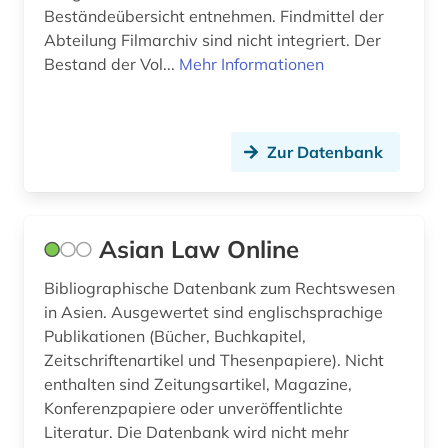
Beständeübersicht entnehmen. Findmittel der
geschichte 1933 bis 1945 (1)
Abteilung Filmarchiv sind nicht integriert. Der
Bestand der Vol...
Mehr Informationen
geschichte 1945-1999 (1)
geschichte 1945-2000 (1)
Zur Datenbank
geschichte 2013-2017 (1)
geschichte <1500 - 1800> (1)
geschlechterforschung (1)
Asian Law Online
geschmacksmuster (2)
Bibliographische Datenbank zum Rechtswesen
in Asien. Ausgewertet sind englischsprachige
geschmacksmusterrecherche (1)
Publikationen (Bücher, Buchkapitel,
Zeitschriftenartikel und Thesenpapiere). Nicht
geschmacksmusterrecht (1)
enthalten sind Zeitungsartikel, Magazine,
gesellschaft (2)
Konferenzpapiere oder unveröffentlichte
Literatur. Die Datenbank wird nicht mehr
gesetz (16)