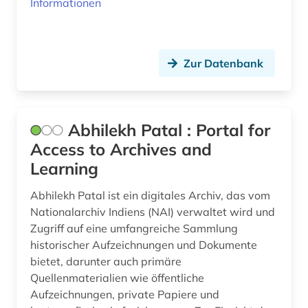
Informationen
bundesarchiv (1)
Rheinland-Pfalz (4)
bundesfinanzhof (3)
Roemisches Reich (3)
bundesgerichtshof (2)
Zur Datenbank
Russland, Sowjetunion (3)
bundesgesetz (1)
Saarland (4)
bundesgesetzblatt (1)
Sachsen (4)
Abhilekh Patal : Portal for
Access to Archives and
bundesministerium (1)
Sachsen-Anhalt (3)
Learning
bundespatentgericht (1)
Schleswig-Holstein (3)
Abhilekh Patal ist ein digitales Archiv, das vom
bundesrecht (7)
Schweden (4)
Nationalarchiv Indiens (NAI) verwaltet wird und
Zugriff auf eine umfangreiche Sammlung
bundesrepublik deutschland (1)
Schweiz (21)
historischer Aufzeichnungen und Dokumente
bundessozialgericht (2)
bietet, darunter auch primäre
Slowakei (1)
Quellenmaterialien wie öffentliche
bundestag (1)
Aufzeichnungen, private Papiere und
Spanien (2)