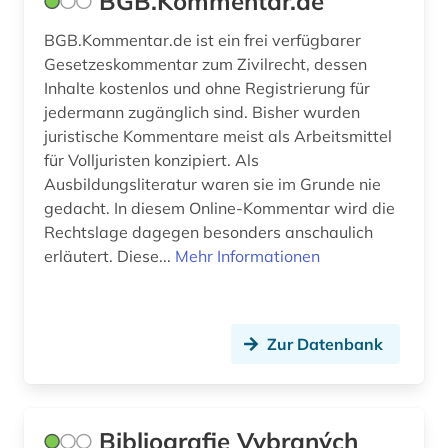
BGB.Kommentar.de
internationales wirtschaftsrecht (1)
BGB.Kommentar.de ist ein frei verfügbarer
Gesetzeskommentar zum Zivilrecht, dessen
internationales öffentliches recht (2)
Inhalte kostenlos und ohne Registrierung für
jedermann zugänglich sind. Bisher wurden
interpellation (1)
juristische Kommentare meist als Arbeitsmittel
investment (1)
für Volljuristen konzipiert. Als
Ausbildungsliteratur waren sie im Grunde nie
irland (3)
gedacht. In diesem Online-Kommentar wird die
Rechtslage dagegen besonders anschaulich
islam (2)
erläutert. Diese...
Mehr Informationen
islamische staaten (1)
islamische theologie (1)
Zur Datenbank
islamischer staat (1)
islamisches recht (1)
Bibliografie Vybraných
islamismus (1)