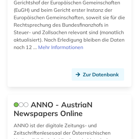
Gerichtshof der Europäischen Gemeinschaften
europäisches schrifttum (3)
(EuGH) und beim Gericht erster Instanz der
Europäischen Gemeinschaften, soweit sie für die
evangelisch-lutherische landeskirche in
Rechtsprechung des Bundesfinanzhofs in
braunschweig (1)
Steuer- und Zollsachen relevant sind (monatlich
evangelische kirche der pfalz (1)
aktualisiert). Nach Erledigung bleiben die Daten
noch 12 ...
Mehr Informationen
evangelische kirche in berlin-brandenburg (1)
evangelische kirche in hessen und nassau (1)
Zur Datenbank
evangelische kirche in mitteldeutschland (1)
evangelische kirche von westfalen (1)
evangelische landeskirche in baden (1)
ANNO - AustriaN
Newspapers Online
evangelische landeskirche in württemberg (1)
ANNO ist der digitale Zeitungs- und
extremismus (1)
Zeitschriftenlesesaal der Österreichischen