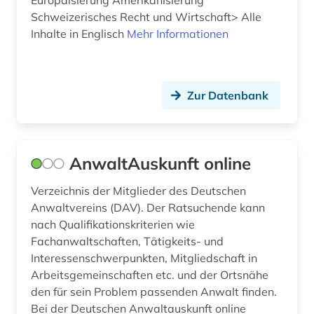
Europäisierung Amerikanisierung
flüchtling (1)
Schweizerisches Recht und Wirtschaft> Alle
flüchtlingshilfe (1)
Inhalte in Englisch
Mehr Informationen
forschungsdatenzentrum (1)
frankeich (1)
Zur Datenbank
frankreich (2)
frau (1)
AnwaltAuskunft online
frauengeschichte (1)
Verzeichnis der Mitglieder des Deutschen
frauenrecht (1)
Anwaltvereins (DAV). Der Ratsuchende kann
nach Qualifikationskriterien wie
freie plattform (1)
Fachanwaltschaften, Tätigkeits- und
Interessenschwerpunkten, Mitgliedschaft in
freiwillige selbstkontrolle (1)
Arbeitsgemeinschaften etc. und der Ortsnähe
den für sein Problem passenden Anwalt finden.
frühe neuzeit (2)
Bei der Deutschen Anwaltauskunft online