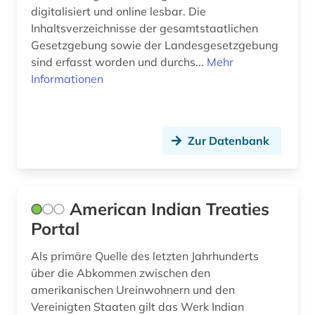
digitalisiert und online lesbar. Die
dänemark (3)
Inhaltsverzeichnisse der gesamtstaatlichen
e-learning (1)
Gesetzgebung sowie der Landesgesetzgebung
sind erfasst worden und durchs...
Mehr
ehe (1)
Informationen
eheschließung (1)
eigentum (1)
Zur Datenbank
einkommensbericht (1)
einwanderung (1)
American Indian Treaties
eisenbahn (1)
Portal
elektronische zeitschrift (5)
Als primäre Quelle des letzten Jahrhunderts
über die Abkommen zwischen den
elektronisches buch (6)
amerikanischen Ureinwohnern und den
engagement (1)
Vereinigten Staaten gilt das Werk Indian