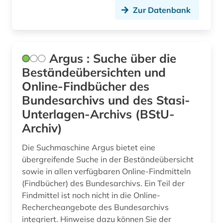
Zur Datenbank
gerichtsurteile (1)
gerichtsverfahren (1)
Argus : Suche über die
geschichte (14)
Beständeübersichten und
geschichte &lt;1674-1913&gt; (1)
Online-Findbücher des
Bundesarchivs und des Stasi-
geschichte 1298-1810 (1)
Unterlagen-Archivs (BStU-
geschichte 1500-1900 (1)
Archiv)
geschichte 1740-1945 (1)
Die Suchmaschine Argus bietet eine
übergreifende Suche in der Beständeübersicht
geschichte 1815-1914 (1)
sowie in allen verfügbaren Online-Findmitteln
geschichte 1817-1980 (1)
(Findbücher) des Bundesarchivs. Ein Teil der
Findmittel ist noch nicht in die Online-
geschichte 1849 - 1923 (1)
Rechercheangebote des Bundesarchivs
integriert. Hinweise dazu können Sie der
geschichte 1918 - 1989 (1)