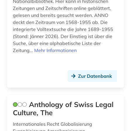
fachinformationsdienst (1)
Nationalbibliothek. Hier kann in historischen
Zeitungen und Zeitschriften online geblättert,
fachkraft (1)
gelesen und bereits gesucht werden. ANNO
deckt den Zeitraum von 1568-1955 ab. Die
fallgruppenpflege (1)
integrierte Volltextsuche die Jahre 1689-1955
(Stand: Jänner 2026). Der Einstieg ist über die
fallpauschale (1)
Suche, über eine alphabetische Liste der
familienunternehmen (1)
Zeitung...
Mehr Informationen
feminismus (1)
festschrift (1)
Zur Datenbank
finnland (1)
firmendaten (1)
Anthology of Swiss Legal
fluch (1)
Culture, The
flurdenkmal (1)
Internationales Recht Globalisierung