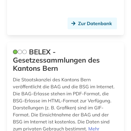
hinduismus (1)
historische persönlichkeit (1)
Zur Datenbank
hochschulrecht (1)
hohenzollern (1)
humanitäres völkerrecht (1)
BELEX -
Gesetzessammlungen des
indien (3)
Kantons Bern
informationsfreiheit (1)
Die Staatskanzlei des Kantons Bern
inschrift (1)
veröffentlicht die BAG und die BSG im Internet.
Die BAG-Erlasse stehen im PDF-Format, die
insolvenz (2)
BSG-Erlasse im HTML-Format zur Verfügung.
Darstellungen (z. B. Grafiken) sind im GIF-
insolvenzgericht (1)
Format. Die Einsichtnahme der BAG und der
BSG im Internet ist kostenlos. Die Daten sind
international labour organization (2)
zum privaten Gebrauch bestimmt.
Mehr