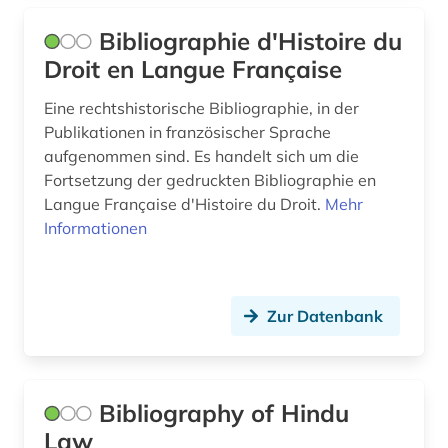
Bibliographie d'Histoire du
katalog (2)
Droit en Langue Française
kataster (1)
Eine rechtshistorische Bibliographie, in der
katastrophe (1)
Publikationen in französischer Sprache
aufgenommen sind. Es handelt sich um die
katastrophenschutz (1)
Fortsetzung der gedruckten Bibliographie en
ki (2)
Langue Française d'Histoire du Droit.
Mehr
Informationen
kirchenrecht (15)
klausurensammlung (1)
Zur Datenbank
kommentar (3)
kongress (1)
kongresse (1)
Bibliography of Hindu
Law
kosovo (1)