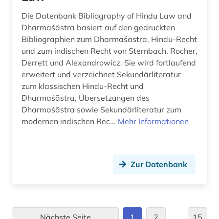
Die Datenbank Bibliography of Hindu Law and
kriegsverbrechen (1)
Dharmaśāstra basiert auf den gedruckten
Bibliographien zum Dharmaśāstra, Hindu-Recht
kriegsverbrecherprozess (1)
und zum indischen Recht von Sternbach, Rocher,
kriminalität (2)
Derrett und Alexandrowicz. Sie wird fortlaufend
erweitert und verzeichnet Sekundärliteratur
kriminalstatistik (1)
zum klassischen Hindu-Recht und
Dharmaśāstra, Übersetzungen des
kriminologie (3)
Dharmaśāstra sowie Sekundärliteratur zum
kronländer (1)
modernen indischen Rec...
Mehr Informationen
kultur (1)
kulturgut (1)
Zur Datenbank
kulturgutschutzgesetz (1)
kulturgüterschutz (1)
Nächste Seite
1
2
…
15