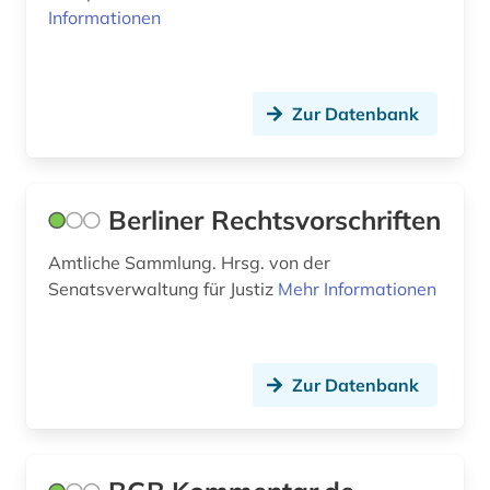
international military tribunal (1)
Informationen
internationale politik (1)
internationale rechtssprechung (1)
Zur Datenbank
internationale und interdisziplinäre
rechtsforschung (1)
internationaler strafgerichtshof (1)
Berliner Rechtsvorschriften
internationales arbeitsrecht (1)
Amtliche Sammlung. Hrsg. von der
Senatsverwaltung für Justiz
Mehr Informationen
internationales beamtenrecht (1)
internationales handelsrecht (1)
Zur Datenbank
internationales privatrecht (1)
internationales recht (3)
internationales strafrecht (1)