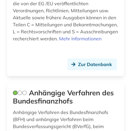
die von der EG /EU veröffentlichten
european case law identifier (1)
Verordnungen, Richtlinien, Mitteilungen usw.
Aktuelle sowie frühere Ausgaben können in den
european university institute (1)
Teilen C = Mitteilungen und Bekanntmachungen,
europäische (1)
L = Rechtsvorschriften und S = Ausschreibungen
recherchiert werden.
Mehr Informationen
europäische kommission (2)
europäische kommission für menschenrechte
(1)
Zur Datenbank
europäische union (32)
europäischer gerichtshof (1)
Anhängige Verfahren des
europäischer gerichtshof für menschenrechte
Bundesfinanzhofs
(2)
Anhängige Verfahren des Bundesfinanzhofs
europäisches gericht (1)
(BFH) und anhängige Verfahren beim
europäisches parlament (2)
Bundesverfassungsgericht (BVerfG), beim