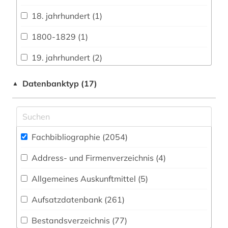
Architektur, Bauingenieur- und
Vermessungswesen (81)
18. jahrhundert (1)
Bibliographien (58)
1800-1829 (1)
Biologie, Biotechnologie (182)
19. jahrhundert (2)
Buch- und Bibliothekswesen,
1980-1989 (1)
Datenbanktyp (17)
▲
Informationswissenschaft (87)
abbildung (1)
Chemie und Pharmazie (128)
abfallwirtschaft (1)
Elektrotechnik, Elektronik, Nachrichtentechnik
(51)
Fachbibliographie (2054
)
abfluss (1)
Energietechnik (60)
Address- und Firmenverzeichnis (4
)
abkürzung (1)
Ethnologie (83)
Allgemeines Auskunftmittel (5
)
abraum (1)
Aufsatzdatenbank (261
)
Gender Studies - Geschlechterforschung (12)
abschlussarbeiten (1)
Geographie (89)
Bestandsverzeichnis (77
)
abwasser (2)