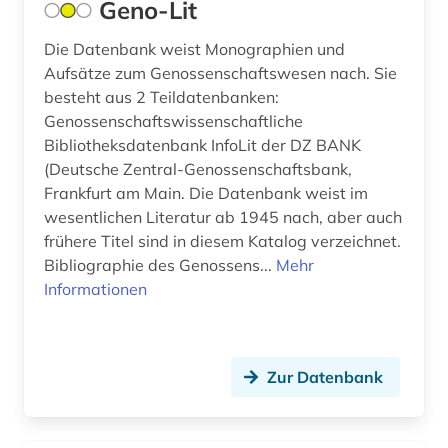
Geno-Lit
basteln (1)
Die Datenbank weist Monographien und
bauen (1)
Aufsätze zum Genossenschaftswesen nach. Sie
bauen im bestand (1)
besteht aus 2 Teildatenbanken:
Genossenschaftswissenschaftliche
bauforschung (2)
Bibliotheksdatenbank InfoLit der DZ BANK
(Deutsche Zentral-Genossenschaftsbank,
bauingenieurwesen (2)
Frankfurt am Main. Die Datenbank weist im
baukonstruktion (2)
wesentlichen Literatur ab 1945 nach, aber auch
frühere Titel sind in diesem Katalog verzeichnet.
baukunst (1)
Bibliographie des Genossens...
Mehr
Informationen
bauphysik (1)
baurecht (6)
Zur Datenbank
bauschaden (2)
baustoff (3)