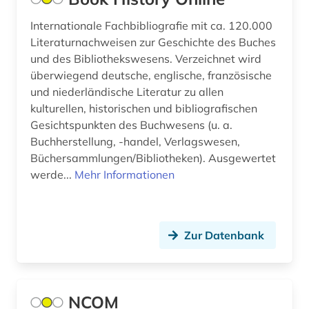
bilddatenbank (2)
Internationale Fachbibliografie mit ca. 120.000
Literaturnachweisen zur Geschichte des Buches
bildnismalerei (1)
und des Bibliothekswesens. Verzeichnet wird
überwiegend deutsche, englische, französische
bildstock (1)
und niederländische Literatur zu allen
bildung (8)
kulturellen, historischen und bibliografischen
Gesichtspunkten des Buchwesens (u. a.
bildung in der sozialarbeit (1)
Buchherstellung, -handel, Verlagswesen,
Büchersammlungen/Bibliotheken). Ausgewertet
bildungsforschung (6)
werde...
Mehr Informationen
bildungsgeschichte (2)
bildungspolitik (1)
Zur Datenbank
bildungstheorie (1)
bildungswesen (1)
NCOM
bio- und geophysik (1)