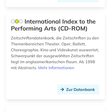
bach (10)
bakteriologie (2)
International Index to the
balkanromanistik (3)
Performing Arts (CD-ROM)
ballett (1)
Zeitschriftendatenbank, die Zeitschriften zu den
balneologie (1)
Themenbereichen Theater, Oper, Ballett,
Choreographie, Kino und Videokunst auswertet;
baltikum (1)
Schwerpunkt der ausgewählten Zeitschriften
liegt im angloamerikanischen Raum. Ab 1998
baltistik (1)
mit Abstracts.
Mehr Informationen
bamberg (1)
bankwesen (2)
Zur Datenbank
barth, karl | theologe; hochschullehrer (1)
baskenland (1)