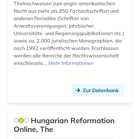
Titelnachweisen zum anglo-amerikanischen
bibliografie 1945-1990 (1)
Recht aus mehr als 850 Fachzeitschriften und
anderen Periodika (Schriften von
bibliografin (3)
Anwaltsvereinigungen, Jahrbücher,
bibliographie (159)
Universitäts- und Regierungspublikationen etc.)
sowie ca. 2.000 juristischen Monographien, die
bibliographie 1470-1960 (1)
nach 1992 veröffentlicht wurden. Erschlossen
werden alle Bereiche der Rechtswissenschaft
bibliographie 1800-2005 (1)
einschliesslic...
Mehr Informationen
bibliographie 1900-2000 (1)
bibliographie 1923-1999 (1)
Zur Datenbank
bibliographie 1964-1999 (1)
bibliographie bis 1900 (1)
Hungarian Reformation
bibliographie mit abstracts und volltexten (1)
Online, The
bibliographische quellen (1)