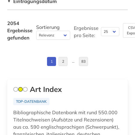
Eintragungsdatum
▼
aluminiumbearbeitung (1)
Bulgarien (8)
aluminiumproduktion (1)
Byzantinisches Reich (4)
2054
Sortierung
american anthropological association (1)
Ergebnisse
CSV
Ergebnisse
Expo
China (2)
pro Seite:
gefunden
american library association (1)
Daenemark (10)
amerika (6)
Deutschland (139)
1
2
…
83
amerika unabhängigkeitskrieg (1)
Deutschland (DDR) (8)
amerikanische literatur (1)
Estland (6)
Art Index
amerikanisches judentum (1)
Europa (61)
amerikanistik (5)
TOP-DATENBANK
Finnland (9)
Bibliographische Datenbank mit rund 550.000
ammoniten (1)
Titelnachweisen (Aufsätze und Rezensionen)
Frankreich (27)
amnesty international (1)
aus ca. 590 englischsprachigen (Schwerpunkt),
GUS (8)
französischen, italienischen, deutschen,