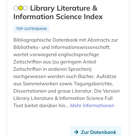
bautechnik (4)
Library Literature &
Information Science Index
bauvertrag (1)
bauwesen (4)
TOP-DATENBANK
Bibliographische Datenbank mit Abstracts zur
bauwirtschaft (2)
Bibliotheks- und Informationswissenschaft;
bayerische staatsbibliothek (1)
wertet vorwiegend englischsprachige
Zeitschriften aus (zu geringem Anteil
bayern (2)
Zeitschriften in anderen Sprachen);
nachgewiesen werden auch Bücher, Aufsätze
bedarfsforschung (1)
aus Sammelwerken sowie Tagungsberichte,
Dissertationen und graue Literatur. Die Version
bedrohte sprache (1)
Library Literature & Information Science Full
beherbergungsgewerbe tourismus
Text bietet darüber hin...
Mehr Informationen
volkswirtschaft tourismus gaststättengewerbe
hotelgewerbe kulturkontakt reisen tourismus (1)
behindertenarbeit (1)
Zur Datenbank