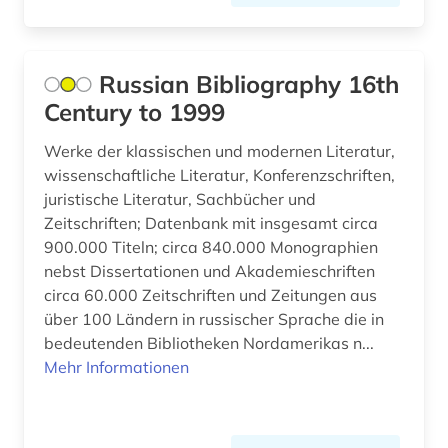
behindertenpädagogik (1)
behinderung (1)
Russian Bibliography 16th
bekämpfung (1)
Century to 1999
belgien (4)
Werke der klassischen und modernen Literatur,
wissenschaftliche Literatur, Konferenzschriften,
belletristik (2)
juristische Literatur, Sachbücher und
benedictus de spinoza (1)
Zeitschriften; Datenbank mit insgesamt circa
900.000 Titeln; circa 840.000 Monographien
benedikt (1)
nebst Dissertationen und Akademieschriften
circa 60.000 Zeitschriften und Zeitungen aus
benelux (1)
über 100 Ländern in russischer Sprache die in
benin (1)
bedeutenden Bibliotheken Nordamerikas n...
Mehr Informationen
beobachtungsstudie (1)
bergbau (8)