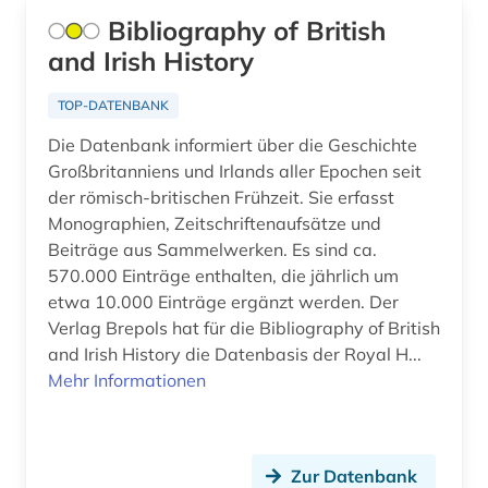
autograph (2)
Bibliography of British
automatic engineering information (1)
and Irish History
automatische sprachanalyse (1)
TOP-DATENBANK
automatische sprachproduktion (1)
Die Datenbank informiert über die Geschichte
Großbritanniens und Irlands aller Epochen seit
automobiltechnik (1)
der römisch-britischen Frühzeit. Sie erfasst
Monographien, Zeitschriftenaufsätze und
autor (3)
Beiträge aus Sammelwerken. Es sind ca.
autorin (1)
570.000 Einträge enthalten, die jährlich um
etwa 10.000 Einträge ergänzt werden. Der
außenpolitik (7)
Verlag Brepols hat für die Bibliography of British
and Irish History die Datenbasis der Royal H...
außenwirtschaft (1)
Mehr Informationen
außerkanoische traktate (1)
ayurveda (1)
Zur Datenbank