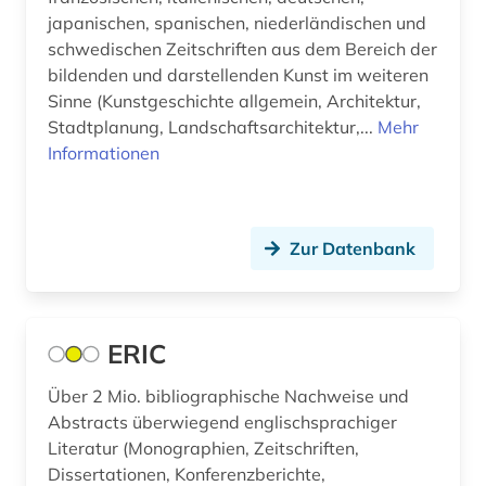
amtsdrucksache (2)
japanischen, spanischen, niederländischen und
Griechenland (Altertum) (4)
schwedischen Zeitschriften aus dem Bereich der
analytik (1)
bildenden und darstellenden Kunst im weiteren
Großbritannien (23)
Sinne (Kunstgeschichte allgemein, Architektur,
analytische chemie (2)
Stadtplanung, Landschaftsarchitektur,...
Mehr
Hamburg (1)
anarchismus (1)
Informationen
Hessen (5)
anarchist (1)
Irland (8)
angelsachsen (2)
Zur Datenbank
Island (2)
angelsächsische texte (2)
Israel (10)
angewandte chemie (1)
ERIC
Italien (27)
angewandte informatik (1)
Japan (5)
Über 2 Mio. bibliographische Nachweise und
angewandte mikrobiologie (1)
Abstracts überwiegend englischsprachiger
Jugoslawien (7)
Literatur (Monographien, Zeitschriften,
angewandte technologien (1)
Dissertationen, Konferenzberichte,
Kanada (21)