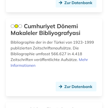
Zur Datenbank
aufgabensammlung (1)
aufklärung (4)
Cumhuriyet Dönemi
aufsatz (3)
Makaleler Bibliyografyasi
augenzeuge (2)
Bibliographie der in der Türkei von 1923-1999
publizierten Zeitschriftenaufsätze. Die
august von (1)
Bibliographie umfasst 566.627 in 4.418
augustinus (1)
Zeitschriften veröffentlichte Aufsätze.
Mehr
Informationen
auktionskatalog (2)
auktionspreis (1)
Zur Datenbank
aurelius (1)
aurelius augustinus (2)