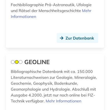
Osteuropa (18)
Fachbibliographie Prä-Astronautik, Ufologie
antisemitismusforschung (1)
und Rätsel der Menschheitsgeschichte
Mehr
Ostmitteleuropa (8)
anwendungssoftware (1)
Informationen
Palaestina (2)
anästhesie (1)
Polen (11)
apologetik (1)
Zur Datenbank
Portugal (7)
aquakultur (10)
Rheinland-Pfalz (4)
aquarell (1)
GEOLINE
Roemisches Reich (8)
arabisch (6)
Bibliographische Datenbank mit ca. 150.000
Rumänien (6)
arabische schrift (1)
Literaturnachweisen zur Geologie, Mineralogie,
Russland, Sowjetunion (19)
Geochemie, Geophysik, Bodenkunde,
arabische staaten (1)
Geomorphologie und Hydrologie. Abschluß mit
Saarland (2)
Ausgabe 4.2000, jetzt nur noch online bei FIZ-
arabischer frühling (1)
Technik verfügbar.
Mehr Informationen
Sachsen (2)
arabistik (2)