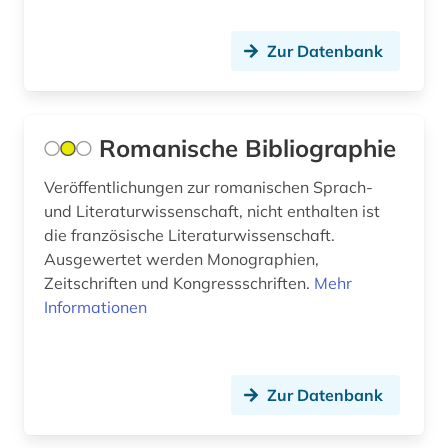
Sachsen-Anhalt (2)
arbeit (4)
Schleswig-Holstein (4)
Zur Datenbank
arbeiterbewegung (1)
Schweden (53)
arbeitnehmervertretung (1)
Schweiz (25)
Romanische Bibliographie
arbeitsbedingungen und -politik (1)
Serbien (7)
Veröffentlichungen zur romanischen Sprach-
arbeitsfeld (1)
und Literaturwissenschaft, nicht enthalten ist
Skandinavien (5)
arbeitsgestaltung (1)
die französische Literaturwissenschaft.
Slowakei (10)
Ausgewertet werden Monographien,
arbeitslosigkeit (1)
Zeitschriften und Kongressschriften.
Mehr
Slowenien (6)
Informationen
arbeitsmarkt (2)
Spanien (16)
arbeitsmarktforschung (2)
Suedamerika (12)
arbeitsmarktpolitik (1)
Zur Datenbank
Suedasien (5)
arbeitsmedizin (2)