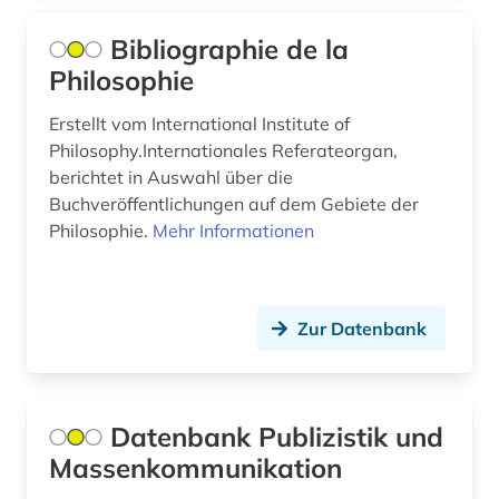
Suedostasien (3)
arbeitsplanung (1)
Bibliographie de la
Suedosteuropa (7)
Philosophie
arbeitsrecht (4)
Thueringen (5)
arbeitsschutz (4)
Erstellt vom International Institute of
Tschechische Republik (20)
Philosophy.Internationales Referateorgan,
arbeitssicherheit (2)
berichtet in Auswahl über die
Tuerkei (6)
Buchveröffentlichungen auf dem Gebiete der
arbeitstherapie (1)
Philosophie.
Mehr Informationen
USA (46)
architekt (1)
Ukraine (7)
architektur (29)
Zur Datenbank
Ungarn (9)
architekturgeschichte (2)
Vatikanstadt (1)
architekturzeitschrift (1)
Datenbank Publizistik und
archiv (5)
Massenkommunikation
archival documents (1)