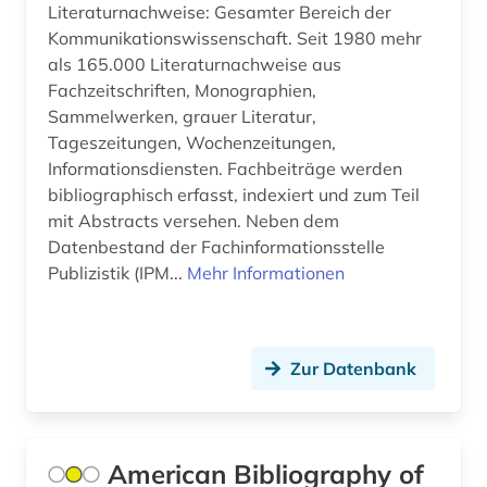
Literaturnachweise: Gesamter Bereich der
archivalien (2)
Kommunikationswissenschaft. Seit 1980 mehr
als 165.000 Literaturnachweise aus
archivkunde (2)
Fachzeitschriften, Monographien,
Sammelwerken, grauer Literatur,
archivprojekte (1)
Tageszeitungen, Wochenzeitungen,
archivwesen (1)
Informationsdiensten. Fachbeiträge werden
bibliographisch erfasst, indexiert und zum Teil
archäologie (30)
mit Abstracts versehen. Neben dem
Datenbestand der Fachinformationsstelle
arealtypologie (1)
Publizistik (IPM...
Mehr Informationen
argumentation (1)
aristoteles (1)
Zur Datenbank
aristoteles | philosoph; lehrer (1)
arktis (7)
American Bibliography of
armenien (3)