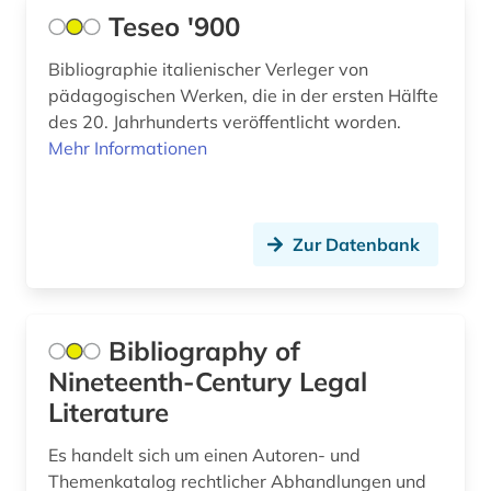
berufsforschung (2)
Teseo '900
beschränkung (1)
Bibliographie italienischer Verleger von
pädagogischen Werken, die in der ersten Hälfte
beschäftigung (1)
des 20. Jahrhunderts veröffentlicht worden.
Mehr Informationen
beschäftigungstherapie (1)
bestandserhaltung (1)
bestandsverzeichnis (1)
Zur Datenbank
betreuungsrecht (1)
betrieb (1)
Bibliography of
Nineteenth-Century Legal
betriebsführung (3)
Literature
betriebsorganisation (2)
Es handelt sich um einen Autoren- und
betriebswirtschaft (4)
Themenkatalog rechtlicher Abhandlungen und