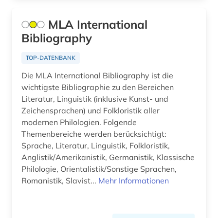
assisi (1)
MLA International
Bibliography
astronomie (4)
astrophysik (3)
TOP-DATENBANK
Die MLA International Bibliography ist die
atlas (1)
wichtigste Bibliographie zu den Bereichen
atomphysik (1)
Literatur, Linguistik (inklusive Kunst- und
Zeichensprachen) und Folkloristik aller
audio recordings (1)
modernen Philologien. Folgende
Themenbereiche werden berücksichtigt:
audiotechnik (1)
Sprache, Literatur, Linguistik, Folkloristik,
audiovisuelle medien (1)
Anglistik/Amerikanistik, Germanistik, Klassische
Philologie, Orientalistik/Sonstige Sprachen,
audiovisuelles medium (1)
Romanistik, Slavist...
Mehr Informationen
aufbereitung (1)
aufführungsmaterial (4)