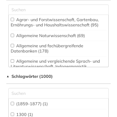
Agrar- und Forstwissenschaft, Gartenbau,
Ernährungs- und Haushaltswissenschaft (95)
Allgemeine Naturwissenschaft (69)
Allgemeine und fachübergreifende
Datenbanken (178)
Allgemeine und vergleichende Sprach- und
Literaturwissenschaft. Indogermanistik.
Außereuropäische Sprachen und Literaturen
Schlagwörter (1000)
▲
(124)
Amtliche Veröffentlichungen (7)
Anglistik. Amerikanistik (93)
(1859-1877) (1)
Archäologie (76)
1300 (1)