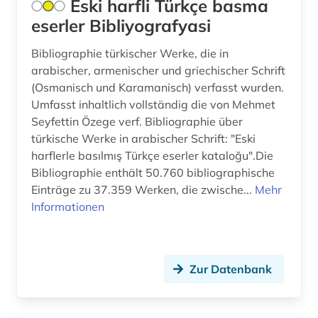
ausbildung (1)
Eski harfli Türkçe basma
eserler Bibliyografyasi
ausländer (1)
Bibliographie türkischer Werke, die in
ausländisches recht (1)
arabischer, armenischer und griechischer Schrift
(Osmanisch und Karamanisch) verfasst wurden.
ausrüstung (1)
Umfasst inhaltlich vollständig die von Mehmet
ausschreibung (1)
Seyfettin Özege verf. Bibliographie über
türkische Werke in arabischer Schrift: "Eski
ausstellung (2)
harflerle basılmış Türkçe eserler kataloğu".Die
Bibliographie enthält 50.760 bibliographische
ausstellungskatalog (1)
Einträge zu 37.359 Werken, die zwische...
Mehr
australien (7)
Informationen
auswanderung (1)
autobiografie (2)
Zur Datenbank
autobiographie (1)