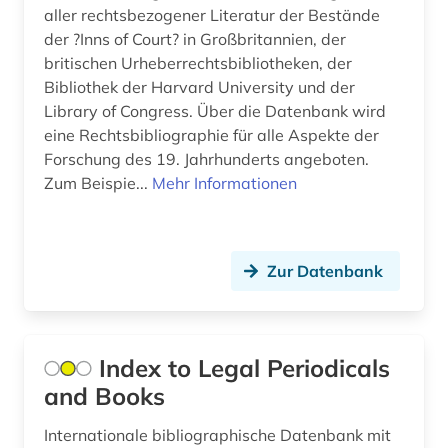
aller rechtsbezogener Literatur der Bestände
betriebswirtschaftslehre (14)
der ?Inns of Court? in Großbritannien, der
bewegungswissenschaft (1)
britischen Urheberrechtsbibliotheken, der
Bibliothek der Harvard University und der
bibel (6)
Library of Congress. Über die Datenbank wird
eine Rechtsbibliographie für alle Aspekte der
bibel. deuteronomium (1)
Forschung des 19. Jahrhunderts angeboten.
Zum Beispie...
Mehr Informationen
bibelausgabe (1)
bibelhandschrift (1)
bibelkommentar (1)
Zur Datenbank
bibelwissenschaft (4)
bibliografie (327)
Index to Legal Periodicals
bibliografie 1907-2005 (1)
and Books
bibliografie 1945 (1)
Internationale bibliographische Datenbank mit