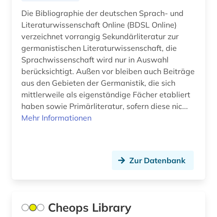
Moldawien (6)
anthropogeographie (1)
Die Bibliographie der deutschen Sprach- und
Monaco (1)
Literaturwissenschaft Online (BDSL Online)
anthropologie (11)
verzeichnet vorrangig Sekundärliteratur zur
Montenegro (8)
germanistischen Literaturwissenschaft, die
anthropologische linguistik (1)
Sprachwissenschaft wird nur in Auswahl
Niederlande (12)
anthroposophie (1)
berücksichtigt. Außen vor bleiben auch Beiträge
Niedersachsen (4)
aus den Gebieten der Germanistik, die sich
anthroposophische medizin (1)
mittlerweile als eigenständige Fächer etabliert
Nordamerika (6)
haben sowie Primärliteratur, sofern diese nic...
anthropozän (1)
Mehr Informationen
Nordrhein-Westfalen (5)
antijüdische propaganda (1)
Norwegen (29)
antike (6)
Oesterreich (30)
Zur Datenbank
antike religionen (1)
Osmanisches Reich (5)
antiquariat (2)
Ostasien (3)
Cheops Library
antisemitismus (1)