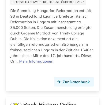
DEUTSCHLANDWEIT FREI, DFG-GEFÖRDERTE LIZENZ
bibliographische zeitschrift (1)
Die Sammlung Hungarian Reformation enthält
bibliograpie (1)
98 in Deutschland kaum verbreitete Titel zur
Reformation in Ungarn mit insgesamt ca.
bibliometrie (2)
35.000 Seiten. Die Zusammenstellung erfolgte
durch Graeme Murdock von Trinity College
bibliothek (8)
Dublin. Die Kollektion dokumentiert die
vielfältigen reformatorischen Strömungen im
bibliotheksgeschichte (1)
frühneuzeitlichen Ungarn in der Zeit der 1540er
bibliotheksgeschichte (1)
Jahre bis zur Mitte des 17. Jahrhunderts. Diese
Ori...
Mehr Informationen
bibliothekskataloge (1)
bibliotheksrecht (1)
Zur Datenbank
bibliothekswesen (6)
bibliothekswissenschaft (7)
biblische archäologie (1)
Book History Online