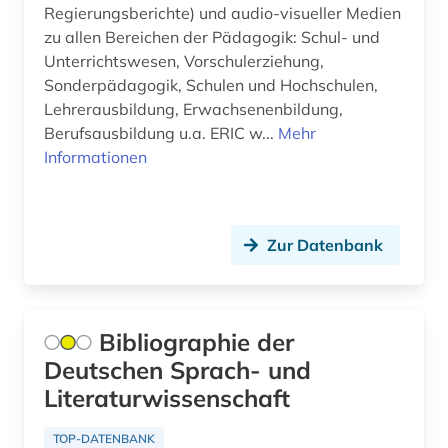
Regierungsberichte) und audio-visueller Medien
angewandte wissenschaft (1)
zu allen Bereichen der Pädagogik: Schul- und
Korea (2)
angewandte wissenschaften (1)
Unterrichtswesen, Vorschulerziehung,
Kroatien (8)
Sonderpädagogik, Schulen und Hochschulen,
anglistik (11)
Lehrerausbildung, Erwachsenenbildung,
Lettland (6)
Berufsausbildung u.a. ERIC w...
Mehr
angloamerikanische literatur (1)
Informationen
Liechtenstein (2)
angloamerikanischer kulturraum (2)
Litauen (7)
anlagenbau (3)
Luxemburg (2)
Zur Datenbank
anleitung (1)
Makedonien (7)
anorganische chemie (1)
Malta (1)
Bibliographie der
antarktika (2)
Deutschen Sprach- und
Mecklenburg-Vorpommern (4)
antarktis (5)
Literaturwissenschaft
Mittelamerika (7)
anthologie (9)
TOP-DATENBANK