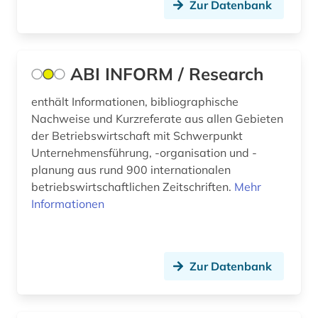
Zur Datenbank
bergbaunachfolgelandschaft (1)
bergwerk (1)
berlin (4)
ABI INFORM / Research
berliner klassik (1)
enthält Informationen, bibliographische
Nachweise und Kurzreferate aus allen Gebieten
berliner nationaltheater (1)
der Betriebswirtschaft mit Schwerpunkt
Unternehmensführung, -organisation und -
bern (1)
planung aus rund 900 internationalen
beruf (1)
betriebswirtschaftlichen Zeitschriften.
Mehr
Informationen
berufe im gesundheitswesen (1)
berufliche arbeit (1)
Zur Datenbank
berufliche fragen der sozialarbeit (1)
berufsausbildung (1)