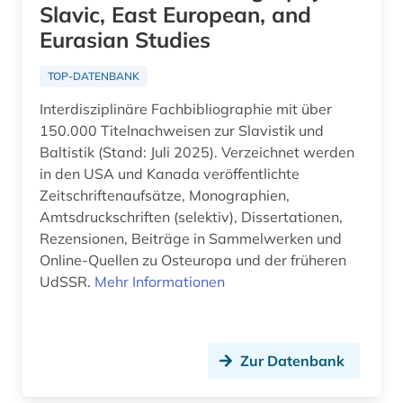
Slavic, East European, and
art (1)
Eurasian Studies
artefakte (1)
TOP-DATENBANK
artenreichtum (1)
Interdisziplinäre Fachbibliographie mit über
150.000 Titelnachweisen zur Slavistik und
arthur (2)
Baltistik (Stand: Juli 2025). Verzeichnet werden
in den USA und Kanada veröffentlichte
artik (1)
Zeitschriftenaufsätze, Monographien,
artusepik (1)
Amtsdruckschriften (selektiv), Dissertationen,
Rezensionen, Beiträge in Sammelwerken und
arzneimittel (4)
Online-Quellen zu Osteuropa und der früheren
UdSSR.
Mehr Informationen
arzneimittelrezeptor (1)
arzneistoffe (1)
asien (5)
Zur Datenbank
asienwissenschaften (4)