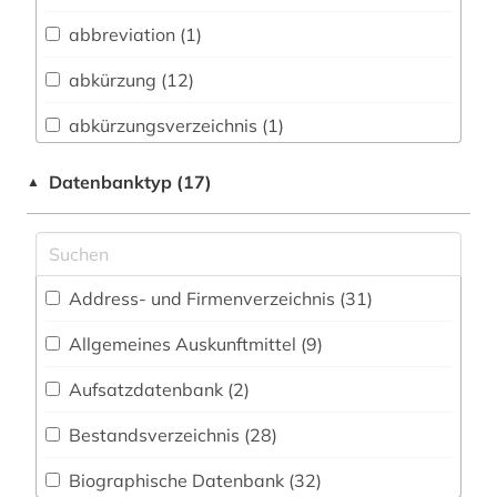
Vermessungswesen (7)
abbreviation (1)
Bibliographien (2)
abkürzung (12)
Biologie, Biotechnologie (7)
abkürzungsverzeichnis (1)
Buch- und Bibliothekswesen,
Informationswissenschaft (14)
accum (1)
Datenbanktyp (17)
▲
Chemie und Pharmazie (9)
adel (2)
Elektrotechnik, Elektronik, Nachrichtentechnik
adressbuch (2)
(0)
Address- und Firmenverzeichnis (31
)
adresse (1)
Energietechnik (0)
Allgemeines Auskunftmittel (9
)
adressverzeichnis (2)
Ethnologie (1)
Aufsatzdatenbank (2
)
adreßbuch (3)
Gender Studies - Geschlechterforschung (0)
Bestandsverzeichnis (28
)
afrika (1)
Geographie (5)
Biographische Datenbank (32
)
akronym (5)