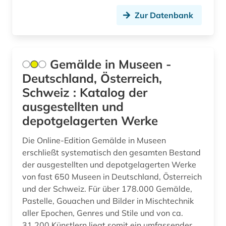
frankreich (3)
Zur Datenbank
französisches sprachgebiet (1)
fremdsprache (1)
Gemälde in Museen -
friedhof (4)
Deutschland, Österreich,
Schweiz : Katalog der
förderung (2)
ausgestellten und
förderungsprogramm (1)
depotgelagerten Werke
galerie (1)
Die Online-Edition Gemälde in Museen
erschließt systematisch den gesamten Bestand
gartenbau (1)
der ausgestellten und depotgelagerten Werke
gattung (1)
von fast 650 Museen in Deutschland, Österreich
und der Schweiz. Für über 178.000 Gemälde,
gauß, carl friedrich | mathematiker; geodät;
Pastelle, Gouachen und Bilder in Mischtechnik
astronom; physiker (1)
aller Epochen, Genres und Stile und von ca.
gedenkstätte (1)
31.200 Künstlern liegt somit ein umfassender,