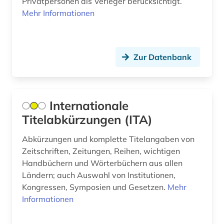
geschäftstätigkeit (1)
Privatpersonen als Verleger berücksichtigt.
Mehr Informationen
gestaltung (1)
glossar (1)
Zur Datenbank
goethe (1)
goethezeit (1)
Internationale
golzwarden (1)
Titelabkürzungen (ITA)
grab (4)
Abkürzungen und komplette Titelangaben von
grammatik (1)
Zeitschriften, Zeitungen, Reihen, wichtigen
Handbüchern und Wörterbüchern aus allen
griechisch (2)
Ländern; auch Auswahl von Institutionen,
grossbetrieb (2)
Kongressen, Symposien und Gesetzen.
Mehr
Informationen
großbritannien (2)