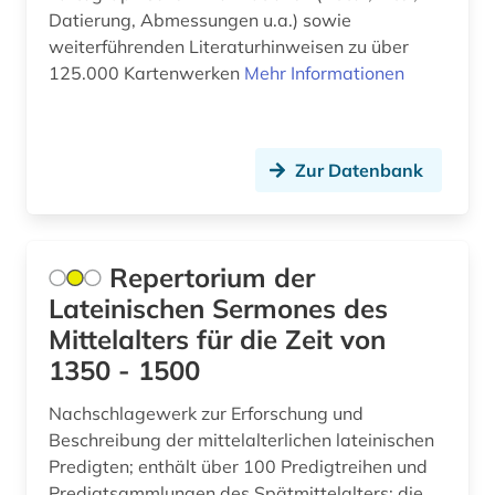
Datierung, Abmessungen u.a.) sowie
dissertation (1)
weiterführenden Literaturhinweisen zu über
125.000 Kartenwerken
Mehr Informationen
doetichum (1)
druckgraphik (1)
dvd-video (1)
Zur Datenbank
e-learning (1)
eberhard (1)
Repertorium der
einwanderer (2)
Lateinischen Sermones des
Mittelalters für die Zeit von
einwanderung (1)
1350 - 1500
elektronische medien (1)
Nachschlagewerk zur Erforschung und
elektronische zeitschrift (1)
Beschreibung der mittelalterlichen lateinischen
Predigten; enthält über 100 Predigtreihen und
elektronisches buch (1)
Predigtsammlungen des Spätmittelalters; die