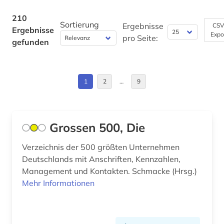
brief (4)
Niedersachsen (15)
210
Sortierung
Ergebnisse
CSV
Ergebnisse
buchhandel (10)
Expo
Nordrhein-Westfalen (1)
pro Seite:
gefunden
bundesinnung der bestatter (1)
Oesterreich (16)
bundesrecht (1)
Osteuropa (1)
1
2
…
9
burgenland (1)
Rumänien (1)
bürgerliches wappen (1)
Russland, Sowjetunion (4)
Grossen 500, Die
cd-rom (19)
Schweiz (12)
Verzeichnis der 500 größten Unternehmen
chemie (2)
Deutschlands mit Anschriften, Kennzahlen,
USA (3)
Management und Kontakten. Schmacke (Hrsg.)
chronikhandschrift (1)
Mehr Informationen
computerspiel (2)
cross border cooperation (1)