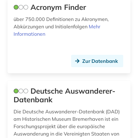
musikalien (2)
Acronym Finder
musiktonträger (2)
über 750.000 Definitionen zu Akronymen,
Abkürzungen und Initialenfolgen
Mehr
musikzeitschrift (1)
Informationen
münze (1)
nachschlagewerk (1)
Zur Datenbank
nationalflagge (1)
naturwissenschaft (1)
Deutsche Auswanderer-
neuenhuntorf (1)
Datenbank
niederlande (1)
Die Deutsche Auswanderer-Datenbank (DAD)
niedersachsen (1)
am Historischen Museum Bremerhaven ist ein
Forschungsprojekt über die europäische
niederösterreich (1)
Auswanderung in die Vereinigten Staaten von