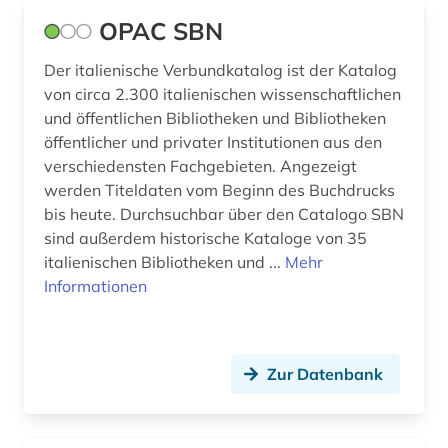
medizin (1)
OPAC SBN
menschenrechtsorganisation (1)
Der italienische Verbundkatalog ist der Katalog
menschenrechtspolitik (1)
von circa 2.300 italienischen wissenschaftlichen
und öffentlichen Bibliotheken und Bibliotheken
mikrofilm (1)
öffentlicher und privater Institutionen aus den
verschiedensten Fachgebieten. Angezeigt
mikroform (2)
werden Titeldaten vom Beginn des Buchdrucks
mikroverfilmung (2)
bis heute. Durchsuchbar über den Catalogo SBN
sind außerdem historische Kataloge von 35
mittelalter (1)
italienischen Bibliotheken und ...
Mehr
Informationen
mittellatein (1)
moldawien (1)
museum (4)
Zur Datenbank
musik (3)