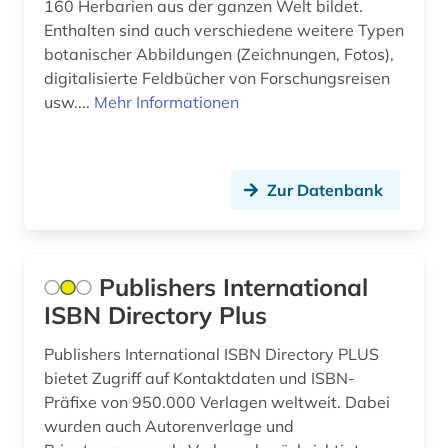
160 Herbarien aus der ganzen Welt bildet.
Enthalten sind auch verschiedene weitere Typen
geschichte 1820-1939 (1)
botanischer Abbildungen (Zeichnungen, Fotos),
digitalisierte Feldbücher von Forschungsreisen
geschichte 1830-1945 (1)
usw....
Mehr Informationen
geschichte 1892-1957 (1)
geschichte 1895-1998 (1)
Zur Datenbank
geschichte 1917 - 1928 (1)
geschichte 1938-1945 (1)
Publishers International
geschichte 500 - 1250 (1)
ISBN Directory Plus
geschichte 500-1500 (2)
Publishers International ISBN Directory PLUS
geschichte 500-1600 (1)
bietet Zugriff auf Kontaktdaten und ISBN-
Präfixe von 950.000 Verlagen weltweit. Dabei
geschichte <1500 - 1800> (1)
wurden auch Autorenverlage und