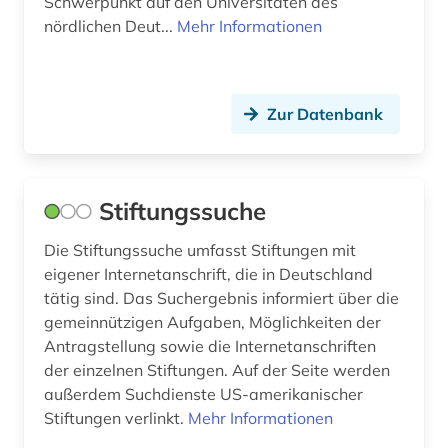
Schwerpunkt auf den Universitäten des
nördlichen Deut...
Mehr Informationen
klein- und mittelbetrieb (1)
klinisches experiment (5)
Zur Datenbank
komintern (1)
kominternarchiv (1)
komposition (musik) (1)
Stiftungssuche
konstrukteur (1)
Die Stiftungssuche umfasst Stiftungen mit
eigener Internetanschrift, die in Deutschland
kulturanthropologie (1)
tätig sind. Das Suchergebnis informiert über die
gemeinnützigen Aufgaben, Möglichkeiten der
kulturelle einrichtung (1)
Antragstellung sowie die Internetanschriften
kulturverband (1)
der einzelnen Stiftungen. Auf der Seite werden
außerdem Suchdienste US-amerikanischer
kulturvergleich (1)
Stiftungen verlinkt.
Mehr Informationen
kulturwissenschaften (1)