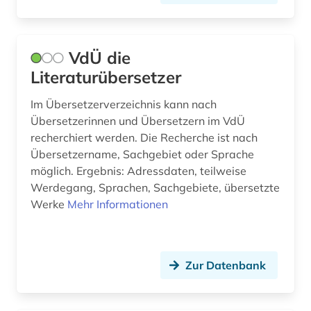
liber civitatis (1)
lied (1)
VdÜ die
lieferbare werke (1)
Literaturübersetzer
lieferbares buch (2)
Im Übersetzerverzeichnis kann nach
literatur (2)
Übersetzerinnen und Übersetzern im VdÜ
recherchiert werden. Die Recherche ist nach
mak-wert (3)
Übersetzername, Sachgebiet oder Sprache
möglich. Ergebnis: Adressdaten, teilweise
makrofossil (1)
Werdegang, Sprachen, Sachgebiete, übersetzte
malerei (2)
Werke
Mehr Informationen
marktübersicht (3)
massive open online course (1)
Zur Datenbank
matrikel (1)