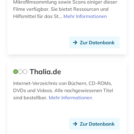
Mikrofilmsammlung sowie Scans einiger dieser
inkunabel (1)
Filme verfügbar. Sie bietet Ressourcen und
installation <kunst> (1)
Hilfsmittel für das St...
Mehr Informationen
instrument für heranführungshilfe (1)
inszenierte photographie (1)
Zur Datenbank
internationale beziehungen (1)
internationale organisation (1)
Thalia.de
internet (3)
Internet-Verzeichnis von Büchern, CD-ROMs,
interreg (1)
DVDs und Videos. Alle nachgewiesenen Titel
sind bestellbar.
Mehr Informationen
isbn (2)
italien (4)
Zur Datenbank
jade <wesermarsch> (1)