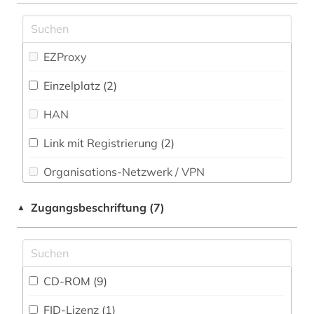
Osteuropa-Studien (0)
baustoff (2)
Pädagogik (2)
EZProxy
bautechnik (3)
Parlamentsschriften (1)
bauteil (1)
Einzelplatz (2)
Philosophie (1)
HAN
bauweise (1)
Physik (1)
bauwesen (1)
Link mit Registrierung (2)
Politologie (7)
Organisations-Netzwerk / VPN
bayern (3)
Psychologie (1)
Shibboleth
behörde (1)
Zugangsbeschriftung (7)
▲
Rechtswissenschaft (10)
belgien (1)
Zugriff vor Ort (1)
Romanistik (5)
berlin deutsches institut für menschenrechte
(1)
Slavistik (1)
CD-ROM (9)
berne <wesermarsch> (1)
Soziologie (3)
FID-Lizenz (1)