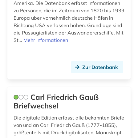
Amerika. Die Datenbank erfasst Informationen
norm (1)
zu Personen, die im Zeitraum von 1820 bis 1939
online-publikation (2)
Europa über vornehmlich deutsche Häfen in
Richtung USA verlassen haben. Grundlage sind
orgel (1)
die Passagierlisten der Auswandererschiffe. Mit
St...
Mehr Informationen
ortsverzeichnis (1)
ostrakon (1)
papyrus (2)
Zur Datenbank
patente (1)
person (1)
Carl Friedrich Gauß
Briefwechsel
pflanzen (3)
pharmazie (8)
Die digitale Edition erfasst alle bekannten Briefe
von und an Carl Friedrich Gauß (1777-1855),
photographie (1)
größtenteils mit Druckdigitalisaten, Manuskript-