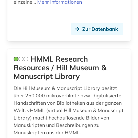
einzelne...
Mehr Informationen
herzogin anna amalia bibliothek (1)
hessen (1)
historische persönlichkeit (1)
Zur Datenbank
historischer garten (2)
historischer park (1)
HMML Research
hochschulschrift (1)
Resources / Hill Museum &
Manuscript Library
humanismus (1)
Die Hill Museum & Manuscript Library besitzt
höfling (1)
über 250.000 mikroverfilmte bzw. digitalisierte
Handschriften von Bibliotheken aus der ganzen
immobilien (1)
Welt. vHMML (virtual Hill Museum & Manuscript
immobilienwirtschaft (1)
Library) macht hochauflösende Bilder von
Manuskripten und Beschreibungen zu
incipit (1)
Manuskripten aus der HMML-