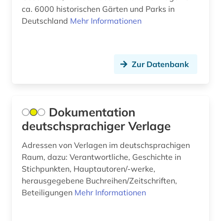
film (3)
ca. 6000 historischen Gärten und Parks in
Deutschland
Mehr Informationen
finanzinformation (1)
firma (1)
Zur Datenbank
flagge (1)
flora (2)
foraminiferen (1)
Dokumentation
deutschsprachiger Verlage
forschung (1)
Adressen von Verlagen im deutschsprachigen
forschungseinrichtung (2)
Raum, dazu: Verantwortliche, Geschichte in
forschungsförderung (1)
Stichpunkten, Hauptautoren/-werke,
herausgegebene Buchreihen/Zeitschriften,
forschungsprojekt (1)
Beteiligungen
Mehr Informationen
forum menschenrechte (1)