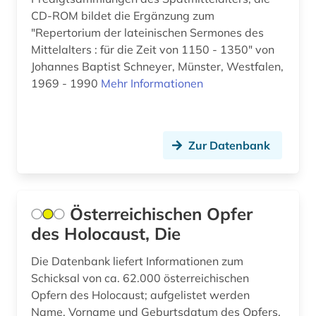
CD-ROM bildet die Ergänzung zum
elsfleth (1)
"Repertorium der lateinischen Sermones des
Mittelalters : für die Zeit von 1150 - 1350" von
en-norm (1)
Johannes Baptist Schneyer, Münster, Westfalen,
en-vornorm (1)
1969 - 1990
Mehr Informationen
englischsprachige literatur (1)
enzyklopädie (1)
Zur Datenbank
erschließung (2)
europa (7)
Österreichischen Opfer
european neighbourhood instrument (1)
des Holocaust, Die
europäer (2)
Die Datenbank liefert Informationen zum
Schicksal von ca. 62.000 österreichischen
europäische technische bewertung (eta) (1)
Opfern des Holocaust; aufgelistet werden
europäische technische zulassung (eta) (1)
Name, Vorname und Geburtsdatum des Opfers,