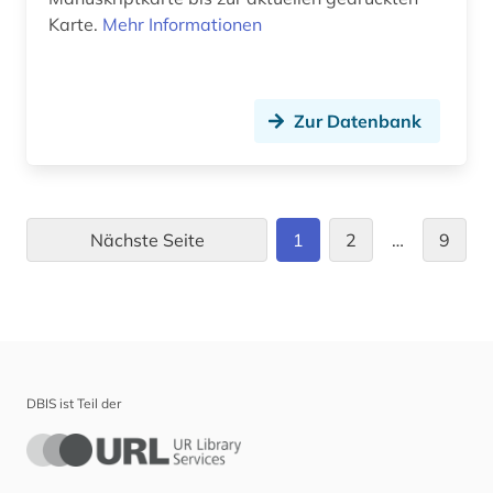
psychotherapeut (1)
Karte.
Mehr Informationen
publikumszeitschrift (1)
quelle (4)
Zur Datenbank
rashe tevot (1)
rastede (1)
Nächste Seite
1
2
…
9
recht (1)
rechtssprache (1)
rechtswissenschaft (2)
renaissance (2)
DBIS ist Teil der
rodenkirchen (1)
rom (1)