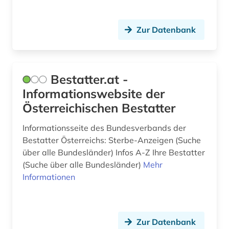
kunst (5)
Zur Datenbank
kunstauktion (1)
kupferstich (1)
Bestatter.at -
kursangebot (1)
Informationswebsite der
künstler (1)
Österreichischen Bestatter
landeskunde (1)
Informationsseite des Bundesverbands der
Bestatter Österreichs: Sterbe-Anzeigen (Suche
landschaftsarchitektur (1)
über alle Bundesländer) Infos A-Z Ihre Bestatter
(Suche über alle Bundesländer)
Mehr
latein (3)
Informationen
leihmaterial (1)
lexikon (1)
Zur Datenbank