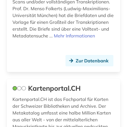
Scans und/oder vollständigen Transkriptionen.
piktogramm (1)
Prof. Dr. Menso Folkerts (Ludwig-Maximilians-
Universität München) hat die Briefdaten und die
poalei zion (1)
Vorlage für einen Großteil der Transkriptionen
polizeirecht (1)
erstellt. Die Briefe sind über eine Volltext- und
Metadatensuche ...
Mehr Informationen
porzellan (1)
postleitzahl (1)
Zur Datenbank
predigt (1)
preis (2)
preußen (1)
Kartenportal.CH
privatbibliothek (1)
Kartenportal.CH ist das Fachportal für Karten
der Schweizer Bibliotheken und Archive. Der
prüfzeugnis (1)
Metakatalog umfasst eine halbe Million Karten
aus aller Welt - von der mittelalterlichen
psychologe (1)
Manuskriptkarte bis zur aktuellen gedruckten