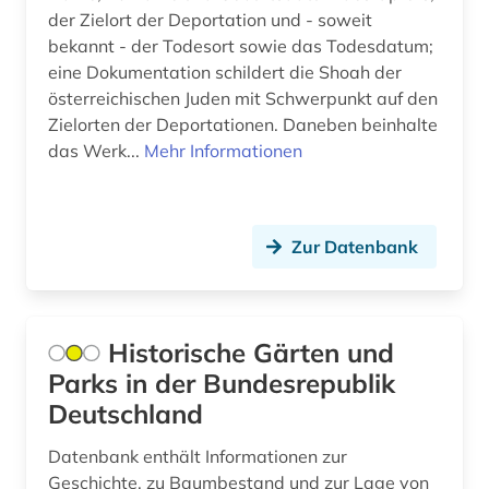
der Zielort der Deportation und - soweit
europäische union (2)
bekannt - der Todesort sowie das Todesdatum;
eine Dokumentation schildert die Shoah der
evangelisch-lutherische kirche in bayern (1)
österreichischen Juden mit Schwerpunkt auf den
evangelisch-lutherische landeskirche
Zielorten der Deportationen. Daneben beinhalte
mecklenburgs (1)
das Werk...
Mehr Informationen
evangelische kirche (1)
evangelische kirche in hessen und nassau (1)
Zur Datenbank
evangelische kirche von westfalen (1)
familie (19)
Historische Gärten und
familienwappen (1)
Parks in der Bundesrepublik
Deutschland
fedderwarden (1)
Datenbank enthält Informationen zur
fid biodiversitätsforschung (1)
Geschichte, zu Baumbestand und zur Lage von