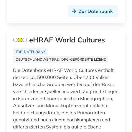
großenkneten (1)
Zur Datenbank
gruß (1)
habsburger (1)
hammelwarden (1)
eHRAF World Cultures
handschrift (7)
TOP-DATENBANK
DEUTSCHLANDWEIT FREI, DFG-GEFÖRDERTE LIZENZ
hebraistik (1)
Die Datenbank eHRAF World Cultures enthält
heiliges römisches reich. reichshofrat (1)
derzeit ca. 500.000 Seiten. Über 200 Völker
bzw. ethnische Gruppen werden auf der Basis
heim (1)
verschiedener Quellen indiziert. Zugrunde liegen
heimunterbringung (1)
in Form von ethnographischen Monographien,
Aufsätzen und Manuskripten veröffentlichte
heraldik (1)
Feldforschungsdaten, die als Primärdaten
genutzt und nach einem hochkomplexen und
herbarium (3)
differenzierten System bis auf die Ebene