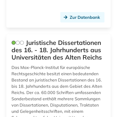
katalog (7)
Zur Datenbank
katholische kirche (1)
kennzahlen (1)
keramik (1)
Juristische Dissertationen
des 16. - 18. Jahrhunderts aus
kinderliteratur (1)
Universitäten des Alten Reichs
kirche (1)
Das Max-Planck-Institut für europäische
kirchliche einrichtung (1)
Rechtsgeschichte besitzt einen bedeutenden
Bestand an juristischen Dissertationen des 16.
kirchliche stiftung (1)
bis 18. Jahrhunderts aus dem Gebiet des Alten
Reichs. Der ca. 60.000 Schriften umfassenden
kitsurim (1)
Sonderbestand enthält mehrere Sammlungen
von Dissertationen, Disputationen, Traktaten
kizurim (1)
und Gelegenheitsschriften, mit einem
klassifikation (1)