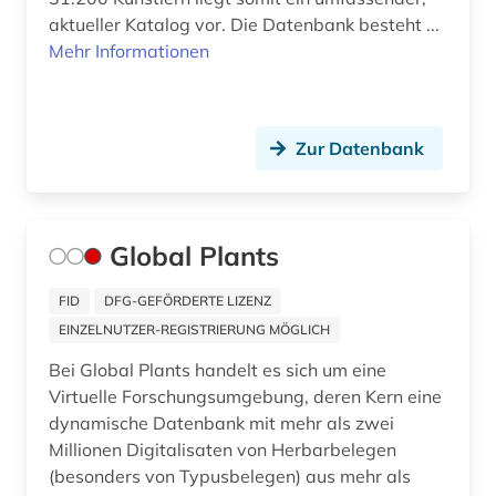
aktueller Katalog vor. Die Datenbank besteht ...
geschichte (21)
Mehr Informationen
geschichte 1150-1350 (1)
geschichte 1200-1900 (1)
Zur Datenbank
geschichte 1300-1600 (1)
geschichte 1450-1700 (1)
Global Plants
geschichte 1500 - 1800 (1)
FID
DFG-GEFÖRDERTE LIZENZ
geschichte 1621-1905 (2)
EINZELNUTZER-REGISTRIERUNG MÖGLICH
geschichte 1652-1818 (1)
Bei Global Plants handelt es sich um eine
Virtuelle Forschungsumgebung, deren Kern eine
geschichte 1700 ff. (1)
dynamische Datenbank mit mehr als zwei
geschichte 1720-1900 (1)
Millionen Digitalisaten von Herbarbelegen
(besonders von Typusbelegen) aus mehr als
geschichte 1778-1819 (1)