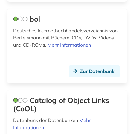
jazz (2)
johann wolfgang von (1)
bol
johannes (1)
Deutsches Internetbuchhandelsverzeichnis von
Bertelsmann mit Büchern, CDs, DVDs, Videos
judaistik (1)
und CD-ROMs.
Mehr Informationen
juden (1)
judenverfolgung (1)
Zur Datenbank
judenvernichtung (1)
jugendliteratur (1)
Catalog of Object Links
jüdische sozialdemokratische arbeiterpartei
(CoOL)
(1)
jüdische studien (1)
Datenbank der Datenbanken
Mehr
Informationen
karte (3)