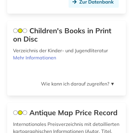
Zur Datenbank
datenbank (8)
datensammlung (2)
Children's Books in Print
dedesdorf (1)
on Disc
denkmalpflege (1)
Verzeichnis der Kinder- und Jugendliteratur
deutsche forschungsgemeinschaft (1)
Mehr Informationen
deutsche forschungsgemeinschaft.
senatskommission zur prüfung
gesundheitsschädlicher arbeitsstoffe (1)
Wie kann ich darauf zugreifen?
▼
deutsches sprachgebiet (1)
deutschland (30)
Antique Map Price Record
digitale quellensammlungen (1)
Internationales Preisverzeichnis mit detaillierten
digitalisierung (2)
kartographischen Informationen (Autor, Titel,