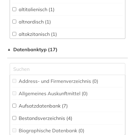
Vermessungswesen (0)
altitalienisch (1)
Bibliographien (3)
altnordisch (1)
Biologie, Biotechnologie (0)
altokzitanisch (1)
Buch- und Bibliothekswesen,
Informationswissenschaft (1)
amerikanisches englisch (1)
Datenbanktyp (17)
▲
Chemie und Pharmazie (0)
amtliche publikation (1)
Elektrotechnik, Elektronik, Nachrichtentechnik
anglistik (2)
(0)
Address- und Firmenverzeichnis (0
)
anglonormannisch (1)
Energietechnik (0)
Allgemeines Auskunftmittel (0
)
balkanromanistik (6)
Ethnologie (2)
Aufsatzdatenbank (7
)
baskenland (1)
Gender Studies - Geschlechterforschung (0)
Bestandsverzeichnis (4
)
bedrohte sprache (1)
Geographie (1)
Biographische Datenbank (0
)
bern (1)