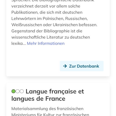
verzeichnet derzeit vor allem solche
sprachatlas (1)
Publikationen, die sich mit deutschen
Lehnwörtern im Polnischen, Russischen,
sprachbeispiele (1)
Weißrussischen oder Ukrainischen befassen.
sprachdaten (1)
Gegenstand der Bibliographie ist die
wissenschaftliche Literatur zu deutschen
sprachdokumentation (1)
lexika...
Mehr Informationen
sprache (3)
sprachenlernen (1)
Zur Datenbank
sprachgebrauch (1)
sprachgeografie (1)
Langue française et
sprachliche minderheit (1)
langues de France
sprachpraxis (13)
Materialsammlung des französischen
sprachschwierigkeit (1)
Ministeriums für Kultur zur französischen