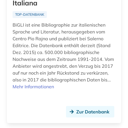
Italiana
literaturwissenschaft (32)
TOP-DATENBANK
lusitanistik (13)
BiGLI ist eine Bibliographie zur italienischen
Sprache und Literatur, herausgegeben vom
medienwissenschaft (20)
Centro Pio Rajna und publiziert bei Salerno
medizin (1)
Editrice. Die Datenbank enthält derzeit (Stand
Dez. 2015) ca. 500.000 bibliographische
medizingeschichte (1)
Nachweise aus dem Zeitraum 1991-2014. Vom
Anbieter wird angestrebt, den Verzug bis 2017
mediävistik (2)
auf nur noch ein Jahr Rückstand zu verkürzen,
also in 2017 die bibliographischen Daten bis...
mexiko (1)
Mehr Informationen
minderheitensprache (1)
minderheitensprachen (1)
Zur Datenbank
mittelalter (2)
mittelasien (1)