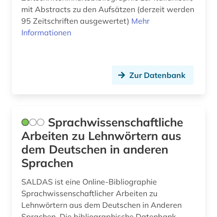
mit Abstracts zu den Aufsätzen (derzeit werden
schweiz (2)
95 Zeitschriften ausgewertet)
Mehr
Informationen
schweizerische nationalbibliothek (1)
sibirien (1)
sizilianisch (1)
Zur Datenbank
slavistik (1)
sozialgeschichte (1)
Sprachwissenschaftliche
sozialwissenschaften (3)
Arbeiten zu Lehnwörtern aus
dem Deutschen in anderen
soziologie (1)
Sprachen
spanien (8)
SALDAS ist eine Online-Bibliographie
spanisch (10)
Sprachwissenschaftlicher Arbeiten zu
Lehnwörtern aus dem Deutschen in Anderen
spanische literatur (1)
Sprachen. Die bibliographische Datenbank