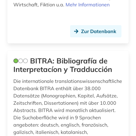
Wirtschaft, Fiktion u.a.
Mehr Informationen
ungarn (1)
universitätsgeschichte (1)
Zur Datenbank
valenzwörterbuch (1)
verbvalenz (1)
BITRA: Bibliografía de
volksliteratur (1)
Interpretacíon y Tradducción
volksmusik (1)
Die internationale translationswissenschaftliche
weißrussisch (1)
Datenbank BITRA enthält über 38.000
Datensätze (Monographien, Kapitel, Aufsätze,
westschweden (1)
Zeitschriften, Dissertationen) mit über 10.000
Abstracts. BITRA wird monatlich aktualisiert.
wirtschaftsgeschichte (1)
Die Suchoberfläche wird in 9 Sprachen
wirtschaftswissenschaften (1)
angeboten: deutsch, englisch, französisch,
galizisch, italienisch, katalanisch,
wörterbuch (25)