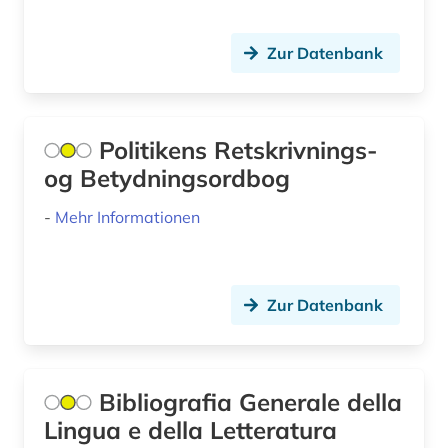
kunstgeschichte (1)
Zur Datenbank
kunstmusik (1)
landeskunde (19)
Politikens Retskrivnings-
latein (1)
og Betydningsordbog
lateinamerika (4)
-
Mehr Informationen
lateinamerikaforschung (1)
laut (1)
Zur Datenbank
lehnwort (2)
lexikon (4)
Bibliografia Generale della
linguistik (9)
Lingua e della Letteratura
literatur (5)