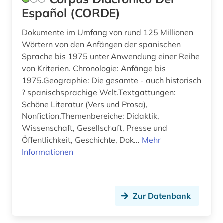
Español (CORDE)
phonologie (1)
phraseologie (1)
Dokumente im Umfang von rund 125 Millionen
Wörtern von den Anfängen der spanischen
polnisch (1)
Sprache bis 1975 unter Anwendung einer Reihe
von Kriterien. Chronologie: Anfänge bis
portugal (2)
1975.Geographie: Die gesamte - auch historisch
? spanischsprachige Welt.Textgattungen:
portugiesisch (1)
Schöne Literatur (Vers und Prosa),
psychologie (1)
Nonfiction.Themenbereiche: Didaktik,
Wissenschaft, Gesellschaft, Presse und
pädagogik (1)
Öffentlichkeit, Geschichte, Dok...
Mehr
Informationen
redewendung (1)
renaissance (1)
rhetorik (1)
Zur Datenbank
rohdaten (1)