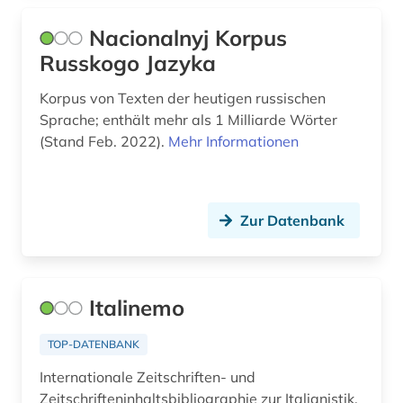
romanische sprachen (1)
Nacionalnyj Korpus
Russkogo Jazyka
romanische sprachen und literaturen (1)
romanistik (7)
Korpus von Texten der heutigen russischen
Sprache; enthält mehr als 1 Milliarde Wörter
rumänien (1)
(Stand Feb. 2022).
Mehr Informationen
russisch (2)
rätoromanisch (2)
Zur Datenbank
sanskrit (1)
sardisch (1)
Italinemo
schuchardt (1)
TOP-DATENBANK
schweden (2)
Internationale Zeitschriften- und
schwedisch (9)
Zeitschrifteninhaltsbibliographie zur Italianistik,