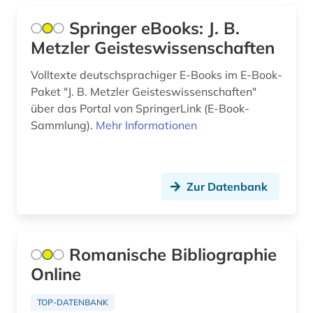
Springer eBooks: J. B.
mittelfranzösisch (1)
Metzler Geisteswissenschaften
mongolei (1)
Volltexte deutschsprachiger E-Books im E-Book-
mongolisch (1)
Paket "J. B. Metzler Geisteswissenschaften"
über das Portal von SpringerLink (E-Book-
mongolistik (1)
Sammlung).
Mehr Informationen
mundart (1)
musik (1)
Zur Datenbank
nachschlagewerk (3)
namenkunde (1)
Romanische Bibliographie
nationalbibliografie (3)
Online
naturwissenschaft und technik
&lt;unterrichtsfach&gt; (1)
TOP-DATENBANK