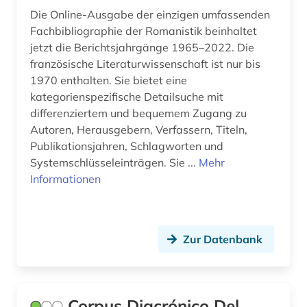
naturwissenschaften (1)
Die Online-Ausgabe der einzigen umfassenden
Fachbibliographie der Romanistik beinhaltet
neuerwerbung (1)
jetzt die Berichtsjahrgänge 1965–2022. Die
französische Literaturwissenschaft ist nur bis
norwegen (1)
1970 enthalten. Sie bietet eine
kategorienspezifische Detailsuche mit
norwegisch (5)
differenziertem und bequemem Zugang zu
nynorsk (1)
Autoren, Herausgebern, Verfassern, Titeln,
Publikationsjahren, Schlagworten und
online-ressource (2)
Systemschlüsseleinträgen. Sie ...
Mehr
Informationen
orthographie (1)
ortsname (2)
pandemie (1)
Zur Datenbank
personenname (1)
philosophie (1)
Corpus Diacrónico Del