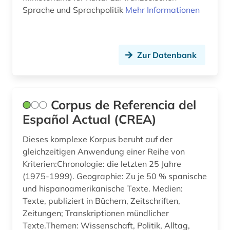
Sprache und Sprachpolitik
Mehr Informationen
sprachunterricht (1)
sprachwissenschaft (115)
Zur Datenbank
stilistik (2)
södra dalsland (1)
südschweden (1)
Corpus de Referencia del
Español Actual (CREA)
text (1)
Dieses komplexe Korpus beruht auf der
textcorpus (1)
gleichzeitigen Anwendung einer Reihe von
Kriterien:Chronologie: die letzten 25 Jahre
texte (1)
(1975-1999). Geographie: Zu je 50 % spanische
textkorpus (2)
und hispanoamerikanische Texte. Medien:
Texte, publiziert in Büchern, Zeitschriften,
translationswissenschaft (1)
Zeitungen; Transkriptionen mündlicher
Texte.Themen: Wissenschaft, Politik, Alltag,
ukrainisch (1)