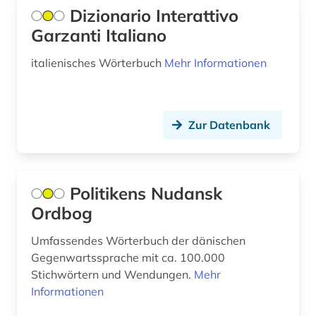
Dizionario Interattivo
kanada (2)
Garzanti Italiano
katalanien (1)
italienisches Wörterbuch
Mehr Informationen
katalog (1)
kino (1)
Zur Datenbank
kognitive linguistik (1)
kopenhagen (1)
Politikens Nudansk
korpus (31)
Ordbog
korpus (7)
Umfassendes Wörterbuch der dänischen
korpus <linguistik> (2)
Gegenwartssprache mit ca. 100.000
Stichwörtern und Wendungen.
Mehr
kultur (2)
Informationen
kulturwissenschaften (24)