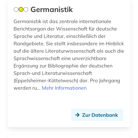
Schweden (8)
Germanistik
hugo (1)
Schweiz (3)
iberoromanistik (26)
Germanistik ist das zentrale internationale
Berichtsorgan der Wissenschaft für deutsche
Slowakei (1)
indigenes volk (1)
Sprache und Literatur, einschließlich der
Spanien (13)
Randgebiete. Sie stellt insbesondere im Hinblick
informationswissenschaft (1)
auf die ältere Literaturwissenschaft als auch die
Suedamerika (5)
Sprachwissenschaft eine unverzichtbare
isländisch (3)
Ergänzung zur Bibliographie der deutschen
Suedasien (1)
italia (1)
Sprach-und Literaturwissenschaft
Ukraine (1)
(Eppelsheimer-Köttelwesch) dar. Pro Jahrgang
italianistik (20)
werden ru...
Mehr Informationen
Ungarn (1)
italien (4)
italienisch (8)
Zur Datenbank
italienische dialekte (1)
kalabresisch (1)