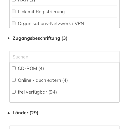
Osteuropa-Studien (0)
Link mit Registrierung
elektronisches buch (4)
Pädagogik (3)
Organisations-Netzwerk / VPN
englisch (5)
Parlamentsschriften (0)
Shibboleth
englische sprachwissenschaft (1)
Zugangsbeschriftung (3)
▲
Philosophie (2)
Zugriff vor Ort
etymologie (2)
Physik (0)
europa (1)
Politologie (2)
CD-ROM (4)
fachdidaktik (12)
Psychologie (1)
Online - auch extern (4)
fachgeschichte (1)
Rechtswissenschaft (0)
frei verfügbar (94)
fachportal (2)
Romanistik (62)
finnlandschwedisch (2)
Länder (29)
Slavistik (7)
▲
flektion (1)
Soziologie (3)