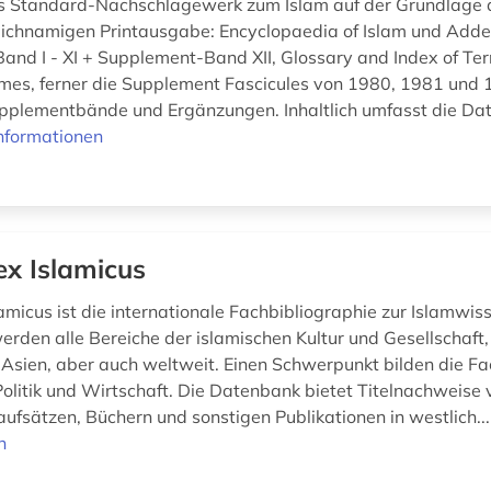
 Standard-Nachschlagewerk zum Islam auf der Grundlage 
eichnamigen Printausgabe: Encyclopaedia of Islam und Add
Band I - XI + Supplement-Band XII, Glossary and Index of Te
mes, ferner die Supplement Fascicules von 1980, 1981 und
pplementbände und Ergänzungen. Inhaltlich umfasst die Da
nformationen
ex Islamicus
amicus ist die internationale Fachbibliographie zur Islamwis
rden alle Bereiche der islamischen Kultur und Gesellschaft
d Asien, aber auch weltweit. Einen Schwerpunkt bilden die F
Politik und Wirtschaft. Die Datenbank bietet Titelnachweise 
aufsätzen, Büchern und sonstigen Publikationen in westlich..
n