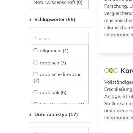
Naturwissenschaft (0)
Forschung, U
vergleichend
Allgemeine und
Schlagwörter (55)
fachübergreifende
▲
muslimischen
Datenbanken (4)
islamischen 
Informatione
Allgemeine und
vergleichende Sprach-
und
allgemein (1)
Literaturwissenschaft.
Indogermanistik.
arabisch (7)
Außereuropäische
Kor
Sprachen und
arabische literatur
Literaturen (4)
(2)
Vollständige
Erschließung 
Amtliche
arabistik (6)
Veröffentlichungen (0)
Anlage, Stru
Stellenkomme
bibel kunst koran (1)
Anglistik.
umfassenden 
Amerikanistik (0)
Datenbanktyp (17)
▲
bibliografie (2)
Informatione
Archäologie (0)
bibliographie (2)