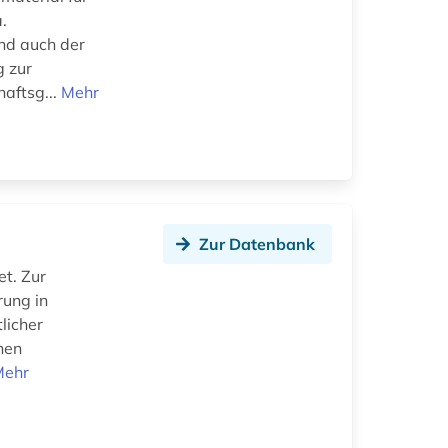
.
nd auch der
g zur
haftsg...
Mehr
Zur Datenbank
et. Zur
rung in
licher
nen
Mehr