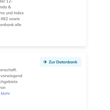
der 12-
enda &
rms und Index
 1982 sowie
tenbank alle
Zur Datenbank
senschaft.
, vorwiegend
achgebiete
von
.
Mehr