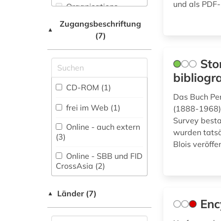
und als PDF-
Organisations-
Mathematik (0)
Netzwerk / VPN
orientalische
Zugangsbeschriftung
handschriftenkunde (1)
▲
Medien- und
(7)
Shibboleth
Kommunikationswissenschaften,
orientalistik (13)
Kommunikationsdesign (0)
Zugriff vor Ort
Sto
palästina (1)
Medizin (0)
bibliogr
persien (1)
CD-ROM (1)
Militärwissenschaft
Das Buch Per
(0)
persisch (6)
frei im Web (1)
(1888-1968) 
Survey bestan
Musikwissenschaft
persische literatur
Online - auch extern
wurden tatsä
(0)
(1)
(3)
Blois veröffe
Natur- und
politikwissenschaft
Online - SBB und FID
Umweltschutz (0)
(1)
CrossAsia (2)
Nordische Studien
quelle wörterbuch
FID-Nationallizenz
(0)
Länder (7)
▲
(1)
(2)
Enc
russland (1)
frei verfügbar (2)
Ostasienwissenschaft