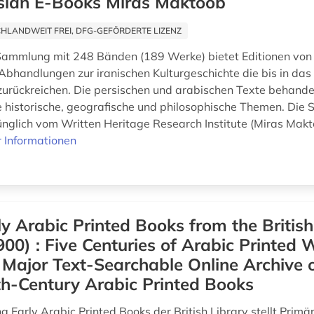
sian E-Books Miras Maktoob
HLANDWEIT FREI, DFG-GEFÖRDERTE LIZENZ
ammlung mit 248 Bänden (189 Werke) bietet Editionen von l
bhandlungen zur iranischen Kulturgeschichte die bis in das
zurückreichen. Die persischen und arabischen Texte behande
 historische, geografische und philosophische Themen. Di
nglich vom Written Heritage Research Institute (Miras Makto
 Informationen
ly Arabic Printed Books from the British
00) : Five Centuries of Arabic Printed 
t Major Text-Searchable Online Archive 
h-Century Arabic Printed Books
Early Arabic Printed Books der British Library stellt Primär