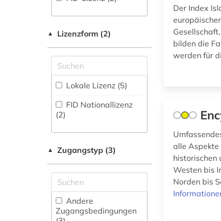
(0
)
Der Index Isl
Ethnologie (2)
geschichte (7)
europäischen
Disziplinäre
Gesellschaft
Repositorien (0
Gender Studies -
)
Lizenzform (2)
▲
hebräisch (2)
Geschlechterforschung
bilden die Fa
Fachbibliographie
(0)
werden für 
heiliger heilige (1)
(4
)
Geographie (1)
iran (1)
Faktendatenbank (0
)
Lokale Lizenz (5)
Geowissenschaften
iranistik (7)
National-,
(0)
FID Nationallizenz
Regionalbibliographie
Enc
(2)
islam (13)
(0
)
Germanistik.
Niederlandistik.
Umfassendes
islamwissenschaft
Skandinavistik (0)
Portal (1
)
alle Aspekte
(17)
Zugangstyp (3)
▲
historischen
Sammlung Nicht-
Geschichte (6)
israel (1)
Textueller-Materialien
Westen bis I
(1
)
Geschichte der
Norden bis S
judentum (2)
Pädagogik und des
Informatione
Volltextdatenbank
Bildungswesens (0)
Andere
(6
)
koran (1)
Zugangsbedingungen
(3)