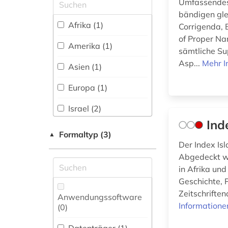
Umfassendes
(0)
Nationallizenz-Login
sowjetunion (1)
bändigen gl
für registrierte
Afrika (1)
Corrigenda, 
Osteuropa-Studien
Einzelpersonen (2)
sozialwissenschaft
of Proper Na
(0)
(1)
Amerika (1)
sämtliche Su
Pädagogik (1)
Asp...
Mehr I
Asien (1)
sozialwissenschaften
Parlamentsschriften
(1)
Europa (1)
(0)
südasien (5)
Israel (2)
Philosophie (2)
Ind
theologie (2)
Palaestina (1)
Physik (0)
Formaltyp (3)
▲
Der Index Isl
turkologie (5)
Tuerkei (1)
Politologie (0)
Abgedeckt we
turksprachen (5)
in Afrika un
Psychologie (0)
Geschichte, 
türkei (1)
Rechtswissenschaft
Zeitschriften
Anwendungssoftware
(1)
Informatione
(0
)
witschaftswissenschaften
Romanistik (0)