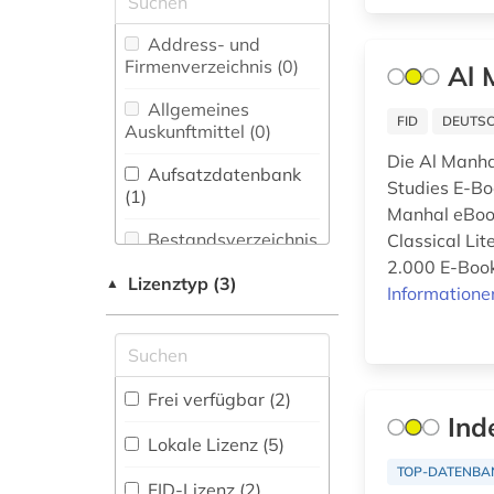
Architektur,
bosnien-
Bauingenieur- und
Address- und
herzegowina (1)
Vermessungswesen (0)
Firmenverzeichnis (0
)
Al 
christentum (1)
Bibliographien (0)
Allgemeines
FID
DEUTSC
Auskunftmittel (0
)
elektronische
Biologie,
zeitschrift (1)
Die Al Manha
Biotechnologie (0)
Aufsatzdatenbank
Studies E-Boo
(1
)
elektronisches buch
Buch- und
Manhal eBook
(3)
Bibliothekswesen,
Bestandsverzeichnis
Classical Lit
Informationswissenschaft
(0
)
2.000 E-Book
enzyklopädie (1)
(0)
Lizenztyp (3)
▲
Informatione
Biographische
Chemie und
Datenbank (2
)
erziehungswissenschaften
Pharmazie (0)
(1)
Elektrotechnik,
Buchhandelsverzeichnis
Frei verfügbar (2)
fachübergreifend (1)
Elektronik,
(0
)
Ind
Nachrichtentechnik (0)
Lokale Lizenz (5)
fid nahost-,
Disziplinäre
nordafrika- und
TOP-DATENBA
Energietechnik (0)
Forschungsdatenrepositorien
islamstudien (2)
FID-Lizenz (2)