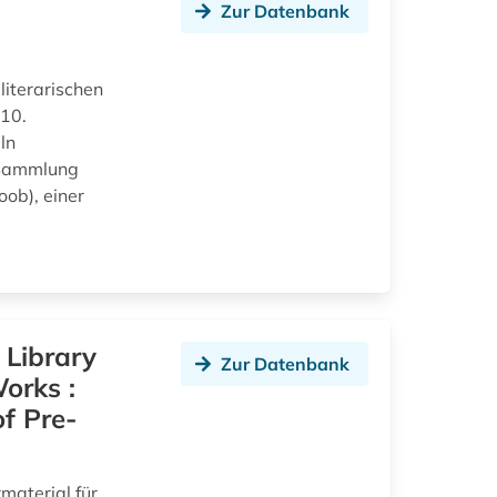
Zur Datenbank
iterarischen
 10.
ln
e Sammlung
ob), einer
 Library
Zur Datenbank
Works :
of Pre-
material für