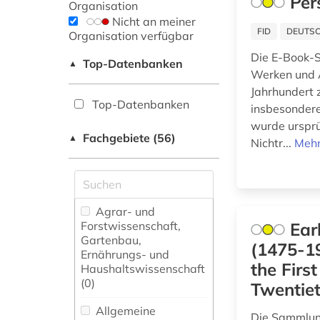
Per
Organisation
Nicht an meiner
FID
DEUTSC
Organisation verfügbar
Die E-Book-S
Top-Datenbanken
▲
Werken und A
Jahrhundert 
Top-Datenbanken
insbesondere
wurde ursprü
Fachgebiete (56)
▲
Nichtr...
Mehr
Agrar- und
Forstwissenschaft,
Ear
Gartenbau,
(1475-19
Ernährungs- und
the Firs
Haushaltswissenschaft
(0)
Twentiet
Allgemeine
Die Sammlung 