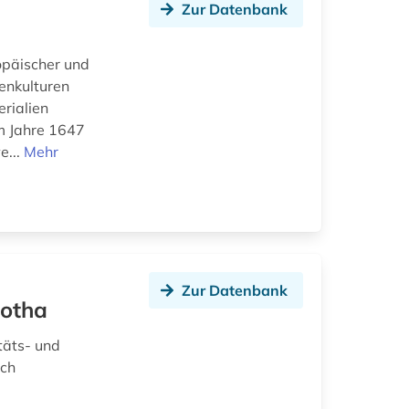
Zur Datenbank
opäischer und
tenkulturen
rialien
m Jahre 1647
e...
Mehr
Zur Datenbank
Gotha
täts- und
uch