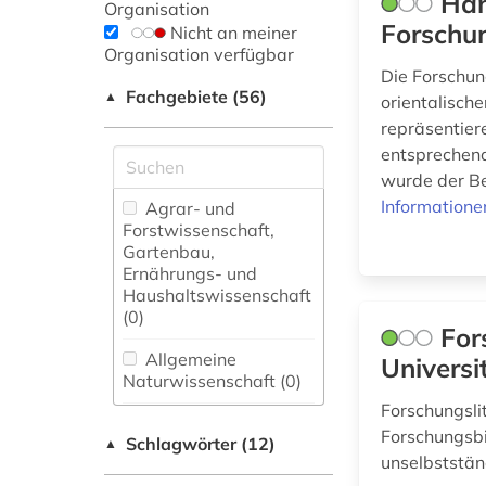
Han
Organisation
Forschun
Nicht an meiner
Organisation verfügbar
Die Forschun
Fachgebiete (56)
▲
orientalisch
repräsentier
entsprechend
wurde der B
Informatione
Agrar- und
Forstwissenschaft,
Gartenbau,
Ernährungs- und
Haushaltswissenschaft
(0)
For
Allgemeine
Universi
Naturwissenschaft (0)
Forschungsli
Allgemeine und
Forschungsbi
Schlagwörter (12)
fachübergreifende
▲
unselbststän
Datenbanken (0)