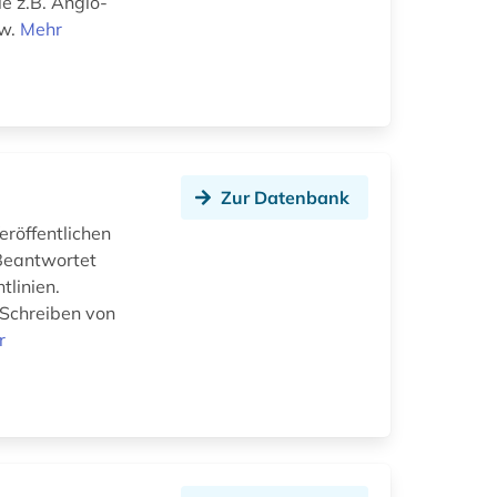
ie z.B. Anglo-
sw.
Mehr
Zur Datenbank
röffentlichen
 Beantwortet
tlinien.
 Schreiben von
r