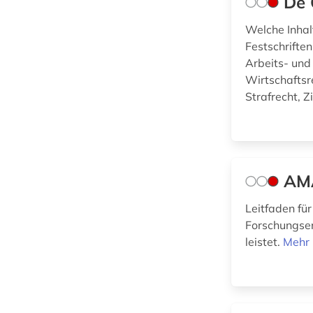
De 
Kommunikationsdesign (1)
Welche Inhalt
Medizin (1)
Festschrifte
Militärwissenschaft
Arbeits- und
(0)
Wirtschaftsr
Strafrecht, Z
Musikwissenschaft
(0)
Natur- und
Umweltschutz (0)
AMA
Nordische Studien
(0)
Leitfaden für
Forschungser
Ostasienwissenschaft
leistet.
Mehr 
(0)
Osteuropa-Studien
(0)