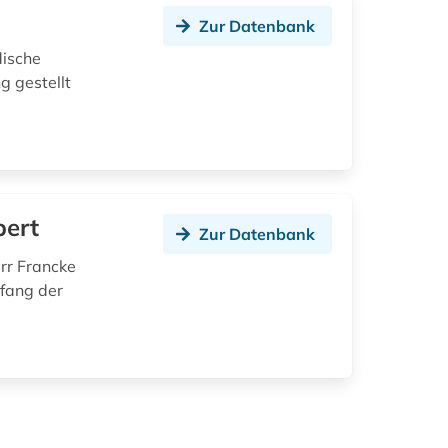
Zur Datenbank
dische
g gestellt
pert
Zur Datenbank
rr Francke
mfang der