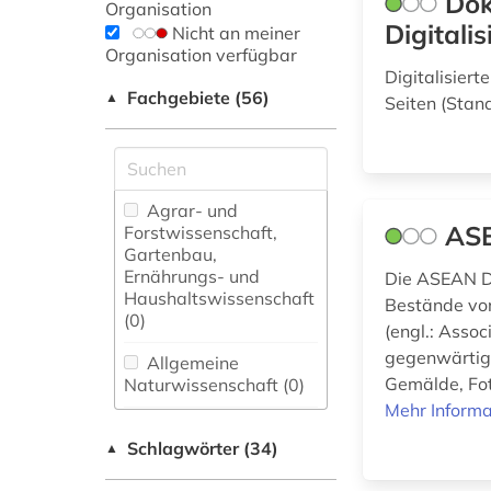
Dok
Organisation
Digitali
Nicht an meiner
Organisation verfügbar
Digitalisier
Fachgebiete (56)
▲
Seiten (Stan
Agrar- und
ASE
Forstwissenschaft,
Gartenbau,
Ernährungs- und
Die ASEAN Di
Haushaltswissenschaft
Bestände von
(0)
(engl.: Asso
gegenwärtig 
Allgemeine
Gemälde, Fot
Naturwissenschaft (0)
Mehr Informa
Allgemeine und
Schlagwörter (34)
fachübergreifende
▲
Datenbanken (9)