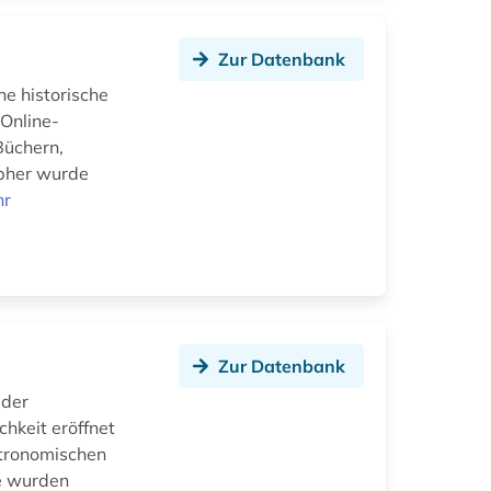
Zur Datenbank
he historische
 Online-
 Büchern,
lpher wurde
hr
Zur Datenbank
 der
chkeit eröffnet
stronomischen
ke wurden