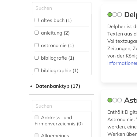
Allgemeine und
vergleichende Sprach-
Del
und
altes buch (1)
Literaturwissenschaft.
Delpher ist d
Indogermanistik.
anleitung (2)
Texten aus d
Außereuropäische
Volltextzugan
Sprachen und
astronomie (1)
Zeitungen, Z
Literaturen (1)
von der Köni
bibliografie (1)
Amtliche
Informatione
Veröffentlichungen (0)
bibliographie (1)
Anglistik.
buch (2)
Amerikanistik (2)
Datenbanktyp (17)
▲
digitale edition (1)
Archäologie (0)
Ast
digitalisat (1)
Architektur,
Enthält Digi
Bauingenieur- und
Address- und
Astronomie. W
dokumentenserver
Vermessungswesen (0)
Firmenverzeichnis (0
)
(1)
werden, eine
Werken über 
Bibliographien (0)
Allgemeines