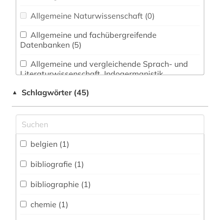
Allgemeine Naturwissenschaft (0)
Allgemeine und fachübergreifende
Datenbanken (5)
Allgemeine und vergleichende Sprach- und
Literaturwissenschaft. Indogermanistik.
Außereuropäische Sprachen und Literaturen (1)
Schlagwörter (45)
▲
Amtliche Veröffentlichungen (0)
Anglistik. Amerikanistik (1)
belgien (1)
Archäologie (0)
Architektur, Bauingenieur- und
bibliografie (1)
Vermessungswesen (0)
bibliographie (1)
Bibliographien (0)
chemie (1)
Biologie, Biotechnologie (0)