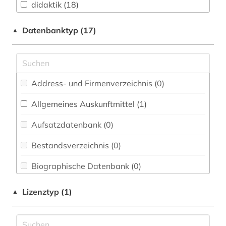
didaktik (18)
Buch- und Bibliothekswesen,
Informationswissenschaft (0)
elektronisches buch (2)
Datenbanktyp (17)
▲
Chemie und Pharmazie (0)
englisch (2)
Elektrotechnik, Elektronik, Nachrichtentechnik
englisch language teaching (1)
(0)
Address- und Firmenverzeichnis (0
)
englischunterricht (1)
Energietechnik (0)
Allgemeines Auskunftmittel (1
)
erziehungswissenschaft (1)
Ethnologie (0)
Aufsatzdatenbank (0
)
fachdidaktik (1)
Gender Studies - Geschlechterforschung (0)
Bestandsverzeichnis (0
)
galloromanistik (2)
Geographie (0)
Biographische Datenbank (0
)
gewalt (1)
Geowissenschaften (0)
Buchhandelsverzeichnis (0
)
hispanistik (1)
Lizenztyp (1)
▲
Germanistik. Niederlandistik. Skandinavistik
(1)
Disziplinäre Forschungsdatenrepositorien (0
)
hochschuldidaktik (1)