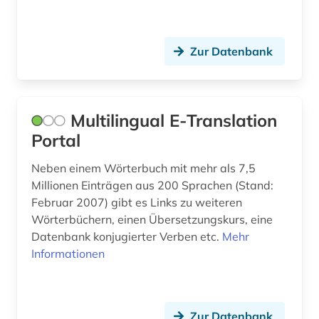
Theologie und Religionswissenschaften (0)
Verwaltungswissenschaften (0)
Zur Datenbank
Virtuelle Fachbibliotheken (0)
Werkstoffwissenschaften und
Fertigungstechnik (0)
Multilingual E-Translation
Wirtschaftswissenschaften (1)
Portal
Wissenschaftskunde, Forschung, Hochschul-,
Neben einem Wörterbuch mit mehr als 7,5
Museumswesen (0)
Millionen Einträgen aus 200 Sprachen (Stand:
Februar 2007) gibt es Links zu weiteren
Wörterbüchern, einen Übersetzungskurs, eine
Datenbank konjugierter Verben etc.
Mehr
Informationen
Zur Datenbank