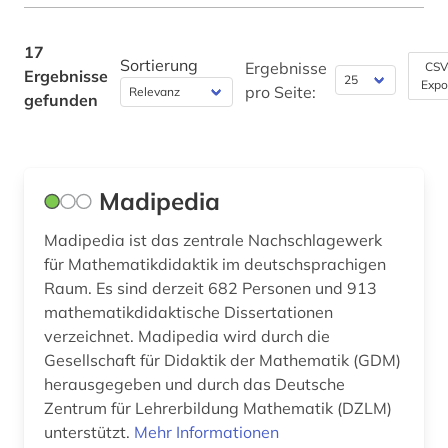
Parlamentsschriften (0)
sprachunterricht (2)
Philosophie (0)
17
sprachwissenschaft (1)
Sortierung
Ergebnisse
CSV
Ergebnisse
Physik (0)
Expo
pro Seite:
gefunden
unterricht (6)
Politologie (0)
unterrichtsgestaltung (1)
Psychologie (1)
wiki (1)
Madipedia
Rechtswissenschaft (0)
wirtschaftswissenschaft (1)
Madipedia ist das zentrale Nachschlagewerk
Romanistik (2)
für Mathematikdidaktik im deutschsprachigen
wörterbuch (1)
Slavistik (1)
Raum. Es sind derzeit 682 Personen und 913
übersetzung (1)
mathematikdidaktische Dissertationen
Soziologie (2)
verzeichnet. Madipedia wird durch die
Gesellschaft für Didaktik der Mathematik (GDM)
Sport (0)
herausgegeben und durch das Deutsche
Zentrum für Lehrerbildung Mathematik (DZLM)
Technik (0)
unterstützt.
Mehr Informationen