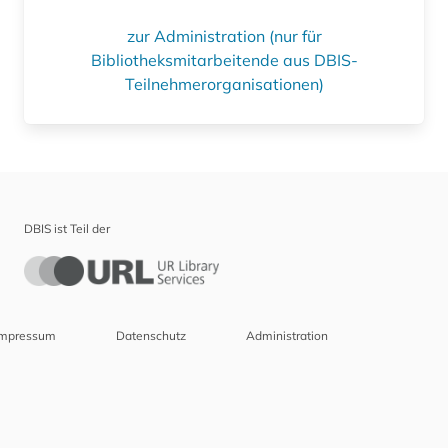
zur Administration (nur für
Bibliotheksmitarbeitende aus DBIS-
Teilnehmerorganisationen)
DBIS ist Teil der
Impressum
Datenschutz
Administration