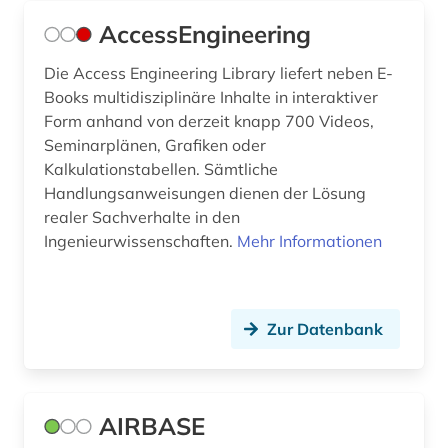
bibliographie (10)
AccessEngineering
bibliothek (2)
Die Access Engineering Library liefert neben E-
bibliotheksbau (1)
Books multidisziplinäre Inhalte in interaktiver
Form anhand von derzeit knapp 700 Videos,
bibliotheksbestand (1)
Seminarplänen, Grafiken oder
Kalkulationstabellen. Sämtliche
bibliothekskatalog plus (1)
Handlungsanweisungen dienen der Lösung
realer Sachverhalte in den
bild (1)
Ingenieurwissenschaften.
Mehr Informationen
bildarchiv (5)
bildbearbeitung (2)
Zur Datenbank
bilddatenbank (13)
bildliche darstellung (1)
AIRBASE
bildnis (1)