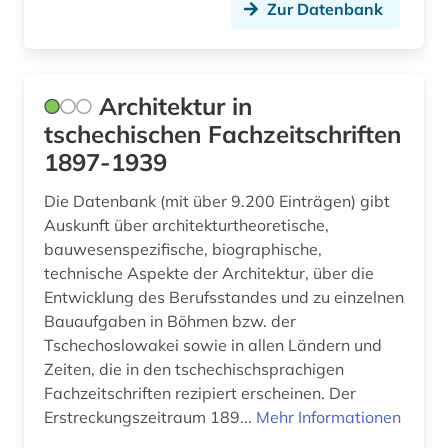
Zur Datenbank
frauen (1)
freifläche (1)
freisportanlage (1)
Architektur in
tschechischen Fachzeitschriften
fulda (3)
1897-1939
funktechnik (1)
Die Datenbank (mit über 9.200 Einträgen) gibt
förderverein (1)
Auskunft über architekturtheoretische,
bauwesenspezifische, biographische,
garten (1)
technische Aspekte der Architektur, über die
Entwicklung des Berufsstandes und zu einzelnen
gartenarchitekt (1)
Bauaufgaben in Böhmen bzw. der
gartenarchitektin (1)
Tschechoslowakei sowie in allen Ländern und
Zeiten, die in den tschechischsprachigen
gartenbau (4)
Fachzeitschriften rezipiert erscheinen. Der
Erstreckungszeitraum 189...
Mehr Informationen
gartenbaukunst (1)