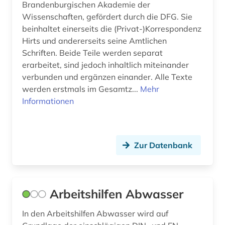
Brandenburgischen Akademie der
computersicherheit (1)
Wissenschaften, gefördert durch die DFG. Sie
beinhaltet einerseits die (Privat-)Korrespondenz
corbusier (1)
Hirts und andererseits seine Amtlichen
Schriften. Beide Teile werden separat
coworking (1)
erarbeitet, sind jedoch inhaltlich miteinander
dachbegrünung (1)
verbunden und ergänzen einander. Alle Texte
werden erstmals im Gesamtz...
Mehr
dachdecker (1)
Informationen
dachdeckerhandwerk (1)
daten (1)
Zur Datenbank
datensammlung (3)
ddr (1)
Arbeitshilfen Abwasser
debatte (1)
In den Arbeitshilfen Abwasser wird auf
dehio, georg | kunsthistoriker; hochschullehrer;