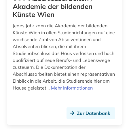
Akademie der bildenden
bautechnik (21)
Künste Wien
bauteil (2)
Jedes Jahr kann die Akademie der bildenden
bauteile (1)
Künste Wien in allen Studienrichtungen auf eine
wachsende Zahl von Absolventinnen und
bauvergabe (2)
Absolventen blicken, die mit ihrem
Studienabschluss das Haus verlassen und hoch
bauvertrag (1)
qualifiziert auf neue Berufs- und Lebenswege
zusteuern. Die Dokumentation der
bauvorhaben (1)
Abschlussarbeiten bietet einen repräsentativen
bauvorschriften (1)
Einblick in die Arbeit, die Studierende hier am
Hause geleistet...
Mehr Informationen
bauweise (1)
bauwerk (5)
Zur Datenbank
bauwerke (1)
bauwesen (17)