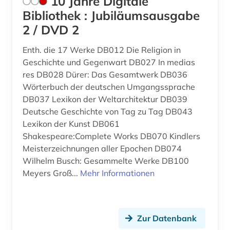
10 Jahre Digitale
Suedasien (1)
bauen im bestand (1)
Bibliothek : Jubiläumsausgabe
Tschechische Republik (2)
2 / DVD 2
bauerhaltung (1)
Tuerkei (1)
Enth. die 17 Werke DB012 Die Religion in
bauforschung (3)
Geschichte und Gegenwart DB027 In medias
USA (6)
res DB028 Dürer: Das Gesamtwerk DB036
baugerät (1)
Ungarn (1)
Wörterbuch der deutschen Umgangssprache
baugeräte (1)
DB037 Lexikon der Weltarchitektur DB039
Deutsche Geschichte von Tag zu Tag DB043
baugeschichte (1)
Lexikon der Kunst DB061
Shakespeare:Complete Works DB070 Kindlers
bauhandwerk (1)
Meisterzeichnungen aller Epochen DB074
bauingenieurwesen (10)
Wilhelm Busch: Gesammelte Werke DB100
Meyers Groß...
Mehr Informationen
baukonstruktion (2)
baukosten (3)
Zur Datenbank
baukosten ausschreibung leistung