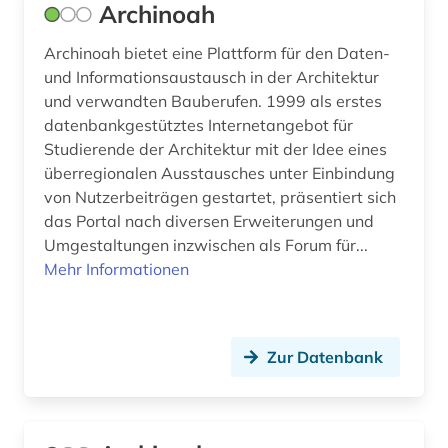
Archinoah
ejournals (1)
Archinoah bietet eine Plattform für den Daten-
und Informationsaustausch in der Architektur
elearning (2)
und verwandten Bauberufen. 1999 als erstes
elektronik (4)
datenbankgestütztes Internetangebot für
Studierende der Architektur mit der Idee eines
elektronische zeitschrift (9)
überregionalen Ausstausches unter Einbindung
von Nutzerbeiträgen gestartet, präsentiert sich
elektronisches buch (31)
das Portal nach diversen Erweiterungen und
elektrotechnik (5)
Umgestaltungen inzwischen als Forum für...
Mehr Informationen
elktrotechnik (1)
energetische sanierung (1)
Zur Datenbank
energie (2)
energieausweis (1)
energiebewusstes bauen (6)