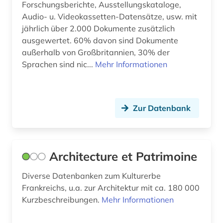
fachportal (2)
Forschungsberichte, Ausstellungskataloge,
Audio- u. Videokassetten-Datensätze, usw. mit
fachregelwerk (1)
jährlich über 2.000 Dokumente zusätzlich
ausgewertet. 60% davon sind Dokumente
fachzeitschrift (1)
außerhalb von Großbritannien, 30% der
facility management (1)
Sprachen sind nic...
Mehr Informationen
facility-management (1)
fahrzeugtechnik (1)
Zur Datenbank
fallstudie (1)
fassadenbegrünung (1)
Architecture et Patrimoine
feinwerktechnik (1)
Diverse Datenbanken zum Kulturerbe
fernerkundung (1)
Frankreichs, u.a. zur Architektur mit ca. 180 000
Kurzbeschreibungen.
Mehr Informationen
fernsehen (1)