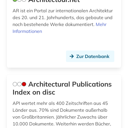
enzym (1)
AR ist ein Portal zur internationalen Architektur
erdbeben (1)
des 20. und 21. Jahrhunderts, das gebaute und
ereignis (1)
noch bestehende Werke dokumentiert.
Mehr
Informationen
erich (1)
essay (2)
Zur Datenbank
estland (1)
eth zürich (1)
europa (3)
Architectural Publications
Index on disc
europäische technische bewertung (eta) (1)
API wertet mehr als 400 Zeitschriften aus 45
europäische technische zulassung (eta) (1)
Länder aus. 70% sind Dokumente außerhalb
von Großbritannien. Jährlicher Zuwachs über
explosionen (1)
10.000 Dokumente. Weiterhin werden Bücher,