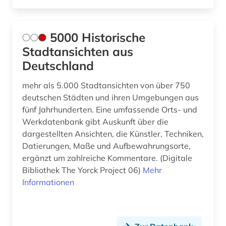
bauvergabe freisportanlage außenanlage
grünanlage sportstätte (1)
baukostenermittlung (1)
5000 Historische
Stadtansichten aus
baukunst (1)
Deutschland
bauleistung (2)
mehr als 5.000 Stadtansichten von über 750
baumangel (1)
deutschen Städten und ihren Umgebungen aus
fünf Jahrhunderten. Eine umfassende Orts- und
baumaschine (2)
Werkdatenbank gibt Auskunft über die
dargestellten Ansichten, die Künstler, Techniken,
baumaschinen (1)
Datierungen, Maße und Aufbewahrungsorte,
baumaßnahme (1)
ergänzt um zahlreiche Kommentare. (Digitale
Bibliothek The Yorck Project 06)
Mehr
bauordnung (3)
Informationen
bauordnungsrecht (1)
bauphysik (2)