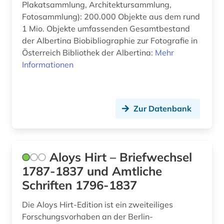
Plakatsammlung, Architektursammlung,
bundeswasserstraße (1)
Fotosammlung): 200.000 Objekte aus dem rund
1 Mio. Objekte umfassenden Gesamtbestand
bunker (2)
der Albertina Biobibliographie zur Fotografie in
Österreich Bibliothek der Albertina:
business (1)
Mehr
Informationen
bühnenbild (1)
cad (3)
Zur Datenbank
carbonbeton (1)
cd-rom (2)
Aloys Hirt – Briefwechsel
chemie (45)
1787-1837 und Amtliche
china (1)
Schriften 1796-1837
christentum (1)
Die Aloys Hirt-Edition ist ein zweiteiliges
Forschungsvorhaben an der Berlin-
christliche kunst (3)