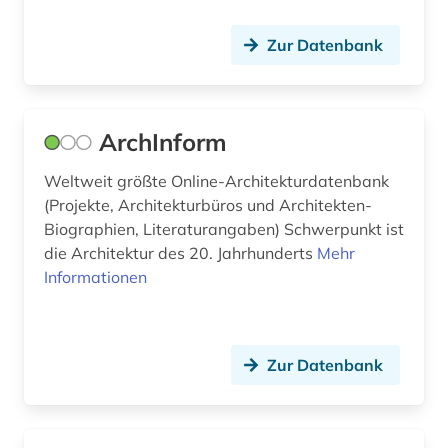
druckgrafik (1)
Zur Datenbank
druckgraphik (1)
dänemark (4)
ArchInform
e-learning (4)
Weltweit größte Online-Architekturdatenbank
e-tutorial (1)
(Projekte, Architekturbüros und Architekten-
Biographien, Literaturangaben) Schwerpunkt ist
edition (1)
die Architektur des 20. Jahrhunderts
Mehr
Informationen
edward s. morse (1)
edward sylvester morse (1)
einbruchsicherung (2)
Zur Datenbank
eisenbahn (1)
eisenbahnwesen (1)