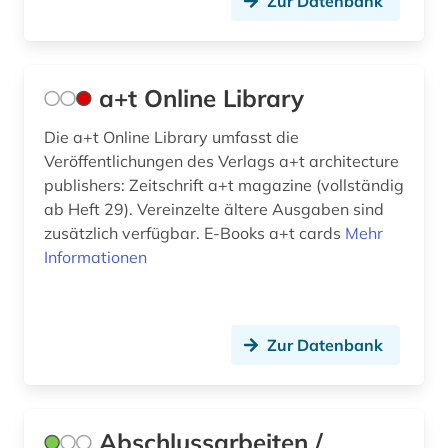
Zur Datenbank
bauplanung (1)
baupolizei (1)
a+t Online Library
baupreis (2)
Die a+t Online Library umfasst die
bauprodukt (5)
Veröffentlichungen des Verlags a+t architecture
publishers: Zeitschrift a+t magazine (vollständig
baurecht (14)
ab Heft 29). Vereinzelte ältere Ausgaben sind
bauregeln (1)
zusätzlich verfügbar. E-Books a+t cards
Mehr
Informationen
bausanierung (2)
bauschaden (3)
Zur Datenbank
baustoff (12)
baustoffe (1)
baustoffkunde (1)
Abschlussarbeiten /