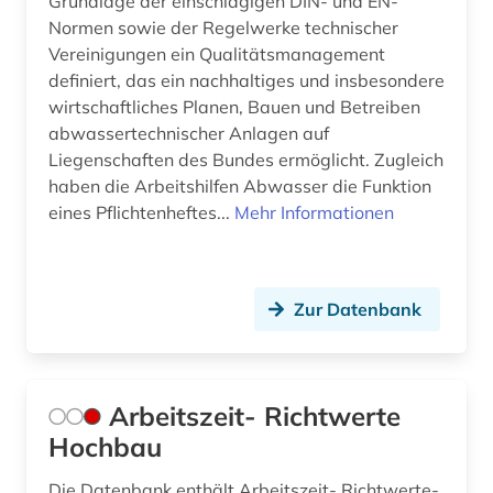
Grundlage der einschlägigen DIN- und EN-
historiker; maler; zeichner (1)
Normen sowie der Regelwerke technischer
dehio-handbuch (1)
Vereinigungen ein Qualitätsmanagement
definiert, das ein nachhaltiges und insbesondere
dekorative kunst (1)
wirtschaftliches Planen, Bauen und Betreiben
abwassertechnischer Anlagen auf
denkmal (4)
Liegenschaften des Bundes ermöglicht. Zugleich
haben die Arbeitshilfen Abwasser die Funktion
denkmalamt (1)
eines Pflichtenheftes...
Mehr Informationen
denkmalpflege (10)
denkmalschutz (3)
Zur Datenbank
design (19)
designer (1)
Arbeitszeit- Richtwerte
designerin (1)
Hochbau
deutsch (6)
Die Datenbank enthält Arbeitszeit- Richtwerte-