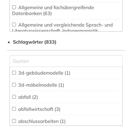
Allgemeine und fachübergreifende
Datenbanken (63)
Allgemeine und vergleichende Sprach- und
Literaturwissenschaft. Indogermanistik.
Außereuropäische Sprachen und Literaturen (34)
Schlagwörter (833)
▲
Anglistik. Amerikanistik (26)
Archäologie (52)
Architektur, Bauingenieur- und
3d-gebäudemodelle (1)
Vermessungswesen (491)
3d-möbelmodelle (1)
Bibliographien (4)
abfall (2)
Biologie, Biotechnologie (70)
abfallwirtschaft (3)
Buch- und Bibliothekswesen,
Informationswissenschaft (23)
abschlussarbeiten (1)
Chemie und Pharmazie (59)