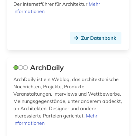
Der Internetführer für Architektur
Mehr
din 1045 (1)
Informationen
din-en-iso-norm (1)
din-iso-norm (1)
Zur Datenbank
din-norm (3)
din-vde-norm (1)
ArchDaily
diplomarbeit (1)
ArchDaily ist ein Weblog, das architektonische
discovery system (1)
Nachrichten, Projekte, Produkte,
Veranstaltungen, Interviews und Wettbewerbe,
dissertation (1)
Meinungsgegenstände, unter anderem abdeckt,
an Architekten, Designer und andere
dokument (1)
interessierte Parteien gerichtet.
Mehr
dokumentenserver (1)
Informationen
dom (1)