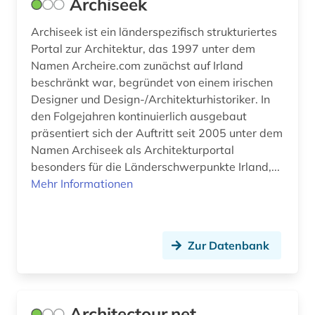
Archiseek
energieeffizienz (2)
Archiseek ist ein länderspezifisch strukturiertes
Portal zur Architektur, das 1997 unter dem
energieeinsparung (3)
Namen Archeire.com zunächst auf Irland
beschränkt war, begründet von einem irischen
energieeinsparverordnung (1)
Designer und Design-/Architekturhistoriker. In
energietechnik (4)
den Folgejahren kontinuierlich ausgebaut
präsentiert sich der Auftritt seit 2005 unter dem
engineering (1)
Namen Archiseek als Architekturportal
besonders für die Länderschwerpunkte Irland,...
england (2)
Mehr Informationen
englisch (6)
english (1)
Zur Datenbank
entwurf (1)
enzyklopädie (1)
Architectour.net