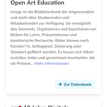
Niederlande (2)
Open Art Education
avantgarde (1)
Niedersachsen (1)
Image ist die Bilddatenbank der Angewandten
baden-württemberg (1)
und steht allen Studierenden und
Nordrhein-Westfalen (1)
Mitarbeitenden zur Verfügung. Sie ermöglicht
barock (1)
das Sammeln, Organisieren und Exportieren von
Norwegen (2)
bau- und raumordnungsgesetz 1998 (1)
Bildern für Lehre, Präsentationen und
Oesterreich (19)
künstlerische Recherche. Bilder können nach
bau-berufsgenossenschaft (1)
Künstler*in, Schlagwort, Datierung oder
Polen (2)
Standort gefiltert werden. Es lassen sich Alben
bauabrechnung (1)
erstellen, teilen und gemeinsam bearbeiten, die
Rheinland-Pfalz (1)
als Präsent...
Mehr Informationen
bauakademie (1)
Schweden (3)
bauausführung (1)
Schweiz (8)
baubetrieb (2)
Zur Datenbank
Slowakei (1)
baudenkmal (4)
Suedamerika (1)
bauen (1)