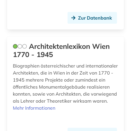
forschungdaten (1)
forschungsbericht (2)
Zur Datenbank
forschungsprojekt (2)
forstwissenschaft (1)
Architektenlexikon Wien
fortifikation (1)
1770 - 1945
foto (1)
Biographien österreichischer und internationaler
Architekten, die in Wien in der Zeit von 1770 -
fotoarchiv (1)
1945 mehrere Projekte oder zumindest ein
öffentliches Monumentalgebäude realisieren
fotografie (6)
konnten, sowie von Architekten, die vorwiegend
fotografieren (1)
als Lehrer oder Theoretiker wirksam waren.
Mehr Informationen
frankreich (1)
französisch (1)