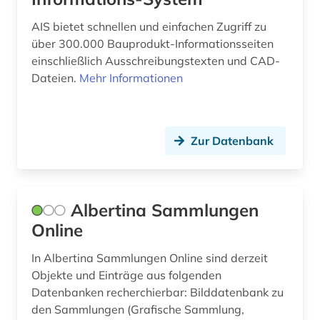
bodenschutz (3)
AIS bietet schnellen und einfachen Zugriff zu
über 300.000 Bauprodukt-Informationsseiten
bodenverschmutzung (1)
einschließlich Ausschreibungstexten und CAD-
brandenburg (2)
Dateien.
Mehr Informationen
brandschutz (6)
braunschweig (2)
Zur Datenbank
brief (1)
briefsammlung (1)
Albertina Sammlungen
brücke (1)
Online
brückenbau (1)
In Albertina Sammlungen Online sind derzeit
Objekte und Einträge aus folgenden
buchbestand (1)
Datenbanken recherchierbar: Bilddatenbank zu
building information modeling (1)
den Sammlungen (Grafische Sammlung,