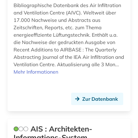
Bibliographische Datenbank des Air Infiltration
bildträger (1)
and Ventilation Centre (AIVC). Weltweit über
bildung (2)
17.000 Nachweise und Abstracts aus
Zeitschriften, Reports, etc. zum Thema
biodiversität in städten (1)
energieeffiziente Lüftungstechnik. Enthält u.a.
die Nachweise der gedruckten Ausgabe von
bioenergie (1)
Recent Additions to AIRBASE : The Quarterly
biografie (1)
Abstracting Journal of the IEA Air Infiltration and
Ventilation Centre. Aktualisierung alle 3 Mon...
biographie (6)
Mehr Informationen
biologie (2)
biowissenschaften (1)
Zur Datenbank
boden (2)
bodendenkmal (2)
AIS : Architekten-
bodenkunde (2)
Informations-System