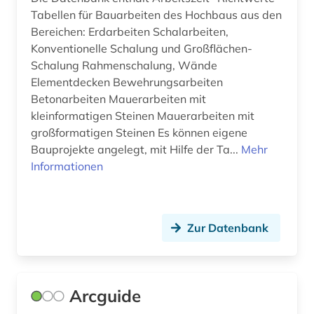
deutsche bahn ag (1)
Tabellen für Bauarbeiten des Hochbaus aus den
Bereichen: Erdarbeiten Schalarbeiten,
deutschland (22)
Konventionelle Schalung und Großflächen-
deutschland (ddr) (1)
Schalung Rahmenschalung, Wände
Elementdecken Bewehrungsarbeiten
die lebensbeschreibungen der beruehmtesten
Betonarbeiten Mauerarbeiten mit
italienischen architekten (1)
kleinformatigen Steinen Mauerarbeiten mit
großformatigen Steinen Es können eigene
diebstahlsicherung (1)
Bauprojekte angelegt, mit Hilfe der Ta...
Mehr
digital humanities (1)
Informationen
digitale karte (1)
digitale noten (1)
Zur Datenbank
digitalisat (1)
digitalisierte literatur (1)
Arcguide
digitalisierung (1)