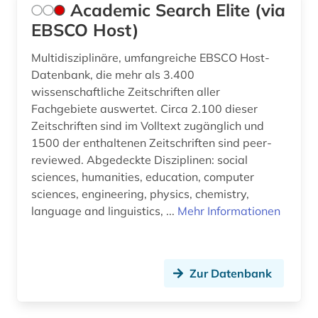
Academic Search Elite (via
berlin (5)
EBSCO Host)
beton (3)
Multidisziplinäre, umfangreiche EBSCO Host-
betonbau (1)
Datenbank, die mehr als 3.400
wissenschaftliche Zeitschriften aller
betriebsführung (1)
Fachgebiete auswertet. Circa 2.100 dieser
betriebsorganisation (1)
Zeitschriften sind im Volltext zugänglich und
1500 der enthaltenen Zeitschriften sind peer-
betriebssicherheit (1)
reviewed. Abgedeckte Disziplinen: social
sciences, humanities, education, computer
betriebswirtschaft (2)
sciences, engineering, physics, chemistry,
language and linguistics, ...
Mehr Informationen
betriebswirtschaftslehre (1)
bewehrung (1)
bgvr (1)
Zur Datenbank
bibliografie (14)