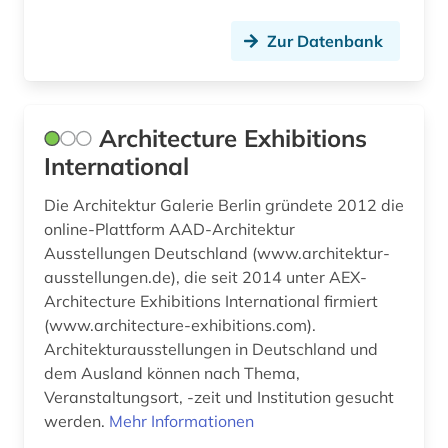
fertigungstechnik (3)
Zur Datenbank
feuerwehrwesen (1)
fid asien (1)
fid kunst, photografie, design (1)
Architecture Exhibitions
International
fid musikwissenschaft (1)
Die Architektur Galerie Berlin gründete 2012 die
film (3)
online-Plattform AAD-Architektur
Ausstellungen Deutschland (www.architektur-
filme (1)
ausstellungen.de), die seit 2014 unter AEX-
finnmark (1)
Architecture Exhibitions International firmiert
(www.architecture-exhibitions.com).
fluidik (1)
Architekturausstellungen in Deutschland und
dem Ausland können nach Thema,
folklore (1)
Veranstaltungsort, -zeit und Institution gesucht
forschung (2)
werden.
Mehr Informationen