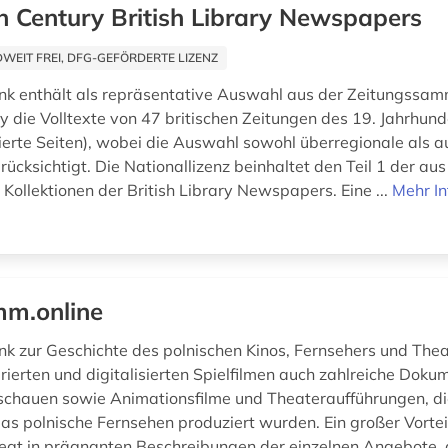
h Century British Library Newspapers
EIT FREI, DFG-GEFÖRDERTE LIZENZ
k enthält als repräsentative Auswahl aus der Zeitungssam
ry die Volltexte von 47 britischen Zeitungen des 19. Jahrhund
isierte Seiten), wobei die Auswahl sowohl überregionale als a
ücksichtigt. Die Nationallizenz beinhaltet den Teil 1 der aus
Kollektionen der British Library Newspapers. Eine ...
Mehr I
m.online
k zur Geschichte des polnischen Kinos, Fernsehers und Thea
rierten und digitalisierten Spielfilmen auch zahlreiche Doku
hauen sowie Animationsfilme und Theateraufführungen, die
das polnische Fernsehen produziert wurden. Ein großer Vortei
egt in prägnanten Beschreibungen der einzelnen Angebote, d