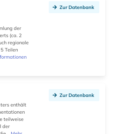
Zur Datenbank
mlung der
erts (ca. 2
uch regionale
 5 Teilen
nformationen
Zur Datenbank
ters enthält
mentationen
 teilweise
l der
ie...
Mehr