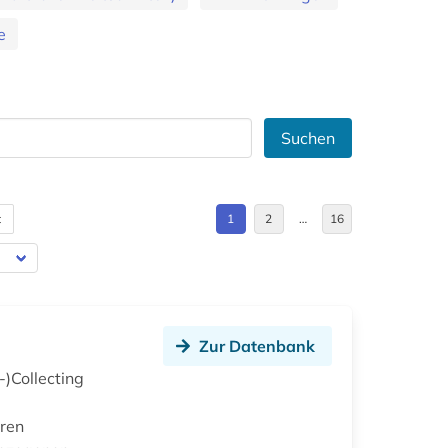
e
Suchen
t
1
2
…
16
Zur Datenbank
)Collecting
uren