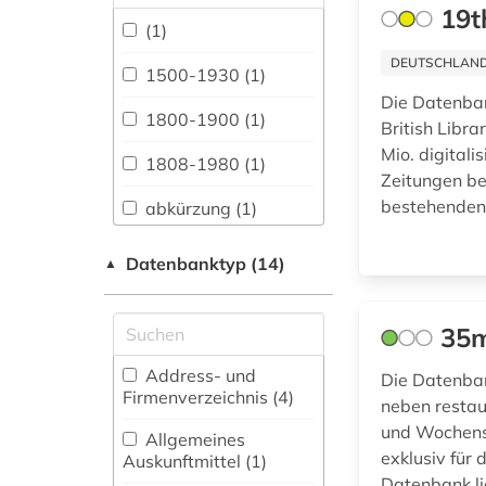
vergleichende Sprach-
19t
und
(1)
Literaturwissenschaft.
DEUTSCHLANDW
Indogermanistik.
1500-1930 (1)
Außereuropäische
Die Datenban
Sprachen und
1800-1900 (1)
British Libra
Literaturen (40)
Mio. digital
1808-1980 (1)
Amtliche
Zeitungen ber
Veröffentlichungen (3)
bestehenden 
abkürzung (1)
Anglistik.
adressbuch (1)
Amerikanistik (52)
Datenbanktyp (14)
▲
afrika (2)
Archäologie (10)
35m
afroamerikaner (2)
Architektur,
Bauingenieur- und
Address- und
Die Datenban
akademie der
Vermessungswesen
Firmenverzeichnis (4
)
bildenden künste (1)
neben restau
(15)
und Wochensc
Allgemeines
alain (1)
Bibliographien (6)
exklusiv für 
Auskunftmittel (1
)
Datenbank li