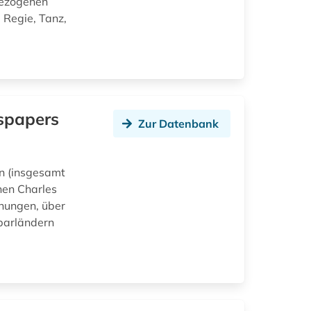
bezogenen
 Regie, Tanz,
wspapers
Zur Datenbank
en (insgesamt
hen Charles
chungen, über
barländern