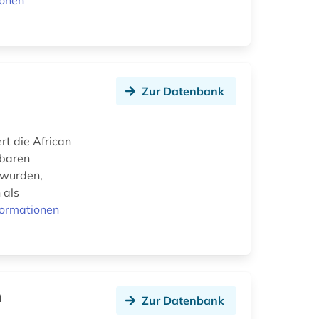
ionen
Zur Datenbank
t die African
gbaren
 wurden,
 als
formationen
h
Zur Datenbank