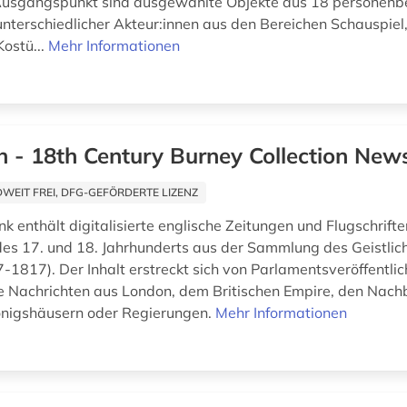
 Ausgangspunkt sind ausgewählte Objekte aus 18 personen
nterschiedlicher Akteur:innen aus den Bereichen Schauspiel,
Kostü...
Mehr Informationen
h - 18th Century Burney Collection Ne
EIT FREI, DFG-GEFÖRDERTE LIZENZ
k enthält digitalisierte englische Zeitungen und Flugschrift
 des 17. und 18. Jahrhunderts aus der Sammlung des Geistlic
-1817). Der Inhalt erstreckt sich von Parlamentsveröffentli
e Nachrichten aus London, dem Britischen Empire, den Nach
önigshäusern oder Regierungen.
Mehr Informationen