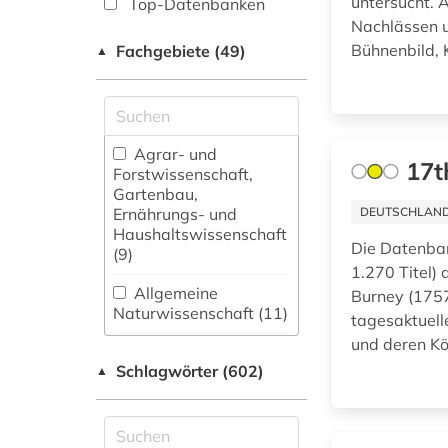
untersucht.
Top-Datenbanken
Nachlässen u
Bühnenbild, 
Fachgebiete (49)
▲
Agrar- und
17t
Forstwissenschaft,
Gartenbau,
Ernährungs- und
DEUTSCHLANDW
Haushaltswissenschaft
Die Datenban
(9)
1.270 Titel)
Allgemeine
Burney (1757
Naturwissenschaft (11)
tagesaktuell
und deren K
Allgemeine und
Schlagwörter (602)
fachübergreifende
▲
Datenbanken (145)
Allgemeine und