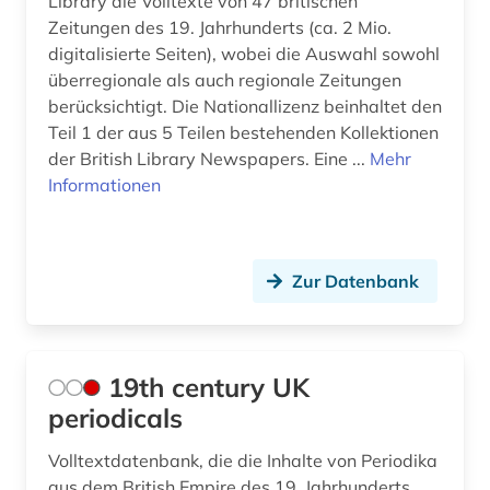
benjamin (1)
Library die Volltexte von 47 britischen
Zeitungen des 19. Jahrhunderts (ca. 2 Mio.
berber (1)
digitalisierte Seiten), wobei die Auswahl sowohl
überregionale als auch regionale Zeitungen
bergbau (2)
berücksichtigt. Die Nationallizenz beinhaltet den
Teil 1 der aus 5 Teilen bestehenden Kollektionen
bergen (2)
der British Library Newspapers. Eine ...
Mehr
bergen (norwegen) (2)
Informationen
bericht (2)
berlin (18)
Zur Datenbank
berlin-kreuzberg (1)
berliner mauer (1)
19th century UK
bern (1)
periodicals
berne <wesermarsch> (1)
Volltextdatenbank, die die Inhalte von Periodika
aus dem British Empire des 19. Jahrhunderts