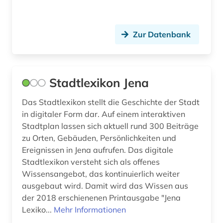
Sachsen (23)
american numismatic society (2)
Sachsen-Anhalt (7)
Zur Datenbank
amerika (31)
Schleswig-Holstein (7)
amerika + schwarze (1)
Schweden (190)
amerikanische geschichte (7)
Stadtlexikon Jena
Schweiz (35)
amerikanische revolution (1)
Das Stadtlexikon stellt die Geschichte der Stadt
Serbien (11)
in digitaler Form dar. Auf einem interaktiven
amerikanischer bürgerkrieg (1)
Skandinavien (9)
Stadtplan lassen sich aktuell rund 300 Beiträge
zu Orten, Gebäuden, Persönlichkeiten und
amerikanistik (3)
Slowakei (21)
Ereignissen in Jena aufrufen. Das digitale
amman (1)
Stadtlexikon versteht sich als offenes
Slowenien (12)
Wissensangebot, das kontinuierlich weiter
ammianus marcellinus (1)
Spanien (17)
ausgebaut wird. Damit wird das Wissen aus
der 2018 erschienenen Printausgabe "Jena
amsterdam (1)
Suedamerika (36)
Lexiko...
Mehr Informationen
amtsdrucksache (5)