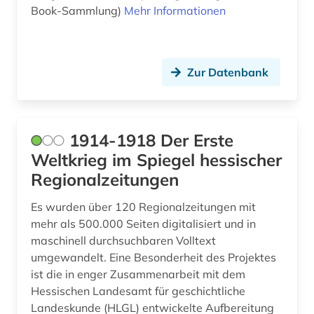
bartensleben <familie> (1)
Book-Sammlung)
Mehr Informationen
barßel (1)
basel (1)
Zur Datenbank
baudenkmal (2)
bauernhof (5)
1914-1918 Der Erste
bauernkrieg &lt (1)
Weltkrieg im Spiegel hessischer
Regionalzeitungen
bauingenieurwesen (1)
Es wurden über 120 Regionalzeitungen mit
bautzen (1)
mehr als 500.000 Seiten digitalisiert und in
bauunternehmer (1)
maschinell durchsuchbaren Volltext
umgewandelt. Eine Besonderheit des Projektes
bauwerk (1)
ist die in enger Zusammenarbeit mit dem
Hessischen Landesamt für geschichtliche
bayerisch-schwaben (1)
Landeskunde (HLGL) entwickelte Aufbereitung