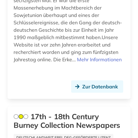
sechzigsten Mal. Er war die erste
armenfürsorge (4)
Massenerhebung im Machtbereich der
Sowjetunion überhaupt und eines der
armenien (2)
Schlüsselereignisse, die den Gang der deutsch-
deutschen Geschichte bis zur Einheit im Jahr
armenien (west) (1)
1990 maßgeblich mitbestimmt haben.Unsere
artefakte (1)
Website ist vor zehn Jahren erarbeitet und
recherchiert worden und ging zum fünfzigsten
artek (2)
Jahrestag online. Die Erke...
Mehr Informationen
arzneimittel (1)
arzt (1)
Zur Datenbank
asch (1)
aschach (1)
17th - 18th Century
aschaffenburg (1)
Burney Collection Newspapers
asiatische studien (1)
DEUTSCHLANDWEIT FREI, DFG-GEFÖRDERTE LIZENZ