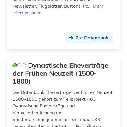
Newsletter, Flugblätter, Buttons, Po...
Mehr
akdademie der künste (1)
Griechenland (4)
Informationen
akte (2)
Griechenland (Altertum) (12)
aktiengesellschaft (1)
Großbritannien (112)
Zur Datenbank
albanien (1)
Hamburg (8)
albert (1)
Hessen (18)
Dynastische Eheverträge
albrecht (1)
Irland (15)
der Frühen Neuzeit (1500-
alexander von humboldt (3)
Island (23)
1800)
alfred escher (1)
Israel (36)
Die Datenbank Eheverträge der Frühen Neuzeit
1500–1800 gehört zum Teilprojekt A03
algerien (1)
Italien (33)
Dynastische Eheverträge und
allgemeine kulturwissenschaft (1)
Versicherheitlichung im
Japan (7)
Sonderforschungsbereich/Transregio 138
allgemeine sammelwerke (1)
Jugoslawien (9)
Dynamiken der Sicherheit an der Philipps-