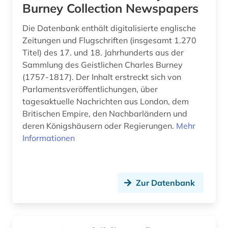
Burney Collection Newspapers
audiovisuelles material (3)
Die Datenbank enthält digitalisierte englische
aufgebot (1)
Zeitungen und Flugschriften (insgesamt 1.270
Titel) des 17. und 18. Jahrhunderts aus der
aufklärung (10)
Sammlung des Geistlichen Charles Burney
aufsatz (1)
(1757-1817). Der Inhalt erstreckt sich von
Parlamentsveröffentlichungen, über
aufsatzsammlung (5)
tagesaktuelle Nachrichten aus London, dem
Britischen Empire, den Nachbarländern und
augenzeuge (8)
deren Königshäusern oder Regierungen.
Mehr
augenzeugenbericht (1)
Informationen
augsburg (1)
augustinus (1)
Zur Datenbank
auktionshaus (1)
aurelius (1)