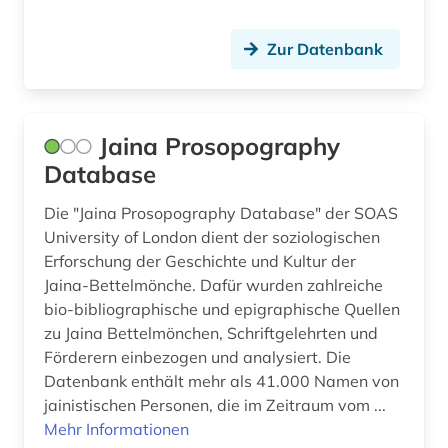
altgutnisch (1)
Osteuropa (43)
Zur Datenbank
althochdeutsch (1)
Ostmitteleuropa (20)
altisländisch (1)
Palaestina (8)
Jaina Prosopography
altkarte (1)
Polen (51)
Database
altnorwegisch (1)
Portugal (7)
Die "Jaina Prosopography Database" der SOAS
University of London dient der soziologischen
altokzitanisch (1)
Rheinland-Pfalz (12)
Erforschung der Geschichte und Kultur der
altorientalistik (2)
Jaina-Bettelmönche. Dafür wurden zahlreiche
Roemisches Reich (16)
bio-bibliographische und epigraphische Quellen
altschwedisch (1)
Rumänien (13)
zu Jaina Bettelmönchen, Schriftgelehrten und
Förderern einbezogen und analysiert. Die
altsächsisch (1)
Russland, Sowjetunion (84)
Datenbank enthält mehr als 41.000 Namen von
amager (1)
jainistischen Personen, die im Zeitraum vom ...
Saarland (5)
Mehr Informationen
american indian movement (1)