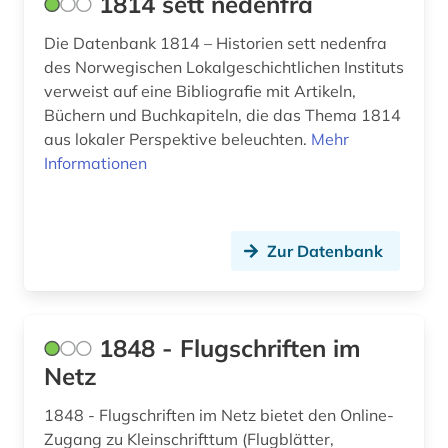
1814 sett nedenfra
auswanderungspolitik (1)
Die Datenbank 1814 – Historien sett nedenfra
des Norwegischen Lokalgeschichtlichen Instituts
ausweisung (1)
verweist auf eine Bibliografie mit Artikeln,
auswärtiger ausschuss des deutschen
Büchern und Buchkapiteln, die das Thema 1814
bundestages (1)
aus lokaler Perspektive beleuchten.
Mehr
Informationen
authentizität (1)
autobiografie (3)
autobiografische literatur (4)
Zur Datenbank
autobiographie (1)
autografen (1)
1848 - Flugschriften im
Netz
autograph (3)
1848 - Flugschriften im Netz bietet den Online-
autographensammlung (1)
Zugang zu Kleinschrifttum (Flugblätter,