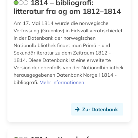
1814 – bibliografi:
ausbildung (2)
litteratur fra og om 1812–1814
auschwitz-prozess (3)
Am 17. Mai 1814 wurde die norwegische
Verfassung (Grunnlov) in Eidsvoll verabschiedet.
ausgrabung (2)
In der Datenbank der norwegischen
Nationalbibliothek findet man Primär- und
ausländer (2)
Sekundärliteratur zu dem Zeitraum 1812 -
ausländisches kulturgut (1)
1814. Diese Datenbank ist eine erweiterte
Version der ebenfalls von der Nationalbibliothek
aussenpolitik (1)
herausgegebenen Datenbank Norge i 1814 -
bibliografi.
Mehr Informationen
ausstellung (4)
ausstellungskatalog (2)
australien (8)
Zur Datenbank
auswanderer (3)
auswanderung (14)