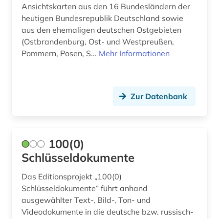
apologetik (1)
Ansichtskarten aus den 16 Bundesländern der
heutigen Bundesrepublik Deutschland sowie
apostolische pönitentiarie (1)
aus den ehemaligen deutschen Ostgebieten
(Ostbrandenburg, Ost- und Westpreußen,
apotheke (1)
Pommern, Posen, S...
Mehr Informationen
aquarell (1)
arabisch (10)
Zur Datenbank
arabische literatur (1)
arabische staaten (3)
100(0)
arabistik (5)
Schlüsseldokumente
arbeit (1)
Das Editionsprojekt „100(0)
arbeiterbewegung (12)
Schlüsseldokumente“ führt anhand
ausgewählter Text-, Bild-, Ton- und
arbeiterin (1)
Videodokumente in die deutsche bzw. russisch-