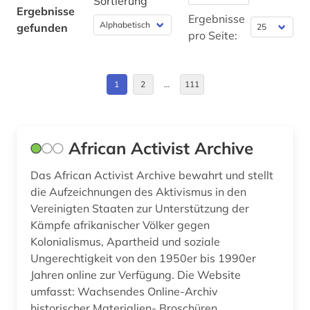
Sortierung
Ergebnisse
afrikaforschung (2)
Byzantinisches Reich (9)
Ergebnisse
gefunden
pro Seite:
afrikanistik (2)
China (33)
afrikastudien (2)
Daenemark (141)
1
2
…
111
afrikawissenschaften (3)
Deutschland (361)
afro-amerikanische frauen (1)
Deutschland (DDR) (48)
African Activist Archive
afro-amerikanische geschichte (1)
Estland (13)
Das African Activist Archive bewahrt und stellt
afroamerikaner (2)
Europa (78)
die Aufzeichnungen des Aktivismus in den
Vereinigten Staaten zur Unterstützung der
agder (2)
Finnland (41)
Kämpfe afrikanischer Völker gegen
Kolonialismus, Apartheid und soziale
agence france-presse (1)
Frankreich (60)
Ungerechtigkeit von den 1950er bis 1990er
agrargeschichte (1)
GUS (5)
Jahren online zur Verfügung. Die Website
umfasst: Wachsendes Online-Archiv
agrarkultur (1)
Gibraltar (1)
historischer Materialien- Broschüren,