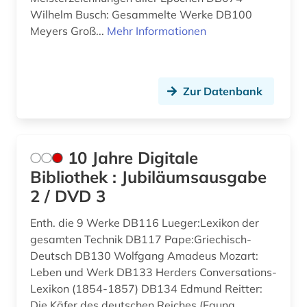
angloamerika (1)
Wilhelm Busch: Gesammelte Werke DB100
angloamerikanischer kulturraum (1)
Meyers Groß...
Mehr Informationen
anne frank (1)
anschrift (1)
Zur Datenbank
ansichtskarte (1)
ansichtspostkarte (4)
10 Jahre Digitale
antarktika (1)
Bibliothek : Jubiläumsausgabe
2 / DVD 3
antarktis (2)
Enth. die 9 Werke DB116 Lueger:Lexikon der
anthologie (5)
gesamten Technik DB117 Pape:Griechisch-
anthropologie (9)
Deutsch DB130 Wolfgang Amadeus Mozart:
Leben und Werk DB133 Herders Conversations-
anthroposophie (1)
Lexikon (1854-1857) DB134 Edmund Reitter:
Die Käfer des deutschen Reiches (Fauna