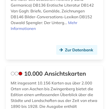
anthropozän (1)
Germanica) DB136 Erotische Literatur DB142
Van Gogh: Briefe, Gemälde, Zeichnungen
antifaschismus (2)
DB146 Bilder-Conversations-Lexikon DB152
antiheld (1)
Oswald Spengler: Der Unterg...
Mehr
Informationen
antijüdische propaganda (1)
antike (23)
Zur Datenbank
antike religionen (1)
antikolonialismus (2)
antisemitismus (8)
10.000 Ansichtskarten
antisemitismus (motiv) (1)
Mit insgesamt 10.156 Karten aus über 2.000
Orten von Aachen bis Zwingenberg bietet die
antisemitismusforschung (1)
Edition einen umfassenden Überblick über die
Städte und Landschaften aus der Zeit von etwa
apartheid (3)
1890 bis 1928. Die Ausgabe enthält