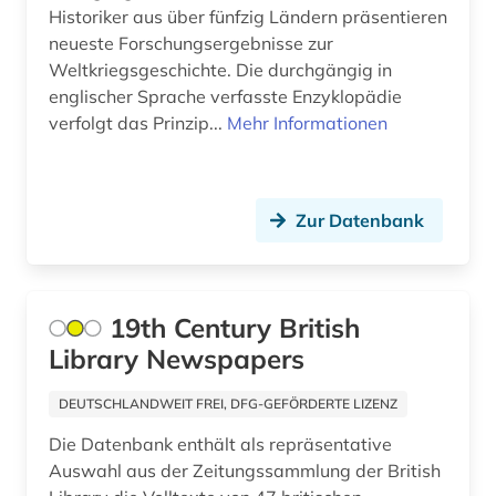
Historiker aus über fünfzig Ländern präsentieren
behörden (1)
neueste Forschungsergebnisse zur
belgien (7)
Weltkriegsgeschichte. Die durchgängig in
englischer Sprache verfasste Enzyklopädie
belletristik (1)
verfolgt das Prinzip...
Mehr Informationen
belzyze (1)
ben (1)
Zur Datenbank
benedikt &lt (1)
benediktinerabtei (1)
19th Century British
benediktinerkloster sankt salvator und
Library Newspapers
bonifatius (1)
beneluxländer (1)
DEUTSCHLANDWEIT FREI, DFG-GEFÖRDERTE LIZENZ
Die Datenbank enthält als repräsentative
benin (1)
Auswahl aus der Zeitungssammlung der British