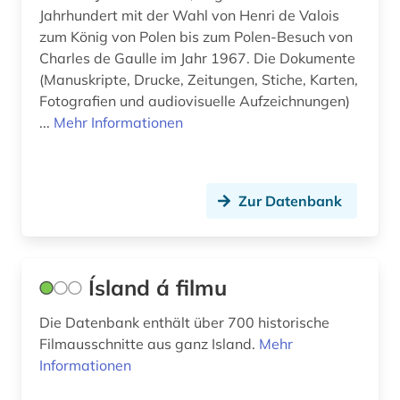
Jahrhundert mit der Wahl von Henri de Valois
alternativbewegung (2)
Moldawien (7)
zum König von Polen bis zum Polen-Besuch von
Charles de Gaulle im Jahr 1967. Die Dokumente
altersversorung (1)
Monaco (1)
(Manuskripte, Drucke, Zeitungen, Stiche, Karten,
altertum (18)
Fotografien und audiovisuelle Aufzeichnungen)
Montenegro (8)
...
Mehr Informationen
altertumswissenschaft (12)
Niederlande (59)
altertumswissenschaften (6)
Niedersachsen (27)
Zur Datenbank
altes buch (10)
Nordamerika (21)
altes testament (1)
Nordrhein-Westfalen (14)
Ísland á filmu
altes ägypten (1)
Norwegen (78)
altfäröisch (1)
Die Datenbank enthält über 700 historische
Oesterreich (100)
Filmausschnitte aus ganz Island.
Mehr
altgermanistik (3)
Osmanisches Reich (11)
Informationen
altgriechisch (1)
Ostasien (20)