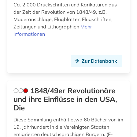
bagdad (1)
Ca. 2.000 Druckschriften und Karikaturen aus
der Zeit der Revolution von 1848/49, z.B.
balkanromanistik (1)
Maueranschläge, Flugblätter, Flugschriften,
Zeitungen und Lithographien
Mehr
ballangen (1)
Informationen
ballett (1)
baltikum (4)
Zur Datenbank
bamberg (1)
bamberg kreis (1)
1848/49er Revolutionäre
banknote (1)
und ihre Einflüsse in den USA,
bantusprachen (1)
Die
barbosa (1)
Diese Sammlung enthält etwa 60 Bücher von im
19. Jahrhundert in die Vereinigten Staaten
barock (1)
emigrierten deutschsprachigen Bürgern. (E-