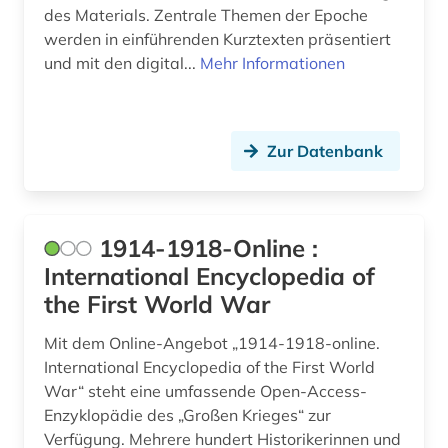
des Materials. Zentrale Themen der Epoche
bayerische motoren-werke (1)
werden in einführenden Kurztexten präsentiert
bayerische staatsbibliothek (3)
und mit den digital...
Mehr Informationen
bayern (26)
bayern. bayerische staatsregierung (1)
Zur Datenbank
beamter (1)
beeinträchtigung (1)
1914-1918-Online :
begriffsgeschichte &amp;lt;fach&amp;gt; (1)
International Encyclopedia of
the First World War
begräbnis (1)
Mit dem Online-Angebot „1914-1918-online.
behinderung (2)
International Encyclopedia of the First World
behringwerke (1)
War“ steht eine umfassende Open-Access-
Enzyklopädie des „Großen Krieges“ zur
behörde (1)
Verfügung. Mehrere hundert Historikerinnen und