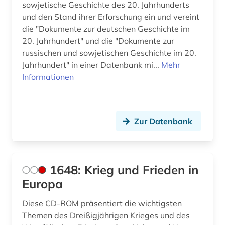
sowjetische Geschichte des 20. Jahrhunderts
arbeiterklasse (1)
und den Stand ihrer Erforschung ein und vereint
arbeitsbeziehungen (1)
die "Dokumente zur deutschen Geschichte im
20. Jahrhundert" und die "Dokumente zur
arbeitskampf (1)
russischen und sowjetischen Geschichte im 20.
Jahrhundert" in einer Datenbank mi...
Mehr
architektur (11)
Informationen
architekturgeschichte (1)
archiv (58)
Zur Datenbank
archiv für kindertexte eva maria kohl (1)
archival documents (1)
1648: Krieg und Frieden in
archivalien (5)
Europa
archivbestand (2)
Diese CD-ROM präsentiert die wichtigsten
archive (1)
Themen des Dreißigjährigen Krieges und des