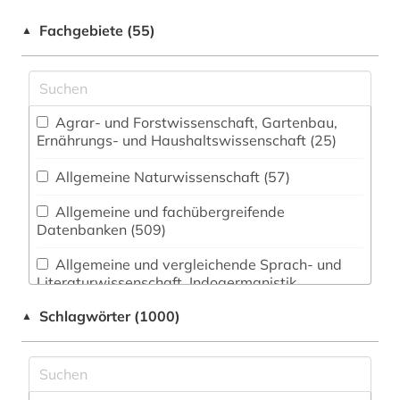
Fachgebiete (55)
▲
Agrar- und Forstwissenschaft, Gartenbau,
Ernährungs- und Haushaltswissenschaft (25)
Allgemeine Naturwissenschaft (57)
Allgemeine und fachübergreifende
Datenbanken (509)
Allgemeine und vergleichende Sprach- und
Literaturwissenschaft. Indogermanistik.
Außereuropäische Sprachen und Literaturen
Schlagwörter (1000)
▲
(163)
Amtliche Veröffentlichungen (12)
Anglistik. Amerikanistik (201)