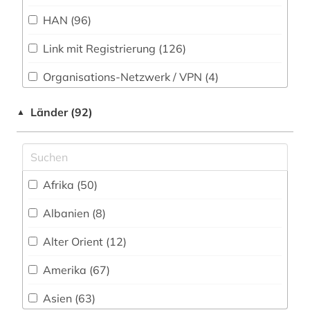
Ostasienwissenschaft (4)
HAN (96)
abgeordneter (3)
Osteuropa-Studien (8)
Link mit Registrierung (126)
abkommen (1)
Pädagogik (79)
Organisations-Netzwerk / VPN (4)
abkürzung (1)
Parlamentsschriften (9)
Shibboleth
abolitionismus (1)
Länder (92)
▲
Philosophie (146)
Zugriff vor Ort
abraham (1)
Physik (23)
abraham geiger kolle (1)
Afrika (50)
Politologie (418)
abrüstung (1)
Albanien (8)
Psychologie (50)
abschaffung (1)
Alter Orient (12)
Rechtswissenschaft (142)
abtei cluny (1)
Amerika (67)
Romanistik (90)
abzeichen (1)
Asien (63)
Slavistik (83)