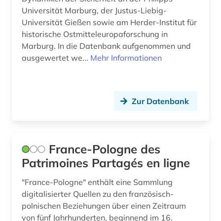
Universität Marburg, der Justus-Liebig-
allierte (1)
Kanada (21)
Universität Gießen sowie am Herder-Institut für
alltag (6)
historische Ostmitteleuropaforschung in
Korea (2)
Marburg. In die Datenbank aufgenommen und
alltagsgeschichte &lt;fach&gt; (4)
Kroatien (11)
ausgewertet we...
Mehr Informationen
alltagskultur (5)
Lettland (10)
alltagsleben (1)
Liechtenstein (6)
Zur Datenbank
altbestand (2)
Litauen (14)
altdänisch (1)
Luxemburg (4)
France-Pologne des
alte drucke (1)
Makedonien (6)
Patrimoines Partagés en ligne
alte geschichte (8)
Malta (1)
"France-Pologne" enthält eine Sammlung
digitalisierter Quellen zu den französisch-
alte landesschule korbach (1)
Mecklenburg-Vorpommern (10)
polnischen Beziehungen über einen Zeitraum
alter orient (4)
von fünf Jahrhunderten, beginnend im 16.
Mittelamerika (30)