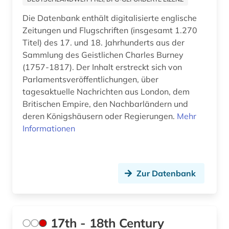
asien (10)
Die Datenbank enthält digitalisierte englische
Zeitungen und Flugschriften (insgesamt 1.270
asienforschung (3)
Titel) des 17. und 18. Jahrhunderts aus der
assisi (1)
Sammlung des Geistlichen Charles Burney
(1757-1817). Der Inhalt erstreckt sich von
assyriologie (1)
Parlamentsveröffentlichungen, über
tagesaktuelle Nachrichten aus London, dem
astronomie (2)
Britischen Empire, den Nachbarländern und
atlas (10)
deren Königshäusern oder Regierungen.
Mehr
Informationen
atomare bedrohung (1)
audio recordings (1)
Zur Datenbank
audiodatei (3)
audioführung (1)
audiothek (1)
17th - 18th Century