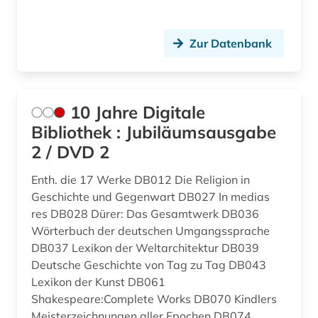
Suedasien (7)
analysen (1)
Suedostasien (3)
Zur Datenbank
anarchie (1)
Suedosteuropa (12)
anarchismus (1)
Thueringen (12)
10 Jahre Digitale
anarchosyndikalismus (1)
Tschechische Republik (33)
Bibliothek : Jubiläumsausgabe
anden (1)
2 / DVD 2
Tuerkei (12)
andreas (1)
USA (132)
Enth. die 17 Werke DB012 Die Religion in
Geschichte und Gegenwart DB027 In medias
anfänge - 1965 (1)
Ukraine (24)
res DB028 Dürer: Das Gesamtwerk DB036
Wörterbuch der deutschen Umgangssprache
anglikanische kirche der provinz uganda (1)
Ungarn (25)
DB037 Lexikon der Weltarchitektur DB039
anglistik (5)
Deutsche Geschichte von Tag zu Tag DB043
Vatikanstadt (3)
Lexikon der Kunst DB061
anglo-amerikanische beziehungen (1)
Zypern (2)
Shakespeare:Complete Works DB070 Kindlers
Meisterzeichnungen aller Epochen DB074