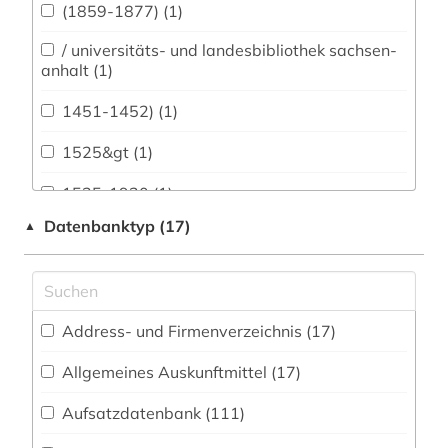
(1859-1877) (1)
Archäologie (153)
/ universitäts- und landesbibliothek sachsen-
Architektur, Bauingenieur- und
anhalt (1)
Vermessungswesen (74)
1451-1452) (1)
Bibliographien (27)
1525&gt (1)
Biologie, Biotechnologie (43)
1535-1920 (1)
Buch- und Bibliothekswesen,
Datenbanktyp (17)
▲
Informationswissenschaft (143)
16. jahrhundert (1)
Chemie und Pharmazie (23)
1600-1800 (1)
Elektrotechnik, Elektronik, Nachrichtentechnik
1680-1648 (1)
(16)
Address- und Firmenverzeichnis (17
)
1706-1790 (1)
Energietechnik (18)
Allgemeines Auskunftmittel (17
)
1718-1876 (1)
Ethnologie (225)
Aufsatzdatenbank (111
)
18. jahrhundert (2)