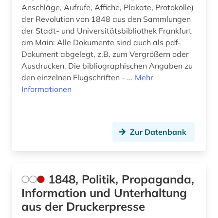
autor (2)
Anschläge, Aufrufe, Affiche, Plakate, Protokolle)
der Revolution von 1848 aus den Sammlungen
außenhandel (3)
der Stadt- und Universitätsbibliothek Frankfurt
am Main: Alle Dokumente sind auch als pdf-
außenministerium (3)
Dokument abgelegt, z.B. zum Vergrößern oder
außenpolitik (16)
Ausdrucken. Die bibliographischen Angaben zu
den einzelnen Flugschriften - ...
Mehr
außenwirtschaft (1)
Informationen
avantgarde (2)
axel oxenstierna (1)
Zur Datenbank
bad kissingen (1)
bad reichenhall (1)
1848, Politik, Propaganda,
baden (3)
Information und Unterhaltung
baden-württemberg (11)
aus der Druckerpresse