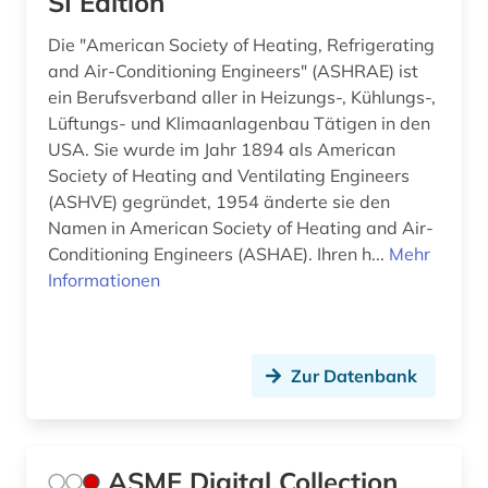
SI Edition
gleitlager (1)
Die "American Society of Heating, Refrigerating
and Air-Conditioning Engineers" (ASHRAE) ist
globalisierung (1)
ein Berufsverband aller in Heizungs-, Kühlungs-,
Lüftungs- und Klimaanlagenbau Tätigen in den
glossar (3)
USA. Sie wurde im Jahr 1894 als American
grenzflächen (1)
Society of Heating and Ventilating Engineers
(ASHVE) gegründet, 1954 änderte sie den
gummi (1)
Namen in American Society of Heating and Air-
Conditioning Engineers (ASHAE). Ihren h...
Mehr
halbleiter (1)
Informationen
handbuch (2)
handel (1)
Zur Datenbank
hardware (2)
harz (1)
ASME Digital Collection
haustechnik (1)