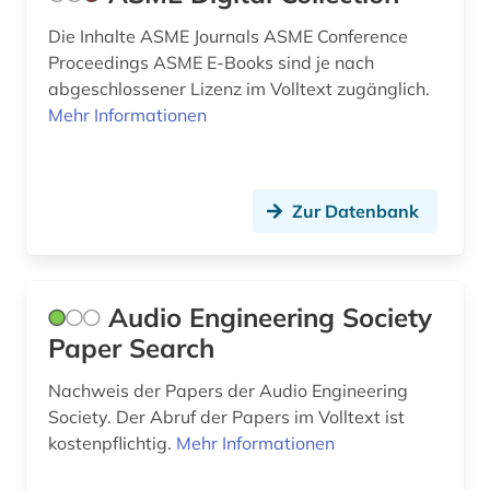
Die Inhalte ASME Journals ASME Conference
heil- und hilfsmittel (1)
Proceedings ASME E-Books sind je nach
heizung (1)
abgeschlossener Lizenz im Volltext zugänglich.
Mehr Informationen
heizungshandwerk (1)
hersteller (1)
Zur Datenbank
historische persönlichkeit (1)
human-computer interface (1)
hybridantrieb (1)
Audio Engineering Society
Paper Search
händler (1)
Nachweis der Papers der Audio Engineering
hüttenindustrie (1)
Society. Der Abruf der Papers im Volltext ist
kostenpflichtig.
Mehr Informationen
indien (1)