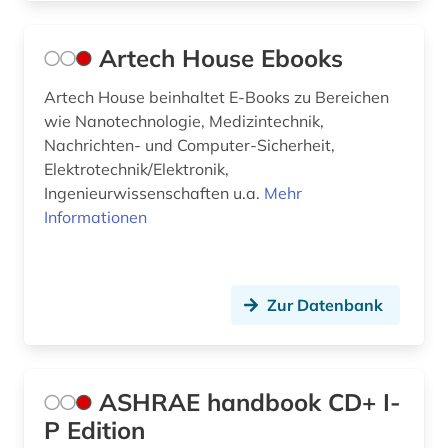
forschungdaten (1)
Artech House Ebooks
forschungsbericht (1)
Artech House beinhaltet E-Books zu Bereichen
forschungsdaten (1)
wie Nanotechnologie, Medizintechnik,
Nachrichten- und Computer-Sicherheit,
forschungsdatenmanagement (1)
Elektrotechnik/Elektronik,
Ingenieurwissenschaften u.a.
Mehr
forschungsdatenrepositorium (1)
Informationen
fotografie (2)
fotografieren (1)
Zur Datenbank
französisch (2)
funktechnik (3)
ASHRAE handbook CD+ I-
gebrauchsmuster (3)
P Edition
gebrauchsmusteranmeldung (2)