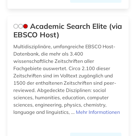
deutschland elektrotechnische industrie
adressbuch (1)
Academic Search Elite (via
devices &amp; systems (1)
EBSCO Host)
diebstahlsicherung (1)
Multidisziplinäre, umfangreiche EBSCO Host-
dienstleistung (2)
Datenbank, die mehr als 3.400
wissenschaftliche Zeitschriften aller
digitalisierung (1)
Fachgebiete auswertet. Circa 2.100 dieser
Zeitschriften sind im Volltext zugänglich und
din-en-iso-norm (1)
1500 der enthaltenen Zeitschriften sind peer-
reviewed. Abgedeckte Disziplinen: social
din-iso-norm (1)
sciences, humanities, education, computer
din-norm (3)
sciences, engineering, physics, chemistry,
language and linguistics, ...
Mehr Informationen
din-vde-norm (3)
din-vde-normen (1)