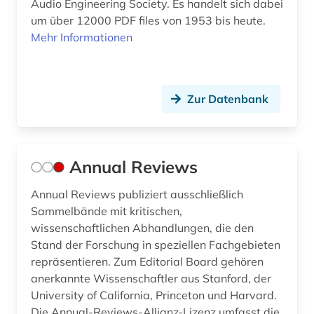
Audio Engineering Society. Es handelt sich dabei
enzyklopädie (1)
um über 12000 PDF files von 1953 bis heute.
Mehr Informationen
erdgas (1)
erneuerbare energie (1)
Zur Datenbank
essay (1)
eth zürich (1)
europäische gemeinschaft (1)
Annual Reviews
europäische union (2)
Annual Reviews publiziert ausschließlich
Sammelbände mit kritischen,
evolutionary computation (1)
wissenschaftlichen Abhandlungen, die den
Stand der Forschung in speziellen Fachgebieten
explosionen (1)
repräsentieren. Zum Editorial Board gehören
fahrzeugbau (2)
anerkannte Wissenschaftler aus Stanford, der
University of California, Princeton und Harvard.
fahrzeugtechnik (2)
Die Annual-Reviews-Allianz-Lizenz umfasst die