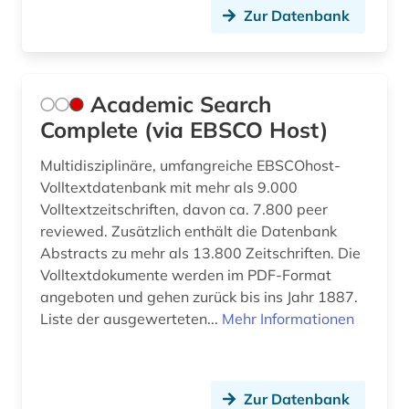
Zur Datenbank
datensammlung (1)
datentechnik (2)
Academic Search
datenübertragung (1)
Complete (via EBSCO Host)
demographie (1)
Multidisziplinäre, umfangreiche EBSCOhost-
design history (1)
Volltextdatenbank mit mehr als 9.000
Volltextzeitschriften, davon ca. 7.800 peer
desktop publishing (1)
reviewed. Zusätzlich enthält die Datenbank
Abstracts zu mehr als 13.800 Zeitschriften. Die
desktop-publishing (1)
Volltextdokumente werden im PDF-Format
deutsch (9)
angeboten und gehen zurück bis ins Jahr 1887.
Liste der ausgewerteten...
Mehr Informationen
deutschland (5)
deutschland (ddr) (1)
Zur Datenbank
deutschland elektronik adressbuch (1)