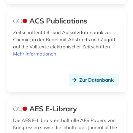
elektrotechnik (35)
elektrotechnik und elektronik (1)
ACS Publications
elges gelenklager und gelenkköpfe (1)
Zeitschriftentitel- und Aufsatzdatenbank zur
Chemie; in der Regel mit Abstracts und Zugriff
elktrotechnik (1)
auf die Volltexte elektronischer Zeitschriften
Mehr Informationen
energietechnik (8)
energy (1)
engineering (1)
Zur Datenbank
engineering profession (1)
englisch (11)
AES E-Library
english (1)
Die AES E-Library enthält alle AES Papers von
Kongressen sowie die Inhalte des Journal of the
entwicklung (1)