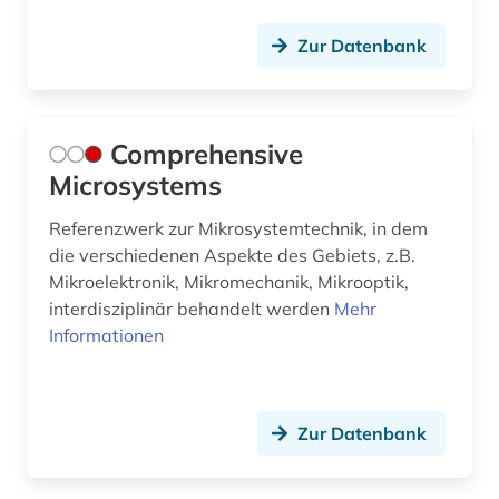
lichttechnik (1)
Zur Datenbank
linearführungen (1)
linguistic (1)
Comprehensive
lithografie (1)
Microsystems
luftfahrttechnik (3)
Referenzwerk zur Mikrosystemtechnik, in dem
luftnachrichtendienst (2)
die verschiedenen Aspekte des Gebiets, z.B.
Mikroelektronik, Mikromechanik, Mikrooptik,
lüftungstechnik (1)
interdisziplinär behandelt werden
Mehr
management (1)
Informationen
maritim (1)
maritime dictionary (1)
Zur Datenbank
markscheidekunde (1)