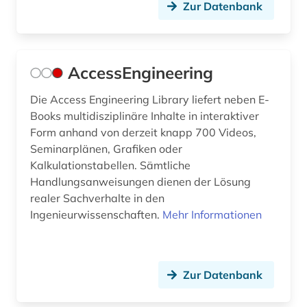
Zur Datenbank
dissertation (1)
dokumentenserver (2)
dämpfung (1)
AccessEngineering
e-commerce (1)
Die Access Engineering Library liefert neben E-
Books multidisziplinäre Inhalte in interaktiver
e-learning (4)
Form anhand von derzeit knapp 700 Videos,
Seminarplänen, Grafiken oder
e-technik (1)
Kalkulationstabellen. Sämtliche
e-tutorial (1)
Handlungsanweisungen dienen der Lösung
realer Sachverhalte in den
einbruchsicherung (2)
Ingenieurwissenschaften.
Mehr Informationen
einführung (1)
elektrische energie (1)
Zur Datenbank
elektrische energietechnik (3)