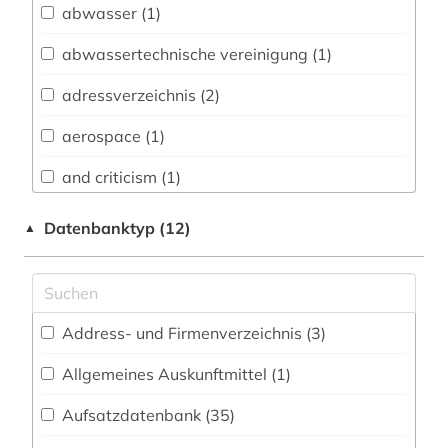
Architektur, Bauingenieur- und
abwasser (1)
Vermessungswesen (87)
abwassertechnische vereinigung (1)
Bibliographien (2)
adressverzeichnis (2)
Biologie, Biotechnologie (91)
aerospace (1)
Buch- und Bibliothekswesen,
Informationswissenschaft (9)
and criticism (1)
Chemie und Pharmazie (73)
angewandte wissenschaften (1)
Datenbanktyp (12)
▲
Elektrotechnik, Elektronik, Nachrichtentechnik
anlagenbau (1)
(226)
anlagentechnik (1)
Energietechnik (80)
Address- und Firmenverzeichnis (3
)
anwendungsbeispiele (1)
Ethnologie (13)
Allgemeines Auskunftmittel (1
)
anwendungssoftware (1)
Geographie (20)
Aufsatzdatenbank (35
)
arbeit (1)
Geowissenschaften (39)