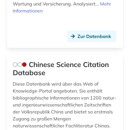
klimatechnisches handwerk (1)
Wartung und Versicherung. Analysiert...
Mehr
Informationen
kohle (1)
kommunikation (2)
Zur Datenbank
kommunikationstechnik (2)
konferenz (1)
kongress (3)
Chinese Science Citation
Database
kongressbericht (1)
Diese Datenbank wird über das Web of
konstruktion (1)
Knowledge-Portal angeboten. Sie enthält
kraftfahrzeugtechnik (2)
bibliographische Informationen von 1200 natur-
und ingenieurwissenschaftlichen Zeitschriften
kunst (1)
der Volksrepublik China und bietet so erstmals
Zugang zu großen Mengen
kühlungstechnik (1)
naturwissenschaftlicher Fachliteratur Chinas.