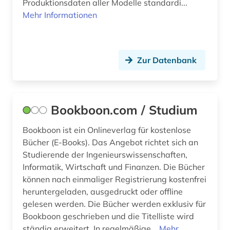
Produktionsdaten aller Modelle standardi...
innovation (1)
Mehr Informationen
institute of electrical and electronics engineers
(1)
Zur Datenbank
intelligente systeme (1)
intelligentes stromnetz (1)
internationale fernmelde-union (2)
Bookboon.com / Studium
internationale norm (3)
Bookboon ist ein Onlineverlag für kostenlose
Bücher (E-Books). Das Angebot richtet sich an
internetportal (1)
Studierende der Ingenieurswissenschaften,
Informatik, Wirtschaft und Finanzen. Die Bücher
internettechnologie (1)
können nach einmaliger Registrierung kostenfrei
iot (1)
heruntergeladen, ausgedruckt oder offline
gelesen werden. Die Bücher werden exklusiv für
iso (2)
Bookboon geschrieben und die Titelliste wird
ständig erweitert. In regelmäßige...
Mehr