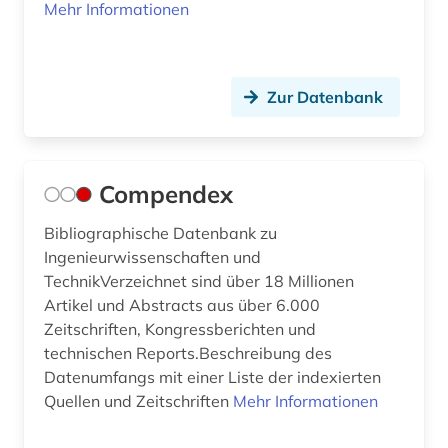
künstliche intelligenz (3)
Mehr Informationen
labor (1)
lagerstättenkunde (1)
Zur Datenbank
landwirtschaft (1)
laser (2)
Compendex
lasertechnologie (1)
Bibliographische Datenbank zu
laufrollen (1)
Ingenieurwissenschaften und
TechnikVerzeichnet sind über 18 Millionen
lehrfilm (1)
Artikel und Abstracts aus über 6.000
Zeitschriften, Kongressberichten und
lehrfilme (1)
technischen Reports.Beschreibung des
leichtbau (1)
Datenumfangs mit einer Liste der indexierten
Quellen und Zeitschriften
Mehr Informationen
lexikon (1)