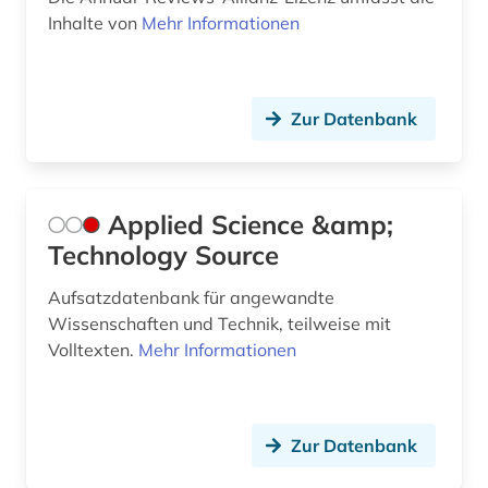
Inhalte von
Mehr Informationen
fasern (1)
faseroptik (1)
fernerkundung (3)
Zur Datenbank
fertigungstechnik (3)
festkörperforschung (1)
Applied Science &amp;
Technology Source
feuerwehrwesen (1)
filme (1)
Aufsatzdatenbank für angewandte
Wissenschaften und Technik, teilweise mit
finanzwirtschaft (1)
Volltexten.
Mehr Informationen
firma (1)
firmenverzeichnis (1)
Zur Datenbank
forschung (1)