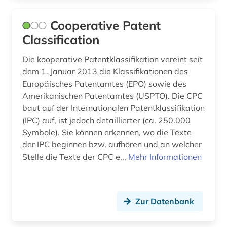
mikromobilität (1)
Cooperative Patent
mikrosystemtechnik (3)
Classification
mineralogie (1)
Die kooperative Patentklassifikation vereint seit
dem 1. Januar 2013 die Klassifikationen des
mitgliedsstaaten (1)
Europäisches Patentamtes (EPO) sowie des
mobilität (1)
Amerikanischen Patentamtes (USPTO). Die CPC
baut auf der Internationalen Patentklassifikation
mobilitätstechnologie (1)
(IPC) auf, ist jedoch detaillierter (ca. 250.000
Symbole). Sie können erkennen, wo die Texte
motorenbau (1)
der IPC beginnen bzw. aufhören und an welcher
multidisziplinär (1)
Stelle die Texte der CPC e...
Mehr Informationen
multimedia (1)
nachrichtentechnik (11)
Zur Datenbank
nanolithographie (1)