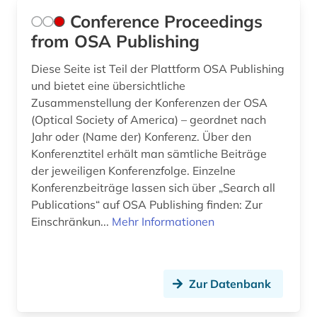
mehrsprachig&gt (3)
Conference Proceedings
from OSA Publishing
mems (1)
Diese Seite ist Teil der Plattform OSA Publishing
messtechnik (2)
und bietet eine übersichtliche
metallischer werkstoff (1)
Zusammenstellung der Konferenzen der OSA
(Optical Society of America) – geordnet nach
metallkunde (1)
Jahr oder (Name der) Konferenz. Über den
Konferenztitel erhält man sämtliche Beiträge
metrologie (1)
der jeweiligen Konferenzfolge. Einzelne
meßtechnik (2)
Konferenzbeiträge lassen sich über „Search all
Publications“ auf OSA Publishing finden: Zur
migration (1)
Einschränkun...
Mehr Informationen
mikrocontroller (1)
mikroelektronik (1)
Zur Datenbank
mikrofluidik (1)