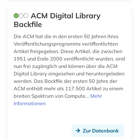
elektroakustik (1)
ACM Digital Library
elektrochemie (3)
Backfile
elektrofahrzeug (1)
Die ACM hat die in den ersten 50 Jahren ihres
elektroindustrie (1)
Veröffentlichungsprogramms veröffentlichten
Artikel freigegeben. Diese Artikel, die zwischen
elektronik (22)
1951 und Ende 2000 veröffentlicht wurden, sind
nun frei zugänglich und können über die ACM
elektronische komponenten (1)
Digital Library eingesehen und heruntergeladen
werden. Das Backfile der ersten 50 Jahre der
elektronische zeitschrift (6)
ACM enthält mehr als 117.500 Artikel zu einem
elektronisches bauelement (1)
breiten Spektrum von Compute...
Mehr
Informationen
elektronisches buch (31)
elektronisches system (1)
Zur Datenbank
elektrooptik (4)