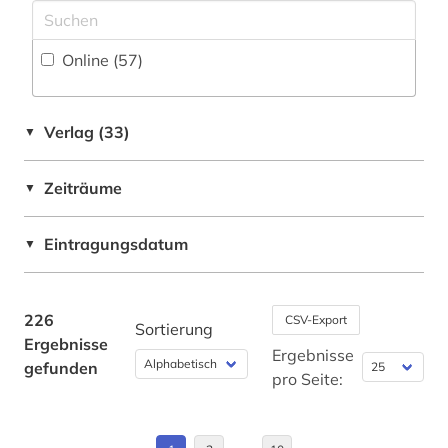
biomedizin (2)
Deutschland (DDR) (1)
Online (57
)
biomedizinische technik (4)
Estland (1)
biotechnologie (1)
Europa (7)
Verlag (33)
▼
biowissenschaften (2)
Oesterreich (1)
Zeiträume
brandschutz (4)
▼
Osteuropa (1)
bunker (1)
Ostmitteleuropa (1)
Eintragungsdatum
▼
business (1)
Palaestina (1)
chemie (62)
Polen (1)
226
CSV-Export
Sortierung
Ergebnisse
china (1)
Rumänien (1)
Ergebnisse
gefunden
pro Seite:
circuit (1)
Russland, Sowjetunion (1)
cloud computing (1)
Schweiz (3)