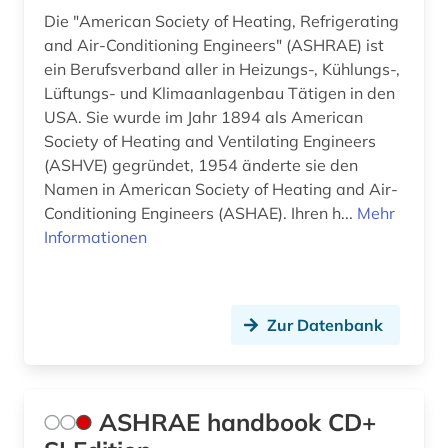
Die "American Society of Heating, Refrigerating
gebrauchsmusterrecht (2)
and Air-Conditioning Engineers" (ASHRAE) ist
ein Berufsverband aller in Heizungs-, Kühlungs-,
gefahrstoffe (1)
Lüftungs- und Klimaanlagenbau Tätigen in den
geisteswissenschaften (7)
USA. Sie wurde im Jahr 1894 als American
Society of Heating and Ventilating Engineers
general topics for engineers (1)
(ASHVE) gegründet, 1954 änderte sie den
Namen in American Society of Heating and Air-
geomechanik (1)
Conditioning Engineers (ASHAE). Ihren h...
Mehr
Informationen
geotechnik (1)
geowissenschaften (1)
geschichte (4)
Zur Datenbank
gesundheit (1)
gewerbliche schutzrechte (3)
ASHRAE handbook CD+
gewerblicher rechtsschutz (4)