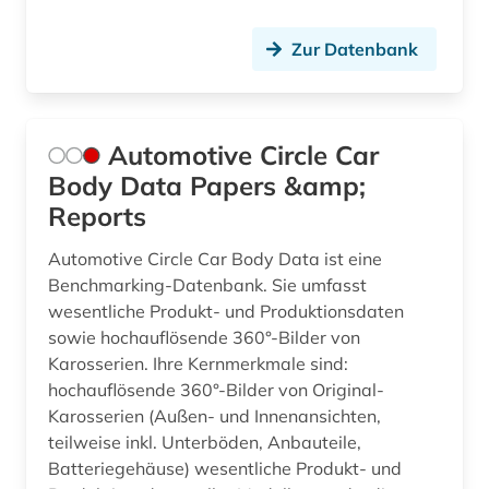
industrie (2)
informatik (20)
Zur Datenbank
informatik und kommunikationstechnik (2)
informations- und kommunikationstechnologie
Automotive Circle Car
(1)
Body Data Papers &amp;
informationssicherheit (1)
Reports
informationstechnik (7)
Automotive Circle Car Body Data ist eine
Benchmarking-Datenbank. Sie umfasst
informationstechnologie (2)
wesentliche Produkt- und Produktionsdaten
informationstheorie (1)
sowie hochauflösende 360°-Bilder von
Karosserien. Ihre Kernmerkmale sind:
informationswissenschaften (1)
hochauflösende 360°-Bilder von Original-
Karosserien (Außen- und Innenansichten,
ingenieurswesen (1)
teilweise inkl. Unterböden, Anbauteile,
ingenieurwissenschaften (18)
Batteriegehäuse) wesentliche Produkt- und