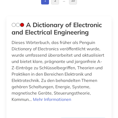
1
2
…
10
cognitive neuroscience (1)
Slowenien (1)
components (1)
Spanien (1)
A Dictionary of Electronic
computer (1)
Suedosteuropa (1)
and Electrical Engineering
computerlinguistik (2)
Tschechische Republik (1)
Dieses Wörterbuch, das früher als Penguin
Dictionary of Electronics veröffentlicht wurde,
computersicherheit (1)
USA (4)
wurde umfassend überarbeitet und aktualisiert
und bietet klare, prägnante und jargonfreie A-
computertechnik (1)
Ungarn (2)
Z-Einträge zu Schlüsselbegriffen, Theorien und
computing &amp; processing (1)
Praktiken in den Bereichen Elektronik und
Elektrotechnik. Zu den behandelten Themen
controlling (1)
gehören Schaltungen, Energie, Systeme,
magnetische Geräte, Steuerungstheorie,
daten (1)
Kommun...
Mehr Informationen
datenanalyse (1)
datenblatt (1)