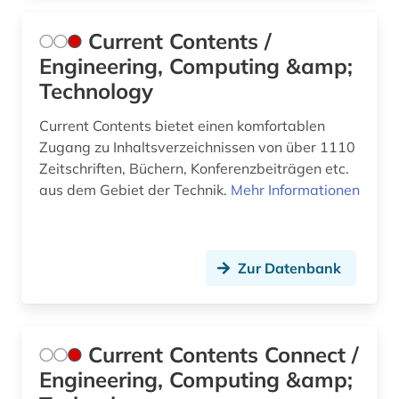
nanophotonik (1)
Current Contents /
nanotechnologie (7)
Engineering, Computing &amp;
Technology
nationalsozialismus (1)
Current Contents bietet einen komfortablen
naturgefahr (1)
Zugang zu Inhaltsverzeichnissen von über 1110
naturwissenschaft (2)
Zeitschriften, Büchern, Konferenzbeiträgen etc.
aus dem Gebiet der Technik.
Mehr Informationen
naturwissenschaften (16)
networking (1)
Zur Datenbank
networking &amp; broadcasting (1)
netzwerke (2)
neue medien (1)
Current Contents Connect /
Engineering, Computing &amp;
neuheit (2)