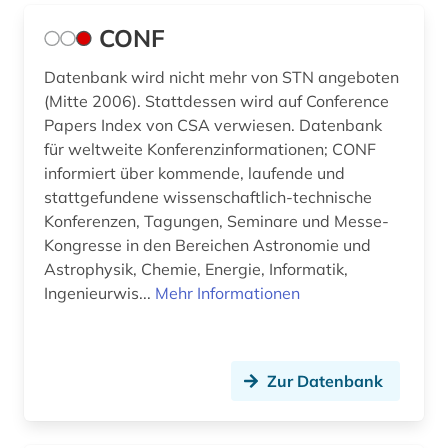
maschinelles sehen (1)
CONF
maschinen- und anlagenbau (1)
Datenbank wird nicht mehr von STN angeboten
maschinenbau (15)
(Mitte 2006). Stattdessen wird auf Conference
Papers Index von CSA verwiesen. Datenbank
mathematik (3)
für weltweite Konferenzinformationen; CONF
informiert über kommende, laufende und
matlab (1)
stattgefundene wissenschaftlich-technische
maßsystem (1)
Konferenzen, Tagungen, Seminare und Messe-
Kongresse in den Bereichen Astronomie und
mediensysteme (1)
Astrophysik, Chemie, Energie, Informatik,
Ingenieurwis...
Mehr Informationen
medizin (6)
medizinische technik (1)
Zur Datenbank
medizintechnik (4)
meereskunde (2)