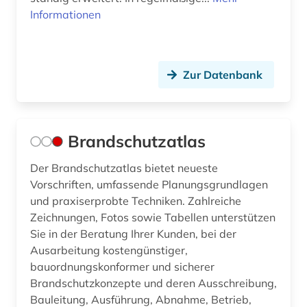
iso-norm (5)
Informationen
iso-standard (1)
it (2)
Zur Datenbank
japan (1)
karriere (1)
Brandschutzatlas
karrosseriebau (1)
Der Brandschutzatlas bietet neueste
katastrophenschutz (1)
Vorschriften, umfassende Planungsgrundlagen
keramik (1)
und praxiserprobte Techniken. Zahlreiche
Zeichnungen, Fotos sowie Tabellen unterstützen
kernphysik (1)
Sie in der Beratung Ihrer Kunden, bei der
Ausarbeitung kostengünstiger,
klebstoff (1)
bauordnungskonformer und sicherer
klimatechnik (3)
Brandschutzkonzepte und deren Ausschreibung,
Bauleitung, Ausführung, Abnahme, Betrieb,