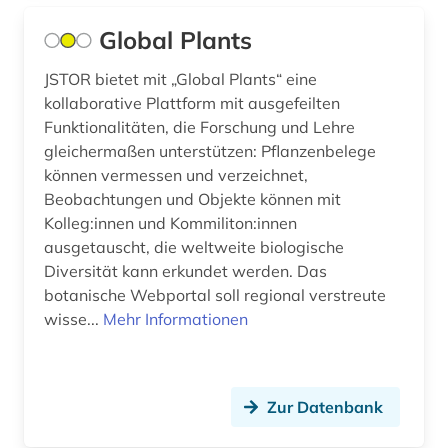
Global Plants
forschungsprojekt (1)
JSTOR bietet mit „Global Plants“ eine
forschungsstrategie (1)
kollaborative Plattform mit ausgefeilten
forschungstrends (1)
Funktionalitäten, die Forschung und Lehre
gleichermaßen unterstützen: Pflanzenbelege
forstwirtschaft (1)
können vermessen und verzeichnet,
Beobachtungen und Objekte können mit
fossilien (1)
Kolleg:innen und Kommiliton:innen
foto (1)
ausgetauscht, die weltweite biologische
Diversität kann erkundet werden. Das
fotografie (1)
botanische Webportal soll regional verstreute
wisse...
Mehr Informationen
frankreich (10)
französisch (1)
frau (1)
Zur Datenbank