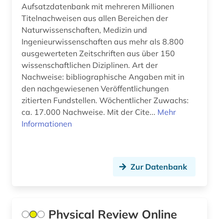
evaluation (1)
Aufsatzdatenbank mit mehreren Millionen
Titelnachweisen aus allen Bereichen der
evangelische theologie (1)
Naturwissenschaften, Medizin und
Ingenieurwissenschaften aus mehr als 8.800
evangelischer pressedienst (1)
ausgewerteten Zeitschriften aus über 150
evidenz (1)
wissenschaftlichen Diziplinen. Art der
Nachweise: bibliographische Angaben mit in
evolutionsökologie mariner fische (1)
den nachgewiesenen Veröffentlichungen
zitierten Fundstellen. Wöchentlicher Zuwachs:
exil (1)
ca. 17.000 Nachweise. Mit der Cite...
Mehr
Informationen
f&amp;e (1)
fachdidaktik (6)
fachinformation (1)
Zur Datenbank
fallstudie (1)
familie (1)
Physical Review Online