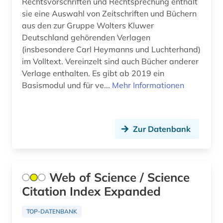
Rechtsvorschriften und Rechtsprechung enthält
erziehungsiwssenschaft (1)
sie eine Auswahl von Zeitschriften und Büchern
erziehungswissenschaft (1)
aus den zur Gruppe Wolters Kluwer
Deutschland gehörenden Verlagen
essay (1)
(insbesondere Carl Heymanns und Luchterhand)
im Volltext. Vereinzelt sind auch Bücher anderer
estland (4)
Verlage enthalten. Es gibt ab 2019 ein
estnisch (1)
Basismodul und für ve...
Mehr Informationen
eth zürich (1)
ethnologie (2)
Zur Datenbank
eu recht (1)
europa (4)
Web of Science / Science
europarecht (3)
Citation Index Expanded
europäische union (2)
TOP-DATENBANK