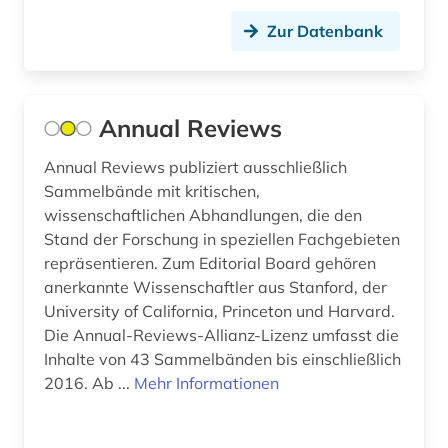
bioinformatik (1)
Tschechische Republik (5)
Zur Datenbank
biologie (28)
Tuerkei (3)
biologische ozeanographie (1)
USA (7)
Annual Reviews
biomedizin (1)
Ukraine (4)
biomedizinische technik (1)
Annual Reviews publiziert ausschließlich
Sammelbände mit kritischen,
Ungarn (6)
biotechnologie (2)
wissenschaftlichen Abhandlungen, die den
Zypern (1)
Stand der Forschung in speziellen Fachgebieten
biowissenschaften (10)
repräsentieren. Zum Editorial Board gehören
anerkannte Wissenschaftler aus Stanford, der
bodenkunde (2)
University of California, Princeton und Harvard.
botanik (8)
Die Annual-Reviews-Allianz-Lizenz umfasst die
Inhalte von 43 Sammelbänden bis einschließlich
branchenberichte (2)
2016. Ab ...
Mehr Informationen
brandenburg (1)