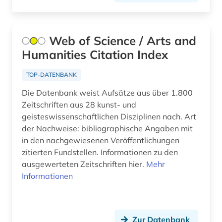
caritas (2)
chemie (68)
Web of Science / Arts and
chemische ozeanographie (1)
Humanities Citation Index
chemische reaktion (1)
TOP-DATENBANK
chemische verbindungen (1)
Die Datenbank weist Aufsätze aus über 1.800
Zeitschriften aus 28 kunst- und
china (8)
geisteswissenschaftlichen Disziplinen nach. Art
christentum (1)
der Nachweise: bibliographische Angaben mit
in den nachgewiesenen Veröffentlichungen
computerwissenschaft (1)
zitierten Fundstellen. Informationen zu den
ausgewerteten Zeitschriften hier.
Mehr
containerschiff (1)
Informationen
corona (3)
corporate social responsibility (1)
Zur Datenbank