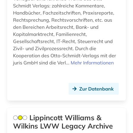
gebäudelehre (1)
Schmidt Verlags: zahlreiche Kommentare,
Handbücher, Fachzeitschriften, Praxisreporte,
gefühl (1)
Rechtsprechung, Rechtsvorschriften, etc. aus
geistesleben (1)
den Bereichen Arbeitsrecht, Bank- und
Kapitalmarktrecht, Familienrecht,
geisteswissenschaft (1)
Gesellschaftsrecht, IT-Recht, Steuerrecht und
Zivil- und Zivilprozessrecht. Durch die
geisteswissenschaften (50)
Kooperation des Otto-Schmidt-Verlags mit der
juris GmbH sind die Verl...
gender (2)
Mehr Informationen
gender studies (1)
genetik (2)
Zur Datenbank
geobiologie (1)
geochemie (1)
Lippincott Williams &
geografie (6)
Wilkins LWW Legacy Archive