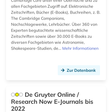
Cambridge Core unter einer Oberfläche und zu
allen Fachgebieten Zugriff auf: Elektronische
fid geschichtswissenschaft (1)
Zeitschriften, Bücher (E-Books), Buchreihen, z. B.
The Cambridge Companions,
fid jüdische studien (1)
Nachschlagewerke, Lehrbücher. Über 360 von
fid musikwissenschaft (2)
Experten begutachtete wissenschaftliche
Zeitschriften sowie über 30.000 E-Books zu
fid nordeuropa (3)
diversen Fachgebieten wie Astronomie,
Shakespeare-Studien, de...
Mehr Informationen
fid ost-, ostmittel- und südosteuropa (1)
fid slawistik (1)
film (4)
Zur Datenbank
filmwissenschaft (1)
finanzwesen (1)
De Gruyter Online /
Research Now E-Journals bis
finanzwissenschaft (1)
2022
finnland (1)