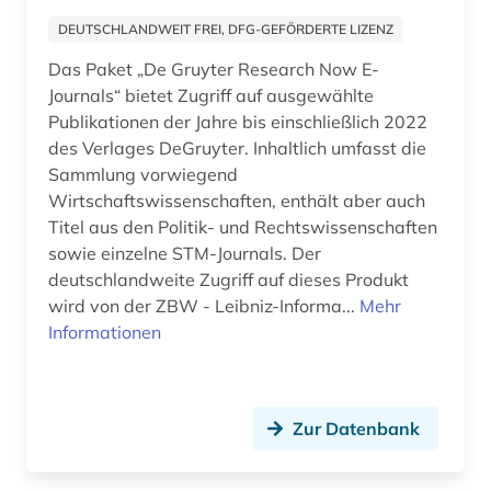
DEUTSCHLANDWEIT FREI, DFG-GEFÖRDERTE LIZENZ
firmen (1)
Das Paket „De Gruyter Research Now E-
firmenbuch (1)
Journals“ bietet Zugriff auf ausgewählte
Publikationen der Jahre bis einschließlich 2022
fischerei (1)
des Verlages DeGruyter. Inhaltlich umfasst die
fischereiwirtschaft (1)
Sammlung vorwiegend
Wirtschaftswissenschaften, enthält aber auch
flora (2)
Titel aus den Politik- und Rechtswissenschaften
sowie einzelne STM-Journals. Der
fluidik (1)
deutschlandweite Zugriff auf dieses Produkt
wird von der ZBW - Leibniz-Informa...
Mehr
formulare (1)
Informationen
forschung (9)
forschung / außeruniversitäre forschung (1)
Zur Datenbank
forschungsdaten (2)
forschungsergebnis (1)