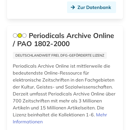
design (6)
Zur Datenbank
deutsch (1)
deutsche philologie (1)
Periodicals Archive Online
deutsches sprachgebiet (1)
/ PAO 1802-2000
deutschland (14)
DEUTSCHLANDWEIT FREI, DFG-GEFÖRDERTE LIZENZ
deutschland &lt;ddr, motiv&gt; (1)
Periodicals Archive Online ist mittlerweile die
bedeutendste Online-Ressource für
deutschland (ddr) (1)
elektronische Zeitschriften in den Fachgebieten
der Kultur, Geistes- und Sozialwissenschaften.
deutschland recht (1)
Derzeit umfasst Periodicals Archive Online über
die @linke (1)
700 Zeitschriften mit mehr als 3 Millionen
Artikeln und 15 Millionen Artikelseiten. Die
dienstrecht (1)
Lizenz beinhaltet die Kollektionen 1-6.
Mehr
Informationen
digital database (1)