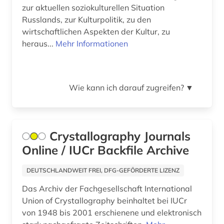
zur aktuellen soziokulturellen Situation
Osteuropa (10)
bibel. deuteronomium (1)
Russlands, zur Kulturpolitik, zu den
wirtschaftlichen Aspekten der Kultur, zu
Ostmitteleuropa (6)
bibelwissenschaft (1)
heraus...
Mehr Informationen
Palaestina (1)
bibliografie (94)
Polen (8)
bibliografie 1896-1944 (1)
Wie kann ich darauf zugreifen?
▼
Portugal (2)
bibliografin (1)
Rheinland-Pfalz (1)
bibliographie (51)
Crystallography Journals
Roemisches Reich (1)
bibliometrie (3)
Online / IUCr Backfile Archive
Rumänien (3)
bibliothek (1)
DEUTSCHLANDWEIT FREI, DFG-GEFÖRDERTE LIZENZ
Russland, Sowjetunion (13)
bibliothekswesen (2)
Das Archiv der Fachgesellschaft International
Sachsen (2)
Union of Crystallography beinhaltet bei IUCr
bibliothekswissenschaft (1)
von 1948 bis 2001 erschienene und elektronisch
Sachsen-Anhalt (1)
bilanz (3)