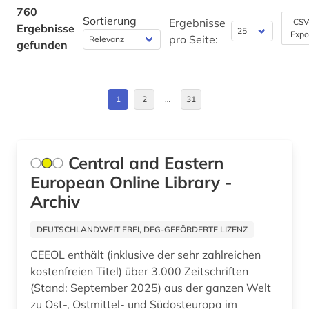
China (7)
760
Sortierung
bangladesch (1)
Ergebnisse
CSV
Ergebnisse
Expo
Daenemark (2)
pro Seite:
gefunden
bankwesen (1)
Deutschland (35)
barock (1)
Deutschland (DDR) (4)
1
2
…
31
bauen im bestand (1)
Estland (6)
bauforschung (2)
Europa (9)
Central and Eastern
bauingenieurwesen (3)
European Online Library -
Finnland (1)
baukonstruktion (1)
Archiv
Frankreich (12)
bauphysik (1)
DEUTSCHLANDWEIT FREI, DFG-GEFÖRDERTE LIZENZ
GUS (5)
baurecht (3)
CEEOL enthält (inklusive der sehr zahlreichen
Großbritannien (7)
kostenfreien Titel) über 3.000 Zeitschriften
bauschaden (1)
(Stand: September 2025) aus der ganzen Welt
Hessen (1)
baustoff (2)
zu Ost-, Ostmittel- und Südosteuropa im