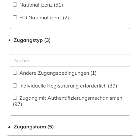
Kommunikationsdesign (48)
Nationallizenz (51)
anorganische chemie (1)
Zeitungs-, Zeitschriftenbibliographie (23
)
Medizin (111)
FID Nationallizenz (2)
antarktika (1)
Militärwissenschaft (0)
antarktis (3)
Musikwissenschaft (35)
Zugangstyp (3)
▲
anthropologie (5)
Natur- und Umweltschutz (17)
aquakultur (1)
Orientalistik (6)
arabisch (2)
Andere Zugangsbedingungen (1)
Ostasienwissenschaften (8)
arbeitnehmerschutz <gesundheitsschutz> (1)
Individuelle Registrierung erforderlich (39)
Pädagogik (49)
arbeitsmedizin (2)
Zugang mit Authentifizierungsmechanismen
Philosophie (37)
(97)
arbeitsrecht (4)
Physik (70)
arbeitssicherheit (2)
Zugangsform (5)
▲
Politologie (68)
architektur (19)