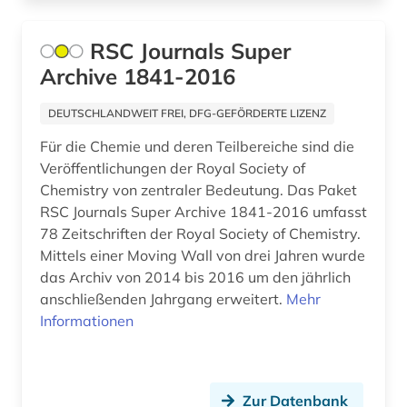
frauenbild (1)
frauenforschung (1)
RSC Journals Super
Archive 1841-2016
frauenrecht (1)
freie plattform (1)
DEUTSCHLANDWEIT FREI, DFG-GEFÖRDERTE LIZENZ
Für die Chemie und deren Teilbereiche sind die
freie wohlfahrtspflege (2)
Veröffentlichungen der Royal Society of
friedensforschung (1)
Chemistry von zentraler Bedeutung. Das Paket
RSC Journals Super Archive 1841-2016 umfasst
friedenswissenschaft (1)
78 Zeitschriften der Royal Society of Chemistry.
Mittels einer Moving Wall von drei Jahren wurde
fundstellenverzeichnis (1)
das Archiv von 2014 bis 2016 um den jährlich
fusion (1)
anschließenden Jahrgang erweitert.
Mehr
Informationen
fusionstechnologie (1)
führungskraft (1)
Zur Datenbank