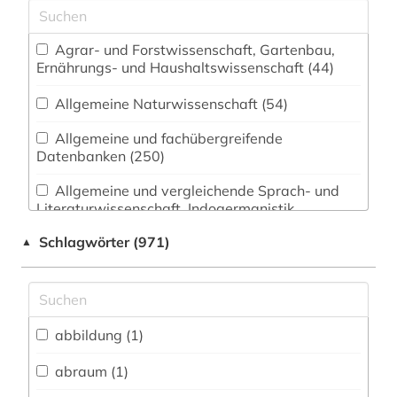
Agrar- und Forstwissenschaft, Gartenbau,
Ernährungs- und Haushaltswissenschaft (44)
Allgemeine Naturwissenschaft (54)
Allgemeine und fachübergreifende
Datenbanken (250)
Allgemeine und vergleichende Sprach- und
Literaturwissenschaft. Indogermanistik.
Außereuropäische Sprachen und Literaturen (53)
Schlagwörter (971)
▲
Anglistik. Amerikanistik (52)
Archäologie (30)
Architektur, Bauingenieur- und
abbildung (1)
Vermessungswesen (49)
abraum (1)
Biologie, Biotechnologie (104)