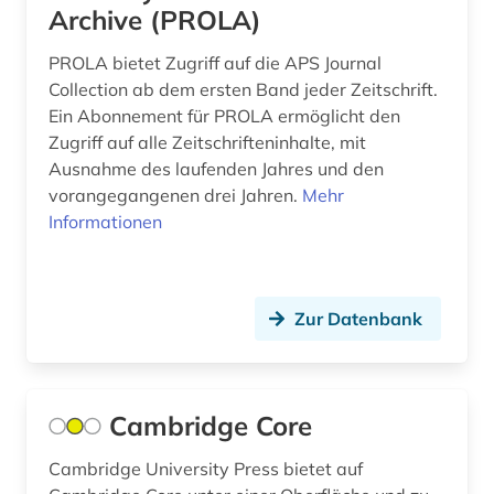
familienrecht (1)
Archive (PROLA)
familiensoziologie (1)
PROLA bietet Zugriff auf die APS Journal
Collection ab dem ersten Band jeder Zeitschrift.
familiäre gewalt (1)
Ein Abonnement für PROLA ermöglicht den
Zugriff auf alle Zeitschrifteninhalte, mit
fernerkundung (2)
Ausnahme des laufenden Jahres und den
fernsehen (2)
vorangegangenen drei Jahren.
Mehr
Informationen
fertigungstechnik (1)
festkörperchemie (1)
Zur Datenbank
festschrift (1)
fid benelux (1)
fid biodiversitätsforschung (1)
Cambridge Core
fid erziehungswissenschaft und
Cambridge University Press bietet auf
bildungsforschung (1)