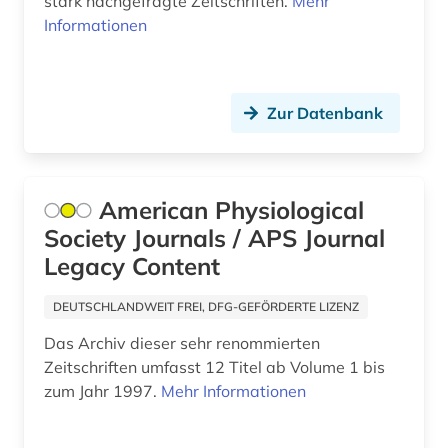
stark nachgefragte Zeitschriften.
Mehr
Informationen
Schleswig-Holstein (1)
bilanzrecht (2)
Schweiz (4)
bildgebendes verfahren (1)
Serbien (6)
Zur Datenbank
bildung (4)
Skandinavien (2)
bildungspolitik (1)
Slowakei (6)
bildungswesen (1)
American Physiological
Slowenien (4)
Society Journals / APS Journal
bildverarbeitung (1)
Legacy Content
Spanien (7)
bio- und geophysik (1)
DEUTSCHLANDWEIT FREI, DFG-GEFÖRDERTE LIZENZ
Suedamerika (7)
biochemie (1)
Das Archiv dieser sehr renommierten
Suedostasien (4)
Zeitschriften umfasst 12 Titel ab Volume 1 bis
biografie (5)
zum Jahr 1997.
Mehr Informationen
Suedosteuropa (7)
biographie (1)
Thueringen (1)