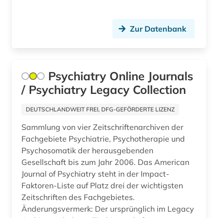
digital object identifier (1)
digitale zeitschrift (1)
Zur Datenbank
digitalisierung (1)
disability studies (1)
Psychiatry Online Journals
/ Psychiatry Legacy Collection
discovery service (1)
dissertation (4)
DEUTSCHLANDWEIT FREI, DFG-GEFÖRDERTE LIZENZ
Sammlung von vier Zeitschriftenarchiven der
document supply centre (1)
Fachgebiete Psychiatrie, Psychotherapie und
doi (1)
Psychosomatik der herausgebenden
Gesellschaft bis zum Jahr 2006. Das American
dokumentenserver (5)
Journal of Psychiatry steht in der Impact-
Faktoren-Liste auf Platz drei der wichtigsten
dokumentlieferung (1)
Zeitschriften des Fachgebietes.
drehflügelflugzeug (1)
Änderungsvermerk: Der ursprünglich im Legacy