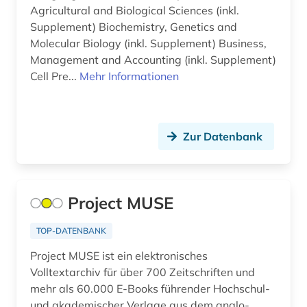
Agricultural and Biological Sciences (inkl.
Supplement) Biochemistry, Genetics and
elektronisches buch (14)
Molecular Biology (inkl. Supplement) Business,
elektronisches publizieren (2)
Management and Accounting (inkl. Supplement)
Cell Pre...
Mehr Informationen
elektrooptik (1)
elektrotechnik (6)
Zur Datenbank
empirische kulturwissenschaft (1)
energiebewusstes bauen (1)
energieeffizienz (1)
Project MUSE
energieerzeugung (1)
TOP-DATENBANK
energiewirtschaft (1)
Project MUSE ist ein elektronisches
Volltextarchiv für über 700 Zeitschriften und
englisch (2)
mehr als 60.000 E-Books führender Hochschul-
und akademischer Verlage aus dem anglo-