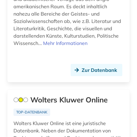
entomologie (1)
amerikanischen Raum. Es deckt inhaltlich
entwicklung (1)
nahezu alle Bereiche der Geistes- und
Sozialwissenschaften ab, wie z.B. Literatur und
entwicklungen (1)
Literaturkritik, Geschichte, die visuellen und
darstellenden Künste, Kulturstudien, Politische
entwicklungspolitik (1)
Wissensch...
Mehr Informationen
enzyklopädie (1)
erbrecht (1)
Zur Datenbank
erde (1)
erdwissenschaften (1)
Wolters Kluwer Online
erneuerbare energien (1)
TOP-DATENBANK
ertragsteuerrecht (1)
Wolters Kluwer Online ist eine juristische
erziehung (6)
Datenbank. Neben der Dokumentation von