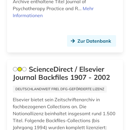
Archive enthaltene Titel Journal of
drittes reich (1)
Psychotherapy Practice and R...
Mehr
Informationen
drogenmissbrauch (1)
dynamik des ozeanbodens (1)
Zur Datenbank
dänemark (2)
dänisch-hallesche mission in tranquebar (1)
earnings calls transkripte (1)
ScienceDirect / Elsevier
Journal Backfiles 1907 - 2002
einzelhandel (1)
elektrochemie (1)
DEUTSCHLANDWEIT FREI, DFG-GEFÖRDERTE LIZENZ
Elsevier bietet sein Zeitschriftenarchiv in
elektronik (2)
fachbezogenen Collections an. Die
elektronische zeitschrift (65)
Nationallizenz beinhaltet insgesamt rund 1.500
Titel. Folgende Backfiles-Collections (bis
elektronische zeitschrift zeitschriftenaufsatz
Jahrgang 1994) wurden komplett lizenziert:
(1)