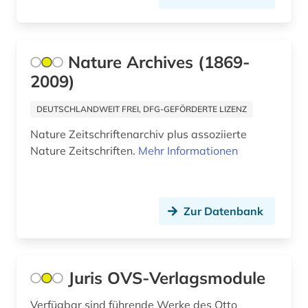
fürsorge (2)
galloromanistik (3)
Nature Archives (1869-
garten (1)
2009)
gartenbau (2)
DEUTSCHLANDWEIT FREI, DFG-GEFÖRDERTE LIZENZ
gartenbaukunst (1)
Nature Zeitschriftenarchiv plus assoziierte
gartenkultur (1)
Nature Zeitschriften.
Mehr Informationen
gartenkunst (1)
gebrauchsmuster (1)
Zur Datenbank
gebäude (1)
gebäudeanalyse (1)
Juris OVS-Verlagsmodule
gebäudekunde (1)
Verfügbar sind führende Werke des Otto