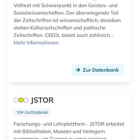
Volltext mit Schwerpunkt in den Geistes- und
Irland (1)
bautechnik (3)
Sozialwissenschaften. Der überwiegende Teil
Israel (3)
der Zeitschriften ist wissenschaftlich, daneben
bauteil (1)
stehen Kulturzeitschriften und politische
Italien (6)
Zeitschriften. CEEOL bietet auch zahlreich...
bauwerk (1)
Mehr Informationen
Japan (2)
bauwesen (2)
Jugoslawien (4)
bauwirtschaft (1)
Kanada (3)
Zur Datenbank
beherbergungsgewerbe tourismus
volkswirtschaft tourismus gaststättengewerbe
Korea (1)
hotelgewerbe kulturkontakt reisen tourismus (1)
Kroatien (6)
JSTOR
belgien (1)
Lettland (4)
benelux (1)
TOP-DATENBANK
Litauen (4)
Forschungs- und Lehrplattform - JSTOR arbeitet
benin (1)
mit Bibliotheken, Museen und Verlegern
Makedonien (4)
bergbau (3)
zusammen, um Zugang zu einer riesigen