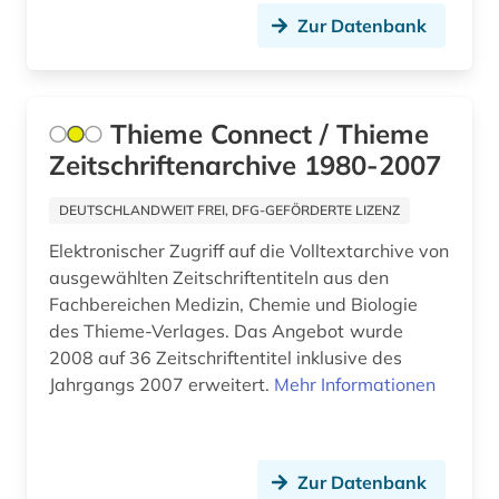
brauereiwesen (1)
Zur Datenbank
bremen (1)
brief (2)
Thieme Connect / Thieme
british library (1)
Zeitschriftenarchive 1980-2007
buchführung (2)
DEUTSCHLANDWEIT FREI, DFG-GEFÖRDERTE LIZENZ
buddhismus (1)
Elektronischer Zugriff auf die Volltextarchive von
ausgewählten Zeitschriftentiteln aus den
building information modeling (1)
Fachbereichen Medizin, Chemie und Biologie
burkina faso (1)
des Thieme-Verlages. Das Angebot wurde
2008 auf 36 Zeitschriftentitel inklusive des
byzantinistik (1)
Jahrgangs 2007 erweitert.
Mehr Informationen
bürgerliches recht (1)
cad (1)
Zur Datenbank