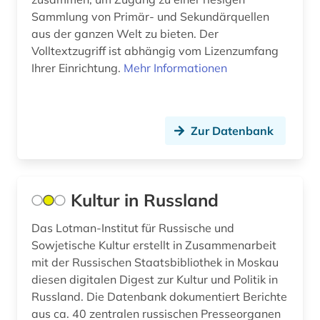
Mecklenburg-Vorpommern (1)
Sammlung von Primär- und Sekundärquellen
bergbaunachfolgelandschaft (1)
aus der ganzen Welt zu bieten. Der
Mittelamerika (5)
Volltextzugriff ist abhängig vom Lizenzumfang
bergwerk (1)
Ihrer Einrichtung.
Mehr Informationen
Moldawien (4)
berichterstattung (1)
Montenegro (4)
berufsbildung (1)
Zur Datenbank
Niederlande (2)
berufsrecht (1)
Niedersachsen (1)
betriebsschutz (1)
Nordrhein-Westfalen (1)
Kultur in Russland
betriebswirtschaft (3)
Norwegen (2)
Das Lotman-Institut für Russische und
betriebswirtschaftliche steuerlehre (1)
Sowjetische Kultur erstellt in Zusammenarbeit
Oesterreich (7)
betriebswirtschaftslehre (6)
mit der Russischen Staatsbibliothek in Moskau
Osmanisches Reich (1)
diesen digitalen Digest zur Kultur und Politik in
bevölkerung (1)
Russland. Die Datenbank dokumentiert Berichte
Ostasien (1)
aus ca. 40 zentralen russischen Presseorganen
bhutan (1)