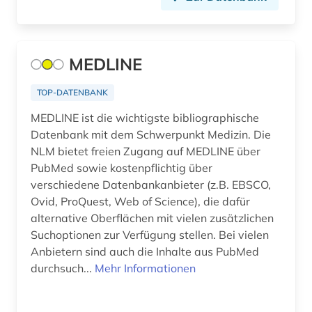
cytologie (1)
côte divoire (1)
MEDLINE
dante alighieri (1)
data mining (1)
TOP-DATENBANK
MEDLINE ist die wichtigste bibliographische
daten (1)
Datenbank mit dem Schwerpunkt Medizin. Die
datenanalyse (1)
NLM bietet freien Zugang auf MEDLINE über
PubMed sowie kostenpflichtig über
datensammlung (2)
verschiedene Datenbankanbieter (z.B. EBSCO,
Ovid, ProQuest, Web of Science), die dafür
datenvisualisierung (1)
alternative Oberflächen mit vielen zusätzlichen
Suchoptionen zur Verfügung stellen. Bei vielen
dekorative kunst (1)
Anbietern sind auch die Inhalte aus PubMed
dendi (1)
durchsuch...
Mehr Informationen
denkmalpflege (2)