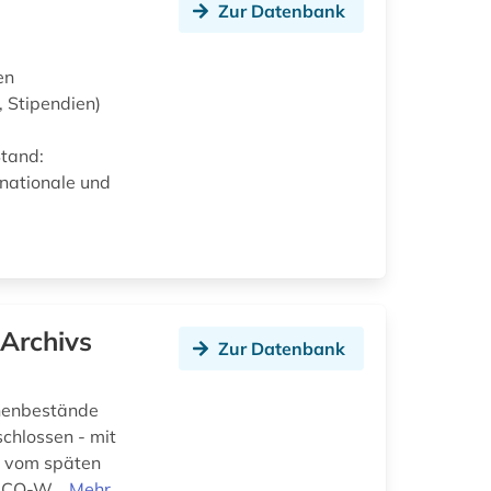
Zur Datenbank
en
, Stipendien)
Stand:
nationale und
-Archivs
Zur Datenbank
onenbestände
schlossen - mit
ft vom späten
ESCO-W...
Mehr