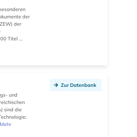
 besonderen
Dokumente der
(IZEW) der
e
0 Titel ...
Zur Datenbank
ngs- und
reichischen
) sind die
Technologie;
Mehr