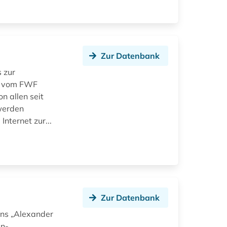
Zur Datenbank
 zur
on vom FWF
n allen seit
werden
nternet zur...
Zur Datenbank
ens „Alexander
in-