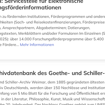
I: Servicestelle für Elektronische
ngsförderinformationen
n zu fördernden Institutionen, Förderprogrammen und ander
hkeiten (Sach- und Reisekostenfinanzierungen, Förderpreise
, Ansprechpartnern, Abgabeterminen; Dotierungen,
gstexten, Merkblättern und/oder Formularen Im Einzelnen (
025): über 14.000 Forschungsförderprogramme über 5.400 
e Fördere...
Mehr Informationen
hivdatenbank des Goethe- und Schiller
nd Schiller-Archiv Weimar, dem 1885 gegründeten ältesten
hiv Deutschlands, werden über 150 Nachlässe und Instituti
ang von 5 Mio Blatt für die Forschung und Öffentlichkeit er
in der Literatur, Philosophie, Kunst, Musik und Wissenscha
frühe 20. Jahrhundert. Der Nachlass Goethes gehört zum UN