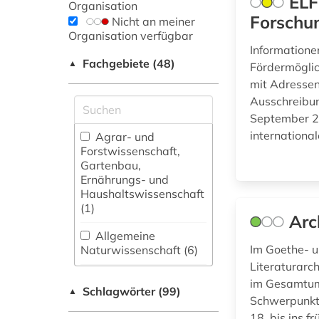
ELF
Organisation
Forschu
Nicht an meiner
Organisation verfügbar
Informatione
Fachgebiete (48)
▲
Fördermöglic
mit Adressen
Ausschreibun
September 2
international
Agrar- und
Forstwissenschaft,
Gartenbau,
Ernährungs- und
Haushaltswissenschaft
(1)
Arc
Allgemeine
Im Goethe- u
Naturwissenschaft (6)
Literaturarc
Allgemeine und
im Gesamtumf
Schlagwörter (99)
fachübergreifende
▲
Schwerpunkt 
Datenbanken (23)
18. bis ins 