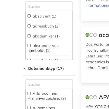
Allgemeine und
Informatione
vergleichende Sprach-
und
absolvent (1)
Literaturwissenschaft.
Indogermanistik.
adressbuch (2)
Außereuropäische
aca
Sprachen und
akademiker (1)
Literaturen (0)
Das Portal b
alexander von
Anglistik.
Hochschullan
humboldt (1)
Amerikanistik (0)
Lehre und in
arbeitsfeld (1)
academics is
Archäologie (0)
Lehre. Damit
Datenbanktyp (17)
▲
arbeitsmarkt (1)
Architektur,
Bauingenieur- und
ausschreibung (1)
Vermessungswesen (0)
berichterstattung (1)
Biologie,
Address- und
APA
Biotechnologie (2)
Firmenverzeichnis (3
)
beruf (1)
Buch- und
APA-OTS Orig
Allgemeines