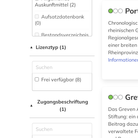
Bibliothekswesen,
Auskunftmittel (2
)
museumsbestand
Informationswissenschaft
Por
(1)
(0)
Aufsatzdatenbank
(0
)
Chronologisc
natur (1)
Chemie und
rheinischen 
Pharmazie (0)
Bestandsverzeichnis
Regionalgesch
nordrhein-westfalen
(0
)
(1)
einer breiten
Elektrotechnik,
Lizenztyp (1)
▲
Elektronik,
Rheinprovinz
Biographische
photographie (1)
Nachrichtentechnik (0)
Datenbank (0
)
Informatione
rheinland (10)
Energietechnik (0)
Buchhandelsverzeichnis
Frei verfügbar (8)
rheinprovinz (1)
Ethnologie (0)
(0
)
Europäische Union /
westfalen (1)
Disziplinäre
Gre
United Nations (0)
Forschungsdatenrepositorien
Zugangsbeschriftung
▲
(0
)
zeitung (2)
(1)
Das Greven A
Gender Studies (0)
Stiftung: ein
Disziplinäre
Beitrag dazu
Repositorien (0
)
Geographie (1)
verwaltete F