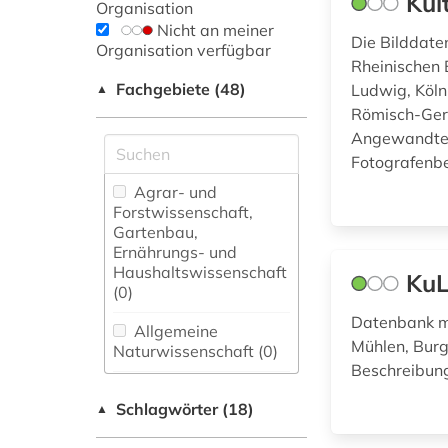
Kul
Organisation
Nicht an meiner
Die Bilddate
Organisation verfügbar
Rheinischen 
Fachgebiete (48)
Ludwig, Köl
▲
Römisch-Ger
Angewandte K
Fotografenbe
Agrar- und
Forstwissenschaft,
Gartenbau,
Ernährungs- und
Haushaltswissenschaft
KuL
(0)
Datenbank mi
Allgemeine
Mühlen, Burg
Naturwissenschaft (0)
Beschreibung
Allgemeine und
Schlagwörter (18)
fachübergreifende
▲
Datenbanken (4)