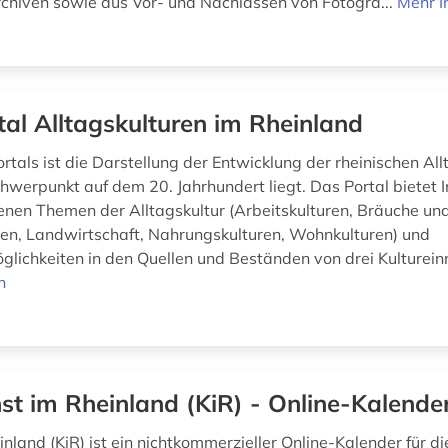
chiven sowie aus Vor- und Nachlässen von Fotogra...
Mehr I
tal Alltagskulturen im Rheinland
ortals ist die Darstellung der Entwicklung der rheinischen All
hwerpunkt auf dem 20. Jahrhundert liegt. Das Portal bietet 
enen Themen der Alltagskultur (Arbeitskulturen, Bräuche und
uren, Landwirtschaft, Nahrungskulturen, Wohnkulturen) und
lichkeiten in den Quellen und Beständen von drei Kultureinr
n
st im Rheinland (KiR) - Online-Kalende
nland (KiR) ist ein nichtkommerzieller Online-Kalender für d