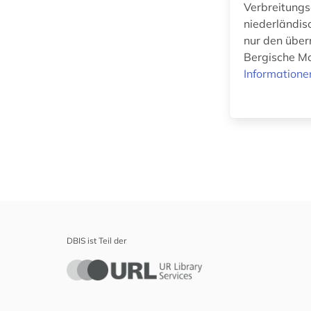
Umweltschutz (0)
Verbreitungs
niederländis
Orientalistik (0)
nur den über
Bergische Mo
Ostasienwissenschaften
Informatione
(0)
Pädagogik (0)
Philosophie (0)
Physik (0)
Politologie (0)
Psychologie (0)
DBIS ist Teil der
Rechtswissenschaft
(0)
Romanistik (0)