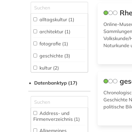
Allgemeine und
Rhe
vergleichende Sprach-
und
alltagskultur (1)
Literaturwissenschaft.
Online-Museu
Indogermanistik.
Sammlungen 
architektur (1)
Außereuropäische
Volkskunde/H
Sprachen und
fotografie (1)
Naturkunde 
Literaturen (0)
geschichte (3)
Anglistik.
Amerikanistik (0)
kultur (2)
Archäologie (0)
ges
kulturerbe (1)
Datenbanktyp (17)
▲
Architektur,
kunst (1)
Chronologisc
Bauingenieur- und
Geschichte N
Vermessungswesen (1)
kunstsammlung (1)
politische B
Biologie,
Address- und
köln (1)
Biotechnologie (0)
Firmenverzeichnis (1
)
museum (2)
Buch- und
Allgemeines