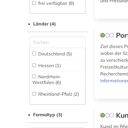
Fachbibliographie
Geowissenschaften
und Pressear
frei verfügbar (8)
(0
)
(0)
Germanistik.
Faktendatenbank (0
)
Niederlandistik.
Länder (4)
▲
National-,
Skandinavistik (0)
Por
Regionalbibliographie
(0
)
Geschichte (4)
Ziel dieses P
Geschichte der
Portal (3
)
wobei der Sc
Deutschland (5)
Pädagogik und des
zu verschied
Sammlung Nicht-
Bildungswesens (0)
Hessen (1)
Freizeitkult
Textueller-Materialien
Recherchemög
(3
)
Nordrhein-
Gesundheitswissenschaften
Informatione
Westfalen (6)
Volltextdatenbank
(0)
(0
)
Rheinland-Pfalz (2)
Informatik (0)
Wörterbuch,
Enzyklopädie,
Klassische
Nachschlagwerk (0
)
Kun
Philologie.
Formaltyp (3)
▲
Byzantinistik.
Zeitung (2
)
Mittellateinische und
Kunst im Rhei