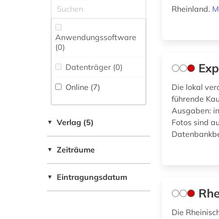
Neugriechische
Rheinland.
M
Zeitungs-,
Philologie. Neulatein (0)
Zeitschriftenbibliographie
(0
)
Kunstgeschichte (1)
Anwendungssoftware
(0
)
Maschinenbau (0)
Exp
Datenträger (0
)
Mathematik (0)
Online (7
)
Die lokal ve
Medien- und
führende Kau
Kommunikationswissenschaften,
Ausgaben: in
Kommunikationsdesign (0)
Verlag (5)
Fotos sind a
▼
Datenbankbes
Medizin (0)
Zeiträume
▼
Militärwissenschaft
(0)
Eintragungsdatum
▼
Musikwissenschaft
Rhe
(0)
Natur- und
Die Rheinisc