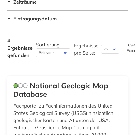
Zeiträume
▼
Slavistik (0)
Eintragungsdatum
Soziologie (0)
▼
Sport (0)
4
Technik (0)
Sortierung
Ergebnisse
CSV
Ergebnisse
Expo
pro Seite:
gefunden
Theologie und Religionswissenschaften (0)
Werkstoffwissenschaften und
Fertigungstechnik (0)
National Geologic Map
Wirtschaftswissenschaften (0)
Database
Wissenschaftskunde, Forschung, Hochschul-,
Museumswesen (0)
Fachportal zu Fachinformationen des United
States Geological Survey (USGS) hinsichtlich
geologischer Karten und Atlanten der USA.
Enthält: - Geoscience Map Catalog mit
bibliografischen Angaben zu über 70.000