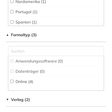
Nordamerika (1)
Musikwissenschaft (0)
Portugal (1)
Natur- und Umweltschutz (0)
Spanien (1)
Orientalistik (0)
Formaltyp (3)
▲
Ostasienwissenschaften (0)
Pädagogik (0)
Philosophie (0)
Anwendungssoftware (0
)
Physik (0)
Datenträger (0
)
Politologie (0)
Online (4
)
Psychologie (0)
Rechtswissenschaft (0)
Verlag (2)
▼
Romanistik (0)