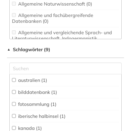
Allgemeine Naturwissenschaft (0)
Allgemeine und fachübergreifende
Datenbanken (0)
Allgemeine und vergleichende Sprach- und
Literaturwissenschaft. Indogermanistik.
Außereuropäische Sprachen und Literaturen (0)
Schlagwörter (9)
▲
Anglistik. Amerikanistik (0)
Archäologie (0)
Architektur, Bauingenieur- und
australien (1)
Vermessungswesen (0)
bilddatenbank (1)
Biologie, Biotechnologie (0)
fotosammlung (1)
Buch- und Bibliothekswesen,
Informationswissenschaft (0)
iberische halbinsel (1)
Chemie und Pharmazie (0)
kanada (1)