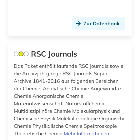
umwelt (2)
umwelttechnik (1)
Zur Datenbank
umweltwissenschaft (1)
unesco (1)
RSC Journals
usa (1)
Das Paket enthält laufende RSC Journals sowie
verzeichnis (1)
die Archivjahrgänge RSC Journals Super
Archive 1841-2016 aus folgenden Bereichen
wissenschaft (1)
der Chemie: Analytische Chemie Angewandte
Chemie Anorganische Chemie
wissenschaftliche einrichtung (1)
Materialwissenschaft Naturstoffchemie
zeitschrift (1)
Multidisziplinäre Chemie Molekularphysik und
Chemische Physik Molekularbiologie Organische
zeitschriftenaufsatz (2)
Chemie Physikalische Chemie Spektroskopie
Theoretische Chemie
Mehr Informationen
zitation (1)