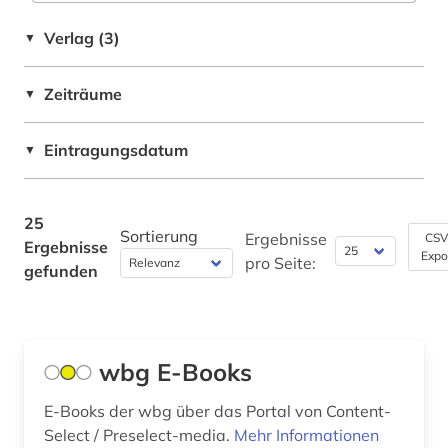
psychologie (1)
Verlag (3)
▼
pädagogik (1)
Zeiträume
▼
race (1)
raumfahrttechnik (1)
Eintragungsdatum
▼
schweden (1)
25
slavistik (1)
Sortierung
Ergebnisse
CSV
Ergebnisse
Expo
pro Seite:
slawistik (1)
gefunden
sozialwissenschaften (1)
statistik (2)
wbg E-Books
suchmaschine (1)
E-Books der wbg über das Portal von Content-
technik (11)
Select / Preselect-media.
Mehr Informationen