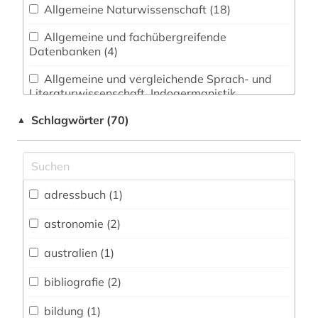
Allgemeine Naturwissenschaft (18)
Allgemeine und fachübergreifende
Datenbanken (4)
Allgemeine und vergleichende Sprach- und
Literaturwissenschaft. Indogermanistik.
Außereuropäische Sprachen und Literaturen (2)
Schlagwörter (70)
▲
Anglistik. Amerikanistik (0)
Archäologie (0)
Architektur, Bauingenieur- und
adressbuch (1)
Vermessungswesen (2)
astronomie (2)
Biologie, Biotechnologie (7)
australien (1)
Buch- und Bibliothekswesen,
Informationswissenschaft (0)
bibliografie (2)
Chemie und Pharmazie (6)
bildung (1)