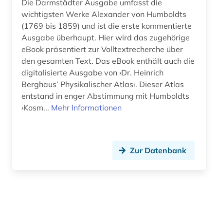
Die Darmstädter Ausgabe umfasst die
Musikwissenschaft (0)
wichtigsten Werke Alexander von Humboldts
(1769 bis 1859) und ist die erste kommentierte
Natur- und Umweltschutz (0)
Ausgabe überhaupt. Hier wird das zugehörige
eBook präsentiert zur Volltextrecherche über
Orientalistik (0)
den gesamten Text. Das eBook enthält auch die
Ostasienwissenschaften (0)
digitalisierte Ausgabe von ›Dr. Heinrich
Berghaus’ Physikalischer Atlas‹. Dieser Atlas
Pädagogik (0)
entstand in enger Abstimmung mit Humboldts
›Kosm...
Mehr Informationen
Philosophie (0)
Physik (0)
Politologie (0)
Zur Datenbank
Psychologie (0)
Rechtswissenschaft (0)
Romanistik (0)