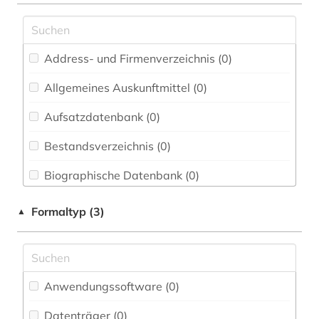
Elektrotechnik, Elektronik, Nachrichtentechnik
(0)
Address- und Firmenverzeichnis (0
)
Energietechnik (0)
Allgemeines Auskunftmittel (0
)
Ethnologie (1)
Aufsatzdatenbank (0
)
Europäische Union / United Nations (0)
Bestandsverzeichnis (0
)
Gender Studies (0)
Biographische Datenbank (0
)
Geographie (1)
Buchhandelsverzeichnis (0
)
Geowissenschaften (1)
Formaltyp (3)
▲
Disziplinäre Forschungsdatenrepositorien (0
)
Germanistik. Niederlandistik. Skandinavistik
(0)
Disziplinäre Repositorien (0
)
Geschichte (1)
Anwendungssoftware (0
)
Fachbibliographie (0
)
Geschichte der Pädagogik und des
Datenträger (0
)