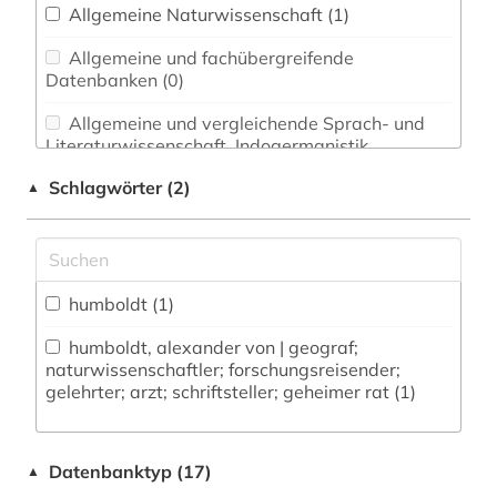
Allgemeine Naturwissenschaft (1)
Allgemeine und fachübergreifende
Datenbanken (0)
Allgemeine und vergleichende Sprach- und
Literaturwissenschaft. Indogermanistik.
Außereuropäische Sprachen und Literaturen (0)
Schlagwörter (2)
▲
Anglistik. Amerikanistik (0)
Archäologie (0)
Architektur, Bauingenieur- und
humboldt (1)
Vermessungswesen (0)
humboldt, alexander von | geograf;
naturwissenschaftler; forschungsreisender;
Biologie, Biotechnologie (1)
gelehrter; arzt; schriftsteller; geheimer rat (1)
Buch- und Bibliothekswesen,
Informationswissenschaft (0)
Datenbanktyp (17)
▲
Chemie und Pharmazie (0)