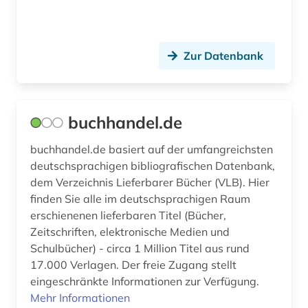
spanien (1)
spanisches sprachgebiet (1)
Zur Datenbank
terraristik (1)
theologie (1)
universität (1)
buchhandel.de
usa (3)
buchhandel.de basiert auf der umfangreichsten
deutschsprachigen bibliografischen Datenbank,
verein (1)
dem Verzeichnis Lieferbarer Bücher (VLB). Hier
finden Sie alle im deutschsprachigen Raum
verlagswesen (1)
erschienenen lieferbaren Titel (Bücher,
verleger (1)
Zeitschriften, elektronische Medien und
Schulbücher) - circa 1 Million Titel aus rund
verzeichnis (10)
17.000 Verlagen. Der freie Zugang stellt
eingeschränkte Informationen zur Verfügung.
wales (1)
Mehr Informationen