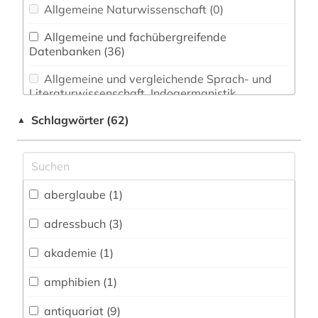
Allgemeine Naturwissenschaft (0)
Allgemeine und fachübergreifende
Datenbanken (36)
Allgemeine und vergleichende Sprach- und
Literaturwissenschaft. Indogermanistik.
Außereuropäische Sprachen und Literaturen (0)
Schlagwörter (62)
▲
Anglistik. Amerikanistik (0)
Archäologie (0)
Architektur, Bauingenieur- und
aberglaube (1)
Vermessungswesen (0)
adressbuch (3)
Biologie, Biotechnologie (1)
akademie (1)
Buch- und Bibliothekswesen,
Informationswissenschaft (9)
amphibien (1)
Chemie und Pharmazie (0)
antiquariat (9)