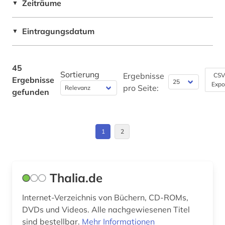
Zeiträume
▼
USA (4)
Slavistik (0)
künstlerdatenbank (1)
Eintragungsdatum
Soziologie (0)
▼
lateinamerika (2)
Sport (0)
lieferbares buch (5)
45
Technik (0)
Sortierung
Ergebnisse
CSV
Ergebnisse
museum (1)
Expo
pro Seite:
gefunden
Theologie und Religionswissenschaften (2)
neuerscheinung (1)
Werkstoffwissenschaften und
Fertigungstechnik (0)
neuerscheinungen (1)
1
2
papiermacher (1)
Wirtschaftswissenschaften (0)
Wissenschaftskunde, Forschung, Hochschul-,
religion (1)
Museumswesen (1)
Thalia.de
reptilien (1)
Internet-Verzeichnis von Büchern, CD-ROMs,
restaurator (1)
DVDs und Videos. Alle nachgewiesenen Titel
sind bestellbar.
Mehr Informationen