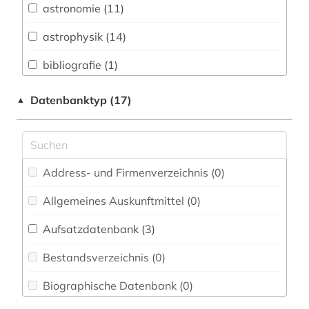
astronomie (11)
Buch- und Bibliothekswesen,
Informationswissenschaft (0)
astrophysik (14)
Chemie und Pharmazie (1)
bibliografie (1)
Elektrotechnik, Elektronik, Nachrichtentechnik
bild (1)
Datenbanktyp (17)
▲
(0)
biochemie (1)
Energietechnik (1)
bioinformatik (1)
Ethnologie (0)
Address- und Firmenverzeichnis (0
)
biologie (1)
Europäische Union / United Nations (0)
Allgemeines Auskunftmittel (0
)
biomathematik (1)
Gender Studies (0)
Aufsatzdatenbank (3
)
bodenkunde (1)
Geographie (0)
Bestandsverzeichnis (0
)
chemie (1)
Geowissenschaften (4)
Biographische Datenbank (0
)
elektronisches buch (1)
Germanistik. Niederlandistik. Skandinavistik