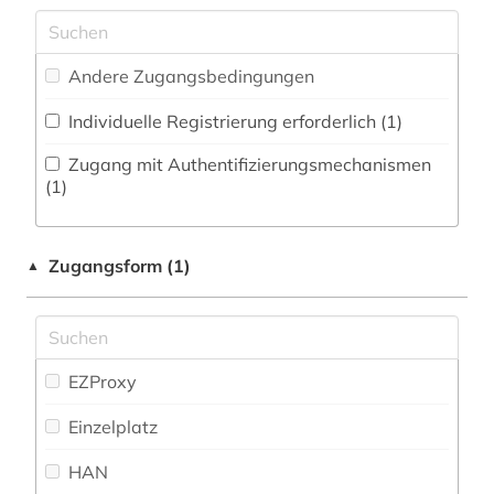
Kommunikationsdesign (0)
messtechnik (1)
Zeitungs-, Zeitschriftenbibliographie (0
)
Medizin (1)
meteorologie (1)
Andere Zugangsbedingungen
Militärwissenschaft (0)
mineralogie (1)
Individuelle Registrierung erforderlich (1)
Musikwissenschaft (0)
nasa (1)
Zugang mit Authentifizierungsmechanismen
Natur- und Umweltschutz (1)
(1)
naturwissenschaften (1)
Orientalistik (0)
neurowissenschaften (1)
Zugangsform (1)
▲
Ostasienwissenschaften (0)
physik (6)
Pädagogik (0)
physikalische chemie (1)
Philosophie (0)
EZProxy
programmierung (1)
Physik (13)
Einzelplatz
raumfahrt (1)
Politologie (0)
HAN
umweltforschung (1)