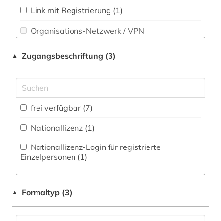
Psychologie (0)
weltraumforschung (2)
Link mit Registrierung (1)
Rechtswissenschaft (0)
Organisations-Netzwerk / VPN
wörterbuch (1)
Romanistik (0)
Shibboleth
Zugangsbeschriftung (3)
▲
Slavistik (0)
Zugriff vor Ort
Soziologie (0)
Sport (0)
frei verfügbar (7)
Technik (1)
Nationallizenz (1)
Theologie und Religionswissenschaften (0)
Nationallizenz-Login für registrierte
Einzelpersonen (1)
Werkstoffwissenschaften und
Fertigungstechnik (0)
Formaltyp (3)
Wirtschaftswissenschaften (0)
▲
Wissenschaftskunde, Forschung, Hochschul-,