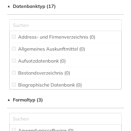
Datenbanktyp (17)
▲
Elektrotechnik, Elektronik, Nachrichtentechnik
(0)
Energietechnik (0)
Ethnologie (0)
Address- und Firmenverzeichnis (0
)
Allgemeines Auskunftmittel (0
)
Europäische Union / United Nations (0)
Gender Studies (0)
Aufsatzdatenbank (0
)
Geographie (0)
Bestandsverzeichnis (0
)
Geowissenschaften (0)
Biographische Datenbank (0
)
Germanistik. Niederlandistik. Skandinavistik
Buchhandelsverzeichnis (0
)
Formaltyp (3)
▲
(0)
Disziplinäre Forschungsdatenrepositorien (0
)
Geschichte (0)
Disziplinäre Repositorien (0
)
Geschichte der Pädagogik und des
Anwendungssoftware (0
)