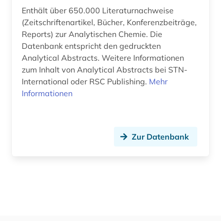
Musikwissenschaft (0)
Enthält über 650.000 Literaturnachweise
(Zeitschriftenartikel, Bücher, Konferenzbeiträge,
Natur- und Umweltschutz (0)
Reports) zur Analytischen Chemie. Die
Datenbank entspricht den gedruckten
Orientalistik (0)
Analytical Abstracts. Weitere Informationen
zum Inhalt von Analytical Abstracts bei STN-
Ostasienwissenschaften (0)
International oder RSC Publishing.
Mehr
Pädagogik (0)
Informationen
Philosophie (0)
Physik (0)
Zur Datenbank
Politologie (0)
Psychologie (0)
Rechtswissenschaft (0)
Romanistik (0)