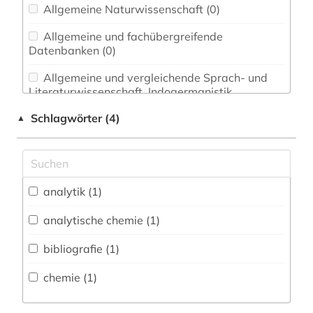
Allgemeine Naturwissenschaft (0)
Allgemeine und fachübergreifende
Datenbanken (0)
Allgemeine und vergleichende Sprach- und
Literaturwissenschaft. Indogermanistik.
Außereuropäische Sprachen und Literaturen (0)
Schlagwörter (4)
▲
Anglistik. Amerikanistik (0)
Archäologie (0)
Architektur, Bauingenieur- und
analytik (1)
Vermessungswesen (0)
analytische chemie (1)
Biologie, Biotechnologie (1)
bibliografie (1)
Buch- und Bibliothekswesen,
Informationswissenschaft (0)
chemie (1)
Chemie und Pharmazie (1)