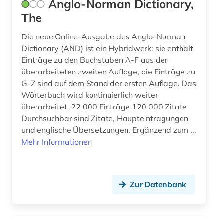
Anglo-Norman Dictionary,
The
gesetze (1)
Die neue Online-Ausgabe des Anglo-Norman
gesetzessammlungen (1)
Dictionary (AND) ist ein Hybridwerk: sie enthält
gesetzestexte (2)
Einträge zu den Buchstaben A-F aus der
überarbeiteten zweiten Auflage, die Einträge zu
gesetzgebung (1)
G-Z sind auf dem Stand der ersten Auflage. Das
Wörterbuch wird kontinuierlich weiter
gesundheit (1)
überarbeitet. 22.000 Einträge 120.000 Zitate
Durchsuchbar sind Zitate, Haupteintragungen
gesundheitsfürsorge (1)
und englische Übersetzungen. Ergänzend zum ...
gesundheitswesen (1)
Mehr Informationen
gesundheitsökonomie (1)
gotik (1)
Zur Datenbank
grabung (1)