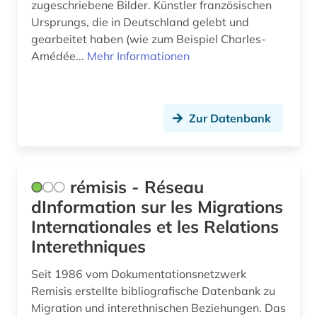
zugeschriebene Bilder. Künstler französischen
paris (7)
Ursprungs, die in Deutschland gelebt und
paris-louvre (1)
gearbeitet haben (wie zum Beispiel Charles-
Amédée...
Mehr Informationen
pariser kommune (1)
parlament (1)
Zur Datenbank
parlamentsdebatte (1)
parlamentswahl (1)
patent (3)
rémisis - Réseau
dInformation sur les Migrations
patente (1)
Internationales et les Relations
philologie (1)
Interethniques
philosophie (2)
Seit 1986 vom Dokumentationsnetzwerk
Remisis erstellte bibliografische Datenbank zu
photographie (1)
Migration und interethnischen Beziehungen. Das