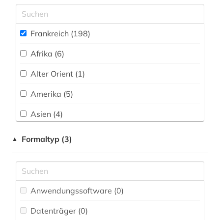
bibliothekswissenschaft (1)
bibliothèque nationale de france (1)
Frankreich (198)
bild (1)
Afrika (6)
bildbeschreibung (1)
Alter Orient (1)
bilddatenbank (2)
Amerika (5)
bildung (1)
Asien (4)
biografie (1)
Australien, Ozeanien (5)
Formaltyp (3)
▲
biografin (1)
Baden-Wuerttemberg (1)
biographie (1)
Baltikum (1)
blogportal (1)
Anwendungssoftware (0
)
Bayern (2)
brandenburg (1)
Datenträger (0
)
Belarus (1)