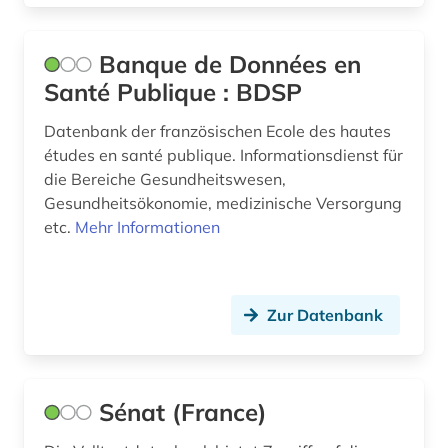
kultur (3)
kulturerbe (2)
Banque de Données en
Santé Publique : BDSP
kulturgeschichte (1)
Datenbank der französischen Ecole des hautes
kulturwissenschaften (17)
études en santé publique. Informationsdienst für
kunst (4)
die Bereiche Gesundheitswesen,
Gesundheitsökonomie, medizinische Versorgung
kunstgeschichte (2)
etc.
Mehr Informationen
kunstmarkt (1)
kunstrichtung (1)
Zur Datenbank
kunstsammlung (1)
kunstvermittlung (1)
Sénat (France)
kunstzeitschrift (1)