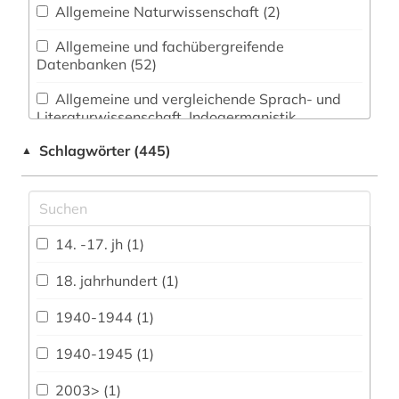
Allgemeine Naturwissenschaft (2)
Allgemeine und fachübergreifende
Datenbanken (52)
Allgemeine und vergleichende Sprach- und
Literaturwissenschaft. Indogermanistik.
Außereuropäische Sprachen und Literaturen (1)
Schlagwörter (445)
▲
Anglistik. Amerikanistik (1)
Archäologie (6)
Architektur, Bauingenieur- und
14. -17. jh (1)
Vermessungswesen (2)
18. jahrhundert (1)
Biologie, Biotechnologie (0)
1940-1944 (1)
Buch- und Bibliothekswesen,
Informationswissenschaft (9)
1940-1945 (1)
Chemie und Pharmazie (0)
2003> (1)