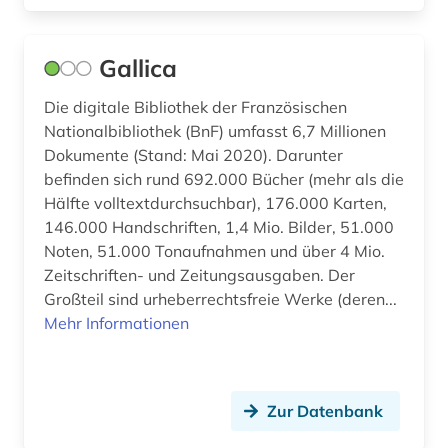
frankreich zeitung (1)
Gallica
franziszeische landesaufnahme (1)
Die digitale Bibliothek der Französischen
franziszeischer kataster (1)
Nationalbibliothek (BnF) umfasst 6,7 Millionen
französisch (32)
Dokumente (Stand: Mai 2020). Darunter
befinden sich rund 692.000 Bücher (mehr als die
französische landesgeschichte (1)
Hälfte volltextdurchsuchbar), 176.000 Karten,
146.000 Handschriften, 1,4 Mio. Bilder, 51.000
französische literatur (3)
Noten, 51.000 Tonaufnahmen und über 4 Mio.
französische revolution (2)
Zeitschriften- und Zeitungsausgaben. Der
Großteil sind urheberrechtsfreie Werke (deren...
französisches sprachgebiet (3)
Mehr Informationen
françois (1)
frauenforschung (1)
Zur Datenbank
galloromanisch (1)