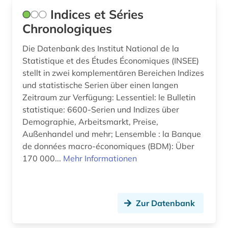
grafik (1)
Indices et Séries
grammatik (3)
Chronologiques
grenzüberschreitende kooperation (1)
Die Datenbank des Institut National de la
Statistique et des Études Économiques (INSEE)
großbritannien (1)
stellt in zwei komplementären Bereichen Indizes
großbrittanien (1)
und statistische Serien über einen langen
Zeitraum zur Verfügung: Lessentiel: le Bulletin
handelsrecht (1)
statistique: 6600-Serien und Indizes über
Demographie, Arbeitsmarkt, Preise,
handschrift (1)
Außenhandel und mehr; Lensemble : la Banque
de données macro-économiques (BDM): Über
heimatkunde (1)
170 000...
Mehr Informationen
hennin (1)
heraldik (1)
Zur Datenbank
hispanistik (2)