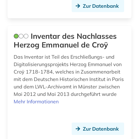
klimawandel (1)
Zur Datenbank
kloster (1)
kollaboration (2)
Inventar des Nachlasses
kolonialismus (2)
Herzog Emmanuel de Croÿ
kommentare (2)
Das Inventar ist Teil des Erschließungs- und
Digitalisierungsprojekts Herzog Emmanuel von
komödie (1)
Croÿ 1718-1784, welches in Zusammenarbeit
mit dem Deutschen Historischen Institut in Paris
konkordanz (1)
und dem LWL-Archivamt in Münster zwischen
konstrukteur (1)
Mai 2012 und Mai 2013 durchgeführt wurde
Mehr Informationen
korpus (1)
korrespondenz (1)
Zur Datenbank
kritik (1)