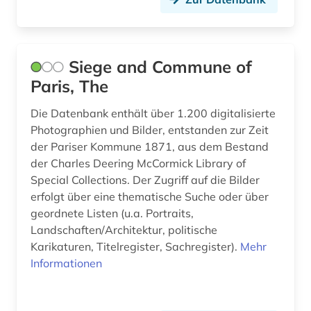
italienisch (2)
jansenismus (1)
jean (1)
Siege and Commune of
Paris, The
josephinische landesaufnahme (1)
Die Datenbank enthält über 1.200 digitalisierte
juden (2)
Photographien und Bilder, entstanden zur Zeit
der Pariser Kommune 1871, aus dem Bestand
judentum (1)
der Charles Deering McCormick Library of
judenvernichtung (1)
Special Collections. Der Zugriff auf die Bilder
erfolgt über eine thematische Suche oder über
karikatur (1)
geordnete Listen (u.a. Portraits,
Landschaften/Architektur, politische
karte (1)
Karikaturen, Titelregister, Sachregister).
Mehr
katalog (3)
Informationen
klassische philologie (1)