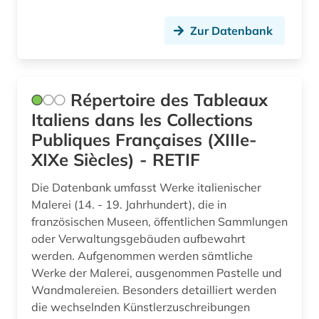
naher osten (1)
Zur Datenbank
nationalbibliografie (3)
nationalkonvent (1)
Répertoire des Tableaux
nationalmuseum (1)
Italiens dans les Collections
Publiques Françaises (XIIIe-
nationalversammlung (1)
XIXe Siècles) - RETIF
naturalismus (1)
Die Datenbank umfasst Werke italienischer
naturereignis (1)
Malerei (14. - 19. Jahrhundert), die in
französischen Museen, öffentlichen Sammlungen
naturkatastrophe (1)
oder Verwaltungsgebäuden aufbewahrt
naturwissenschaft und technik
werden. Aufgenommen werden sämtliche
&lt;unterrichtsfach&gt; (1)
Werke der Malerei, ausgenommen Pastelle und
Wandmalereien. Besonders detailliert werden
naturwissenschaften (1)
die wechselnden Künstlerzuschreibungen