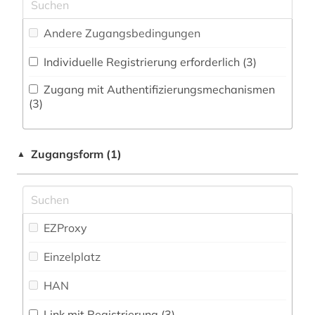
Musikwissenschaft (2)
archäologie (2)
Andere Zugangsbedingungen
Natur- und Umweltschutz (0)
armeezeitungen (1)
Individuelle Registrierung erforderlich (3)
Orientalistik (0)
armenien (1)
Zugang mit Authentifizierungsmechanismen
Ostasienwissenschaften (0)
(3)
aufklärung (1)
Pädagogik (0)
ausstellung (1)
Zugangsform (1)
▲
Philosophie (6)
auswanderung (1)
Physik (0)
authentizität (1)
Politologie (15)
EZProxy
außenpolitik (1)
Psychologie (1)
Einzelplatz
außenwirtschaft (1)
Rechtswissenschaft (12)
HAN
bayle (1)
Romanistik (77)
behörden (1)
Link mit Registrierung (3)