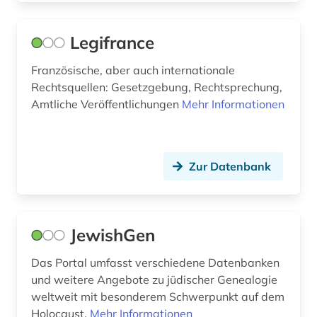
galloromanistik (29)
Legifrance
gechichte (1)
Französische, aber auch internationale
geisteswissenschaft (1)
Rechtsquellen: Gesetzgebung, Rechtsprechung,
Amtliche Veröffentlichungen
Mehr Informationen
geisteswissenschaften (1)
genealogie (2)
geographie (1)
Zur Datenbank
germanistik (1)
geschichte (24)
JewishGen
geschichte &lt;1530-1600&gt; (1)
Das Portal umfasst verschiedene Datenbanken
und weitere Angebote zu jüdischer Genealogie
geschichte 1350-1870 (1)
weltweit mit besonderem Schwerpunkt auf dem
geschichte 1500-2014 (1)
Holocaust.
Mehr Informationen