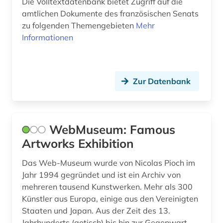
Die Volltextdatenbank bietet Zugriff auf die
künstler (1)
amtlichen Dokumente des französischen Senats
zu folgenden Themengebieten
Mehr
künstlerbiografie (1)
Informationen
künstlerische technik (1)
landesgeschichte frankreich (1)
Zur Datenbank
landeskunde (10)
lexikon (1)
WebMuseum: Famous
libanon (1)
Artworks Exhibition
lieferbares buch (2)
Das Web-Museum wurde von Nicolas Pioch im
linguistik (1)
Jahr 1994 gegründet und ist ein Archiv von
mehreren tausend Kunstwerken. Mehr als 300
literatur (14)
Künstler aus Europa, einige aus den Vereinigten
Staaten und Japan. Aus der Zeit des 13.
literaturkritik (1)
Jahrhunderts (gotisch) bis hin zur Gegenwart,