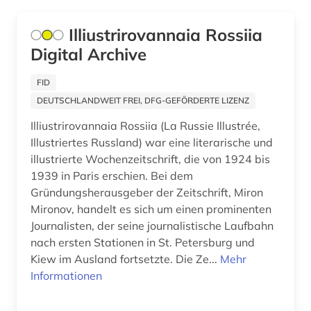
chemie (1)
Hessen (1)
Illiustrirovannaia Rossiia
chrétien de troyes (1)
Digital Archive
Irland (2)
comédie française (1)
Israel (1)
FID
constance-marie de *1767-1845* (1)
DEUTSCHLANDWEIT FREI, DFG-GEFÖRDERTE LIZENZ
Italien (18)
corneille (1)
Illiustrirovannaia Rossiia (La Russie Illustrée,
Japan (2)
Illustriertes Russland) war eine literarische und
croÿ (1)
illustrierte Wochenzeitschrift, die von 1924 bis
Kanada (3)
1939 in Paris erschien. Bei dem
daguerreotypie (1)
Gründungsherausgeber der Zeitschrift, Miron
Korea (1)
dauphiné (1)
Mironov, handelt es sich um einen prominenten
Lettland (1)
Journalisten, der seine journalistische Laufbahn
debatte (1)
nach ersten Stationen in St. Petersburg und
Liechtenstein (1)
Kiew im Ausland fortsetzte. Die Ze...
Mehr
demographie (1)
Informationen
Luxemburg (3)
denkmal (1)
Malta (1)