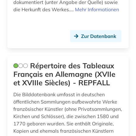
dokumentiert (unter Angabe der Quelle) sowie
neuerwerbung (1)
die Herkunft des Werkes....
Mehr Informationen
new york <ny (1)
new york <ny> (1)
Zur Datenbank
niederlande (2)
nordafrika (1)
Répertoire des Tableaux
norm <normung> (1)
Français en Allemagne (XVIIe
nürnberg (1)
et XVIIIe Siècles) - REPFALL
online-publikation (2)
Die Bilddatenbank umfasst in deutschen
öffentlichen Sammlungen aufbewahrte Werke
open access (2)
französischer Künstler (ohne Privatsammlungen,
open science (1)
Kirchen und Schlösser), die zwischen 1580 und
1770 geboren wurden. Sie enthält Originale,
ortsname (3)
Kopien und ehemals französischen Künstlern