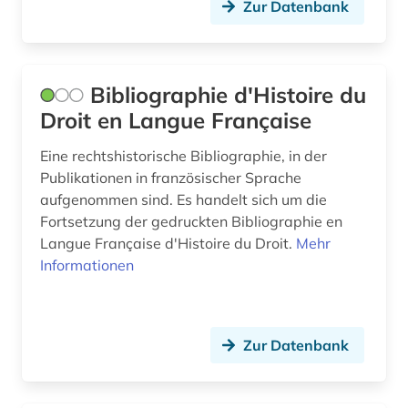
Tschechische Republik (3)
Zur Datenbank
elsass (1)
Tuerkei (1)
emmanuel de *1718-1784* (1)
USA (8)
Bibliographie d'Histoire du
energie (1)
Ukraine (1)
Droit en Langue Française
energiemarkt (1)
Ungarn (4)
Eine rechtshistorische Bibliographie, in der
entscheidungen (2)
Publikationen in französischer Sprache
aufgenommen sind. Es handelt sich um die
entscheidungsfindung (1)
Fortsetzung der gedruckten Bibliographie en
enzyklopädie (7)
Langue Française d'Histoire du Droit.
Mehr
Informationen
erster weltkrieg (4)
ethnische gruppe (1)
Zur Datenbank
ethnische identität (1)
ethnologie (1)