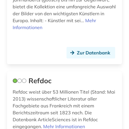
literaturwissenschaft (20)
bietet die Kollektion eine umfangreiche Auswahl
der Bilder von den wichtigsten Künstlern in
lorraine (1)
Europa. Inhalt: - Künstler mit sei...
Mehr
Informationen
lothringen (3)
louvre (2)
lusitanistik (1)
Zur Datenbank
luxemburg (1)
ländername (1)
Refdoc
malerei (3)
Refdoc weist über 53 Millionen Titel (Stand: Mai
2013) wissenschaftlicher Literatur aller
marke (1)
Fachgebiete aus Frankreich mit einem
markt (3)
Berichtszeitraum seit 1823 nach. Die
Datenbank ArticleSciences ist in Refdoc
marokko (1)
eingegangen.
Mehr Informationen