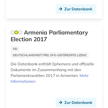
deutsch (1)
Mittelamerika (2)
Zur Datenbank
deutsches reich (1)
Monaco (2)
deutsches sprachgebiet (1)
Niederlande (6)
Armenia Parliamentary
deutschland (7)
Election 2017
Nordamerika (2)
digitalisat (1)
Norwegen (3)
FID
digitalisierung (1)
DEUTSCHLANDWEIT FREI, DFG-GEFÖRDERTE LIZENZ
Oesterreich (13)
diplomatie (1)
Die Datenbank enthält Ephemera und offizielle
Ostasien (2)
Dokumente im Zusammenhang mit den
diplomatische beziehungen (1)
Parlamentswahlen 2017 in Armenien.
Mehr
Osteuropa (2)
Informationen
dissertation (2)
Palaestina (1)
dokumentlieferung (1)
Polen (8)
dominikaner (1)
Zur Datenbank
Portugal (6)