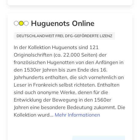
drama (3)
Roemisches Reich (1)
dreyfus-affäre (1)
Huguenots Online
Rumänien (3)
druckgraphik (1)
DEUTSCHLANDWEIT FREI, DFG-GEFÖRDERTE LIZENZ
Russland, Sowjetunion (5)
druckwerk (1)
In der Kollektion Huguenots sind 121
Sachsen (1)
Originalschriften (ca. 22.000 Seiten) der
dänemark (1)
französischen Hugenotten von den Anfängen in
Schweden (5)
elektrizität (1)
den 1530er Jahren bis zum Ende des 16.
Schweiz (13)
Jahrhunderts enthalten, die sich vornehmlich an
elektrizitätsmarkt (1)
Leser in Frankreich selbst richteten. Enthalten
Skandinavien (1)
sind auch anonyme Werke, denen für die
elektronische bibliothek (2)
Entwicklung der Bewegung in den 1560er
Slowakei (2)
elektronische ressource (1)
Jahren eine besondere Bedeutung zukommt. Die
Kollektion wurd...
Spanien (9)
Mehr Informationen
elektronische zeitschrift (1)
Suedamerika (1)
elektronisches buch (3)