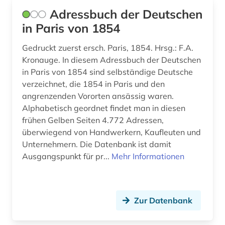
etymologie (2)
Adressbuch der Deutschen
in Paris von 1854
europa (6)
Gedruckt zuerst ersch. Paris, 1854. Hrsg.: F.A.
europäische union (1)
Kronauge. In diesem Adressbuch der Deutschen
in Paris von 1854 sind selbständige Deutsche
exlibris (1)
verzeichnet, die 1854 in Paris und den
exponat (2)
angrenzenden Vororten ansässig waren.
Alphabetisch geordnet findet man in diesen
fachdidaktik (4)
frühen Gelben Seiten 4.772 Adressen,
überwiegend von Handwerkern, Kaufleuten und
fernsehen (1)
Unternehmern. Die Datenbank ist damit
feuilleton (1)
Ausgangspunkt für pr...
Mehr Informationen
fid geschichtswissenschaft (1)
fid nahost-, nordafrika- und islamstudien (1)
Zur Datenbank
fid ost-, ostmittel- und südosteuropa (1)