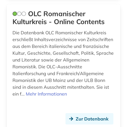
film (1)
OLC Romanischer
finnland (1)
Kulturkreis - Online Contents
firma (1)
Die Datenbank OLC Romanischer Kulturkreis
erschließt Inhaltsverzeichnisse von Zeitschriften
firmeninformation (1)
aus dem Bereich italienische und französische
Kultur, Geschichte, Gesellschaft, Politik, Sprache
flugschrift (2)
und Literatur sowie der Allgemeinen
formulare (1)
Romanistik. Die OLC-Ausschnitte
Italienforschung und Frankreich/Allgemeine
forschung (2)
Romanistik der UB Mainz und der ULB Bonn
sind in diesem Ausschnitt mitenthalten. Sie ist
fotografie (1)
ein f...
Mehr Informationen
frankeich (1)
frankreich (90)
Zur Datenbank
frankreich <nord> (1)