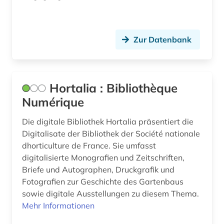
marseille (1)
medien (1)
Zur Datenbank
medienkonsum (1)
medienwissenschaft (9)
Hortalia : Bibliothèque
medizinische versorgung (1)
Numérique
mediävistik (1)
Die digitale Bibliothek Hortalia präsentiert die
Digitalisate der Bibliothek der Société nationale
memorbuch (1)
dhorticulture de France. Sie umfasst
metropolitan museum of art (1)
digitalisierte Monografien und Zeitschriften,
Briefe und Autographen, Druckgrafik und
michel (1)
Fotografien zur Geschichte des Gartenbaus
sowie digitale Ausstellungen zu diesem Thema.
michel eyquem de (1)
Mehr Informationen
migration (1)