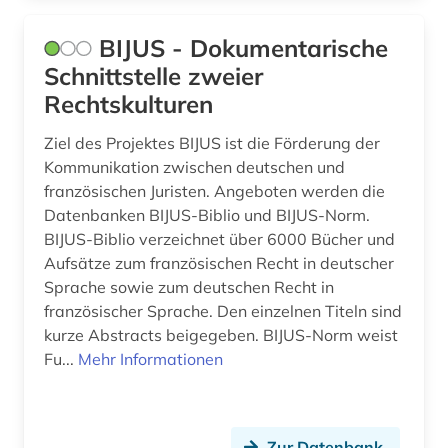
historische sprachwissenschaft (1)
BIJUS - Dokumentarische
holocaust (1)
Schnittstelle zweier
hugenotten (1)
Rechtskulturen
iberoromanistik (2)
Ziel des Projektes BIJUS ist die Förderung der
Kommunikation zwischen deutschen und
indochina (1)
französischen Juristen. Angeboten werden die
institutionen (1)
Datenbanken BIJUS-Biblio und BIJUS-Norm.
BIJUS-Biblio verzeichnet über 6000 Bücher und
internationales recht (1)
Aufsätze zum französischen Recht in deutscher
Sprache sowie zum deutschen Recht in
inventar (1)
französischer Sprache. Den einzelnen Titeln sind
italia (1)
kurze Abstracts beigegeben. BIJUS-Norm weist
Fu...
Mehr Informationen
italianistik (4)
italien (3)
Zur Datenbank