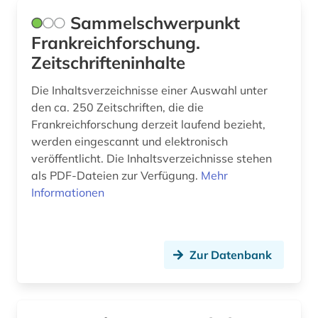
Sammelschwerpunkt
geschichte 1870-1940 (1)
Frankreichforschung.
geschichte 1940-1945 (1)
Zeitschrifteninhalte
geschichte 1945 - (1)
Die Inhaltsverzeichnisse einer Auswahl unter
den ca. 250 Zeitschriften, die die
geschichte 1945-1960 (1)
Frankreichforschung derzeit laufend bezieht,
werden eingescannt und elektronisch
geschichte 1981-1995 (1)
veröffentlicht. Die Inhaltsverzeichnisse stehen
geschichte 2017 (1)
als PDF-Dateien zur Verfügung.
Mehr
Informationen
geschichte 800-1121 (1)
geschichte 888-998 (1)
Zur Datenbank
geschichte anfänge – 1226 (1)
geschichte des theater (1)
gesellschaft (3)