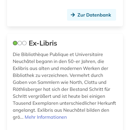
minderheitenfrage (1)
Zur Datenbank
mittelalter (4)
mittelfranzösisch (1)
Ex-Libris
mitterrand (1)
Die Bibliothèque Publique et Universitaire
molière (1)
Neuchâtel begann in den 50-er Jahren, die
monaco (1)
Exlibris aus alten und modernen Werken der
Bibliothek zu verzeichnen. Vermehrt durch
montaigne (1)
Gaben von Sammlern wie North, Clottu und
Röthlisberger hat sich der Bestand Schritt für
mundart (1)
Schritt vergrößert und ist heute bei einigen
museum (2)
Tausend Exemplaren unterschiedlicher Herkunft
angelangt. Exlibris aus Neuchâtel bilden den
musik (1)
grö...
Mehr Informationen
nachrichten (1)