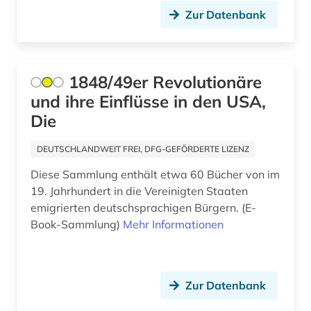
geographie (1)
Zur Datenbank
geschichte (19)
geschichte 1492-1820 (1)
1848/49er Revolutionäre
geschichte 1574-1739 (1)
und ihre Einflüsse in den USA,
Die
geschichte 1600-1900 (1)
DEUTSCHLANDWEIT FREI, DFG-GEFÖRDERTE LIZENZ
geschichte 1654-1954 (2)
Diese Sammlung enthält etwa 60 Bücher von im
geschichte 1691-1820 (1)
19. Jahrhundert in die Vereinigten Staaten
emigrierten deutschsprachigen Bürgern. (E-
geschichte 1700-1900 (1)
Book-Sammlung)
Mehr Informationen
geschichte 1714-1915 (1)
geschichte 1760-1900 (3)
Zur Datenbank
geschichte 1789 - 1875 (1)