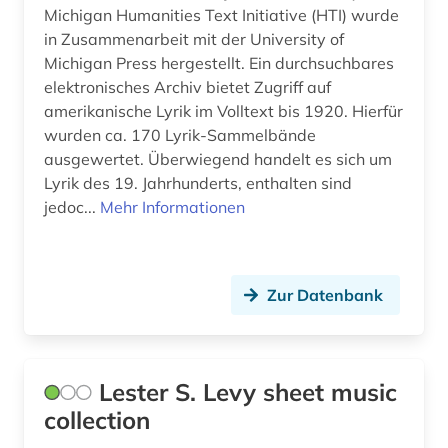
plastik (1)
Michigan Humanities Text Initiative (HTI) wurde
in Zusammenarbeit mit der University of
politik (9)
Michigan Press hergestellt. Ein durchsuchbares
elektronisches Archiv bietet Zugriff auf
politikwissenschaft (3)
amerikanische Lyrik im Volltext bis 1920. Hierfür
wurden ca. 170 Lyrik-Sammelbände
politische presse (1)
ausgewertet. Überwiegend handelt es sich um
politische soziologie (1)
Lyrik des 19. Jahrhunderts, enthalten sind
jedoc...
Mehr Informationen
politische wissenschaft (1)
politische ökonomie (1)
Zur Datenbank
politischer flüchtling (1)
politisches system (1)
polymere (1)
Lester S. Levy sheet music
collection
preisdatenbank (1)