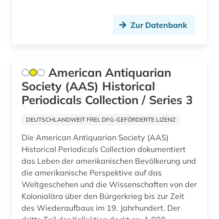
linguistik (2)
linkspresse (1)
Zur Datenbank
literatur (6)
literaturgeschichte 1760-1900 (2)
American Antiquarian
literaturgeschichte 1789 - 1850 (1)
Society (AAS) Historical
Periodicals Collection / Series 3
louvre (1)
low countries studies (1)
DEUTSCHLANDWEIT FREI, DFG-GEFÖRDERTE LIZENZ
Die American Antiquarian Society (AAS)
lyrik (6)
Historical Periodicals Collection dokumentiert
maghreb-studien (1)
das Leben der amerikanischen Bevölkerung und
die amerikanische Perspektive auf das
malerei (1)
Weltgeschehen und die Wissenschaften von der
Kolonialära über den Bürgerkrieg bis zur Zeit
maritime wirtschaft (1)
des Wiederaufbaus im 19. Jahrhundert. Der