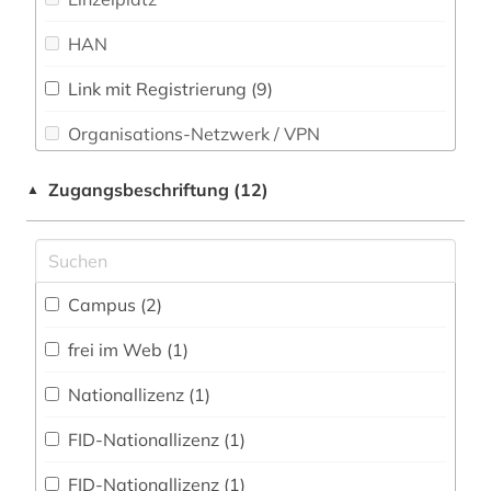
Slavistik (0)
HAN
bildung (2)
Soziologie (22)
biographie (2)
Link mit Registrierung (9)
Sport (5)
Organisations-Netzwerk / VPN
black theater (1)
Technik (2)
Shibboleth
briefe (1)
Zugangsbeschriftung (12)
▲
Theologie und Religionswissenschaften (8)
Zugriff vor Ort
buchhandel (2)
Werkstoffwissenschaften und
Fertigungstechnik (4)
bürgerrechtsbewegung (3)
Campus (2)
chemie (5)
Wirtschaftswissenschaften (15)
frei im Web (1)
Wissenschaftskunde, Forschung, Hochschul-,
datensammlung (3)
Museumswesen (1)
Nationallizenz (1)
demographie (3)
FID-Nationallizenz (1)
design (1)
FID-Nationallizenz (1)