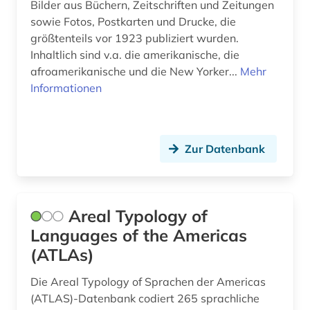
Bilder aus Büchern, Zeitschriften und Zeitungen
regionalwirtschaft (2)
sowie Fotos, Postkarten und Drucke, die
größtenteils vor 1923 publiziert wurden.
religion (1)
Inhaltlich sind v.a. die amerikanische, die
religionsfreiheit (1)
afroamerikanische und die New Yorker...
Mehr
Informationen
religionswissenschaft (1)
risikofaktor (1)
Zur Datenbank
römisches reich (1)
sammlung (1)
schiffe (1)
Areal Typology of
Languages of the Americas
schifffahrt (1)
(ATLAs)
schule (1)
Die Areal Typology of Sprachen der Americas
schwarze (6)
(ATLAS)-Datenbank codiert 265 sprachliche