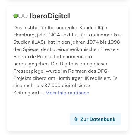
viktorianisches zeitalter &lt;1779-1930&gt;
IberoDigital
(1)
Das Institut für Iberoamerika-Kunde (IIK) in
visuelle ethnologie (1)
Hamburg, jetzt GIGA-Institut für Lateinamerika-
walfang (2)
Studien (ILAS), hat in den Jahren 1974 bis 1998
den Spiegel der Lateinamerikanischen Presse -
wasserwirtschaft (1)
Boletin de Prensa Latinoamericana
herausgegeben. Die Digitalisierung dieser
weblog (1)
Pressespiegel wurde im Rahmen des DFG-
weeksville (1)
Projekts cibera am Hamburger IIK realisiert. Es
sind mehr als 37.000 digitalisierte
weltkrieg (1)
Zeitungsarti...
Mehr Informationen
werkstoff material (1)
wirtschaft (2)
Zur Datenbank
wirtschaftsrecht (1)