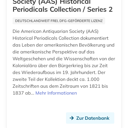
Society (AAS) Historical
Periodicals Collection / Series 2
klimageschichte (1)
DEUTSCHLANDWEIT FREI, DFG-GEFÖRDERTE LIZENZ
klimawandel (1)
Die American Antiquarian Society (AAS)
kolonialismus (2)
Historical Periodicals Collection dokumentiert
das Leben der amerikanischen Bevölkerung und
kolonien (1)
die amerikanische Perspektive auf das
kongress (1)
Weltgeschehen und die Wissenschaften von der
Kolonialära über den Bürgerkrieg bis zur Zeit
kreolische sprachen (1)
des Wiederaufbaus im 19. Jahrhundert. Der
zweite Teil der Kollektion deckt ca. 1.000
kultur (3)
Zeitschriften aus dem Zeitraum von 1821 bis
kulturanthropologie (1)
1837 ab...
Mehr Informationen
kunst (3)
kunsthandel (1)
Zur Datenbank
kunsthandwerk (1)