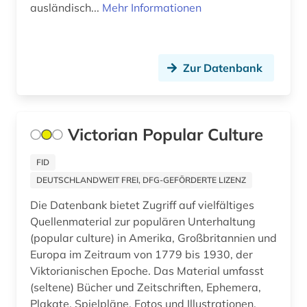
ausländisch...
Mehr Informationen
geschlechterforschung (1)
griechenland <altertum> (1)
Zur Datenbank
großbritannien (5)
gummi (1)
handel (1)
Victorian Popular Culture
handelsrecht (1)
FID
DEUTSCHLANDWEIT FREI, DFG-GEFÖRDERTE LIZENZ
harz (1)
Die Datenbank bietet Zugriff auf vielfältiges
hawaii (1)
Quellenmaterial zur populären Unterhaltung
(popular culture) in Amerika, Großbritannien und
herkunftsland (1)
Europa im Zeitraum von 1779 bis 1930, der
hispanoamerika (1)
Viktorianischen Epoche. Das Material umfasst
(seltene) Bücher und Zeitschriften, Ephemera,
hispanoamerikanische geschichte (1)
Plakate, Spielpläne, Fotos und Illustrationen.