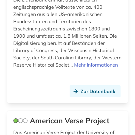
online-vorlesung (1)
englischsprachige Volltexte von ca. 400
Zeitungen aus allen US-amerikanischen
open access (1)
Bundesstaaten und Territorien des
oral history (1)
Erscheinungszeitraums zwischen 1800 und
1900 und umfasst ca. 1,8 Millionen Seiten. Die
orientalistik (1)
Digitalisierung beruht auf Beständen der
Library of Congress, der Wisconsin Historical
ozeanien (1)
Society, der South Carolina Library, der Western
palästina (1)
Reserve Historical Societ...
Mehr Informationen
paris (1)
parlament (1)
Zur Datenbank
philosophie (1)
photograph (1)
American Verse Project
pidgin-sprachen (1)
Das American Verse Project der University of