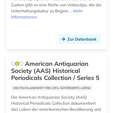
Zudem gibt es eine Reihe von Videoclips, die die
hollywood (1)
Unterhaltungskultur zu Beginn ...
Mehr
Informationen
indiana (1)
indianer (2)
information retrieval (1)
Zur Datenbank
internationale beziehungen (1)
internationale politik (1)
American Antiquarian
internationaler terrorismus (1)
Society (AAS) Historical
Periodicals Collection / Series 5
internationaler vertrag (1)
DEUTSCHLANDWEIT FREI, DFG-GEFÖRDERTE LIZENZ
internationales recht (1)
Die American Antiquarian Society (AAS)
internationales steuerrecht (1)
Historical Periodicals Collection dokumentiert
das Leben der amerikanischen Bevölkerung und
iranistik (1)