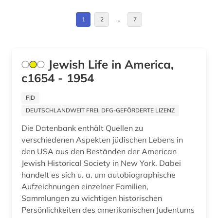
europa (2)
Italien (2)
1
2
…
7
faktendatenbank (1)
Japan (2)
familienname (1)
Kanada (9)
Jewish Life in America,
fasern (1)
c1654 - 1954
Korea (2)
feminismus (1)
Liechtenstein (1)
FID
fernsehserien (1)
DEUTSCHLANDWEIT FREI, DFG-GEFÖRDERTE LIZENZ
Malta (1)
fid anglo-american culture (2)
Die Datenbank enthält Quellen zu
Mittelamerika (5)
verschiedenen Aspekten jüdischen Lebens in
fid asien (1)
den USA aus den Beständen der American
Niederlande (2)
Jewish Historical Society in New York. Dabei
fid benelux (1)
handelt es sich u. a. um autobiographische
Nordamerika (5)
fid darstellende kunst (2)
Aufzeichnungen einzelner Familien,
Norwegen (1)
Sammlungen zu wichtigen historischen
fid geschichtswissenschaft (2)
Persönlichkeiten des amerikanischen Judentums
Oesterreich (2)