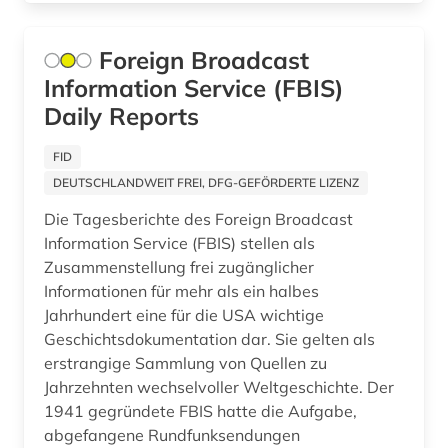
geschichte 1800-1920 (1)
Foreign Broadcast
geschichte 1820-1870 (1)
Information Service (FBIS)
geschichte 1821-1837 (1)
Daily Reports
geschichte 1838-1852 (1)
FID
geschichte 1853-1865 (2)
DEUTSCHLANDWEIT FREI, DFG-GEFÖRDERTE LIZENZ
Die Tagesberichte des Foreign Broadcast
geschichte 1866-1877 (1)
Information Service (FBIS) stellen als
geschichte 1870-1920 (1)
Zusammenstellung frei zugänglicher
Informationen für mehr als ein halbes
geschichte 1900-2000 (2)
Jahrhundert eine für die USA wichtige
Geschichtsdokumentation dar. Sie gelten als
geschichte 1945 - 2004 (1)
erstrangige Sammlung von Quellen zu
Jahrzehnten wechselvoller Weltgeschichte. Der
geschichte 1969-1990 (1)
1941 gegründete FBIS hatte die Aufgabe,
geschichtsschreibung (1)
abgefangene Rundfunksendungen