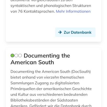
syntaktischen und phonologischen Strukturen
terminologie (1)
von 76 Kontaktsprachen.
Mehr Informationen
terrorismus (1)
terroristische vereinigung (1)
Zur Datenbank
theater (2)
toxikologie (1)
Documenting the
türkei (1)
American South
umfrage (1)
Documenting the American South (DocSouth)
umwelt (2)
bietet anhand von vierzehn thematischen
Sammlungen Zugang zu digitalisierten
umweltgeschichte (1)
Primärquellen der amerikanischen Geschichte
und Kultur aus verschiedenen bedeutenden
universität (1)
Bibliotheksbeständen der Südstaaten
unterhaltung (1)
Amerikas. Gefördert wir die Datenbank durch