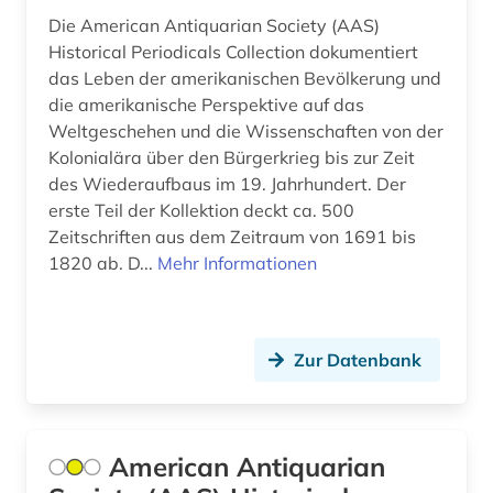
Die American Antiquarian Society (AAS)
jüdische geschichte (1)
Historical Periodicals Collection dokumentiert
das Leben der amerikanischen Bevölkerung und
kanada (3)
die amerikanische Perspektive auf das
karibik und latino studies (1)
Weltgeschehen und die Wissenschaften von der
Kolonialära über den Bürgerkrieg bis zur Zeit
karte (1)
des Wiederaufbaus im 19. Jahrhundert. Der
erste Teil der Kollektion deckt ca. 500
katalog (1)
Zeitschriften aus dem Zeitraum von 1691 bis
katastrophen (1)
1820 ab. D...
Mehr Informationen
katholische kirche (1)
katholizismus (1)
Zur Datenbank
keramik (1)
klebstoff (1)
American Antiquarian
klima (1)