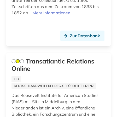
dritte Teil der Kollektion deckt ca. 1.800
mathematik (1)
Zeitschriften aus dem Zeitraum von 1838 bis
menschenrecht (1)
1852 ab...
Mehr Informationen
metallischer werkstoff (1)
metallkunde (1)
Zur Datenbank
migration (1)
minderheitenfrage (1)
Transatlantic Relations
musik (1)
Online
musiksammlung (1)
FID
DEUTSCHLANDWEIT FREI, DFG-GEFÖRDERTE LIZENZ
nachrichtensendung (1)
Das Roosevelt Institute for American Studies
nachschlagewerk (1)
(RIAS) mit Sitz in Middelburg in den
Niederlanden ist ein Archiv, eine öffentliche
naher osten (1)
Bibliothek, ein Forschungszentrum und eine