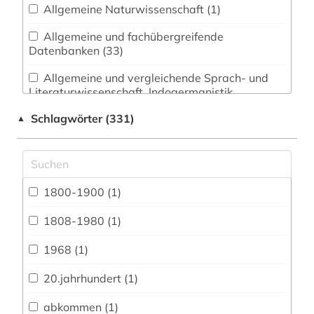
Allgemeine Naturwissenschaft (1)
Allgemeine und fachübergreifende
Datenbanken (33)
Allgemeine und vergleichende Sprach- und
Literaturwissenschaft. Indogermanistik.
Außereuropäische Sprachen und Literaturen (9)
Schlagwörter (331)
▲
Anglistik. Amerikanistik (60)
Archäologie (1)
Architektur, Bauingenieur- und
1800-1900 (1)
Vermessungswesen (2)
1808-1980 (1)
Biologie, Biotechnologie (2)
1968 (1)
Buch- und Bibliothekswesen,
Informationswissenschaft (2)
20.jahrhundert (1)
Chemie und Pharmazie (2)
abkommen (1)