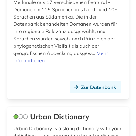
Merkmale aus 17 verschiedenen Featural -
schwarze lyrik (1)
Domänen in 115 Sprachen aus Nord- und 105
Sprachen aus Südamerika. Die in der
schützengraben-zeitungen (1)
Datenbank behandelten Domänen wurden für
ihre regionale Relevanz ausgewählt, und
seemann (1)
Sprachen wurden sowohl nach Prinzipien der
sicherheitspolitik (1)
phylogenetischen Vielfalt als auch der
geografischen Abdeckung ausgew...
Mehr
sklavenhandel (1)
Informationen
sklaverei (2)
slangwörterbuch (1)
Zur Datenbank
sozialanthropologie (1)
sozialgeschichte 1900-2000 (1)
Urban Dictionary
sozialstruktur (1)
Urban Dictionary is a slang dictionary with your
sozialwissenschaft (2)
definitions. ... not appropriate for all audiences.