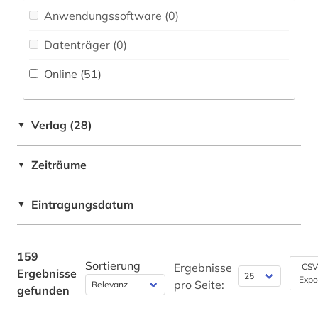
energieversorgung (1)
Anwendungssoftware (0
)
China (3)
energiewirtschaft (1)
Datenträger (0
)
Daenemark (2)
englisch (2)
Online (51
)
Deutschland (4)
englisches sprachgebiet (3)
Europa (26)
enzyklopädie (5)
Verlag (28)
▼
Finnland (1)
ereignis (1)
Zeiträume
▼
Frankreich (5)
erster weltkrieg (1)
Griechenland (1)
Eintragungsdatum
▼
ethnische gruppe (1)
Griechenland (Altertum) (1)
ethnische identität (1)
Großbritannien (14)
159
Sortierung
ethnologischer film (1)
Ergebnisse
CSV
Ergebnisse
Expo
Irland (1)
pro Seite:
gefunden
ethnomusik (1)
Israel (2)