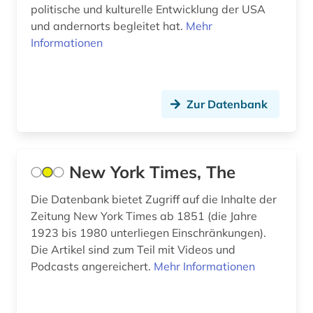
politische und kulturelle Entwicklung der USA
frauenbewegung (1)
und andernorts begleitet hat.
Mehr
Spanien (1)
frauenbild (1)
Informationen
Suedamerika (7)
frauenforschung (3)
Suedasien (2)
frauengeschichte (1)
Zur Datenbank
Suedostasien (2)
frauenliteratur (1)
Tuerkei (1)
frauenwahlrecht (1)
New York Times, The
USA (17)
frauenzeitschrift (1)
Die Datenbank bietet Zugriff auf die Inhalte der
geisteswissenschaften (1)
Zeitung New York Times ab 1851 (die Jahre
1923 bis 1980 unterliegen Einschränkungen).
gender (1)
Die Artikel sind zum Teil mit Videos und
Podcasts angereichert.
Mehr Informationen
gender-forschung (1)
genealogie (1)