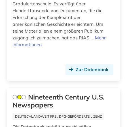
nanotechnologie (1)
Graduiertenschule. Es verfügt über
Hunderttausende von Dokumenten, die die
nanowissenschaft (1)
Erforschung der Komplexität der
amerikanischen Geschichte erleichtern. Um
national institute for newman studies (1)
seine Materialien einem größeren Publikum
nationalsozialismus (1)
zugänglich zu machen, hat das RIAS ...
Mehr
Informationen
naturkatastrophen (1)
new york times (1)
Zur Datenbank
newman (1)
nichtmetallischer werkstoff (1)
niederlande (1)
Nineteenth Century U.S.
Newspapers
niederlande großbritannien seekrieg (1)
DEUTSCHLANDWEIT FREI, DFG-GEFÖRDERTE LIZENZ
online-publikation (5)
Die Datenbank enthält ausschließlich