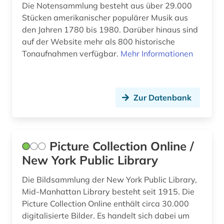
Die Notensammlung besteht aus über 29.000
primärquelle (6)
Stücken amerikanischer populärer Musik aus
primärquellen (1)
den Jahren 1780 bis 1980. Darüber hinaus sind
auf der Website mehr als 800 historische
prosa (1)
Tonaufnahmen verfügbar.
Mehr Informationen
publikumszeitschrift (1)
publizistik (1)
Zur Datenbank
quelle (8)
quellensammlung (1)
Picture Collection Online /
rassismus (1)
New York Public Library
recht (1)
Die Bildsammlung der New York Public Library,
Mid-Manhattan Library besteht seit 1915. Die
rechtswissenschaft (1)
Picture Collection Online enthält circa 30.000
regionale geografie (2)
digitalisierte Bilder. Es handelt sich dabei um