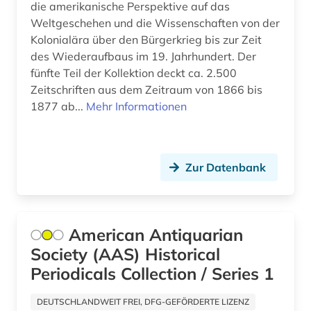
die amerikanische Perspektive auf das
islam (1)
Weltgeschehen und die Wissenschaften von der
Kolonialära über den Bürgerkrieg bis zur Zeit
islamisches recht (1)
des Wiederaufbaus im 19. Jahrhundert. Der
fünfte Teil der Kollektion deckt ca. 2.500
islamwissenschaft (1)
Zeitschriften aus dem Zeitraum von 1866 bis
israel (1)
1877 ab...
Mehr Informationen
jesuiten (1)
john henry (1)
Zur Datenbank
journalismus (1)
judaistik (1)
American Antiquarian
juden (2)
Society (AAS) Historical
Periodicals Collection / Series 1
judenfeindschaft (1)
DEUTSCHLANDWEIT FREI, DFG-GEFÖRDERTE LIZENZ
jugendkultur (1)