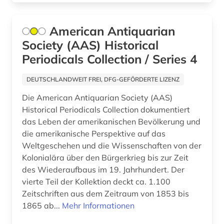
kurzgeschichte (1)
American Antiquarian
künste (1)
Society (AAS) Historical
Periodicals Collection / Series 4
lateinamerika (5)
DEUTSCHLANDWEIT FREI, DFG-GEFÖRDERTE LIZENZ
lateinamerikaforschung (1)
Die American Antiquarian Society (AAS)
latino-literatur (1)
Historical Periodicals Collection dokumentiert
das Leben der amerikanischen Bevölkerung und
lebenserwartung (1)
die amerikanische Perspektive auf das
lexikon (1)
Weltgeschehen und die Wissenschaften von der
Kolonialära über den Bürgerkrieg bis zur Zeit
lied (1)
des Wiederaufbaus im 19. Jahrhundert. Der
vierte Teil der Kollektion deckt ca. 1.100
liedtext (1)
Zeitschriften aus dem Zeitraum von 1853 bis
lieferbares buch (1)
1865 ab...
Mehr Informationen