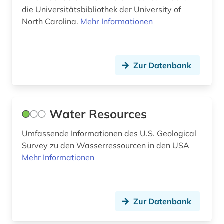
die Universitätsbibliothek der University of
unterhaltungsmusik (2)
North Carolina.
Mehr Informationen
ureinwohner (1)
usa (54)
Zur Datenbank
vereinigte staaten (1)
vereinigte staaten von amerika (1)
Water Resources
verlagswesen (1)
Umfassende Informationen des U.S. Geological
vermögen (1)
Survey zu den Wasserressourcen in den USA
Mehr Informationen
verwaltungswissenschaft (1)
video (1)
vielfalt (1)
Zur Datenbank
vietnamkrieg (1)