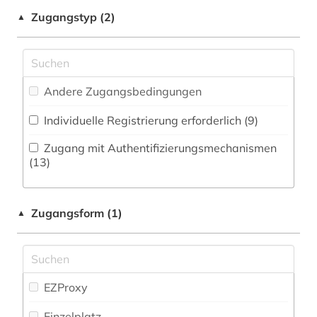
Musikwissenschaft (5)
Zugangstyp (2)
▲
attentat (1)
Natur- und Umweltschutz (0)
auktion (1)
Orientalistik (0)
auktionskatalog (1)
Andere Zugangsbedingungen
Ostasienwissenschaften (0)
ausstellung (1)
Individuelle Registrierung erforderlich (9)
Pädagogik (3)
australien (1)
Zugang mit Authentifizierungsmechanismen
Philosophie (3)
(13)
autografen (1)
Physik (1)
außenpolitik (2)
Zugangsform (1)
▲
Politologie (31)
bevölkerung (1)
Psychologie (0)
bibliografie (7)
Rechtswissenschaft (12)
EZProxy
bibliographie (4)
Romanistik (4)
Einzelplatz
bild (1)