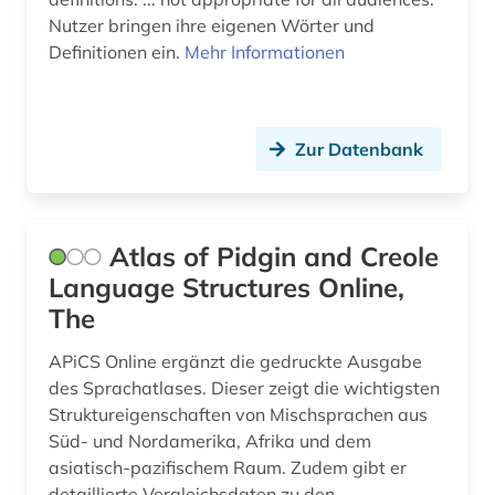
Nutzer bringen ihre eigenen Wörter und
sozialwissenschaften (5)
Definitionen ein.
Mehr Informationen
sprachatlas (1)
sprachgeografie (1)
Zur Datenbank
sprachvariante (1)
staat (3)
Atlas of Pidgin and Creole
staatsreligion (1)
Language Structures Online,
sterblichkeit (1)
The
streaming (1)
APiCS Online ergänzt die gedruckte Ausgabe
des Sprachatlases. Dieser zeigt die wichtigsten
studentenproteste (1)
Struktureigenschaften von Mischsprachen aus
suchmaschine (1)
Süd- und Nordamerika, Afrika und dem
asiatisch-pazifischem Raum. Zudem gibt er
südstaaten (1)
detaillierte Vergleichsdaten zu den