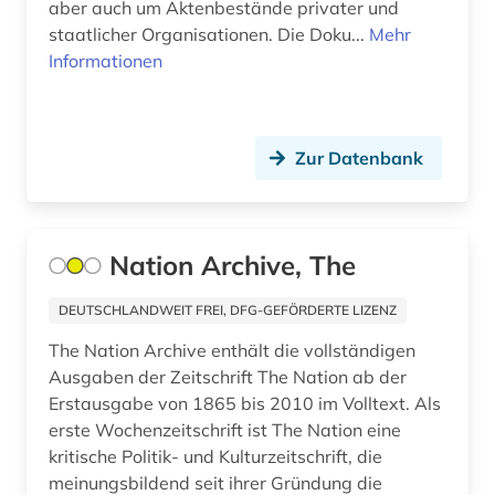
aber auch um Aktenbestände privater und
fid jüdische studien (1)
staatlicher Organisationen. Die Doku...
Mehr
Osmanisches Reich (1)
fid lateinamerika (2)
Informationen
Ostasien (2)
fid ost-, ostmittel- und südosteuropa (1)
Osteuropa (4)
fid religionswissenschaft (1)
Zur Datenbank
Ostmitteleuropa (2)
film (2)
Palaestina (1)
forschungsdatenzentrum (1)
Nation Archive, The
Polen (1)
forschungsmethoden (1)
Portugal (1)
DEUTSCHLANDWEIT FREI, DFG-GEFÖRDERTE LIZENZ
französisch (1)
The Nation Archive enthält die vollständigen
Russland, Sowjetunion (1)
französisches sprachgebiet (1)
Ausgaben der Zeitschrift The Nation ab der
Schweden (1)
Erstausgabe von 1865 bis 2010 im Volltext. Als
frau (1)
erste Wochenzeitschrift ist The Nation eine
Schweiz (3)
kritische Politik- und Kulturzeitschrift, die
frauenbefreiung (1)
meinungsbildend seit ihrer Gründung die
Skandinavien (1)