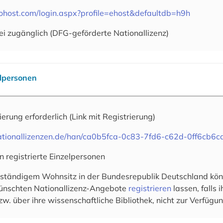
cohost.com/login.aspx?profile=ehost&defaultdb=h9h
ei zugänglich (DFG-geförderte Nationallizenz)
elpersonen
rierung erforderlich
(Link mit Registrierung)
.nationallizenzen.de/han/ca0b5fca-0c83-7fd6-c62d-0ff6cb6
n registrierte Einzelpersonen
 ständigem Wohnsitz in der Bundesrepublik Deutschland könn
wünschten Nationallizenz-Angebote
registrieren
lassen, falls
zw. über ihre wissenschaftliche Bibliothek, nicht zur Verfügun