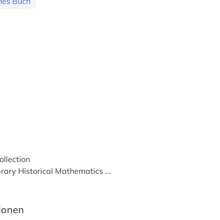
ches Buch
ollection
brary Historical Mathematics ...
tionen