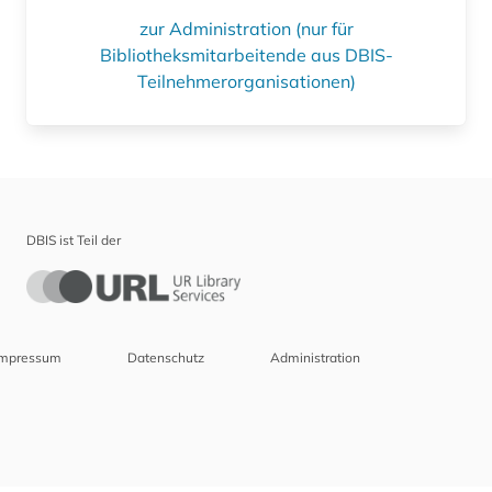
zur Administration (nur für
Bibliotheksmitarbeitende aus DBIS-
Teilnehmerorganisationen)
DBIS ist Teil der
Impressum
Datenschutz
Administration