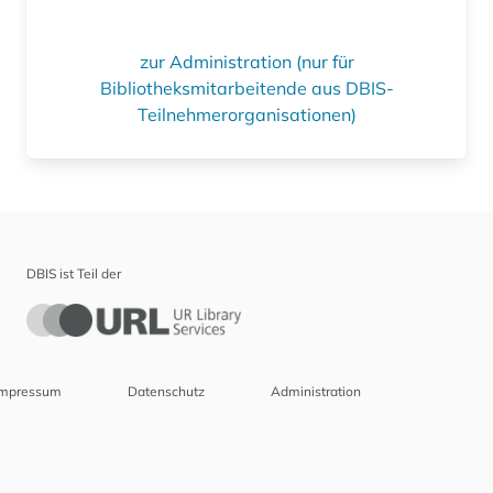
zur Administration (nur für
Bibliotheksmitarbeitende aus DBIS-
Teilnehmerorganisationen)
DBIS ist Teil der
Impressum
Datenschutz
Administration