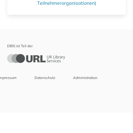
Teilnehmerorganisationen)
DBIS ist Teil der
Impressum
Datenschutz
Administration