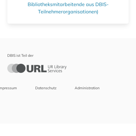
Bibliotheksmitarbeitende aus DBIS-
Teilnehmerorganisationen)
DBIS ist Teil der
Impressum
Datenschutz
Administration