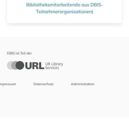
Bibliotheksmitarbeitende aus DBIS-
Teilnehmerorganisationen)
DBIS ist Teil der
Impressum
Datenschutz
Administration